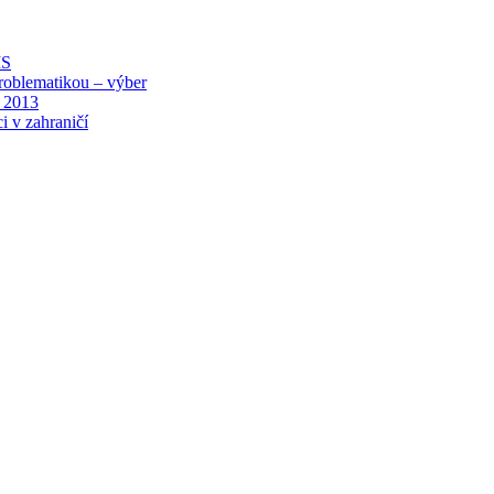
MS
roblematikou – výber
 2013
i v zahraničí