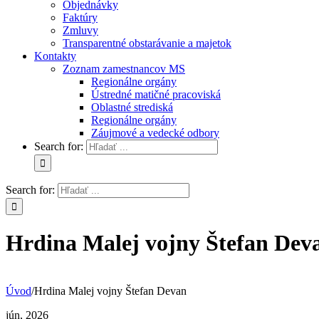
Objednávky
Faktúry
Zmluvy
Transparentné obstarávanie a majetok
Kontakty
Zoznam zamestnancov MS
Regionálne orgány
Ústredné matičné pracoviská
Oblastné strediská
Regionálne orgány
Záujmové a vedecké odbory
Search for:
Search for:
Hrdina Malej vojny Štefan Dev
Úvod
/
Hrdina Malej vojny Štefan Devan
jún, 2026