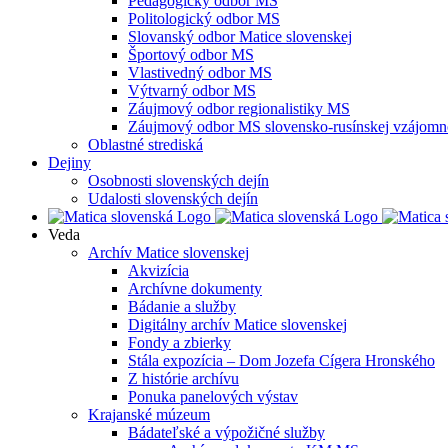
Pedagogický odbor MS
Politologický odbor MS
Slovanský odbor Matice slovenskej
Športový odbor MS
Vlastivedný odbor MS
Výtvarný odbor MS
Záujmový odbor regionalistiky MS
Záujmový odbor MS slovensko-rusínskej vzájomno
Oblastné strediská
Dejiny
Osobnosti slovenských dejín
Udalosti slovenských dejín
Veda
Archív Matice slovenskej
Akvizícia
Archívne dokumenty
Bádanie a služby
Digitálny archív Matice slovenskej
Fondy a zbierky
Stála expozícia – Dom Jozefa Cígera Hronského
Z histórie archívu
Ponuka panelových výstav
Krajanské múzeum
Bádateľské a výpožičné služby