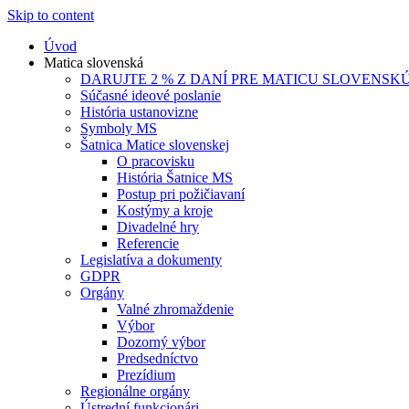
Skip to content
Úvod
Matica slovenská
DARUJTE 2 % Z DANÍ PRE MATICU SLOVENSK
Súčasné ideové poslanie
História ustanovizne
Symboly MS
Šatnica Matice slovenskej
O pracovisku
História Šatnice MS
Postup pri požičiavaní
Kostýmy a kroje
Divadelné hry
Referencie
Legislatíva a dokumenty
GDPR
Orgány
Valné zhromaždenie
Výbor
Dozorný výbor
Predsedníctvo
Prezídium
Regionálne orgány
Ústrední funkcionári