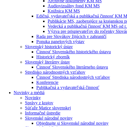
Archívne dokumenty KM MS
Audiovizuálny fond KM MS
Knižnica KM MS
Edičná, vydavateľská a publikačná činnosť KM 
Publikácie MS, zaoberajúce sa krajanskou p
Vedecká a publikačná činnosť KM MS od r.
Výzva pre prispievateľov do ročenky Slovác
Rada pre Slovákov žijúcich v zahraničí
Ponuka panelových výstav
Slovenský historický ústav
Činnosť Slovenského historického ústavu
Historický zborník
Slovenský literárny ústav
Činnosť Slovenského literárneho ústavu
Stredisko národnostných vzťahov
Činnosť Strediska národostných vzťahov
Konferencie
Publikačná a vydavateľská činnosť
Novinky a médiá
Novinky
Správy z krajov
Súťaže Matice slovenskej
Informačné ústredie
Slovenské národné noviny
Objednajte si Slovenské národné noviny