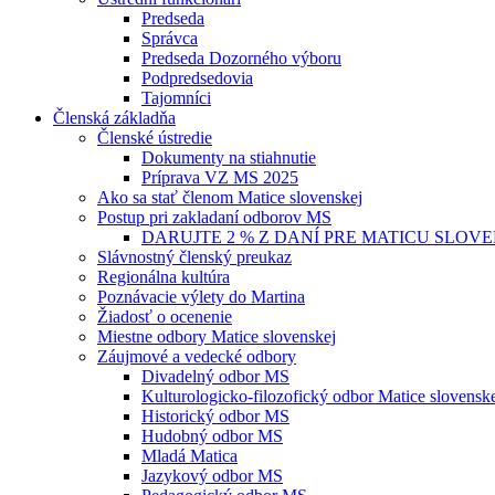
Predseda
Správca
Predseda Dozorného výboru
Podpredsedovia
Tajomníci
Členská základňa
Členské ústredie
Dokumenty na stiahnutie
Príprava VZ MS 2025
Ako sa stať členom Matice slovenskej
Postup pri zakladaní odborov MS
DARUJTE 2 % Z DANÍ PRE MATICU SLOV
Slávnostný členský preukaz
Regionálna kultúra
Poznávacie výlety do Martina
Žiadosť o ocenenie
Miestne odbory Matice slovenskej
Záujmové a vedecké odbory
Divadelný odbor MS
Kulturologicko-filozofický odbor Matice slovensk
Historický odbor MS
Hudobný odbor MS
Mladá Matica
Jazykový odbor MS