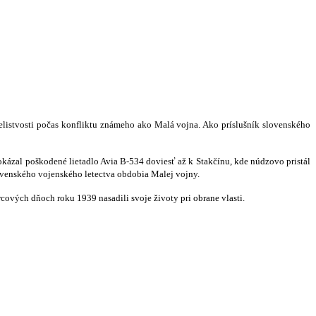
celistvosti počas konfliktu známeho ako Malá vojna. Ako príslušník slovenského
okázal poškodené lietadlo Avia B-534 doviesť až k Stakčínu, kde núdzovo pristál
slovenského vojenského letectva obdobia Malej vojny.
cových dňoch roku 1939 nasadili svoje životy pri obrane vlasti.