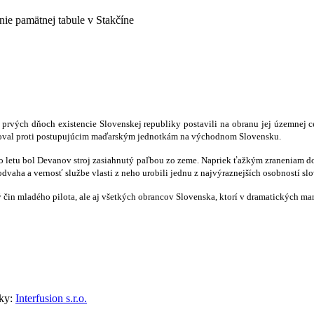
nie pamätnej tabule v Stakčíne
 prvých dňoch existencie Slovenskej republiky postavili na obranu jej územnej 
asahoval proti postupujúcim maďarským jednotkám na východnom Slovensku.
ho letu bol Devanov stroj zasiahnutý paľbou zo zeme. Napriek ťažkým zraneniam d
 odvaha a vernosť službe vlasti z neho urobili jednu z najvýraznejších osobností 
čin mladého pilota, ale aj všetkých obrancov Slovenska, ktorí v dramatických mar
nky:
Interfusion s.r.o.