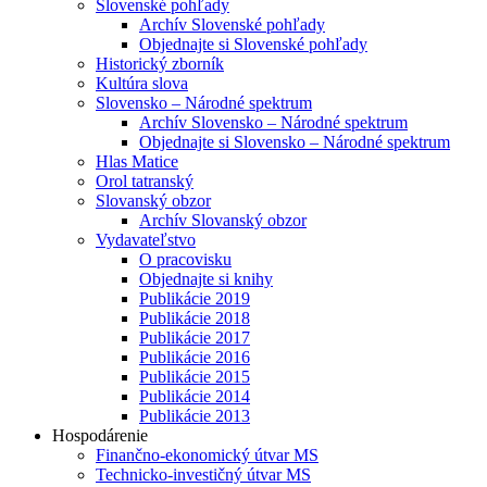
Slovenské pohľady
Archív Slovenské pohľady
Objednajte si Slovenské pohľady
Historický zborník
Kultúra slova
Slovensko – Národné spektrum
Archív Slovensko – Národné spektrum
Objednajte si Slovensko – Národné spektrum
Hlas Matice
Orol tatranský
Slovanský obzor
Archív Slovanský obzor
Vydavateľstvo
O pracovisku
Objednajte si knihy
Publikácie 2019
Publikácie 2018
Publikácie 2017
Publikácie 2016
Publikácie 2015
Publikácie 2014
Publikácie 2013
Hospodárenie
Finančno-ekonomický útvar MS
Technicko-investičný útvar MS