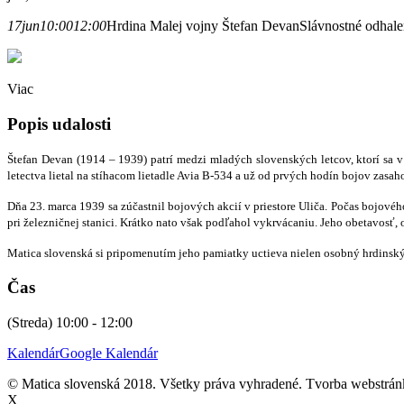
17
jun
10:00
12:00
Hrdina Malej vojny Štefan Devan
Slávnostné odhale
Viac
Popis udalosti
Štefan Devan (1914 – 1939) patrí medzi mladých slovenských letcov, ktorí sa v
letectva lietal na stíhacom lietadle Avia B-534 a už od prvých hodín bojov z
Dňa 23. marca 1939 sa zúčastnil bojových akcií v priestore Uliča. Počas bojové
pri železničnej stanici. Krátko nato však podľahol vykrvácaniu. Jeho obetavosť,
Matica slovenská si pripomenutím jeho pamiatky uctieva nielen osobný hrdinský 
Čas
(Streda) 10:00 - 12:00
Kalendár
Google Kalendár
© Matica slovenská 2018. Všetky práva vyhradené. Tvorba webstrá
X