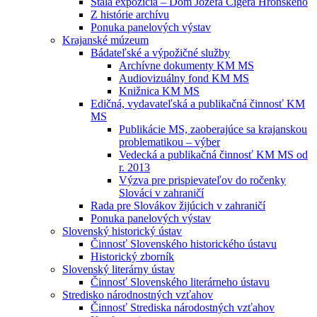
Stála expozícia – Dom Jozefa Cígera Hronského
Z histórie archívu
Ponuka panelových výstav
Krajanské múzeum
Bádateľské a výpožičné služby
Archívne dokumenty KM MS
Audiovizuálny fond KM MS
Knižnica KM MS
Edičná, vydavateľská a publikačná činnosť KM
MS
Publikácie MS, zaoberajúce sa krajanskou
problematikou – výber
Vedecká a publikačná činnosť KM MS od
r. 2013
Výzva pre prispievateľov do ročenky
Slováci v zahraničí
Rada pre Slovákov žijúcich v zahraničí
Ponuka panelových výstav
Slovenský historický ústav
Činnosť Slovenského historického ústavu
Historický zborník
Slovenský literárny ústav
Činnosť Slovenského literárneho ústavu
Stredisko národnostných vzťahov
Činnosť Strediska národostných vzťahov