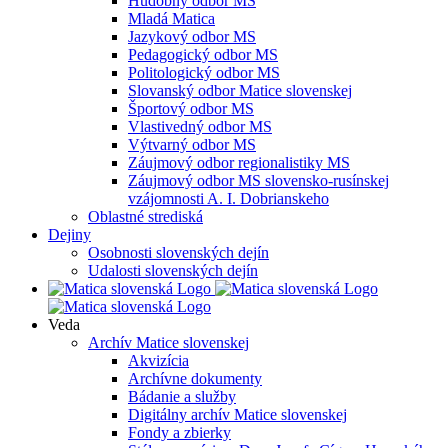
Hudobný odbor MS
Mladá Matica
Jazykový odbor MS
Pedagogický odbor MS
Politologický odbor MS
Slovanský odbor Matice slovenskej
Športový odbor MS
Vlastivedný odbor MS
Výtvarný odbor MS
Záujmový odbor regionalistiky MS
Záujmový odbor MS slovensko-rusínskej
vzájomnosti A. I. Dobrianskeho
Oblastné strediská
Dejiny
Osobnosti slovenských dejín
Udalosti slovenských dejín
Veda
Archív Matice slovenskej
Akvizícia
Archívne dokumenty
Bádanie a služby
Digitálny archív Matice slovenskej
Fondy a zbierky