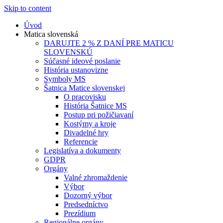
Skip to content
Úvod
Matica slovenská
DARUJTE 2 % Z DANÍ PRE MATICU
SLOVENSKÚ
Súčasné ideové poslanie
História ustanovizne
Symboly MS
Šatnica Matice slovenskej
O pracovisku
História Šatnice MS
Postup pri požičiavaní
Kostýmy a kroje
Divadelné hry
Referencie
Legislatíva a dokumenty
GDPR
Orgány
Valné zhromaždenie
Výbor
Dozorný výbor
Predsedníctvo
Prezídium
Regionálne orgány