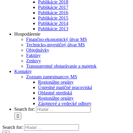
Publikácie 2018
Publikácie 2017
Publikácie 2016
Publikácie 2015
Publikácie 2014
Publikácie 2013
Hospodárenie
Finančno-ekonomický útvar MS
Technicko-investičný útvar MS
Objednávky
Faktúry
Zmluvy
Transparentné obstarávanie a majetok
Kontakty
Zoznam zamestnancov MS
Regionálne orgány
Ústredné matičné pracoviská
Oblastné strediská
Regionálne orgány
Záujmové a vedecké odbory
Search for:
Search for: