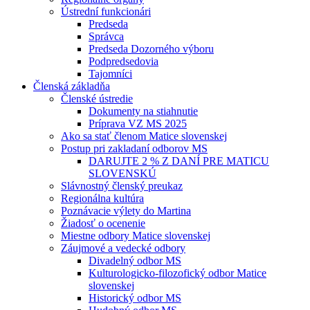
Ústrední funkcionári
Predseda
Správca
Predseda Dozorného výboru
Podpredsedovia
Tajomníci
Členská základňa
Členské ústredie
Dokumenty na stiahnutie
Príprava VZ MS 2025
Ako sa stať členom Matice slovenskej
Postup pri zakladaní odborov MS
DARUJTE 2 % Z DANÍ PRE MATICU
SLOVENSKÚ
Slávnostný členský preukaz
Regionálna kultúra
Poznávacie výlety do Martina
Žiadosť o ocenenie
Miestne odbory Matice slovenskej
Záujmové a vedecké odbory
Divadelný odbor MS
Kulturologicko-filozofický odbor Matice
slovenskej
Historický odbor MS