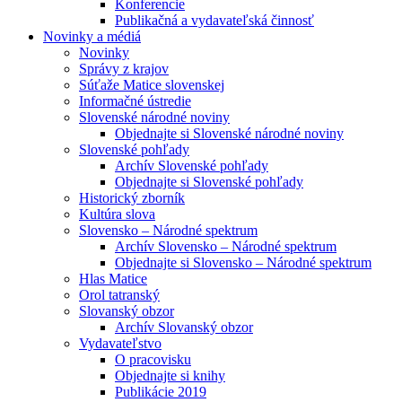
Konferencie
Publikačná a vydavateľská činnosť
Novinky a médiá
Novinky
Správy z krajov
Súťaže Matice slovenskej
Informačné ústredie
Slovenské národné noviny
Objednajte si Slovenské národné noviny
Slovenské pohľady
Archív Slovenské pohľady
Objednajte si Slovenské pohľady
Historický zborník
Kultúra slova
Slovensko – Národné spektrum
Archív Slovensko – Národné spektrum
Objednajte si Slovensko – Národné spektrum
Hlas Matice
Orol tatranský
Slovanský obzor
Archív Slovanský obzor
Vydavateľstvo
O pracovisku
Objednajte si knihy
Publikácie 2019