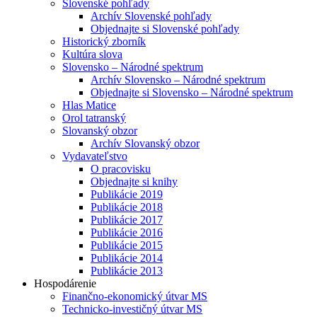
Slovenské pohľady
Archív Slovenské pohľady
Objednajte si Slovenské pohľady
Historický zborník
Kultúra slova
Slovensko – Národné spektrum
Archív Slovensko – Národné spektrum
Objednajte si Slovensko – Národné spektrum
Hlas Matice
Orol tatranský
Slovanský obzor
Archív Slovanský obzor
Vydavateľstvo
O pracovisku
Objednajte si knihy
Publikácie 2019
Publikácie 2018
Publikácie 2017
Publikácie 2016
Publikácie 2015
Publikácie 2014
Publikácie 2013
Hospodárenie
Finančno-ekonomický útvar MS
Technicko-investičný útvar MS