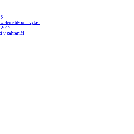
MS
roblematikou – výber
 2013
i v zahraničí