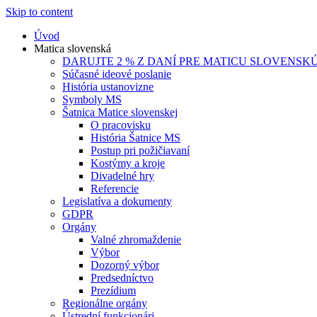
Skip to content
Úvod
Matica slovenská
DARUJTE 2 % Z DANÍ PRE MATICU SLOVENSK
Súčasné ideové poslanie
História ustanovizne
Symboly MS
Šatnica Matice slovenskej
O pracovisku
História Šatnice MS
Postup pri požičiavaní
Kostýmy a kroje
Divadelné hry
Referencie
Legislatíva a dokumenty
GDPR
Orgány
Valné zhromaždenie
Výbor
Dozorný výbor
Predsedníctvo
Prezídium
Regionálne orgány
Ústrední funkcionári