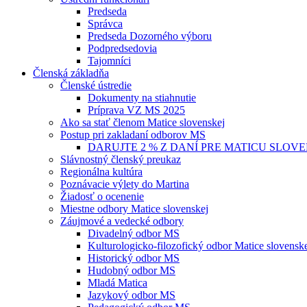
Predseda
Správca
Predseda Dozorného výboru
Podpredsedovia
Tajomníci
Členská základňa
Členské ústredie
Dokumenty na stiahnutie
Príprava VZ MS 2025
Ako sa stať členom Matice slovenskej
Postup pri zakladaní odborov MS
DARUJTE 2 % Z DANÍ PRE MATICU SLOV
Slávnostný členský preukaz
Regionálna kultúra
Poznávacie výlety do Martina
Žiadosť o ocenenie
Miestne odbory Matice slovenskej
Záujmové a vedecké odbory
Divadelný odbor MS
Kulturologicko-filozofický odbor Matice slovensk
Historický odbor MS
Hudobný odbor MS
Mladá Matica
Jazykový odbor MS