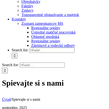
Objednávky
Faktúry
Zmluvy
Transparentné obstarávanie a majetok
Kontakty
Zoznam zamestnancov MS
Regionálne orgány
Ústredné matičné pracoviská
Oblastné strediská
Regionálne orgány
Záujmové a vedecké odbory
Search for:
Search for:
Spievajte si s nami
Úvod
/
Spievajte si s nami
september, 2025