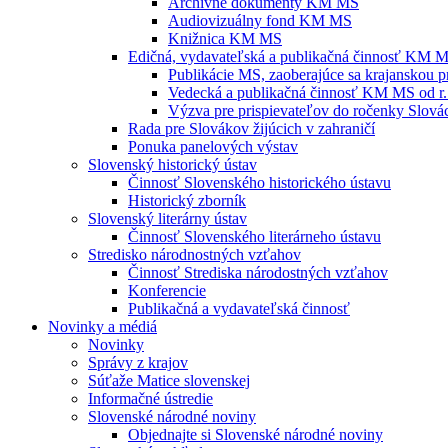
Archívne dokumenty KM MS
Audiovizuálny fond KM MS
Knižnica KM MS
Edičná, vydavateľská a publikačná činnosť KM 
Publikácie MS, zaoberajúce sa krajanskou p
Vedecká a publikačná činnosť KM MS od r.
Výzva pre prispievateľov do ročenky Slovác
Rada pre Slovákov žijúcich v zahraničí
Ponuka panelových výstav
Slovenský historický ústav
Činnosť Slovenského historického ústavu
Historický zborník
Slovenský literárny ústav
Činnosť Slovenského literárneho ústavu
Stredisko národnostných vzťahov
Činnosť Strediska národostných vzťahov
Konferencie
Publikačná a vydavateľská činnosť
Novinky a médiá
Novinky
Správy z krajov
Súťaže Matice slovenskej
Informačné ústredie
Slovenské národné noviny
Objednajte si Slovenské národné noviny