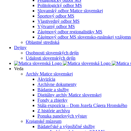
Pedagogický odbor MS
Politologický odbor MS
Slovanský odbor Matice slovenskej
Športový odbor MS
Vlastivedný odbor MS
Výtvarný odbor MS
Záujmový odbor regionalistiky MS
Záujmový odbor MS slovensko-rusínskej vzájomno
Oblastné strediská
Dejiny
Osobnosti slovenských dejín
Udalosti slovenských dejín
Veda
Archív Matice slovenskej
Akvizícia
Archívne dokumenty
Bádanie a služby
Digitálny archív Matice slovenskej
Fondy a zbierky
Stála expozícia – Dom Jozefa Cígera Hronského
Z histórie archívu
Ponuka panelových výstav
Krajanské múzeum
Bádateľské a výpožičné služby