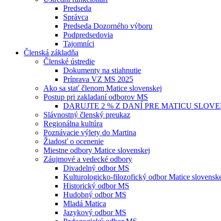
Predseda
Správca
Predseda Dozorného výboru
Podpredsedovia
Tajomníci
Členská základňa
Členské ústredie
Dokumenty na stiahnutie
Príprava VZ MS 2025
Ako sa stať členom Matice slovenskej
Postup pri zakladaní odborov MS
DARUJTE 2 % Z DANÍ PRE MATICU SLOV
Slávnostný členský preukaz
Regionálna kultúra
Poznávacie výlety do Martina
Žiadosť o ocenenie
Miestne odbory Matice slovenskej
Záujmové a vedecké odbory
Divadelný odbor MS
Kulturologicko-filozofický odbor Matice slovensk
Historický odbor MS
Hudobný odbor MS
Mladá Matica
Jazykový odbor MS