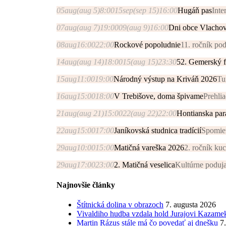
05
aug
(aug 5)
8:00
15
sep
(sep 15)
16:00
Hugáň pas
Inte
07
aug
(aug 7)
19:00
09
(aug 9)
16:00
Dni obce Vlacho
08
aug
16:00
22:00
Rockové popoludnie
11. ročník po
14
aug
(aug 14)
18:00
15
(aug 15)
23:30
52. Gemerský fo
15
aug
11:00
19:00
Národný výstup na Kriváň 2026
Tu
16
aug
15:00
18:00
V Trebišove, doma špivame
Prehli
21
aug
(aug 21)
15:00
22
(aug 22)
22:00
Hontianska par
22
aug
15:00
17:00
Janíkovská studnica tradícií
Spomien
29
aug
10:00
15:00
Matičná vareška 2026
2. ročník kuc
29
aug
17:00
23:00
2. Matičná veselica
Kultúrne poduj
Najnovšie články
Štítnická dolina v obrazoch
7. augusta 2026
Vivaldiho hudba vzdala hold Jurajovi Kazame
Martin Rázus stále má čo povedať aj dnešku
7