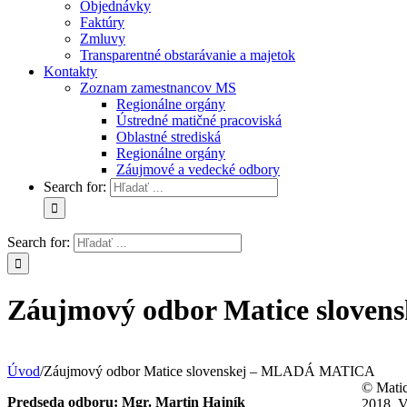
Objednávky
Faktúry
Zmluvy
Transparentné obstarávanie a majetok
Kontakty
Zoznam zamestnancov MS
Regionálne orgány
Ústredné matičné pracoviská
Oblastné strediská
Regionálne orgány
Záujmové a vedecké odbory
Search for:
Search for:
Záujmový odbor Matice slov
Úvod
/
Záujmový odbor Matice slovenskej – MLADÁ MATICA
© Matic
Predseda odboru: Mgr. Martin Hajník
2018. V