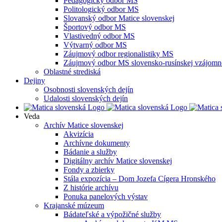
Pedagogický odbor MS
Politologický odbor MS
Slovanský odbor Matice slovenskej
Športový odbor MS
Vlastivedný odbor MS
Výtvarný odbor MS
Záujmový odbor regionalistiky MS
Záujmový odbor MS slovensko-rusínskej vzájomno
Oblastné strediská
Dejiny
Osobnosti slovenských dejín
Udalosti slovenských dejín
Veda
Archív Matice slovenskej
Akvizícia
Archívne dokumenty
Bádanie a služby
Digitálny archív Matice slovenskej
Fondy a zbierky
Stála expozícia – Dom Jozefa Cígera Hronského
Z histórie archívu
Ponuka panelových výstav
Krajanské múzeum
Bádateľské a výpožičné služby