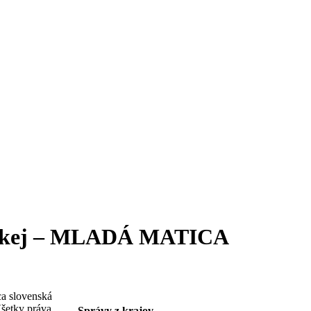
enskej – MLADÁ MATICA
a slovenská
šetky práva
Správy z krajov