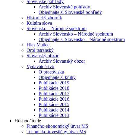
Slovenské pohľady
Archív Slovenské pohľady
Objednajte si Slovenské pohľady
Historický zborník
Kultúra slova
Slovensko – Národné spektrum
Archív Slovensko – Národné spektrum
Objednajte si Slovensko – Národné spektrum
Hlas Matice
Orol tatranský
Slovanský obzor
Archív Slovanský obzor
Vydavateľstvo
O pracovisku
Objednajte si knihy
Publikácie 2019
Publikácie 2018
Publikácie 2017
Publikácie 2016
Publikácie 2015
Publikácie 2014
Publikácie 2013
Hospodárenie
Finančno-ekonomický útvar MS
Technicko-investičný útvar MS