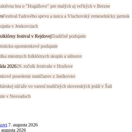
raktívna hra o "Hugáňove" pre malých aj veľkých v Brezne
vo
Festival ľudového spevu a tanca a Vlachovský remeselnícky jarmok
dujatia v Jenkovciach
lklórny festival v Rejdovej
Tradičné podujatie
risticko-spomienkové podujatie
adka miestnych folklórnych skupín a súborov
áda 2026
29. ročník festivalu v Hrušove
kové posedenie matičiarov z Janíkoviec
hárskej súťaže vo varení tradičných slovenských jedál v Šali
atie v Nesvadoch
kovi
7. augusta 2026
. augusta 2026