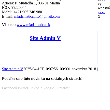
Adresa: P. Mudroňa 1, 036 01 Martin
vyhrade
IČO: 55220045
webstr
Mobil: +421 905 246 980
s.r.o.
E-mail:
mladamaticainfo@gmail.com
X
Viac na:
www.mladamatica.sk
Site Admin V
Site Admin V
2025-04-10T10:07:56+00:00
1 novembra 2018
|
Podeľte sa o túto novinku na sociálnych sieťach!
Facebook
Twitter
LinkedIn
Google+
Pinterest