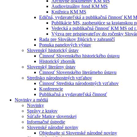
Archívne dokumenty KM MS
Audiovizuálny fond KM MS
Knižnica KM MS
Edičná, vydavateľská a publikačná činnosť KM 
Publikácie MS, zaoberajúce sa krajanskou p
Vedecká a publikačná činnosť KM MS od r.
Výzva pre prispievateľov do ročenky Slovác
Rada pre Slovákov žijúcich v zahraničí
Ponuka panelových výstav
Slovenský historický ústav
Činnosť Slovenského historického ústavu
Historický zborník
Slovenský literárny ústav
Činnosť Slovenského literárneho ústavu
Stredisko národnostných vzťahov
Činnosť Strediska národostných vzťahov
Konferencie
Publikačná a vydavateľská činnosť
Novinky a médiá
Novinky
Správy z krajov
Súťaže Matice slovenskej
Informačné ústredie
Slovenské národné noviny
Objednajte si Slovenské národné noviny