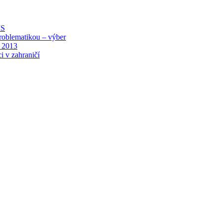
MS
roblematikou – výber
 2013
i v zahraničí