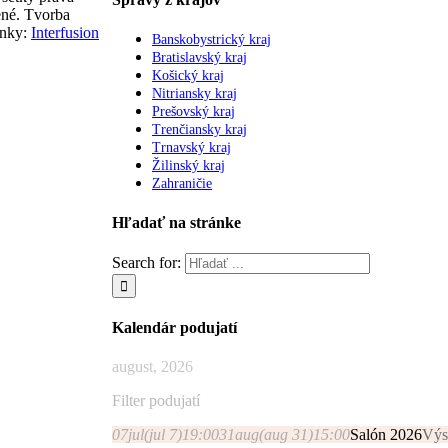
né. Tvorba
ánky:
Interfusion
Banskobystrický kraj
Bratislavský kraj
Košický kraj
Nitriansky kraj
Prešovský kraj
Trenčiansky kraj
Trnavský kraj
Žilinský kraj
Zahraničie
Hľadať na stránke
Search for:
Kalendár podujatí
august, 2026
Filter podujatí
07
jul
(jul 7)
19:00
31
aug
(aug 31)
15:00
Salón 2026
Výs