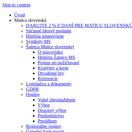
Skip to content
Úvod
Matica slovenská
DARUJTE 2 % Z DANÍ PRE MATICU SLOVENSK
Súčasné ideové poslanie
História ustanovizne
Symboly MS
Šatnica Matice slovenskej
O pracovisku
História Šatnice MS
Postup pri požičiavaní
Kostýmy a kroje
Divadelné hry
Referencie
Legislatíva a dokumenty
GDPR
Orgány
Valné zhromaždenie
Výbor
Dozorný výbor
Predsedníctvo
Prezídium
Regionálne orgány
Ústrední funkcionári