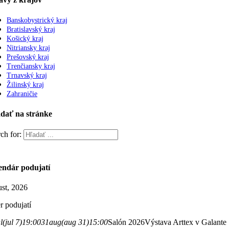
Banskobystrický kraj
Bratislavský kraj
Košický kraj
Nitriansky kraj
Prešovský kraj
Trenčiansky kraj
Trnavský kraj
Žilinský kraj
Zahraničie
dať na stránke
ch for:
endár podujatí
st, 2026
er podujatí
l
(jul 7)
19:00
31
aug
(aug 31)
15:00
Salón 2026
Výstava Arttex v Galante