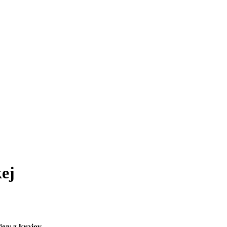
ej
ávy z krajov