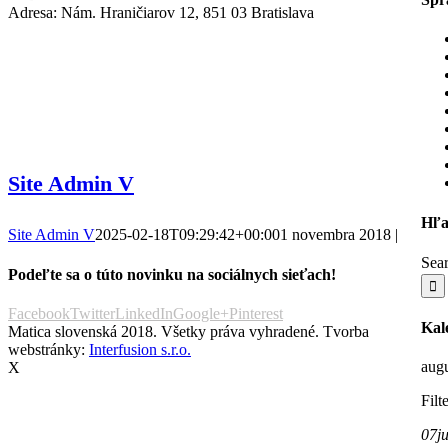
Adresa: Nám. Hraničiarov 12, 851 03 Bratislava
Site Admin V
Hľa
Site Admin V
2025-02-18T09:29:42+00:00
1 novembra 2018
|
Sear
Podeľte sa o túto novinku na sociálnych sieťach!
Facebook
Twitter
LinkedIn
Google+
Pinterest
Kal
Matica slovenská 2018. Všetky práva vyhradené. Tvorba
webstránky:
Interfusion s.r.o.
augu
X
Filt
07
ju