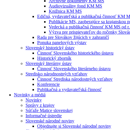
Archívne dokumenty KM MS
Audiovizuálny fond KM MS
Knižnica KM MS
Edičná, vydavateľská a publikačná činnosť KM 
Publikácie MS, zaoberajúce sa krajanskou p
Vedecká a publikačná činnosť KM MS od r.
Výzva pre prispievateľov do ročenky Slovác
Rada pre Slovákov žijúcich v zahraničí
Ponuka panelových výstav
Slovenský historický ústav
Činnosť Slovenského historického ústavu
Historický zborník
Slovenský literárny ústav
Činnosť Slovenského literárneho ústavu
Stredisko národnostných vzťahov
Činnosť Strediska národostných vzťahov
Konferencie
Publikačná a vydavateľská činnosť
Novinky a médiá
Novinky
Správy z krajov
Súťaže Matice slovenskej
Informačné ústredie
Slovenské národné noviny
Objednajte si Slovenské národné noviny