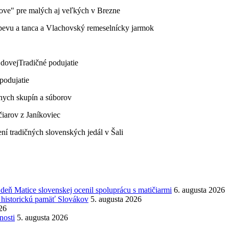
ňove" pre malých aj veľkých v Brezne
pevu a tanca a Vlachovský remeselnícky jarmok
jdovej
Tradičné podujatie
podujatie
rnych skupín a súborov
iarov z Janíkoviec
ní tradičných slovenských jedál v Šali
eň Matice slovenskej ocenil spoluprácu s matičiarmi
6. augusta 2026
 historickú pamäť Slovákov
5. augusta 2026
26
nosti
5. augusta 2026