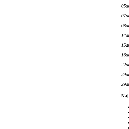
05
a
07
a
08
a
14
a
15
a
16
a
22
a
29
a
29
a
Naj