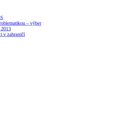
MS
roblematikou – výber
 2013
i v zahraničí