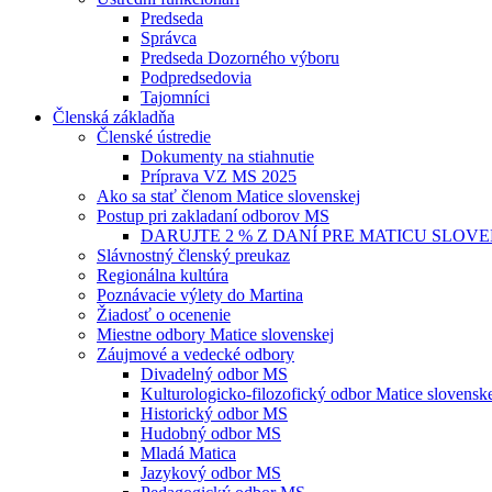
Predseda
Správca
Predseda Dozorného výboru
Podpredsedovia
Tajomníci
Členská základňa
Členské ústredie
Dokumenty na stiahnutie
Príprava VZ MS 2025
Ako sa stať členom Matice slovenskej
Postup pri zakladaní odborov MS
DARUJTE 2 % Z DANÍ PRE MATICU SLOV
Slávnostný členský preukaz
Regionálna kultúra
Poznávacie výlety do Martina
Žiadosť o ocenenie
Miestne odbory Matice slovenskej
Záujmové a vedecké odbory
Divadelný odbor MS
Kulturologicko-filozofický odbor Matice slovensk
Historický odbor MS
Hudobný odbor MS
Mladá Matica
Jazykový odbor MS