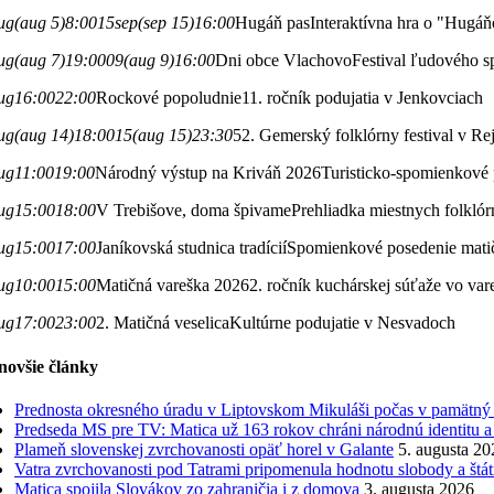
ug
(aug 5)
8:00
15
sep
(sep 15)
16:00
Hugáň pas
Interaktívna hra o "Hugá
ug
(aug 7)
19:00
09
(aug 9)
16:00
Dni obce Vlachovo
Festival ľudového s
ug
16:00
22:00
Rockové popoludnie
11. ročník podujatia v Jenkovciach
ug
(aug 14)
18:00
15
(aug 15)
23:30
52. Gemerský folklórny festival v Re
ug
11:00
19:00
Národný výstup na Kriváň 2026
Turisticko-spomienkové 
ug
15:00
18:00
V Trebišove, doma špivame
Prehliadka miestnych folkló
ug
15:00
17:00
Janíkovská studnica tradícií
Spomienkové posedenie matič
ug
10:00
15:00
Matičná vareška 2026
2. ročník kuchárskej súťaže vo vare
ug
17:00
23:00
2. Matičná veselica
Kultúrne podujatie v Nesvadoch
novšie články
Prednosta okresného úradu v Liptovskom Mikuláši počas v pamätný d
Predseda MS pre TV: Matica už 163 rokov chráni národnú identitu a
Plameň slovenskej zvrchovanosti opäť horel v Galante
5. augusta 20
Vatra zvrchovanosti pod Tatrami pripomenula hodnotu slobody a štát
Matica spojila Slovákov zo zahraničia i z domova
3. augusta 2026