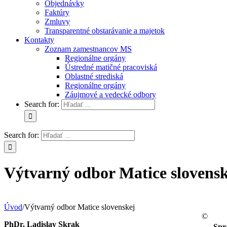
Objednávky
Faktúry
Zmluvy
Transparentné obstarávanie a majetok
Kontakty
Zoznam zamestnancov MS
Regionálne orgány
Ústredné matičné pracoviská
Oblastné strediská
Regionálne orgány
Záujmové a vedecké odbory
Search for:
Search for:
Výtvarný odbor Matice slovensk
Úvod
/
Výtvarný odbor Matice slovenskej
©
PhDr. Ladislav Skrak
Spr