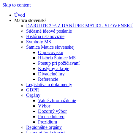
Skip to content
Úvod
Matica slovenská
DARUJTE 2 % Z DANÍ PRE MATICU SLOVENSK
Súčasné ideové poslanie
História ustanovizne
Symboly MS
Šatnica Matice slovenskej
O pracovisku
História Šatnice MS
Postup pri požičiavaní
Kostýmy a kroje
Divadelné hry
Referencie
Legislatíva a dokumenty
GDPR
Orgány
Valné zhromaždenie
Výbor
Dozorný výbor
Predsedníctvo
Prezídium
Regionálne orgány
Ústrední funkcionári