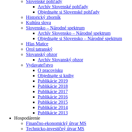
Slovenské pohľady
Archív Slovenské pohľady
Objednajte si Slovenské pohľady
Historický zborník
Kultúra slova
Slovensko – Národné spektrum
Archív Slovensko – Národné spektrum
Objednajte si Slovensko – Národné spektrum
Hlas Matice
Orol tatranský
Slovanský obzor
Archív Slovanský obzor
Vydavateľstvo
O pracovisku
Objednajte si knihy
Publikácie 2019
Publikácie 2018
Publikácie 2017
Publikácie 2016
Publikácie 2015
Publikácie 2014
Publikácie 2013
Hospodárenie
Finančno-ekonomický útvar MS
Technicko-investičný útvar MS