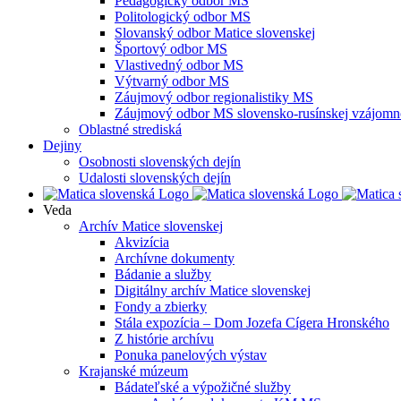
Pedagogický odbor MS
Politologický odbor MS
Slovanský odbor Matice slovenskej
Športový odbor MS
Vlastivedný odbor MS
Výtvarný odbor MS
Záujmový odbor regionalistiky MS
Záujmový odbor MS slovensko-rusínskej vzájomno
Oblastné strediská
Dejiny
Osobnosti slovenských dejín
Udalosti slovenských dejín
Veda
Archív Matice slovenskej
Akvizícia
Archívne dokumenty
Bádanie a služby
Digitálny archív Matice slovenskej
Fondy a zbierky
Stála expozícia – Dom Jozefa Cígera Hronského
Z histórie archívu
Ponuka panelových výstav
Krajanské múzeum
Bádateľské a výpožičné služby