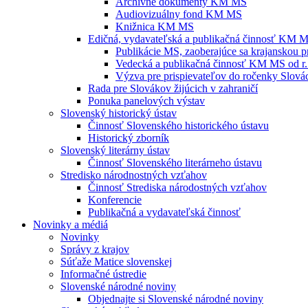
Archívne dokumenty KM MS
Audiovizuálny fond KM MS
Knižnica KM MS
Edičná, vydavateľská a publikačná činnosť KM 
Publikácie MS, zaoberajúce sa krajanskou p
Vedecká a publikačná činnosť KM MS od r.
Výzva pre prispievateľov do ročenky Slovác
Rada pre Slovákov žijúcich v zahraničí
Ponuka panelových výstav
Slovenský historický ústav
Činnosť Slovenského historického ústavu
Historický zborník
Slovenský literárny ústav
Činnosť Slovenského literárneho ústavu
Stredisko národnostných vzťahov
Činnosť Strediska národostných vzťahov
Konferencie
Publikačná a vydavateľská činnosť
Novinky a médiá
Novinky
Správy z krajov
Súťaže Matice slovenskej
Informačné ústredie
Slovenské národné noviny
Objednajte si Slovenské národné noviny