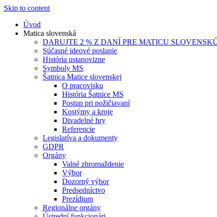
Skip to content
Úvod
Matica slovenská
DARUJTE 2 % Z DANÍ PRE MATICU SLOVENSK
Súčasné ideové poslanie
História ustanovizne
Symboly MS
Šatnica Matice slovenskej
O pracovisku
História Šatnice MS
Postup pri požičiavaní
Kostýmy a kroje
Divadelné hry
Referencie
Legislatíva a dokumenty
GDPR
Orgány
Valné zhromaždenie
Výbor
Dozorný výbor
Predsedníctvo
Prezídium
Regionálne orgány
Ústrední funkcionári