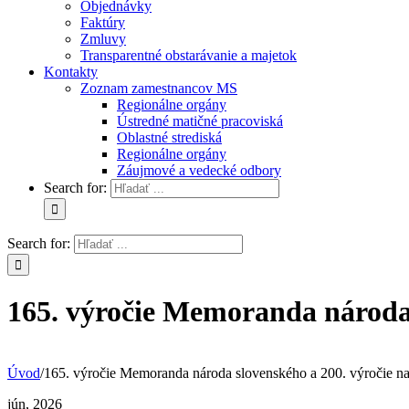
Objednávky
Faktúry
Zmluvy
Transparentné obstarávanie a majetok
Kontakty
Zoznam zamestnancov MS
Regionálne orgány
Ústredné matičné pracoviská
Oblastné strediská
Regionálne orgány
Záujmové a vedecké odbory
Search for:
Search for:
165. výročie Memoranda národa 
Úvod
/
165. výročie Memoranda národa slovenského a 200. výročie n
jún, 2026