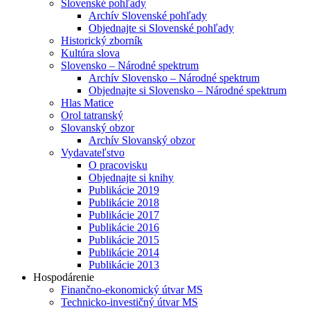
Slovenské pohľady
Archív Slovenské pohľady
Objednajte si Slovenské pohľady
Historický zborník
Kultúra slova
Slovensko – Národné spektrum
Archív Slovensko – Národné spektrum
Objednajte si Slovensko – Národné spektrum
Hlas Matice
Orol tatranský
Slovanský obzor
Archív Slovanský obzor
Vydavateľstvo
O pracovisku
Objednajte si knihy
Publikácie 2019
Publikácie 2018
Publikácie 2017
Publikácie 2016
Publikácie 2015
Publikácie 2014
Publikácie 2013
Hospodárenie
Finančno-ekonomický útvar MS
Technicko-investičný útvar MS