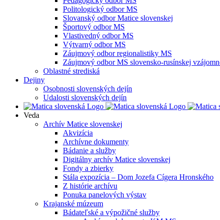
Pedagogický odbor MS
Politologický odbor MS
Slovanský odbor Matice slovenskej
Športový odbor MS
Vlastivedný odbor MS
Výtvarný odbor MS
Záujmový odbor regionalistiky MS
Záujmový odbor MS slovensko-rusínskej vzájomno
Oblastné strediská
Dejiny
Osobnosti slovenských dejín
Udalosti slovenských dejín
Veda
Archív Matice slovenskej
Akvizícia
Archívne dokumenty
Bádanie a služby
Digitálny archív Matice slovenskej
Fondy a zbierky
Stála expozícia – Dom Jozefa Cígera Hronského
Z histórie archívu
Ponuka panelových výstav
Krajanské múzeum
Bádateľské a výpožičné služby