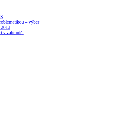
MS
roblematikou – výber
 2013
i v zahraničí