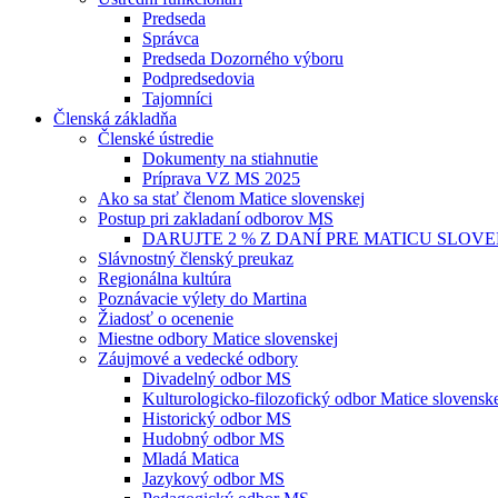
Predseda
Správca
Predseda Dozorného výboru
Podpredsedovia
Tajomníci
Členská základňa
Členské ústredie
Dokumenty na stiahnutie
Príprava VZ MS 2025
Ako sa stať členom Matice slovenskej
Postup pri zakladaní odborov MS
DARUJTE 2 % Z DANÍ PRE MATICU SLOV
Slávnostný členský preukaz
Regionálna kultúra
Poznávacie výlety do Martina
Žiadosť o ocenenie
Miestne odbory Matice slovenskej
Záujmové a vedecké odbory
Divadelný odbor MS
Kulturologicko-filozofický odbor Matice slovensk
Historický odbor MS
Hudobný odbor MS
Mladá Matica
Jazykový odbor MS