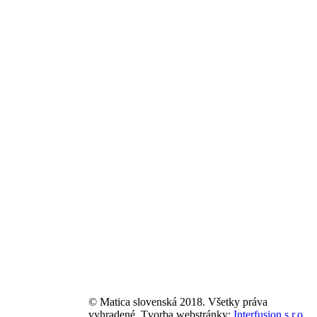
© Matica slovenská 2018. Všetky práva
vyhradené. Tvorba webstránky:
Interfusion s.r.o.