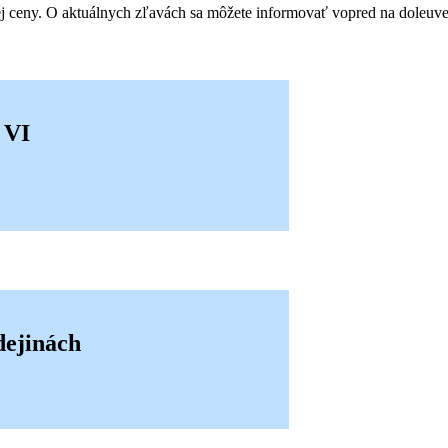
ej ceny. O aktuálnych zľavách sa môžete informovať vopred na doleuv
 VI
dejinách