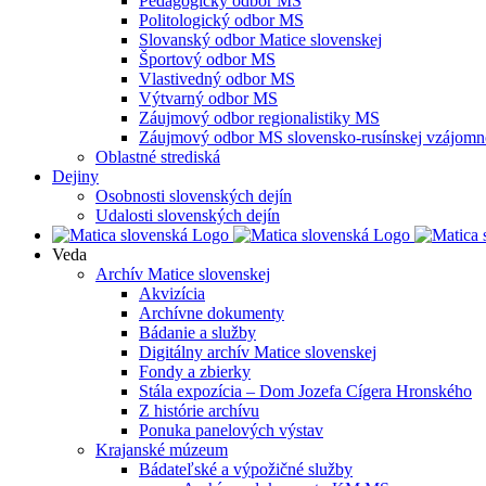
Pedagogický odbor MS
Politologický odbor MS
Slovanský odbor Matice slovenskej
Športový odbor MS
Vlastivedný odbor MS
Výtvarný odbor MS
Záujmový odbor regionalistiky MS
Záujmový odbor MS slovensko-rusínskej vzájomno
Oblastné strediská
Dejiny
Osobnosti slovenských dejín
Udalosti slovenských dejín
Veda
Archív Matice slovenskej
Akvizícia
Archívne dokumenty
Bádanie a služby
Digitálny archív Matice slovenskej
Fondy a zbierky
Stála expozícia – Dom Jozefa Cígera Hronského
Z histórie archívu
Ponuka panelových výstav
Krajanské múzeum
Bádateľské a výpožičné služby