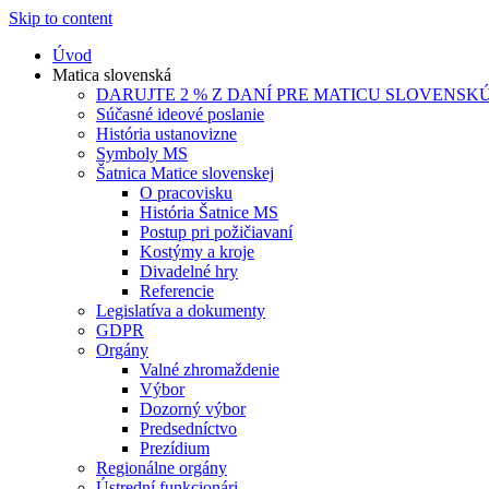
Skip to content
Úvod
Matica slovenská
DARUJTE 2 % Z DANÍ PRE MATICU SLOVENSK
Súčasné ideové poslanie
História ustanovizne
Symboly MS
Šatnica Matice slovenskej
O pracovisku
História Šatnice MS
Postup pri požičiavaní
Kostýmy a kroje
Divadelné hry
Referencie
Legislatíva a dokumenty
GDPR
Orgány
Valné zhromaždenie
Výbor
Dozorný výbor
Predsedníctvo
Prezídium
Regionálne orgány
Ústrední funkcionári