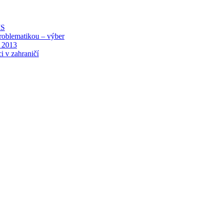
MS
roblematikou – výber
 2013
i v zahraničí