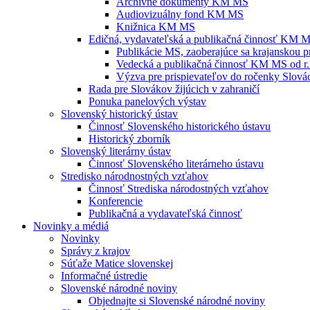
Archívne dokumenty KM MS
Audiovizuálny fond KM MS
Knižnica KM MS
Edičná, vydavateľská a publikačná činnosť KM 
Publikácie MS, zaoberajúce sa krajanskou p
Vedecká a publikačná činnosť KM MS od r.
Výzva pre prispievateľov do ročenky Slovác
Rada pre Slovákov žijúcich v zahraničí
Ponuka panelových výstav
Slovenský historický ústav
Činnosť Slovenského historického ústavu
Historický zborník
Slovenský literárny ústav
Činnosť Slovenského literárneho ústavu
Stredisko národnostných vzťahov
Činnosť Strediska národostných vzťahov
Konferencie
Publikačná a vydavateľská činnosť
Novinky a médiá
Novinky
Správy z krajov
Súťaže Matice slovenskej
Informačné ústredie
Slovenské národné noviny
Objednajte si Slovenské národné noviny