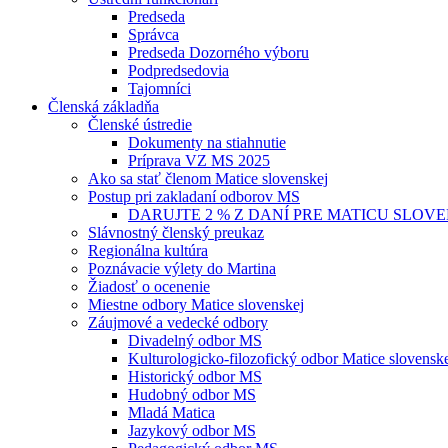
Predseda
Správca
Predseda Dozorného výboru
Podpredsedovia
Tajomníci
Členská základňa
Členské ústredie
Dokumenty na stiahnutie
Príprava VZ MS 2025
Ako sa stať členom Matice slovenskej
Postup pri zakladaní odborov MS
DARUJTE 2 % Z DANÍ PRE MATICU SLOV
Slávnostný členský preukaz
Regionálna kultúra
Poznávacie výlety do Martina
Žiadosť o ocenenie
Miestne odbory Matice slovenskej
Záujmové a vedecké odbory
Divadelný odbor MS
Kulturologicko-filozofický odbor Matice slovensk
Historický odbor MS
Hudobný odbor MS
Mladá Matica
Jazykový odbor MS