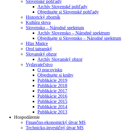
Slovenské pohľady
Archív Slovenské pohľady
Objednajte si Slovenské pohľady
Historický zborník
Kultúra slova
Slovensko – Národné spektrum
Archív Slovensko – Národné spektrum
Objednajte si Slovensko – Národné spektrum
Hlas Matice
Orol tatranský
Slovanský obzor
Archív Slovanský obzor
Vydavateľstvo
O pracovisku
Objednajte si knihy
Publikácie 2019
Publikácie 2018
Publikácie 2017
Publikácie 2016
Publikácie 2015
Publikácie 2014
Publikácie 2013
Hospodárenie
Finančno-ekonomický útvar MS
Technicko-investičný útvar MS