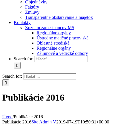
Objednávky
Faktúry
Zmluvy
Transparentné obstarávanie a majetok
Kontakty
Zoznam zamestnancov MS
Regionálne orgány
Ústredné matičné pracoviská
Oblastné strediská
Regionálne orgány
Záujmové a vedecké odbory
Search for:
Search for:
Publikácie 2016
Úvod
/
Publikácie 2016
Publikácie 2016
Site Admin V
2019-07-19T10:50:31+00:00