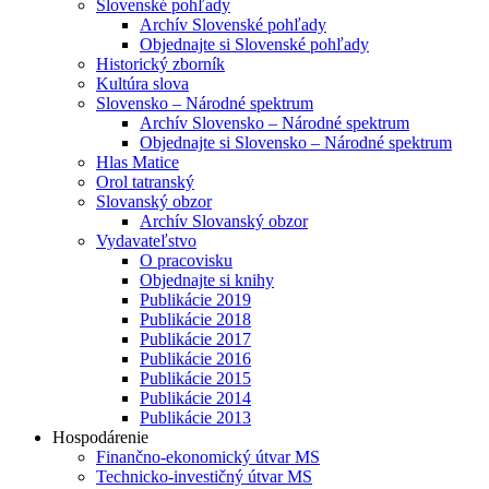
Slovenské pohľady
Archív Slovenské pohľady
Objednajte si Slovenské pohľady
Historický zborník
Kultúra slova
Slovensko – Národné spektrum
Archív Slovensko – Národné spektrum
Objednajte si Slovensko – Národné spektrum
Hlas Matice
Orol tatranský
Slovanský obzor
Archív Slovanský obzor
Vydavateľstvo
O pracovisku
Objednajte si knihy
Publikácie 2019
Publikácie 2018
Publikácie 2017
Publikácie 2016
Publikácie 2015
Publikácie 2014
Publikácie 2013
Hospodárenie
Finančno-ekonomický útvar MS
Technicko-investičný útvar MS