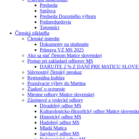
Predseda
Správca
Predseda Dozorného výboru
Podpredsedovia
Tajomníci
Členská základňa
Členské ústredie
Dokumenty na stiahnutie
Príprava VZ MS 2025
Ako sa stať členom Matice slovenskej
Postup pri zakladaní odborov MS
DARUJTE 2 % Z DANÍ PRE MATICU SLOV
Slávnostný členský preukaz
Regionálna kultúra
Poznávacie výlety do Martina
Žiadosť o ocenenie
Miestne odbory Matice slovenskej
Záujmové a vedecké odbory
Divadelný odbor MS
Kulturologicko-filozofický odbor Matice slovensk
Historický odbor MS
Hudobný odbor MS
Mladá Matica
Jazykový odbor MS