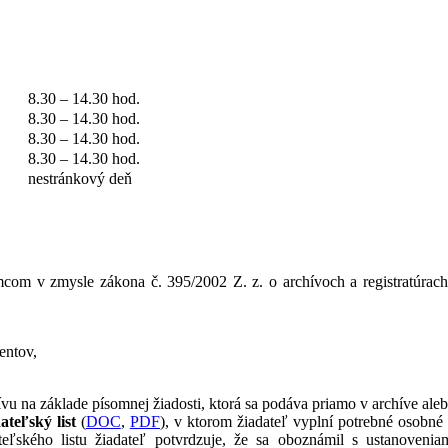
8.30 – 14.30 hod.
8.30 – 14.30 hod.
8.30 – 14.30 hod.
8.30 – 14.30 hod.
nestránkový deň
m v zmysle zákona č. 395/2002 Z. z. o archívoch a registratúrach v
entov,
u na základe písomnej žiadosti, ktorá sa podáva priamo v archíve alebo
ateľský list
(
DOC
,
PDF
)
, v ktorom žiadateľ vyplní potrebné osobné ú
teľského listu žiadateľ potvrdzuje, že sa oboznámil s ustanoveni