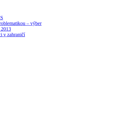
MS
roblematikou – výber
 2013
i v zahraničí