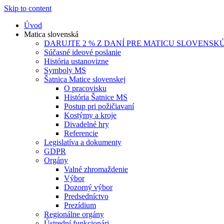
Skip to content
Úvod
Matica slovenská
DARUJTE 2 % Z DANÍ PRE MATICU SLOVENSK
Súčasné ideové poslanie
História ustanovizne
Symboly MS
Šatnica Matice slovenskej
O pracovisku
História Šatnice MS
Postup pri požičiavaní
Kostýmy a kroje
Divadelné hry
Referencie
Legislatíva a dokumenty
GDPR
Orgány
Valné zhromaždenie
Výbor
Dozorný výbor
Predsedníctvo
Prezídium
Regionálne orgány
Ústrední funkcionári