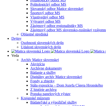
Pedagogický odbor MS
Politologický odbor MS
Slovanský odbor Matice slovenskej
Športový odbor MS
Vlastivedný odbor MS
Výtvarný odbor MS
Záujmový odbor regionalistiky MS
Záujmový odbor MS slovensko-rusínskej vzájomno
Oblastné strediská
Dejiny
Osobnosti slovenských dejín
Udalosti slovenských dejín
Veda
Archív Matice slovenskej
Akvizícia
Archívne dokumenty
Bádanie a služby
Digitálny archív Matice slovenskej
Fondy a zbierky
Stála expozícia – Dom Jozefa Cígera Hronského
Z histórie archívu
Ponuka panelových výstav
Krajanské múzeum
Bádateľské a výpožičné služby