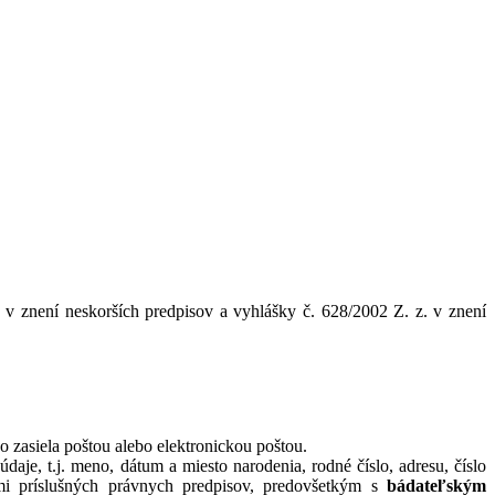
 znení neskorších predpisov a vyhlášky č. 628/2002 Z. z. v znení
 zasiela poštou alebo elektronickou poštou.
daje, t.j. meno, dátum a miesto narodenia, rodné číslo, adresu, číslo
ami príslušných právnych predpisov, predovšetkým s
bádateľským