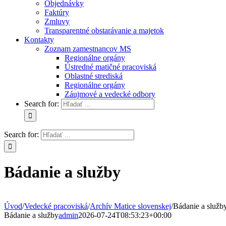
Objednávky
Faktúry
Zmluvy
Transparentné obstarávanie a majetok
Kontakty
Zoznam zamestnancov MS
Regionálne orgány
Ústredné matičné pracoviská
Oblastné strediská
Regionálne orgány
Záujmové a vedecké odbory
Search for:
Search for:
Bádanie a služby
Úvod
/
Vedecké pracoviská
/
Archív Matice slovenskej
/
Bádanie a služb
Bádanie a služby
admin
2026-07-24T08:53:23+00:00