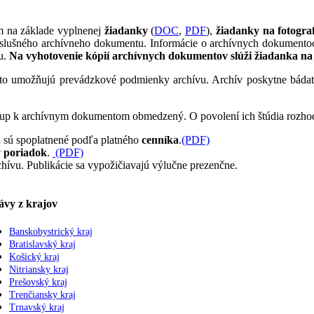
m na základe vyplnenej
žiadanky
(
DOC
,
PDF
),
žiadanky na fotograf
príslušného archívneho dokumentu. Informácie o archívnych dokumento
vu.
Na vyhotovenie kópií archívnych dokumentov
slúži žiadanka na
 to umožňujú prevádzkové podmienky archívu. Archív poskytne báda
tup k archívnym dokumentom obmedzený. O povolení ich štúdia rozhodu
u sú spoplatnené podľa platného
cenníka
.
(PDF)
 poriadok
.
(PDF)
rchívu. Publikácie sa vypožičiavajú výlučne prezenčne.
ávy z krajov
Banskobystrický kraj
Bratislavský kraj
Košický kraj
Nitriansky kraj
Prešovský kraj
Trenčiansky kraj
Trnavský kraj