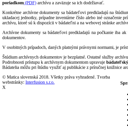
poriadkom
(PDF)
archívu a zaväzuje sa ich dodržiavať.
Konkrétne archívne dokumenty sa bádateľovi predkladajú na štúdiu
ukladacej jednotky, prípadne inventárne číslo alebo iné označenie 
archívu, ktoré sú k dispozícii v bádateľni a na webovej stránke archí
Archívne dokumenty sa bádateľovi predkladajú na počkanie iba ak
dokumentov.
V osobitných prípadoch, daných platnými právnymi normami, je prís
Štúdium archívnych dokumentov je bezplatné. Ostatné služby archív
Podrobnosti prístupu k archívnym dokumentom upravuje
bádateľský
Bádatelia môžu pri štúdiu využiť aj publikácie z príručnej knižnice a
© Matica slovenská 2018. Všetky práva vyhradené. Tvorba
webstránky:
Interfusion s.r.o.
Spr
X