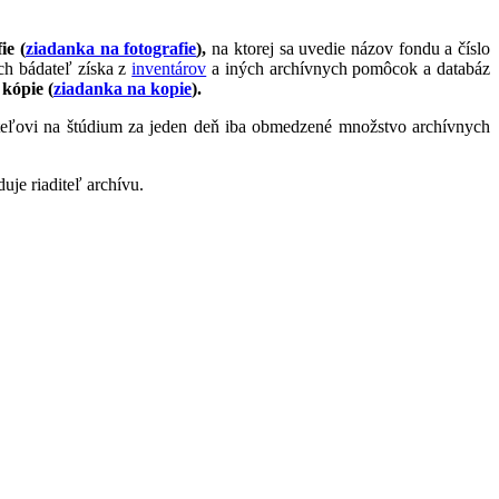
ie (
ziadanka na fotografie
),
na ktorej sa uvedie názov fondu a číslo
ch bádateľ získa z
inventárov
a iných archívnych pomôcok a databáz
 kópie (
ziadanka na kopie
).
teľovi na štúdium za jeden deň iba obmedzené množstvo archívnych
je riaditeľ archívu.