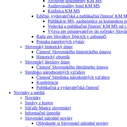
Archívne dokumenty KM MS
Audiovizuálny fond KM MS
Knižnica KM MS
Edičná, vydavateľská a publikačná činnosť KM 
Publikácie MS, zaoberajúce sa krajanskou p
Vedecká a publikačná činnosť KM MS od r.
Výzva pre prispievateľov do ročenky Slovác
Rada pre Slovákov žijúcich v zahraničí
Ponuka panelových výstav
Slovenský historický ústav
Činnosť Slovenského historického ústavu
Historický zborník
Slovenský literárny ústav
Činnosť Slovenského literárneho ústavu
Stredisko národnostných vzťahov
Činnosť Strediska národostných vzťahov
Konferencie
Publikačná a vydavateľská činnosť
Novinky a médiá
Novinky
Správy z krajov
Súťaže Matice slovenskej
Informačné ústredie
Slovenské národné noviny
Objednajte si Slovenské národné noviny