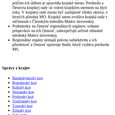
pričom ich sídlom je spravidla krajské mesto. Predseda a
členovia krajskej rady sú volení krajským snemom na štyri
roky. V krajskej rade musia byť zastúpené všetky okresy, v
ktorých pôsobia MO. Krajský snem zvoláva krajská rada v
súčinnosti s Členským ústredím Matice slovenskej.
Podmienky na činnosť regionálnych orgánov, vrátane
príspevkov na ich činnosť, zabezpečujú určené oblastné
strediská Matice slovenskej.
Regionálne orgány nemajú právnu subjektivitu a ich
pôsobnosť a činnosť upravuje štatút, ktorý vydáva predseda
MS.
Správy z krajov
Banskobystrický kraj
Bratislavský kraj
Košický kraj
Nitriansky kraj
Prešovský kraj
Trenčiansky kraj
Trnavský kraj
Žilinský kraj