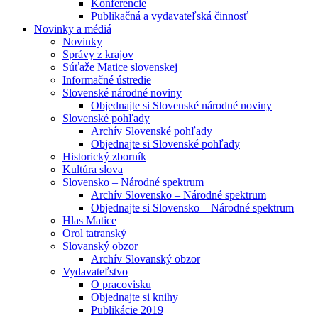
Konferencie
Publikačná a vydavateľská činnosť
Novinky a médiá
Novinky
Správy z krajov
Súťaže Matice slovenskej
Informačné ústredie
Slovenské národné noviny
Objednajte si Slovenské národné noviny
Slovenské pohľady
Archív Slovenské pohľady
Objednajte si Slovenské pohľady
Historický zborník
Kultúra slova
Slovensko – Národné spektrum
Archív Slovensko – Národné spektrum
Objednajte si Slovensko – Národné spektrum
Hlas Matice
Orol tatranský
Slovanský obzor
Archív Slovanský obzor
Vydavateľstvo
O pracovisku
Objednajte si knihy
Publikácie 2019