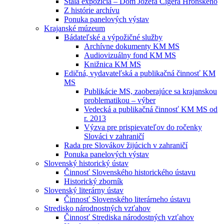
Stála expozícia – Dom Jozefa Cígera Hronského
Z histórie archívu
Ponuka panelových výstav
Krajanské múzeum
Bádateľské a výpožičné služby
Archívne dokumenty KM MS
Audiovizuálny fond KM MS
Knižnica KM MS
Edičná, vydavateľská a publikačná činnosť KM
MS
Publikácie MS, zaoberajúce sa krajanskou
problematikou – výber
Vedecká a publikačná činnosť KM MS od
r. 2013
Výzva pre prispievateľov do ročenky
Slováci v zahraničí
Rada pre Slovákov žijúcich v zahraničí
Ponuka panelových výstav
Slovenský historický ústav
Činnosť Slovenského historického ústavu
Historický zborník
Slovenský literárny ústav
Činnosť Slovenského literárneho ústavu
Stredisko národnostných vzťahov
Činnosť Strediska národostných vzťahov