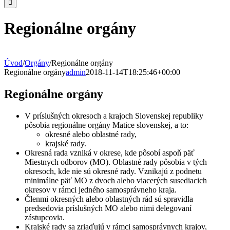
Regionálne orgány
Úvod
/
Orgány
/
Regionálne orgány
Regionálne orgány
admin
2018-11-14T18:25:46+00:00
Regionálne orgány
V príslušných okresoch a krajoch Slovenskej republiky
pôsobia regionálne orgány Matice slovenskej, a to:
okresné alebo oblastné rady,
krajské rady.
Okresná rada vzniká v okrese, kde pôsobí aspoň päť
Miestnych odborov (MO). Oblastné rady pôsobia v tých
okresoch, kde nie sú okresné rady. Vznikajú z podnetu
minimálne päť MO z dvoch alebo viacerých susediacich
okresov v rámci jedného samosprávneho kraja.
Členmi okresných alebo oblastných rád sú spravidla
predsedovia príslušných MO alebo nimi delegovaní
zástupcovia.
Krajské rady sa zriaďujú v rámci samosprávnych krajov,