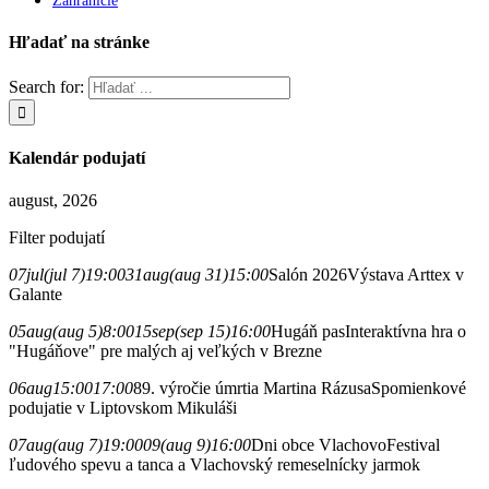
Zahraničie
Hľadať na stránke
Search for:
Kalendár podujatí
august, 2026
Filter podujatí
07
jul
(jul 7)
19:00
31
aug
(aug 31)
15:00
Salón 2026
Výstava Arttex v
Galante
05
aug
(aug 5)
8:00
15
sep
(sep 15)
16:00
Hugáň pas
Interaktívna hra o
"Hugáňove" pre malých aj veľkých v Brezne
06
aug
15:00
17:00
89. výročie úmrtia Martina Rázusa
Spomienkové
podujatie v Liptovskom Mikuláši
07
aug
(aug 7)
19:00
09
(aug 9)
16:00
Dni obce Vlachovo
Festival
ľudového spevu a tanca a Vlachovský remeselnícky jarmok