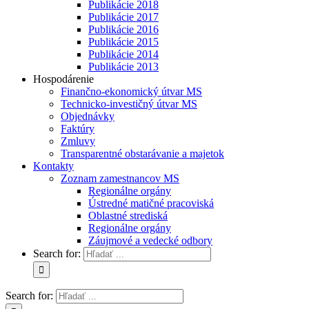
Publikácie 2018
Publikácie 2017
Publikácie 2016
Publikácie 2015
Publikácie 2014
Publikácie 2013
Hospodárenie
Finančno-ekonomický útvar MS
Technicko-investičný útvar MS
Objednávky
Faktúry
Zmluvy
Transparentné obstarávanie a majetok
Kontakty
Zoznam zamestnancov MS
Regionálne orgány
Ústredné matičné pracoviská
Oblastné strediská
Regionálne orgány
Záujmové a vedecké odbory
Search for:
Search for: