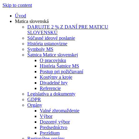
Skip to content
Úvod
Matica slovenská
DARUJTE 2 % Z DANÍ PRE MATICU
SLOVENSKÚ
Súčasné ideové poslanie
História ustanovizne
Symboly MS
Šatnica Matice slovenskej
O pracovisku
História Šatnice MS
Postup pri požičiavaní
Kostýmy a kroje
Divadelné hry
Referencie
Legislatíva a dokumenty
GDPR
Orgány
Valné zhromaždenie
Výbor
Dozorný výbor
Predsedníctvo
Prezídium
Regionálne orgány