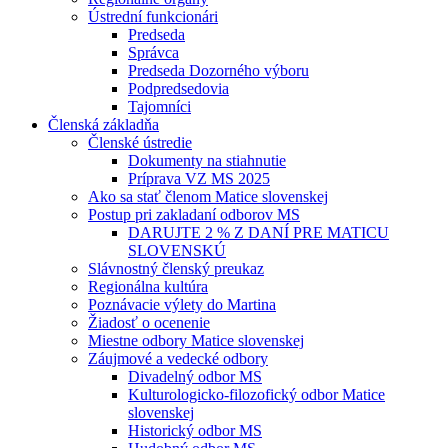
Ústrední funkcionári
Predseda
Správca
Predseda Dozorného výboru
Podpredsedovia
Tajomníci
Členská základňa
Členské ústredie
Dokumenty na stiahnutie
Príprava VZ MS 2025
Ako sa stať členom Matice slovenskej
Postup pri zakladaní odborov MS
DARUJTE 2 % Z DANÍ PRE MATICU
SLOVENSKÚ
Slávnostný členský preukaz
Regionálna kultúra
Poznávacie výlety do Martina
Žiadosť o ocenenie
Miestne odbory Matice slovenskej
Záujmové a vedecké odbory
Divadelný odbor MS
Kulturologicko-filozofický odbor Matice
slovenskej
Historický odbor MS