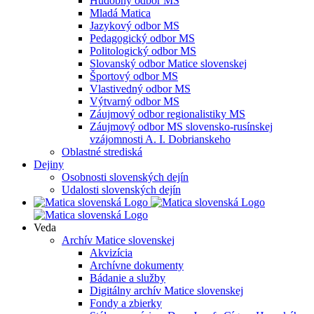
Hudobný odbor MS
Mladá Matica
Jazykový odbor MS
Pedagogický odbor MS
Politologický odbor MS
Slovanský odbor Matice slovenskej
Športový odbor MS
Vlastivedný odbor MS
Výtvarný odbor MS
Záujmový odbor regionalistiky MS
Záujmový odbor MS slovensko-rusínskej
vzájomnosti A. I. Dobrianskeho
Oblastné strediská
Dejiny
Osobnosti slovenských dejín
Udalosti slovenských dejín
Veda
Archív Matice slovenskej
Akvizícia
Archívne dokumenty
Bádanie a služby
Digitálny archív Matice slovenskej
Fondy a zbierky