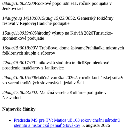
08
aug
16:00
22:00
Rockové popoludnie
11. ročník podujatia v
Jenkovciach
14
aug
(aug 14)
18:00
15
(aug 15)
23:30
52. Gemerský folklórny
festival v Rejdovej
Tradičné podujatie
15
aug
11:00
19:00
Národný výstup na Kriváň 2026
Turisticko-
spomienkové podujatie
16
aug
15:00
18:00
V Trebišove, doma špivame
Prehliadka miestnych
folklórnych skupín a súborov
22
aug
15:00
17:00
Janíkovská studnica tradícií
Spomienkové
posedenie matičiarov z Janíkoviec
29
aug
10:00
15:00
Matičná vareška 2026
2. ročník kuchárskej súťaže
vo varení tradičných slovenských jedál v Šali
29
aug
17:00
23:00
2. Matičná veselica
Kultúrne podujatie v
Nesvadoch
Najnovšie články
Predseda MS pre TV: Matica už 163 rokov chráni národnú
identitu a historickú pamäť Slovákov
5. augusta 2026