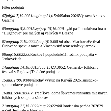
Filter podujatí
07
jul
(jul 7)
19:00
31
aug
(aug 31)
15:00
Salón 2026
Výstava Arttex v
Galante
05
aug
(aug 5)
8:00
15
sep
(sep 15)
16:00
Hugáň pas
Interaktívna hra o
"Hugáňove" pre malých aj veľkých v Brezne
07
aug
(aug 7)
19:00
09
(aug 9)
16:00
Dni obce Vlachovo
Festival
ľudového spevu a tanca a Vlachovský remeselnícky jarmok
08
aug
16:00
22:00
Rockové popoludnie
11. ročník podujatia v
Jenkovciach
14
aug
(aug 14)
18:00
15
(aug 15)
23:30
52. Gemerský folklórny
festival v Rejdovej
Tradičné podujatie
15
aug
11:00
19:00
Národný výstup na Kriváň 2026
Turisticko-
spomienkové podujatie
16
aug
15:00
18:00
V Trebišove, doma špivame
Prehliadka miestnych
folklórnych skupín a súborov
21
aug
(aug 21)
15:00
22
(aug 22)
22:00
Hontianska paráda 2026
29.
ročník festivalu v Hrušove