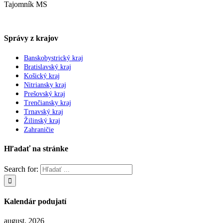
Tajomník MS
Správy z krajov
Banskobystrický kraj
Bratislavský kraj
Košický kraj
Nitriansky kraj
Prešovský kraj
Trenčiansky kraj
Trnavský kraj
Žilinský kraj
Zahraničie
Hľadať na stránke
Search for:
Kalendár podujatí
august, 2026