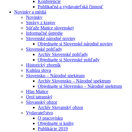
Konferencie
Publikačná a vydavateľská činnosť
Novinky a médiá
Novinky
Správy z krajov
Súťaže Matice slovenskej
Informačné ústredie
Slovenské národné noviny
Objednajte si Slovenské národné noviny
Slovenské pohľady
Archív Slovenské pohľady
Objednajte si Slovenské pohľady
Historický zborník
Kultúra slova
Slovensko – Národné spektrum
Archív Slovensko – Národné spektrum
Objednajte si Slovensko – Národné spektrum
Hlas Matice
Orol tatranský
Slovanský obzor
Archív Slovanský obzor
Vydavateľstvo
O pracovisku
Objednajte si knihy
Publikácie 2019