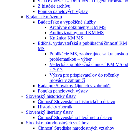
Stála expozícia – Dom Jozefa Cígera Hronského
Z histórie archívu
Ponuka panelových výstav
Krajanské múzeum
Bádateľské a výpožičné služby
Archívne dokumenty KM MS
Audiovizuálny fond KM MS
Knižnica KM MS
Edičná, vydavateľská a publikačná činnosť KM
MS
Publikácie MS, zaoberajúce sa krajanskou
problematikou – výber
Vedecká a publikačná činnosť KM MS od
r. 2013
Výzva pre prispievateľov do ročenky
Slováci v zahraničí
Rada pre Slovákov žijúcich v zahraničí
Ponuka panelových výstav
Slovenský historický ústav
Činnosť Slovenského historického ústavu
Historický zborník
Slovenský literárny ústav
Činnosť Slovenského literárneho ústavu
Stredisko národnostných vzťahov
Činnosť Strediska národostných vzťahov