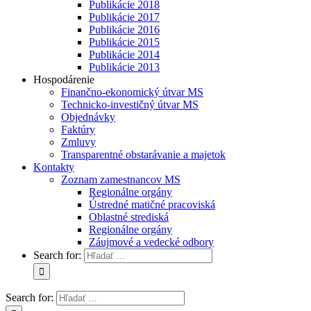
Publikácie 2018
Publikácie 2017
Publikácie 2016
Publikácie 2015
Publikácie 2014
Publikácie 2013
Hospodárenie
Finančno-ekonomický útvar MS
Technicko-investičný útvar MS
Objednávky
Faktúry
Zmluvy
Transparentné obstarávanie a majetok
Kontakty
Zoznam zamestnancov MS
Regionálne orgány
Ústredné matičné pracoviská
Oblastné strediská
Regionálne orgány
Záujmové a vedecké odbory
Search for:
Search for: