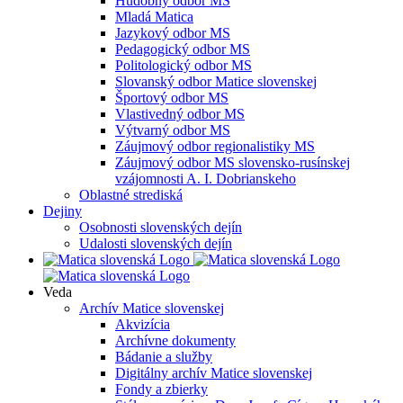
Hudobný odbor MS
Mladá Matica
Jazykový odbor MS
Pedagogický odbor MS
Politologický odbor MS
Slovanský odbor Matice slovenskej
Športový odbor MS
Vlastivedný odbor MS
Výtvarný odbor MS
Záujmový odbor regionalistiky MS
Záujmový odbor MS slovensko-rusínskej
vzájomnosti A. I. Dobrianskeho
Oblastné strediská
Dejiny
Osobnosti slovenských dejín
Udalosti slovenských dejín
Veda
Archív Matice slovenskej
Akvizícia
Archívne dokumenty
Bádanie a služby
Digitálny archív Matice slovenskej
Fondy a zbierky