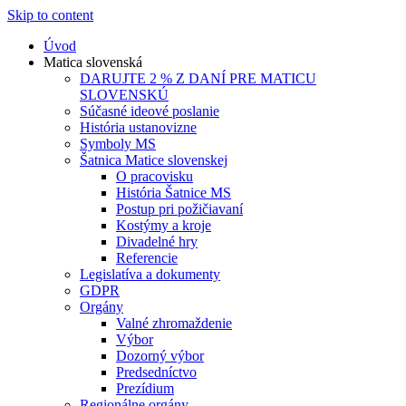
Skip to content
Úvod
Matica slovenská
DARUJTE 2 % Z DANÍ PRE MATICU
SLOVENSKÚ
Súčasné ideové poslanie
História ustanovizne
Symboly MS
Šatnica Matice slovenskej
O pracovisku
História Šatnice MS
Postup pri požičiavaní
Kostýmy a kroje
Divadelné hry
Referencie
Legislatíva a dokumenty
GDPR
Orgány
Valné zhromaždenie
Výbor
Dozorný výbor
Predsedníctvo
Prezídium
Regionálne orgány