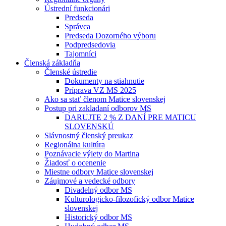
Ústrední funkcionári
Predseda
Správca
Predseda Dozorného výboru
Podpredsedovia
Tajomníci
Členská základňa
Členské ústredie
Dokumenty na stiahnutie
Príprava VZ MS 2025
Ako sa stať členom Matice slovenskej
Postup pri zakladaní odborov MS
DARUJTE 2 % Z DANÍ PRE MATICU
SLOVENSKÚ
Slávnostný členský preukaz
Regionálna kultúra
Poznávacie výlety do Martina
Žiadosť o ocenenie
Miestne odbory Matice slovenskej
Záujmové a vedecké odbory
Divadelný odbor MS
Kulturologicko-filozofický odbor Matice
slovenskej
Historický odbor MS