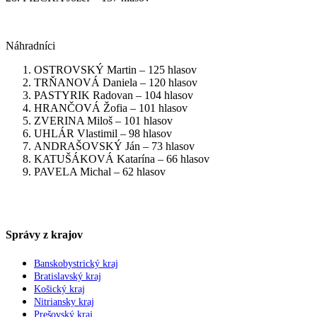
Náhradníci
OSTROVSKÝ Martin – 125 hlasov
TRŇANOVÁ Daniela – 120 hlasov
PASTYRIK Radovan – 104 hlasov
HRANČOVÁ Žofia – 101 hlasov
ZVERINA Miloš – 101 hlasov
UHLÁR Vlastimil – 98 hlasov
ANDRAŠOVSKÝ Ján – 73 hlasov
KATUŠÁKOVÁ Katarína – 66 hlasov
PAVELA Michal – 62 hlasov
Správy z krajov
Banskobystrický kraj
Bratislavský kraj
Košický kraj
Nitriansky kraj
Prešovský kraj