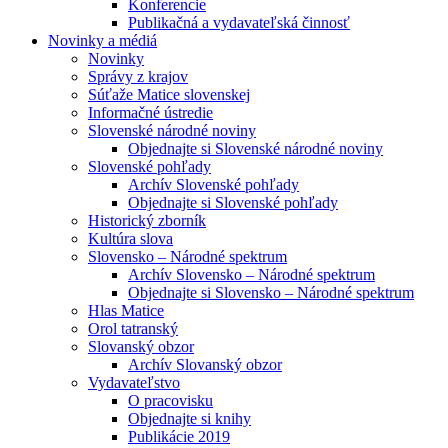
Konferencie
Publikačná a vydavateľská činnosť
Novinky a médiá
Novinky
Správy z krajov
Súťaže Matice slovenskej
Informačné ústredie
Slovenské národné noviny
Objednajte si Slovenské národné noviny
Slovenské pohľady
Archív Slovenské pohľady
Objednajte si Slovenské pohľady
Historický zborník
Kultúra slova
Slovensko – Národné spektrum
Archív Slovensko – Národné spektrum
Objednajte si Slovensko – Národné spektrum
Hlas Matice
Orol tatranský
Slovanský obzor
Archív Slovanský obzor
Vydavateľstvo
O pracovisku
Objednajte si knihy
Publikácie 2019