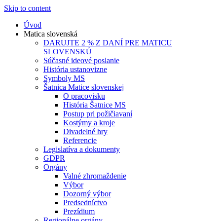
Skip to content
Úvod
Matica slovenská
DARUJTE 2 % Z DANÍ PRE MATICU
SLOVENSKÚ
Súčasné ideové poslanie
História ustanovizne
Symboly MS
Šatnica Matice slovenskej
O pracovisku
História Šatnice MS
Postup pri požičiavaní
Kostýmy a kroje
Divadelné hry
Referencie
Legislatíva a dokumenty
GDPR
Orgány
Valné zhromaždenie
Výbor
Dozorný výbor
Predsedníctvo
Prezídium
Regionálne orgány