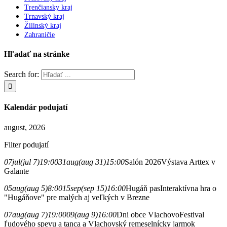
Trenčiansky kraj
Trnavský kraj
Žilinský kraj
Zahraničie
Hľadať na stránke
Search for:
Kalendár podujatí
august, 2026
Filter podujatí
07
jul
(jul 7)
19:00
31
aug
(aug 31)
15:00
Salón 2026
Výstava Arttex v
Galante
05
aug
(aug 5)
8:00
15
sep
(sep 15)
16:00
Hugáň pas
Interaktívna hra o
"Hugáňove" pre malých aj veľkých v Brezne
07
aug
(aug 7)
19:00
09
(aug 9)
16:00
Dni obce Vlachovo
Festival
ľudového spevu a tanca a Vlachovský remeselnícky jarmok