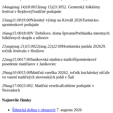
14
aug
(aug 14)
18:00
15
(aug 15)
23:30
52. Gemerský folklórny
festival v Rejdovej
Tradičné podujatie
15
aug
11:00
19:00
Národný výstup na Kriváň 2026
Turisticko-
spomienkové podujatie
16
aug
15:00
18:00
V Trebišove, doma špivame
Prehliadka miestnych
folklórnych skupín a súborov
21
aug
(aug 21)
15:00
22
(aug 22)
22:00
Hontianska paráda 2026
29.
ročník festivalu v Hrušove
22
aug
15:00
17:00
Janíkovská studnica tradícií
Spomienkové
posedenie matičiarov z Janíkoviec
29
aug
10:00
15:00
Matičná vareška 2026
2. ročník kuchárskej súťaže
vo varení tradičných slovenských jedál v Šali
29
aug
17:00
23:00
2. Matičná veselica
Kultúrne podujatie v
Nesvadoch
Najnovšie články
Štítnická dolina v obrazoch
7. augusta 2026