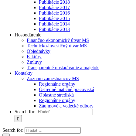
Publikácie 2018
Publikácie 2017
Publikácie 2016
Publikácie 2015
Publikácie 2014
Publikácie 2013
Hospodárenie
Finančno-ekonomický útvar MS
Technicko-investičný útvar MS
Objednávky
Faktúry
Zmluvy
Transparentné obstarávanie a majetok
Kontakty
Zoznam zamestnancov MS
Regionálne orgány
Ústredné matičné pracoviská
Oblastné strediská
Regionálne orgány
Záujmové a vedecké odbory
Search for:
Search for: