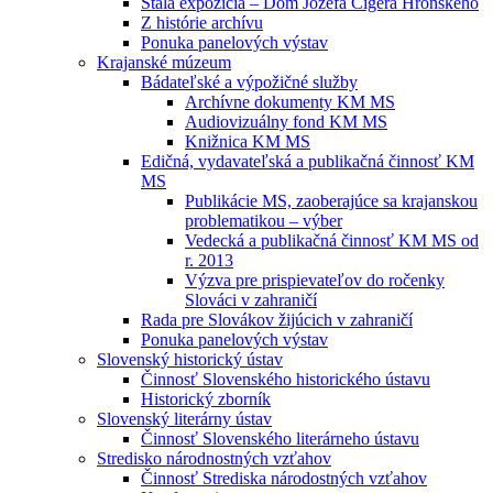
Stála expozícia – Dom Jozefa Cígera Hronského
Z histórie archívu
Ponuka panelových výstav
Krajanské múzeum
Bádateľské a výpožičné služby
Archívne dokumenty KM MS
Audiovizuálny fond KM MS
Knižnica KM MS
Edičná, vydavateľská a publikačná činnosť KM
MS
Publikácie MS, zaoberajúce sa krajanskou
problematikou – výber
Vedecká a publikačná činnosť KM MS od
r. 2013
Výzva pre prispievateľov do ročenky
Slováci v zahraničí
Rada pre Slovákov žijúcich v zahraničí
Ponuka panelových výstav
Slovenský historický ústav
Činnosť Slovenského historického ústavu
Historický zborník
Slovenský literárny ústav
Činnosť Slovenského literárneho ústavu
Stredisko národnostných vzťahov
Činnosť Strediska národostných vzťahov