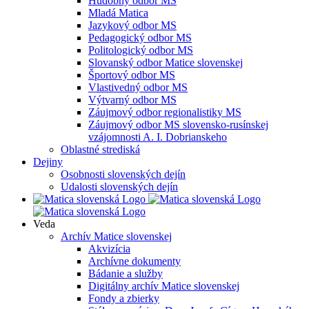
Hudobný odbor MS
Mladá Matica
Jazykový odbor MS
Pedagogický odbor MS
Politologický odbor MS
Slovanský odbor Matice slovenskej
Športový odbor MS
Vlastivedný odbor MS
Výtvarný odbor MS
Záujmový odbor regionalistiky MS
Záujmový odbor MS slovensko-rusínskej
vzájomnosti A. I. Dobrianskeho
Oblastné strediská
Dejiny
Osobnosti slovenských dejín
Udalosti slovenských dejín
Veda
Archív Matice slovenskej
Akvizícia
Archívne dokumenty
Bádanie a služby
Digitálny archív Matice slovenskej
Fondy a zbierky