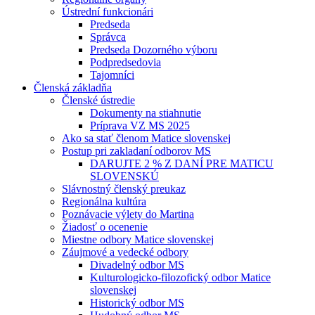
Ústrední funkcionári
Predseda
Správca
Predseda Dozorného výboru
Podpredsedovia
Tajomníci
Členská základňa
Členské ústredie
Dokumenty na stiahnutie
Príprava VZ MS 2025
Ako sa stať členom Matice slovenskej
Postup pri zakladaní odborov MS
DARUJTE 2 % Z DANÍ PRE MATICU
SLOVENSKÚ
Slávnostný členský preukaz
Regionálna kultúra
Poznávacie výlety do Martina
Žiadosť o ocenenie
Miestne odbory Matice slovenskej
Záujmové a vedecké odbory
Divadelný odbor MS
Kulturologicko-filozofický odbor Matice
slovenskej
Historický odbor MS