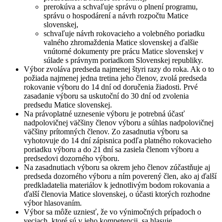
prerokúva a schvaľuje správu o plnení programu,
správu o hospodárení a návrh rozpočtu Matice
slovenskej,
schvaľuje návrh rokovacieho a volebného poriadku
valného zhromaždenia Matice slovenskej a ďalšie
vnútorné dokumenty pre prácu Matice slovenskej v
súlade s právnym poriadkom Slovenskej republiky.
Výbor zvoláva predseda najmenej štyri razy do roka. Ak o to
požiada najmenej jedna tretina jeho členov, zvolá predseda
rokovanie výboru do 14 dní od doručenia žiadosti. Prvé
zasadanie výboru sa uskutoční do 30 dní od zvolenia
predsedu Matice slovenskej.
Na právoplatné uznesenie výboru je potrebná účasť
nadpolovičnej väčšiny členov výboru a súhlas nadpolovičnej
väčšiny prítomných členov. Zo zasadnutia výboru sa
vyhotovuje do 14 dní zápisnica podľa platného rokovacieho
poriadku výboru a do 21 dní sa zasiela členom výboru a
predsedovi dozorného výboru.
Na zasadnutiach výboru sa okrem jeho členov zúčastňuje aj
predseda dozorného výboru a ním poverený člen, ako aj ďalší
predkladatelia materiálov k jednotlivým bodom rokovania a
ďalší členovia Matice slovenskej, o účasti ktorých rozhodne
výbor hlasovaním.
Výbor sa môže uzniesť, že vo výnimočných prípadoch o
veciach, ktoré sú v jeho kompetencii, sa hlasuje