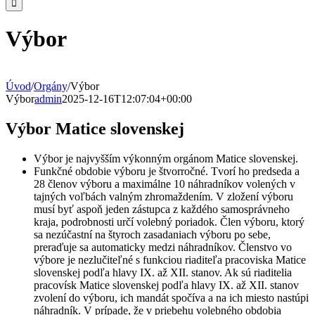
Výbor
Úvod
/
Orgány
/
Výbor
Výbor
admin
2025-12-16T12:07:04+00:00
Výbor Matice slovenskej
Výbor je najvyšším výkonným orgánom Matice slovenskej.
Funkčné obdobie výboru je štvorročné. Tvorí ho predseda a
28 členov výboru a maximálne 10 náhradníkov volených v
tajných voľbách valným zhromaždením. V zložení výboru
musí byť aspoň jeden zástupca z každého samosprávneho
kraja, podrobnosti určí volebný poriadok. Člen výboru, ktorý
sa nezúčastní na štyroch zasadaniach výboru po sebe,
preraďuje sa automaticky medzi náhradníkov. Členstvo vo
výbore je nezlučiteľné s funkciou riaditeľa pracoviska Matice
slovenskej podľa hlavy IX. až XII. stanov. Ak sú riaditelia
pracovísk Matice slovenskej podľa hlavy IX. až XII. stanov
zvolení do výboru, ich mandát spočíva a na ich miesto nastúpi
náhradník. V prípade, že v priebehu volebného obdobia