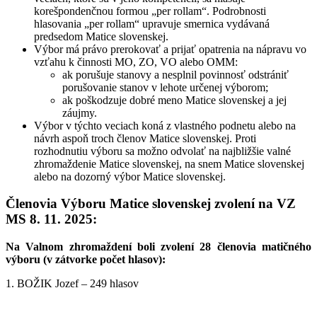
korešpondenčnou formou „per rollam“. Podrobnosti
hlasovania „per rollam“ upravuje smernica vydávaná
predsedom Matice slovenskej.
Výbor má právo prerokovať a prijať opatrenia na nápravu vo
vzťahu k činnosti MO, ZO, VO alebo OMM:
ak porušuje stanovy a nesplnil povinnosť odstrániť
porušovanie stanov v lehote určenej výborom;
ak poškodzuje dobré meno Matice slovenskej a jej
záujmy.
Výbor v týchto veciach koná z vlastného podnetu alebo na
návrh aspoň troch členov Matice slovenskej. Proti
rozhodnutiu výboru sa možno odvolať na najbližšie valné
zhromaždenie Matice slovenskej, na snem Matice slovenskej
alebo na dozorný výbor Matice slovenskej.
Členovia Výboru Matice slovenskej zvolení na VZ
MS 8. 11. 2025:
Na Valnom zhromaždení boli zvolení 28 členovia matičného
výboru (v zátvorke počet hlasov):
1. BOŽIK Jozef – 249 hlasov