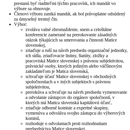
prestanú byť riaditeľmi týchto pracovísk, ich mandát vo
výbore sa obnovuje.
Členovi výboru zaniká mandát, ak bol právoplatne odsúdený
za úmyselný trestný čin.
Výbor:
zvoláva valné zhromaždenie, snem a celoštátne
konferencie zamerané na prerokovanie zásadných
otázok týkajúcich sa smerovania a činnosti Matice
slovenskej,
zriaďuje a ruší na návrh predsedu organizačné jednotky,
ich sídla, zriaďovacie listiny, štatúty, zložky a
pracoviská Matice slovenskej s právnou subjektivitou,
právnické osoby, ktorých jediným alebo väčšinovým
zakladateľom je Matica slovenská,
schvaľuje účasť Matice slovenskej v obchodných
spoločnostiach a v iných subjektoch s právnou
subjektivitou,
prerokúva a schvaľuje na návrh predsedu vymenovanie
a odvolanie zástupcov do orgánov spoločností, v
ktorých má Matica slovenská kapitálovú účasť,
zriaďuje odborné komisie a expertné skupiny,
vymenúva a odvoláva svojho zástupcu do výberových
komisií,
rozhoduje o odvolaniach proti rozhodnutiam
predsedníctva Matice slovenskej,