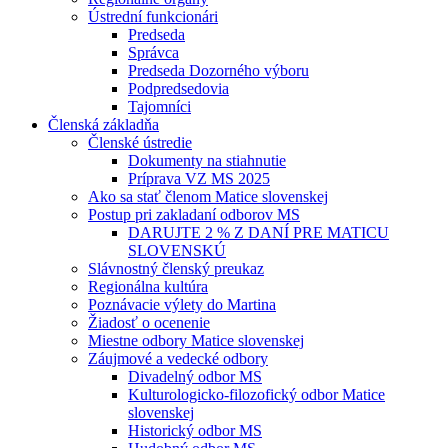
Ústrední funkcionári
Predseda
Správca
Predseda Dozorného výboru
Podpredsedovia
Tajomníci
Členská základňa
Členské ústredie
Dokumenty na stiahnutie
Príprava VZ MS 2025
Ako sa stať členom Matice slovenskej
Postup pri zakladaní odborov MS
DARUJTE 2 % Z DANÍ PRE MATICU
SLOVENSKÚ
Slávnostný členský preukaz
Regionálna kultúra
Poznávacie výlety do Martina
Žiadosť o ocenenie
Miestne odbory Matice slovenskej
Záujmové a vedecké odbory
Divadelný odbor MS
Kulturologicko-filozofický odbor Matice
slovenskej
Historický odbor MS