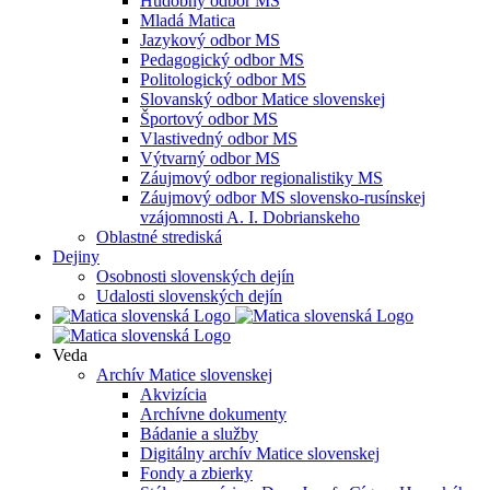
Hudobný odbor MS
Mladá Matica
Jazykový odbor MS
Pedagogický odbor MS
Politologický odbor MS
Slovanský odbor Matice slovenskej
Športový odbor MS
Vlastivedný odbor MS
Výtvarný odbor MS
Záujmový odbor regionalistiky MS
Záujmový odbor MS slovensko-rusínskej
vzájomnosti A. I. Dobrianskeho
Oblastné strediská
Dejiny
Osobnosti slovenských dejín
Udalosti slovenských dejín
Veda
Archív Matice slovenskej
Akvizícia
Archívne dokumenty
Bádanie a služby
Digitálny archív Matice slovenskej
Fondy a zbierky