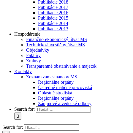
Publikácie 2018
Publikácie 2017
Publikácie 2016
Publikácie 2015
Publikácie 2014
Publikácie 2013
Hospodárenie
Finančno-ekonomický útvar MS
Technicko-investičný útvar MS
Objednávky
Faktúry
Zmluvy
Transparentné obstarávanie a majetok
Kontakty
Zoznam zamestnancov MS
Regionálne orgány
Ústredné matičné pracoviská
Oblastné strediská
Regionálne orgány
Záujmové a vedecké odbory
Search for:
Search for: