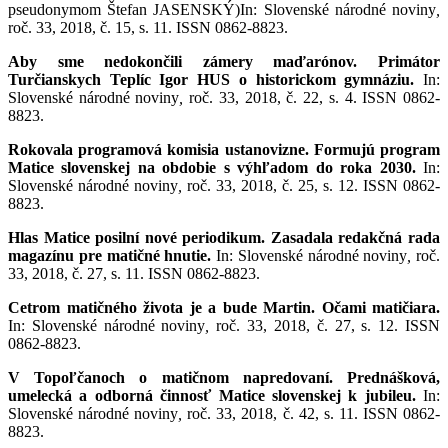
pseudonymom Štefan JASENSKÝ)In: Slovenské národné noviny
,
roč. 33, 2018, č. 15, s. 11. ISSN 0862-8823.
Aby sme nedokončili zámery maďarónov. Primátor
Turčianskych Teplíc Igor HUS o historickom gymnáziu.
In:
Slovenské národné noviny
,
roč. 33, 2018, č. 22, s. 4. ISSN 0862-
8823.
Rokovala programová komisia ustanovizne. Formujú program
Matice slovenskej na obdobie s výhľadom do roka 2030.
In:
Slovenské národné noviny
,
roč. 33, 2018, č. 25, s. 12. ISSN 0862-
8823.
Hlas Matice posilní nové periodikum. Zasadala redakčná rada
magazínu pre matičné hnutie.
In: Slovenské národné noviny
,
roč.
33, 2018, č. 27, s. 11. ISSN 0862-8823.
Cetrom matičného života je a bude Martin. Očami matičiara.
In: Slovenské národné noviny
,
roč. 33, 2018, č. 27, s. 12. ISSN
0862-8823.
V Topoľčanoch o matičnom napredovaní. Prednášková,
umelecká a odborná činnosť Matice slovenskej k jubileu.
In:
Slovenské národné noviny
,
roč. 33, 2018, č. 42, s. 11. ISSN 0862-
8823.