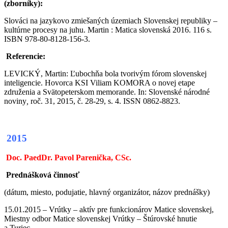
(zborníky):
Slováci na jazykovo zmiešaných územiach Slovenskej republiky –
kultúrne procesy na juhu. Martin : Matica slovenská 2016. 116 s.
ISBN 978-80-8128-156-3.
Referencie:
LEVICKÝ, Martin: Ľubochňa bola tvorivým fórom slovenskej
inteligencie. Hovorca KSI Viliam KOMORA o novej etape
združenia a Svätopeterskom memorande. In: Slovenské národné
noviny
,
roč. 31, 2015, č. 28-29, s. 4. ISSN 0862-8823.
2015
Doc. PaedDr. Pavol Parenička, CSc.
Prednášková činnosť
(dátum, miesto, podujatie, hlavný organizátor, názov prednášky)
15.01.2015 – Vrútky – aktív pre funkcionárov Matice slovenskej,
Miestny odbor Matice slovenskej Vrútky – Štúrovské hnutie
a Turiec