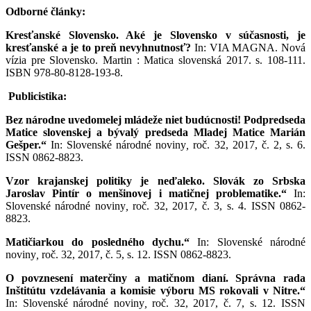
Odborné články:
Kresťanské Slovensko. Aké je Slovensko v súčasnosti, je
kresťanské a je to preň nevyhnutnosť?
In: VIA MAGNA. Nová
vízia pre Slovensko. Martin : Matica slovenská 2017. s. 108-111.
ISBN 978-80-8128-193-8.
Publicistika:
Bez národne uvedomelej mládeže niet budúcnosti! Podpredseda
Matice slovenskej a bývalý predseda Mladej Matice Marián
Gešper.“
In: Slovenské národné noviny
,
roč. 32, 2017, č. 2, s. 6.
ISSN 0862-8823.
Vzor krajanskej politiky je neďaleko. Slovák zo Srbska
Jaroslav Pintír o menšinovej i matičnej problematike.“
In:
Slovenské národné noviny
,
roč. 32, 2017, č. 3, s. 4. ISSN 0862-
8823.
Matičiarkou do posledného dychu.“
In: Slovenské národné
noviny
,
roč. 32, 2017, č. 5, s. 12. ISSN 0862-8823.
O povznesení materčiny a matičnom dianí. Správna rada
Inštitútu vzdelávania a komisie výboru MS rokovali v Nitre.“
In: Slovenské národné noviny
,
roč. 32, 2017, č. 7, s. 12. ISSN