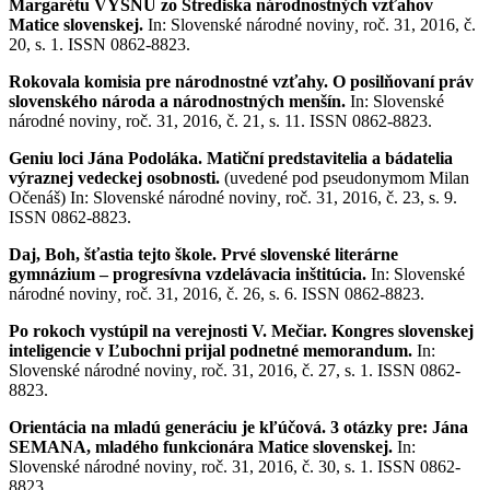
Margarétu VYŠNÚ zo Strediska národnostných vzťahov
Matice slovenskej.
In: Slovenské národné noviny
,
roč. 31, 2016, č.
20, s. 1. ISSN 0862-8823.
Rokovala komisia pre národnostné vzťahy. O posilňovaní práv
slovenského národa a národnostných menšín.
In: Slovenské
národné noviny
,
roč. 31, 2016, č. 21, s. 11. ISSN 0862-8823.
Geniu loci Jána Podoláka. Matiční predstavitelia a bádatelia
výraznej vedeckej osobnosti.
(uvedené pod pseudonymom Milan
Očenáš) In: Slovenské národné noviny
,
roč. 31, 2016, č. 23, s. 9.
ISSN 0862-8823.
Daj, Boh, šťastia tejto škole. Prvé slovenské literárne
gymnázium – progresívna vzdelávacia inštitúcia.
In: Slovenské
národné noviny
,
roč. 31, 2016, č. 26, s. 6. ISSN 0862-8823.
Po rokoch vystúpil na verejnosti V. Mečiar. Kongres slovenskej
inteligencie v Ľubochni prijal podnetné memorandum.
In:
Slovenské národné noviny
,
roč. 31, 2016, č. 27, s. 1. ISSN 0862-
8823.
Orientácia na mladú generáciu je kľúčová. 3 otázky pre: Jána
SEMANA, mladého funkcionára Matice slovenskej.
In:
Slovenské národné noviny
,
roč. 31, 2016, č. 30, s. 1. ISSN 0862-
8823.