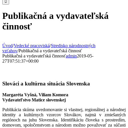
Publikačná a vydavateľská
činnosť
Úvod
/
Vedecké pracoviská
/
Stredisko národnostných
vzťahov
/
Publikačná a vydavateľská činnosť
Publikačná a vydavateľská činnosť
admin
2019-05-
27T07:51:37+00:00
Slováci a kultúrna situácia Slovenska
Margaréta Vyšná, Viliam Komora
Vydavateľstvo Matice slovenskej
Publikácia skúma uvedomovanie si vlastnej, regionálnej a národnej
identity a kultúrnych vzorcov Slovákov, najmä v zmiešaných
regiónoch na juhu Slovenska. Identifikáciu človeka s prostredím,
domovom, spoločenstvom a národom možno považovať za súčasti