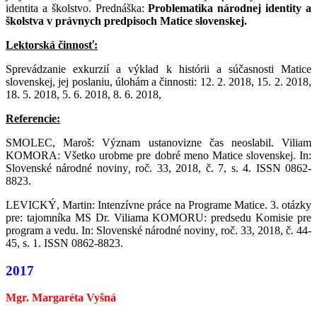
identita a školstvo. Prednáška:
Problematika národnej identity a
školstva v právnych predpisoch Matice slovenskej.
Lektorská činnosť:
Sprevádzanie exkurzií a výklad k histórii a súčasnosti Matice
slovenskej, jej poslaniu, úlohám a činnosti: 12. 2. 2018, 15. 2. 2018,
18. 5. 2018, 5. 6. 2018, 8. 6. 2018,
Referencie:
SMOLEC, Maroš: Význam ustanovizne čas neoslabil. Viliam
KOMORA: Všetko urobme pre dobré meno Matice slovenskej. In:
Slovenské národné noviny
,
roč. 33, 2018, č. 7, s. 4. ISSN 0862-
8823.
LEVICKÝ, Martin: Intenzívne práce na Programe Matice. 3. otázky
pre: tajomníka MS Dr. Viliama KOMORU: predsedu Komisie pre
program a vedu. In: Slovenské národné noviny
,
roč. 33, 2018, č. 44-
45, s. 1. ISSN 0862-8823.
2017
Mgr. Margaréta Vyšná