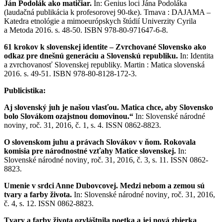
Ján Podolák ako matičiar.
In: Genius loci Jána Podoláka
(laudačná publikácia k profesorovej 90-tke). Trnava : DAJAMA –
Katedra etnológie a mimoeurópskych štúdií Univerzity Cyrila
a Metoda 2016. s. 48-50. ISBN 978-80-971647-6-8.
61 krokov k slovenskej identite – Zvrchované Slovensko ako
odkaz pre dnešnú generáciu a Slovenskú republiku.
In: Identita
a zvrchovanosť Slovenskej republiky. Martin : Matica slovenská
2016. s. 49-51. ISBN 978-80-8128-172-3.
Publicistika:
Aj slovenský juh je našou vlasťou. Matica chce, aby Slovensko
bolo Slovákom ozajstnou domovinou.“
In: Slovenské národné
noviny
,
roč. 31, 2016, č. 1, s. 4. ISSN 0862-8823.
O slovenskom juhu a právach Slovákov v ňom. Rokovala
komisia pre národnostné vzťahy Matice slovenskej.
In:
Slovenské národné noviny
,
roč. 31, 2016, č. 3, s. 11. ISSN 0862-
8823.
Umenie v srdci Anne Dubovcovej. Medzi nebom a zemou sú
tvary a farby života.
In: Slovenské národné noviny
,
roč. 31, 2016,
č. 4, s. 12. ISSN 0862-8823.
Tvary a farby života ozvláštnila poetka a jej nová zbierka