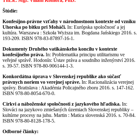
ThLic. Mgr. Viliam Komora, PhD.
Štúdie:
Konfesijno-právne vzťahy v národnostnom kontexte od vzniku
Uhorska po bitku pri Moháči.
In: Európska spoločnosť a jej
kultúra. Warszawa : Szkoła Wyższa im. Bogdana Jańskiego 2016. s.
193-209. ISBN 978-83-87897-16-1.
Dokumenty Druhého vatikánskeho koncilu v kontexte
konfesijného práva.
In: Problematika principu utilitarismu ve
veřejné správě. Hodonín: Ústav práva a soudního inženýrství 2016.
s. 39-57. ISBN 978-80-906144-1-3.
Konkordátna úprava v Slovenskej republike ako súčasť
právnych noriem vo verejnej správe.
In: Racionalizácia verejnej
správy. Bratislava : Akadémia Policajného zboru 2016. s. 147-162.
ISBN 978-80-8054-670-0.
Cirkvi a náboženské spoločnosti z jazykového hľadiska.
In:
Slováci na jazykovo zmiešaných územiach Slovenskej republiky –
kultúrne procesy na juhu. Martin : Matica slovenská 2016. s. 70-84.
ISBN 978-80-8128-178-5.
Odborné články: