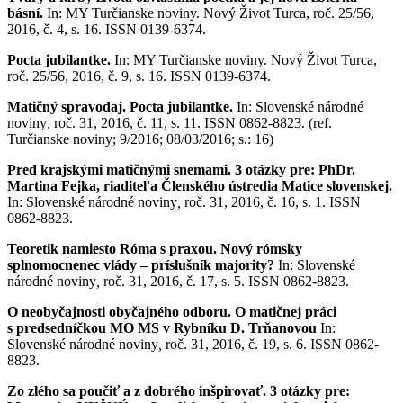
básní.
In: MY Turčianske noviny. Nový Život Turca, roč. 25/56,
2016, č. 4, s. 16. ISSN 0139-6374.
Pocta jubilantke.
In: MY Turčianske noviny. Nový Život Turca,
roč. 25/56, 2016, č. 9, s. 16. ISSN 0139-6374.
Matičný spravodaj. Pocta jubilantke.
In: Slovenské národné
noviny
,
roč. 31, 2016, č. 11, s. 11. ISSN 0862-8823. (ref.
Turčianske noviny; 9/2016; 08/03/2016; s.: 16)
Pred krajskými matičnými snemami. 3 otázky pre: PhDr.
Martina Fejka, riaditeľa Členského ústredia Matice slovenskej.
In: Slovenské národné noviny
,
roč. 31, 2016, č. 16, s. 1. ISSN
0862-8823.
Teoretik namiesto Róma s praxou. Nový rómsky
splnomocnenec vlády – príslušník majority?
In: Slovenské
národné noviny
,
roč. 31, 2016, č. 17, s. 5. ISSN 0862-8823.
O neobyčajnosti obyčajného odboru. O matičnej práci
s predsedníčkou MO MS v Rybníku D. Trňanovou
In:
Slovenské národné noviny
,
roč. 31, 2016, č. 19, s. 6. ISSN 0862-
8823.
Zo zlého sa poučiť a z dobrého inšpirovať. 3 otázky pre: