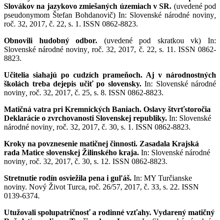
Slovákov na jazykovo zmiešaných územiach v SR.
(uvedené pod
pseudonymom Štefan Bohdanovič) In: Slovenské národné noviny
,
roč. 32, 2017, č. 22, s. 1. ISSN 0862-8823.
Obnovili hudobný odbor.
(uvedené pod skratkou vk) In:
Slovenské národné noviny
,
roč. 32, 2017, č. 22, s. 11. ISSN 0862-
8823.
Učitelia siahajú po cudzích prameňoch. Aj v národnostných
školách treba dejepis učiť po slovensky.
In: Slovenské národné
noviny
,
roč. 32, 2017, č. 25, s. 8. ISSN 0862-8823.
Matičná vatra pri Kremnických Baniach. Oslavy štvrťstoročia
Deklarácie o zvrchovanosti Slovenskej republiky.
In: Slovenské
národné noviny
,
roč. 32, 2017, č. 30, s. 1. ISSN 0862-8823.
Kroky na povznesenie matičnej činnosti. Zasadala Krajská
rada Matice slovenskej Žilinského kraja.
In: Slovenské národné
noviny
,
roč. 32, 2017, č. 30, s. 12. ISSN 0862-8823.
Stretnutie rodín osviežila pena i guľáš.
In: MY Turčianske
noviny. Nový Život Turca, roč. 26/57, 2017, č. 33, s. 22. ISSN
0139-6374.
Utužovali spolupatričnosť a rodinné vzťahy. Vydarený matičný