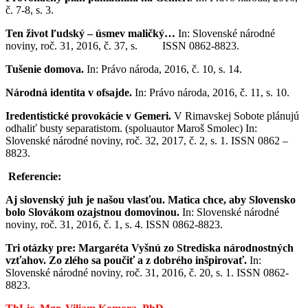
č. 7-8, s. 3.
Ten život ľudský – úsmev maličký…
In: Slovenské národné
noviny, roč. 31, 2016, č. 37, s. ISSN 0862-8823.
Tušenie domova.
In: Právo národa, 2016, č. 10, s. 14.
Národná identita v ofsajde.
In: Právo národa, 2016, č. 11, s. 10.
Iredentistické provokácie v Gemeri.
V Rimavskej Sobote plánujú
odhaliť busty separatistom. (spoluautor Maroš Smolec) In:
Slovenské národné noviny, roč. 32, 2017, č. 2, s. 1. ISSN 0862 –
8823.
Referencie:
Aj slovenský juh je našou vlasťou. Matica chce, aby Slovensko
bolo Slovákom ozajstnou domovinou.
In: Slovenské národné
noviny, roč. 31, 2016, č. 1, s. 4. ISSN 0862-8823.
Tri otázky pre: Margaréta Vyšnú zo Strediska národnostných
vzťahov. Zo zlého sa poučiť a z dobrého inšpirovať.
In:
Slovenské národné noviny, roč. 31, 2016, č. 20, s. 1. ISSN 0862-
8823.