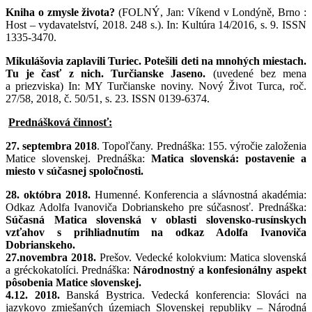
Kniha o zmysle života?
(FOLNÝ, Jan: Víkend v Londýně, Brno :
Host – vydavatelství, 2018. 248 s.). In: Kultúra 14/2016, s. 9. ISSN
1335-3470.
Mikulášovia zaplavili Turiec. Potešili deti na mnohých miestach.
Tu je časť z nich. Turčianske Jaseno.
(uvedené bez mena
a priezviska) In: MY Turčianske noviny. Nový Život Turca, roč.
27/58, 2018, č. 50/51, s. 23. ISSN 0139-6374.
Prednášková činnosť:
27. septembra 2018
. Topoľčany. Prednáška: 155. výročie založenia
Matice slovenskej. Prednáška:
Matica slovenská: postavenie a
miesto v súčasnej spoločnosti.
28. októbra 2018.
Humenné. Konferencia a slávnostná akadémia:
Odkaz Adolfa Ivanoviča Dobrianskeho pre súčasnosť. Prednáška:
Súčasná Matica slovenská v oblasti slovensko-rusínskych
vzťahov s prihliadnutím na odkaz Adolfa Ivanoviča
Dobrianskeho.
27.novembra 2018.
Prešov. Vedecké kolokvium: Matica slovenská
a gréckokatolíci. Prednáška:
Národnostný a konfesionálny aspekt
pôsobenia Matice slovenskej.
4.12. 2018.
Banská Bystrica. Vedecká konferencia: Slováci na
jazykovo zmiešaných územiach Slovenskej republiky – Národná