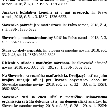
národa, 2018, č. 6, s.12. ISSN: 1336-6823.
Jazyková legislatíva konečne aj v náš prospech.
In: Právo
národa, 2018, č. 5, s. 3. ISSN: 1336-6823.
Slovensko pokračuje v maďarizácii.
In: Právo národa, 2018, č. 4,
s. 3. ISSN: 1336-6823.
Slovensko, mnohonárodnostný štát?
In: Právo národa, 2018, č. 3,
s. 3. ISSN: 1336-6823.
Štúra do školy nepustili.
In: Slovenské národné noviny, 2018, roč.
33, č. 43, str. 11. ISSN: 0862-8823.
Riešenie v súlade s matičným návrhom.
In: Slovenské národné
noviny, 2018, roč. 33, č. 38 – 39., str. 1. ISSN: 0862-8823.
Na Slovensku sa rozmáha maďarizácia. Dvojjazyčnosť na juhu
krajiny funguje už aj pre štyroch obyvateľov obce.
In:
Slovenské národné noviny, 2018, roč. 33, č. 32 – 33, s. 1. ISSN:
0862-8823.
Slovenské deti sa chcú učiť v materčine. Mimovládna
organizácia si trúfa dokonca už aj na demografické analýzy.
In:
Slovenské národné noviny, 2018, roč. 33, č. 28 – 29, s. 1. ISSN: