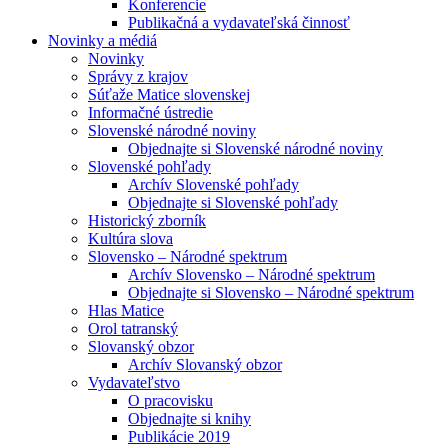
Konferencie
Publikačná a vydavateľská činnosť
Novinky a médiá
Novinky
Správy z krajov
Súťaže Matice slovenskej
Informačné ústredie
Slovenské národné noviny
Objednajte si Slovenské národné noviny
Slovenské pohľady
Archív Slovenské pohľady
Objednajte si Slovenské pohľady
Historický zborník
Kultúra slova
Slovensko – Národné spektrum
Archív Slovensko – Národné spektrum
Objednajte si Slovensko – Národné spektrum
Hlas Matice
Orol tatranský
Slovanský obzor
Archív Slovanský obzor
Vydavateľstvo
O pracovisku
Objednajte si knihy
Publikácie 2019