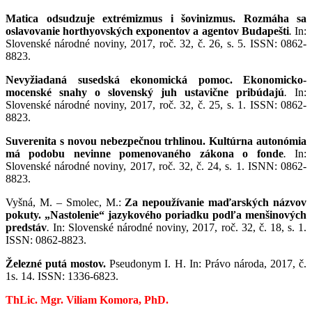
Matica odsudzuje extrémizmus i šovinizmus. Rozmáha sa
oslavovanie horthyovských exponentov a agentov Budapešti
.
In:
Slovenské národné noviny, 2017, roč. 32, č. 26, s. 5. ISSN: 0862-
8823.
Nevyžiadaná susedská ekonomická pomoc. Ekonomicko-
mocenské snahy o slovenský juh ustavične pribúdajú
.
In:
Slovenské národné noviny, 2017, roč. 32, č. 25, s. 1. ISSN: 0862-
8823.
Suverenita s novou nebezpečnou trhlinou. Kultúrna autonómia
má podobu nevinne pomenovaného zákona o fonde
.
In:
Slovenské národné noviny, 2017, roč. 32, č. 24, s. 1. ISNN: 0862-
8823.
Vyšná, M. – Smolec, M.:
Za nepoužívanie maďarských názvov
pokuty. „Nastolenie“ jazykového poriadku podľa menšinových
predstáv
.
In: Slovenské národné noviny, 2017, roč. 32, č. 18, s. 1.
ISSN: 0862-8823.
Železné putá mostov.
Pseudonym I. H. In: Právo národa, 2017, č.
1s. 14. ISSN: 1336-6823.
ThLic. Mgr. Viliam Komora, PhD.