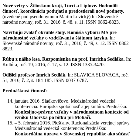
Nové vetry v Žilinskom kraji, Turci a Liptove. Hodnotili
činnosť, koordináciu podujatí a predostierali nové podnety.
(uvedené pod pseudonymom Martin Levický) In: Slovenské
národné noviny
,
roč. 31, 2016, č. 48, s. 11. ISSN 0862-8823.
Navrhujú zvolať okrúhle stoly. Komisia výboru MS pre
národnostné vzťahy o vzdelávaní a štátnom jazyku.
In:
Slovenské národné noviny
,
roč. 31, 2016, č. 49, s. 12. ISSN 0862-
8823.
Rúbu z nášho lesa. Rozpomienka na prof. Imricha Sedláka.
In:
Kultúra
,
roč. 19, 2016, č. 17, s. 12. ISSN 1335-3470.
Odišiel profesor Imrich Sedlák.
In: SLAVICA SLOVACA
,
roč.
51, 2016, č. 2, s. 184-185. ISSN 0037-6787.
Prednášková činnosť:
januára 2016. Sládkovičovo. Medzinárodná vedecká
konferencia: Európska spoločnosť a jej kultúra. Prednáška:
Konfesijno-právne vzťahy v národnostnom kontexte od
vzniku Uhorska po bitku pri Moháči.
– 5. februára 2016. Piešťany. Racionalizácia verejnej správy.
Medzinárodná vedecká konferencia: Prednáška:
Konkordátna úprava v Slovenskej republike ako súčasť