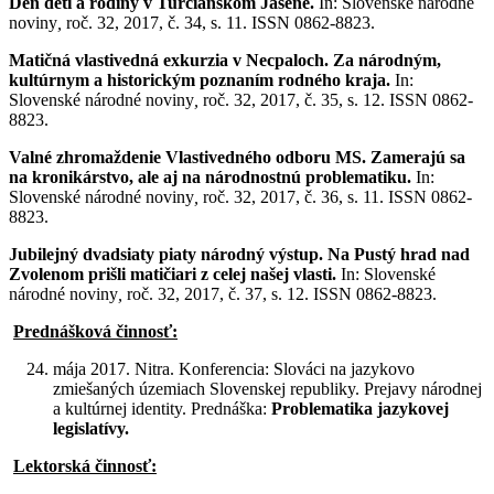
Deň detí a rodiny v Turčianskom Jasene.
In: Slovenské národné
noviny
,
roč. 32, 2017, č. 34, s. 11. ISSN 0862-8823.
Matičná vlastivedná exkurzia v Necpaloch. Za národným,
kultúrnym a historickým poznaním rodného kraja.
In:
Slovenské národné noviny
,
roč. 32, 2017, č. 35, s. 12. ISSN 0862-
8823.
Valné zhromaždenie Vlastivedného odboru MS. Zamerajú sa
na kronikárstvo, ale aj na národnostnú problematiku.
In:
Slovenské národné noviny
,
roč. 32, 2017, č. 36, s. 11. ISSN 0862-
8823.
Jubilejný dvadsiaty piaty národný výstup. Na Pustý hrad nad
Zvolenom prišli matičiari z celej našej vlasti.
In: Slovenské
národné noviny
,
roč. 32, 2017, č. 37, s. 12. ISSN 0862-8823.
Prednášková činnosť:
mája 2017. Nitra. Konferencia: Slováci na jazykovo
zmiešaných územiach Slovenskej republiky. Prejavy národnej
a kultúrnej identity. Prednáška:
Problematika jazykovej
legislatívy.
Lektorská činnosť: