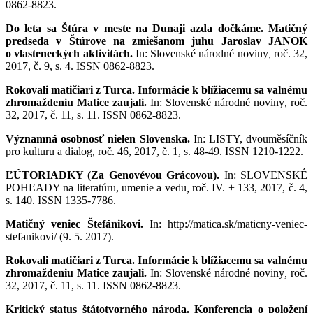
0862-8823.
Do leta sa Štúra v meste na Dunaji azda dočkáme. Matičný
predseda v Štúrove na zmiešanom juhu Jaroslav JANOK
o vlasteneckých aktivitách.
In: Slovenské národné noviny
,
roč. 32,
2017, č. 9, s. 4. ISSN 0862-8823.
Rokovali matičiari z Turca. Informácie k blížiacemu sa valnému
zhromaždeniu Matice zaujali.
In: Slovenské národné noviny
,
roč.
32, 2017, č. 11, s. 11. ISSN 0862-8823.
Významná osobnosť nielen Slovenska.
In: LISTY, dvouměsíčník
pro kulturu a dialog
,
roč. 46, 2017, č. 1, s. 48-49. ISSN 1210-1222.
ĽÚTORIADKY (Za Genovévou Grácovou).
In: SLOVENSKÉ
POHĽADY na literatúru, umenie a vedu
,
roč. IV. + 133, 2017, č. 4,
s. 140. ISSN 1335-7786.
Matičný veniec Štefánikovi.
In: http://matica.sk/maticny-veniec-
stefanikovi/ (9. 5. 2017).
Rokovali matičiari z Turca. Informácie k blížiacemu sa valnému
zhromaždeniu Matice zaujali.
In: Slovenské národné noviny
,
roč.
32, 2017, č. 11, s. 11. ISSN 0862-8823.
Kritický status štátotvorného národa. Konferencia o položení