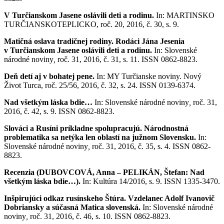
V Turčianskom Jasene oslávili deti a rodinu.
In: MARTINSKO
TURČIANSKOTEPLICKO, roč. 20, 2016, č. 30, s. 9.
Matičná oslava tradičnej rodiny. Rodáci Jána Jesenia
v Turčianskom Jasene oslávili deti a rodinu.
In: Slovenské
národné noviny
,
roč. 31, 2016, č. 31, s. 11. ISSN 0862-8823.
Deň detí aj v bohatej pene.
In: MY Turčianske noviny. Nový
Život Turca, roč. 25/56, 2016, č. 32, s. 24. ISSN 0139-6374.
Nad všetkým láska bdie…
In: Slovenské národné noviny
,
roč. 31,
2016, č. 42, s. 9. ISSN 0862-8823.
Slováci a Rusíni príkladne spolupracujú. Národnostná
problematika sa netýka len oblastí na južnom Slovensku.
In:
Slovenské národné noviny
,
roč. 31, 2016, č. 35, s. 4. ISSN 0862-
8823.
Recenzia (
DUBOVCOVÁ, Anna – PELIKÁN, Štefan: Nad
všetkým láska bdie…).
In: Kultúra 14/2016, s. 9. ISSN 1335-3470.
Inšpirujúci odkaz rusínskeho Štúra. Vzdelanec Adolf Ivanovič
Dobriansky a súčasná Matica slovenská.
In: Slovenské národné
noviny
,
roč. 31, 2016, č. 46, s. 10. ISSN 0862-8823.