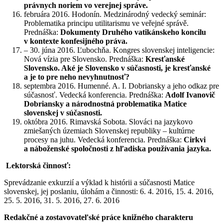
právnych noriem vo verejnej správe.
februára 2016. Hodonín. Medzinárodný vedecký seminár:
Problematika principu utilitarismu ve veřejné správě.
Prednáška:
Dokumenty Druhého vatikánskeho koncilu
v kontexte konfesijného práva.
– 30. júna 2016. Ľubochňa. Kongres slovenskej inteligencie:
Nová vízia pre Slovensko. Prednáška:
Kresťanské
Slovensko. Aké je Slovensko v súčasnosti, je kresťanské
a je to pre neho nevyhnutnosť?
septembra 2016. Humenné. A. I. Dobriansky a jeho odkaz pre
súčasnosť. Vedecká konferencia. Prednáška:
Adolf Ivanovič
Dobriansky a národnostná problematika Matice
slovenskej v súčasnosti.
októbra 2016. Rimavská Sobota. Slováci na jazykovo
zmiešaných územiach Slovenskej republiky – kultúrne
procesy na juhu. Vedecká konferencia. Prednáška:
Cirkvi
a náboženské spoločnosti z hľadiska používania jazyka.
Lektorská činnosť:
Sprevádzanie exkurzií a výklad k histórii a súčasnosti Matice
slovenskej, jej poslaniu, úlohám a činnosti: 6. 4. 2016, 15. 4. 2016,
25. 5. 2016, 31. 5. 2016, 27. 6. 2016
Redakčné a zostavovateľské práce knižného charakteru