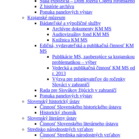
Stála expozícia – Dom Jozefa Cígera Hronského
Z histórie archívu
Ponuka panelových výstav
Krajanské múzeum
Bádateľské a výpožičné služby
Archívne dokumenty KM MS
Audiovizuálny fond KM MS
Knižnica KM MS
Edičná, vydavateľská a publikačná činnosť KM
MS
Publikácie MS, zaoberajúce sa krajanskou
problematikou – výber
Vedecká a publikačná činnosť KM MS od
r. 2013
Výzva pre prispievateľov do ročenky
Slováci v zahraničí
Rada pre Slovákov žijúcich v zahraničí
Ponuka panelových výstav
Slovenský historický ústav
Činnosť Slovenského historického ústavu
Historický zborník
Slovenský literárny ústav
Činnosť Slovenského literárneho ústavu
Stredisko národnostných vzťahov
Činnosť Strediska národostných vzťahov