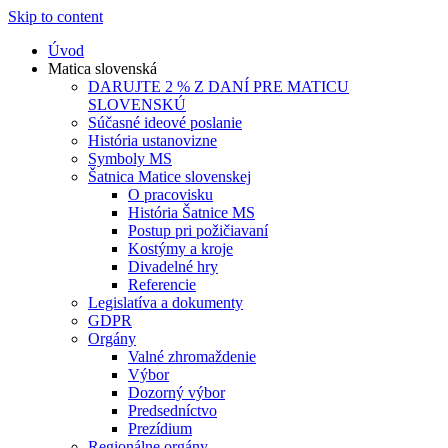
Skip to content
Úvod
Matica slovenská
DARUJTE 2 % Z DANÍ PRE MATICU
SLOVENSKÚ
Súčasné ideové poslanie
História ustanovizne
Symboly MS
Šatnica Matice slovenskej
O pracovisku
História Šatnice MS
Postup pri požičiavaní
Kostýmy a kroje
Divadelné hry
Referencie
Legislatíva a dokumenty
GDPR
Orgány
Valné zhromaždenie
Výbor
Dozorný výbor
Predsedníctvo
Prezídium
Regionálne orgány