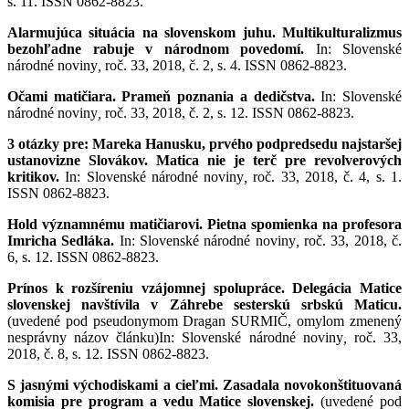
s. 11. ISSN 0862-8823.
Alarmujúca situácia na slovenskom juhu. Multikulturalizmus
bezohľadne rabuje v národnom povedomí.
In: Slovenské
národné noviny
,
roč. 33, 2018, č. 2, s. 4. ISSN 0862-8823.
Očami matičiara. Prameň poznania a dedičstva.
In: Slovenské
národné noviny
,
roč. 33, 2018, č. 2, s. 12. ISSN 0862-8823.
3 otázky pre: Mareka Hanusku, prvého podpredsedu najstaršej
ustanovizne Slovákov. Matica nie je terč pre revolverových
kritikov.
In: Slovenské národné noviny
,
roč. 33, 2018, č. 4, s. 1.
ISSN 0862-8823.
Hold významnému matičiarovi. Pietna spomienka na profesora
Imricha Sedláka.
In: Slovenské národné noviny
,
roč. 33, 2018, č.
6, s. 12. ISSN 0862-8823.
Prínos k rozšíreniu vzájomnej spolupráce. Delegácia Matice
slovenskej navštívila v Záhrebe sesterskú srbskú Maticu.
(uvedené pod pseudonymom Dragan SURMIČ, omylom zmenený
nesprávny názov článku)In: Slovenské národné noviny
,
roč. 33,
2018, č. 8, s. 12. ISSN 0862-8823.
S jasnými východiskami a cieľmi. Zasadala novokonštituovaná
komisia pre program a vedu Matice slovenskej.
(uvedené pod