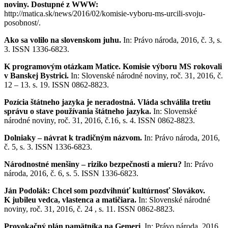
noviny. Dostupné z WWW:
http://matica.sk/news/2016/02/komisie-vyboru-ms-urcili-svoju-
posobnost/.
Ako sa volilo na slovenskom juhu.
In: Právo národa, 2016, č. 3, s.
3. ISSN 1336-6823.
K programovým otázkam Matice. Komisie výboru MS rokovali
v Banskej Bystrici.
In: Slovenské národné noviny, roč. 31, 2016, č.
12 – 13. s. 19. ISSN 0862-8823.
Pozícia štátneho jazyka je neradostná.
Vláda schválila tretiu
správu o stave používania štátneho jazyka.
In: Slovenské
národné noviny, roč. 31, 2016, č.16, s. 4. ISSN 0862-8823.
Dolniaky – návrat k tradičným názvom.
In: Právo národa, 2016,
č. 5, s. 3. ISSN 1336-6823.
Národnostné menšiny – riziko bezpečnosti a mieru?
In: Právo
národa, 2016, č. 6, s. 5. ISSN 1336-6823.
Ján Podolák: Chcel som pozdvihnúť kultúrnosť Slovákov.
K jubileu vedca, vlastenca a matičiara.
In: Slovenské národné
noviny, roč. 31, 2016, č. 24 , s. 11. ISSN 0862-8823.
Provokačný plán pamätníka na Gemeri
. In: Právo národa, 2016,