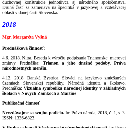
duchovnej konštrukcie jednotlivca aj národného spoločenstva.
Druhá časť sa zameriava na špecifiká v jazykovej a vzdelávacej
oblasti v danej časti Slovenska.
2018
Mgr. Margaréta Vyšná
Prednášková činnosť:
4.6. 2018. Nitra. Beseda k výročiu podpísania Trianonskej mierovej
zmluvy. Prednáška:
Trianon a jeho dnešné podoby. Práva
národnostných menšín.
4.12. 2018. Banská Bystrica. Slováci na jazykovo zmiešaných
územiach Slovenskej republiky. Národná identita a školstvo.
Prednáška:
Vizuálna symbolika národnej identity v základných
školách v Nových Zámkoch a Martine
Publikačná činnosť
Nevzdávajme sa svojho podielu.
In: Právo národa, 2018, č. 1, s. 3.
ISSN: 1336-6823.
V Prahe sa konali Všeslovanské národopisné slávnosti.
In: Právo