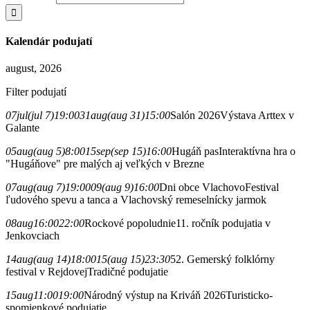
Kalendár podujatí
august, 2026
Filter podujatí
07
jul
(jul 7)
19:00
31
aug
(aug 31)
15:00
Salón 2026
Výstava Arttex v
Galante
05
aug
(aug 5)
8:00
15
sep
(sep 15)
16:00
Hugáň pas
Interaktívna hra o
"Hugáňove" pre malých aj veľkých v Brezne
07
aug
(aug 7)
19:00
09
(aug 9)
16:00
Dni obce Vlachovo
Festival
ľudového spevu a tanca a Vlachovský remeselnícky jarmok
08
aug
16:00
22:00
Rockové popoludnie
11. ročník podujatia v
Jenkovciach
14
aug
(aug 14)
18:00
15
(aug 15)
23:30
52. Gemerský folklórny
festival v Rejdovej
Tradičné podujatie
15
aug
11:00
19:00
Národný výstup na Kriváň 2026
Turisticko-
spomienkové podujatie