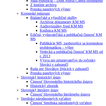
Stála expozícia – Dom Jozefa Cígera Hronského
Z histórie archívu
Ponuka panelových výstav
Krajanské múzeum
Bádateľské a výpožičné služby
Archívne dokumenty KM MS
Audiovizuálny fond KM MS
Knižnica KM MS
Edičná, vydavateľská a publikačná činnosť KM
MS
Publikácie MS, zaoberajúce sa krajanskou
problematikou – výber
Vedecká a publikačná činnosť KM MS od
r. 2013
Výzva pre prispievateľov do ročenky
Slováci v zahraničí
Rada pre Slovákov žijúcich v zahraničí
Ponuka panelových výstav
Slovenský historický ústav
Činnosť Slovenského historického ústavu
Historický zborník
Slovenský literárny ústav
Činnosť Slovenského literárneho ústavu
Stredisko národnostných vzťahov
Činnosť Strediska národostných vzťahov