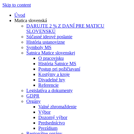
Skip to content
Úvod
Matica slovenská
DARUJTE 2 % Z DANÍ PRE MATICU
SLOVENSKÚ
Súčasné ideové poslanie
História ustanovizne
Symboly MS
Šatnica Matice slovenskej
O pracovisku
História Šatnice MS
Postup pri požičiavaní
Kostýmy a kroje
Divadelné hry
Referencie
Legislatíva a dokumenty
GDPR
Orgány
Valné zhromaždenie
Výbor
Dozorný výbor
Predsedníctvo
Prezídium
Regionálne orgány