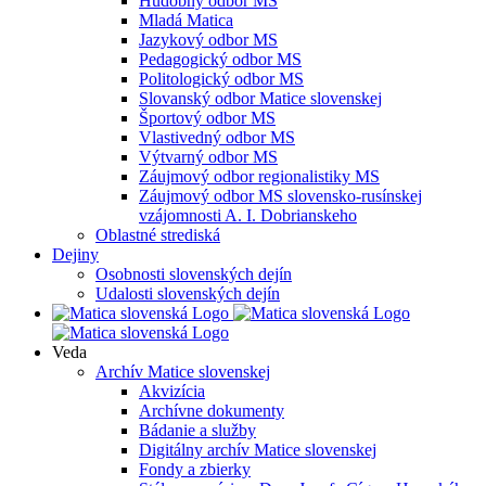
Hudobný odbor MS
Mladá Matica
Jazykový odbor MS
Pedagogický odbor MS
Politologický odbor MS
Slovanský odbor Matice slovenskej
Športový odbor MS
Vlastivedný odbor MS
Výtvarný odbor MS
Záujmový odbor regionalistiky MS
Záujmový odbor MS slovensko-rusínskej
vzájomnosti A. I. Dobrianskeho
Oblastné strediská
Dejiny
Osobnosti slovenských dejín
Udalosti slovenských dejín
Veda
Archív Matice slovenskej
Akvizícia
Archívne dokumenty
Bádanie a služby
Digitálny archív Matice slovenskej
Fondy a zbierky