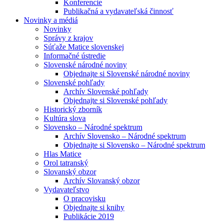
Konferencie
Publikačná a vydavateľská činnosť
Novinky a médiá
Novinky
Správy z krajov
Súťaže Matice slovenskej
Informačné ústredie
Slovenské národné noviny
Objednajte si Slovenské národné noviny
Slovenské pohľady
Archív Slovenské pohľady
Objednajte si Slovenské pohľady
Historický zborník
Kultúra slova
Slovensko – Národné spektrum
Archív Slovensko – Národné spektrum
Objednajte si Slovensko – Národné spektrum
Hlas Matice
Orol tatranský
Slovanský obzor
Archív Slovanský obzor
Vydavateľstvo
O pracovisku
Objednajte si knihy
Publikácie 2019