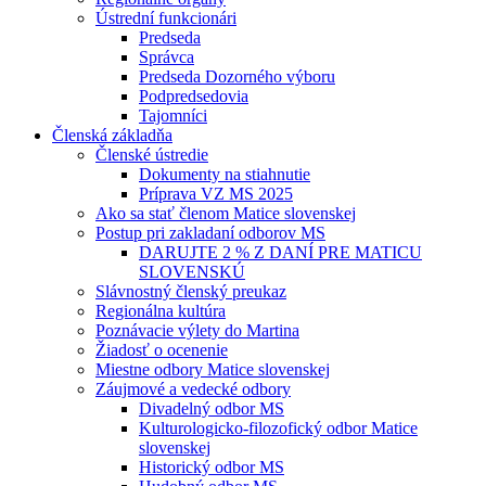
Ústrední funkcionári
Predseda
Správca
Predseda Dozorného výboru
Podpredsedovia
Tajomníci
Členská základňa
Členské ústredie
Dokumenty na stiahnutie
Príprava VZ MS 2025
Ako sa stať členom Matice slovenskej
Postup pri zakladaní odborov MS
DARUJTE 2 % Z DANÍ PRE MATICU
SLOVENSKÚ
Slávnostný členský preukaz
Regionálna kultúra
Poznávacie výlety do Martina
Žiadosť o ocenenie
Miestne odbory Matice slovenskej
Záujmové a vedecké odbory
Divadelný odbor MS
Kulturologicko-filozofický odbor Matice
slovenskej
Historický odbor MS