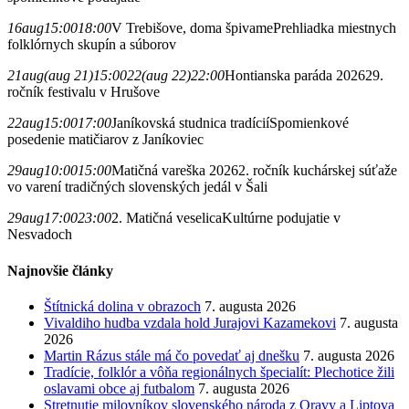
16
aug
15:00
18:00
V Trebišove, doma špivame
Prehliadka miestnych
folklórnych skupín a súborov
21
aug
(aug 21)
15:00
22
(aug 22)
22:00
Hontianska paráda 2026
29.
ročník festivalu v Hrušove
22
aug
15:00
17:00
Janíkovská studnica tradícií
Spomienkové
posedenie matičiarov z Janíkoviec
29
aug
10:00
15:00
Matičná vareška 2026
2. ročník kuchárskej súťaže
vo varení tradičných slovenských jedál v Šali
29
aug
17:00
23:00
2. Matičná veselica
Kultúrne podujatie v
Nesvadoch
Najnovšie články
Štítnická dolina v obrazoch
7. augusta 2026
Vivaldiho hudba vzdala hold Jurajovi Kazamekovi
7. augusta
2026
Martin Rázus stále má čo povedať aj dnešku
7. augusta 2026
Tradície, folklór a vôňa regionálnych špecialít: Plechotice žili
oslavami obce aj futbalom
7. augusta 2026
Stretnutie milovníkov slovenského národa z Oravy a Liptova