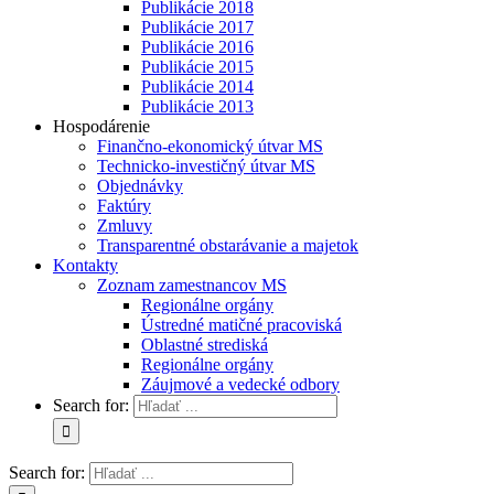
Publikácie 2018
Publikácie 2017
Publikácie 2016
Publikácie 2015
Publikácie 2014
Publikácie 2013
Hospodárenie
Finančno-ekonomický útvar MS
Technicko-investičný útvar MS
Objednávky
Faktúry
Zmluvy
Transparentné obstarávanie a majetok
Kontakty
Zoznam zamestnancov MS
Regionálne orgány
Ústredné matičné pracoviská
Oblastné strediská
Regionálne orgány
Záujmové a vedecké odbory
Search for:
Search for: