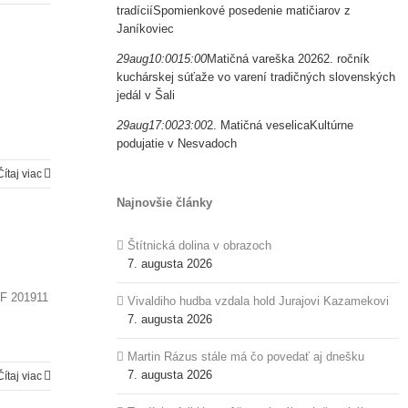
tradícií
Spomienkové posedenie matičiarov z
Janíkoviec
29
aug
10:00
15:00
Matičná vareška 2026
2. ročník
kuchárskej súťaže vo varení tradičných slovenských
jedál v Šali
29
aug
17:00
23:00
2. Matičná veselica
Kultúrne
podujatie v Nesvadoch
Čítaj viac
Najnovšie články
Štítnická dolina v obrazoch
7. augusta 2026
DF 201911
Vivaldiho hudba vzdala hold Jurajovi Kazamekovi
7. augusta 2026
Martin Rázus stále má čo povedať aj dnešku
7. augusta 2026
Čítaj viac