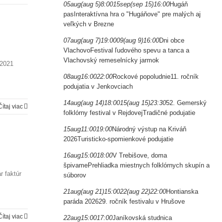
05
aug
(aug 5)
8:00
15
sep
(sep 15)
16:00
Hugáň
pas
Interaktívna hra o "Hugáňove" pre malých aj
veľkých v Brezne
07
aug
(aug 7)
19:00
09
(aug 9)
16:00
Dni obce
Vlachovo
Festival ľudového spevu a tanca a
Vlachovský remeselnícky jarmok
/2021
08
aug
16:00
22:00
Rockové popoludnie
11. ročník
podujatia v Jenkovciach
14
aug
(aug 14)
18:00
15
(aug 15)
23:30
52. Gemerský
Čítaj viac
folklórny festival v Rejdovej
Tradičné podujatie
15
aug
11:00
19:00
Národný výstup na Kriváň
2026
Turisticko-spomienkové podujatie
16
aug
15:00
18:00
V Trebišove, doma
špivame
Prehliadka miestnych folklórnych skupín a
r faktúr
súborov
21
aug
(aug 21)
15:00
22
(aug 22)
22:00
Hontianska
paráda 2026
29. ročník festivalu v Hrušove
Čítaj viac
22
aug
15:00
17:00
Janíkovská studnica