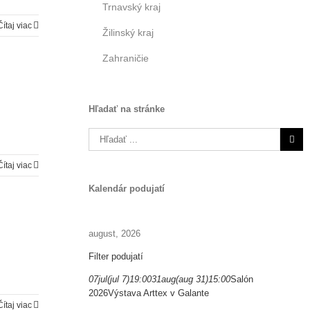
Trnavský kraj
Čítaj viac
Žilinský kraj
Zahraničie
Hľadať na stránke
Search
for:
Čítaj viac
Kalendár podujatí
august, 2026
Filter podujatí
07
jul
(jul 7)
19:00
31
aug
(aug 31)
15:00
Salón
2026
Výstava Arttex v Galante
Čítaj viac