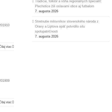
Tradície, folklór a vôňa regionálnych špecialít:
Plechotice žili oslavami obce aj futbalom
7. augusta 2026
Stretnutie milovníkov slovenského národa z
 201910
Oravy a Liptova opäť potvrdilo silu
spolupatričnosti
7. augusta 2026
Čítaj viac
 201909
Čítaj viac