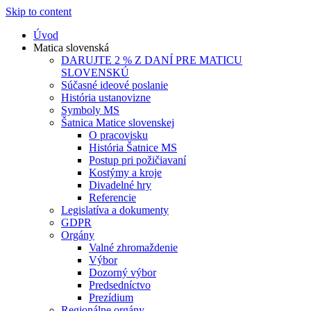
Skip to content
Úvod
Matica slovenská
DARUJTE 2 % Z DANÍ PRE MATICU
SLOVENSKÚ
Súčasné ideové poslanie
História ustanovizne
Symboly MS
Šatnica Matice slovenskej
O pracovisku
História Šatnice MS
Postup pri požičiavaní
Kostýmy a kroje
Divadelné hry
Referencie
Legislatíva a dokumenty
GDPR
Orgány
Valné zhromaždenie
Výbor
Dozorný výbor
Predsedníctvo
Prezídium
Regionálne orgány