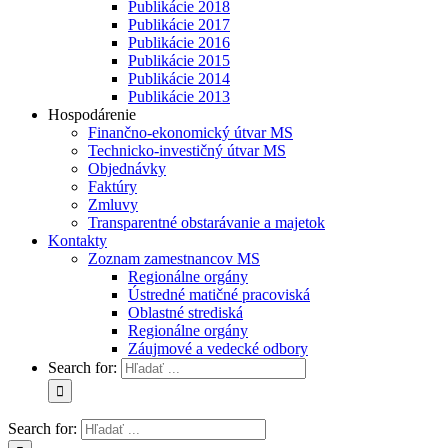
Publikácie 2018
Publikácie 2017
Publikácie 2016
Publikácie 2015
Publikácie 2014
Publikácie 2013
Hospodárenie
Finančno-ekonomický útvar MS
Technicko-investičný útvar MS
Objednávky
Faktúry
Zmluvy
Transparentné obstarávanie a majetok
Kontakty
Zoznam zamestnancov MS
Regionálne orgány
Ústredné matičné pracoviská
Oblastné strediská
Regionálne orgány
Záujmové a vedecké odbory
Search for:
Search for: