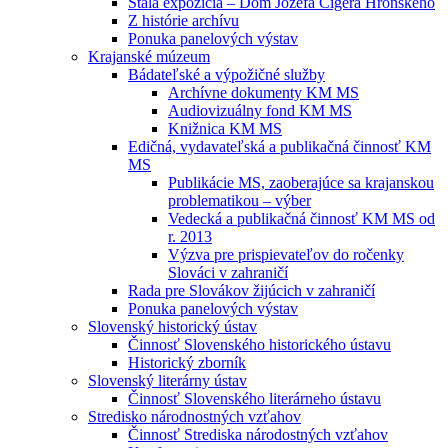
Stála expozícia – Dom Jozefa Cígera Hronského
Z histórie archívu
Ponuka panelových výstav
Krajanské múzeum
Bádateľské a výpožičné služby
Archívne dokumenty KM MS
Audiovizuálny fond KM MS
Knižnica KM MS
Edičná, vydavateľská a publikačná činnosť KM
MS
Publikácie MS, zaoberajúce sa krajanskou
problematikou – výber
Vedecká a publikačná činnosť KM MS od
r. 2013
Výzva pre prispievateľov do ročenky
Slováci v zahraničí
Rada pre Slovákov žijúcich v zahraničí
Ponuka panelových výstav
Slovenský historický ústav
Činnosť Slovenského historického ústavu
Historický zborník
Slovenský literárny ústav
Činnosť Slovenského literárneho ústavu
Stredisko národnostných vzťahov
Činnosť Strediska národostných vzťahov