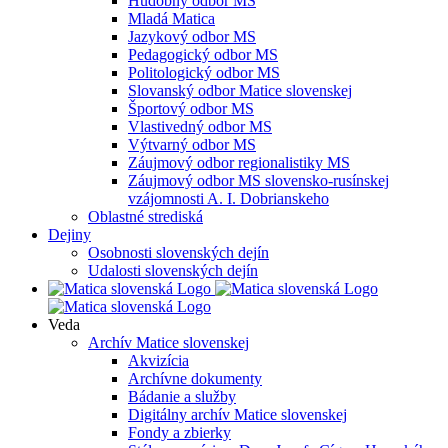
Hudobný odbor MS
Mladá Matica
Jazykový odbor MS
Pedagogický odbor MS
Politologický odbor MS
Slovanský odbor Matice slovenskej
Športový odbor MS
Vlastivedný odbor MS
Výtvarný odbor MS
Záujmový odbor regionalistiky MS
Záujmový odbor MS slovensko-rusínskej
vzájomnosti A. I. Dobrianskeho
Oblastné strediská
Dejiny
Osobnosti slovenských dejín
Udalosti slovenských dejín
Veda
Archív Matice slovenskej
Akvizícia
Archívne dokumenty
Bádanie a služby
Digitálny archív Matice slovenskej
Fondy a zbierky