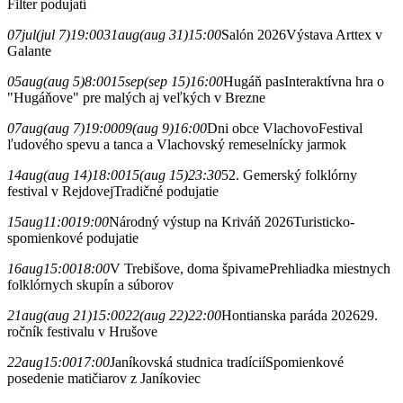
Filter podujatí
07
jul
(jul 7)
19:00
31
aug
(aug 31)
15:00
Salón 2026
Výstava Arttex v
Galante
05
aug
(aug 5)
8:00
15
sep
(sep 15)
16:00
Hugáň pas
Interaktívna hra o
"Hugáňove" pre malých aj veľkých v Brezne
07
aug
(aug 7)
19:00
09
(aug 9)
16:00
Dni obce Vlachovo
Festival
ľudového spevu a tanca a Vlachovský remeselnícky jarmok
14
aug
(aug 14)
18:00
15
(aug 15)
23:30
52. Gemerský folklórny
festival v Rejdovej
Tradičné podujatie
15
aug
11:00
19:00
Národný výstup na Kriváň 2026
Turisticko-
spomienkové podujatie
16
aug
15:00
18:00
V Trebišove, doma špivame
Prehliadka miestnych
folklórnych skupín a súborov
21
aug
(aug 21)
15:00
22
(aug 22)
22:00
Hontianska paráda 2026
29.
ročník festivalu v Hrušove
22
aug
15:00
17:00
Janíkovská studnica tradícií
Spomienkové
posedenie matičiarov z Janíkoviec