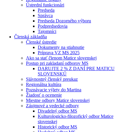
Ústrední funkcionári
Predseda
Správca
Predseda Dozorného výboru
Podpredsedovia
Tajomníci
Členská základňa
Členské ústredie
Dokumenty na stiahnutie
Príprava VZ MS 2025
Ako sa stať členom Matice slovenskej
Postup pri zakladaní odborov MS
DARUJTE 2 % Z DANÍ PRE MATICU
SLOVENSKÚ
Slávnostný členský preukaz
Regionálna kultúra
Poznávacie výlety do Martina
Žiadosť o ocenenie
Miestne odbory Matice slovenskej
Záujmové a vedecké odbory
Divadelný odbor MS
Kulturologicko-filozofický odbor Matice
slovenskej
Historický odbor MS