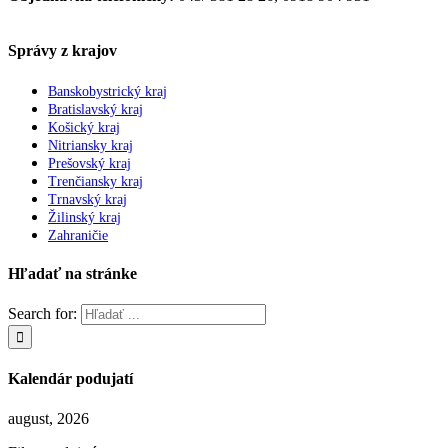
Správy z krajov
Banskobystrický kraj
Bratislavský kraj
Košický kraj
Nitriansky kraj
Prešovský kraj
Trenčiansky kraj
Trnavský kraj
Žilinský kraj
Zahraničie
Hľadať na stránke
Search for:
Kalendár podujatí
august, 2026