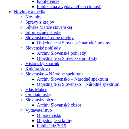
Konferencie
Publikačná a vydavateľská činnosť
Novinky a médiá
Novinky
Správy z krajov
Súťaže Matice slovenskej
Informačné ústredie
Slovenské národné noviny
Objednajte si Slovenské národné noviny
Slovenské pohľady
Archív Slovenské pohľady
Objednajte si Slovenské pohľady
Historický zborník
Kultúra slova
Slovensko – Národné spektrum
Archív Slovensko – Národné spektrum
Objednajte si Slovensko – Národné spektrum
Hlas Matice
Orol tatranský
Slovanský obzor
Archív Slovanský obzor
Vydavateľstvo
O pracovisku
Objednajte si knihy
Publikácie 2019