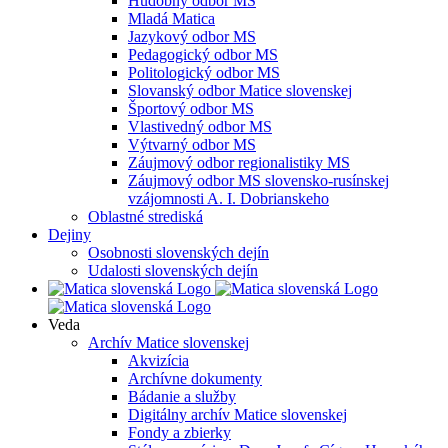
Hudobný odbor MS
Mladá Matica
Jazykový odbor MS
Pedagogický odbor MS
Politologický odbor MS
Slovanský odbor Matice slovenskej
Športový odbor MS
Vlastivedný odbor MS
Výtvarný odbor MS
Záujmový odbor regionalistiky MS
Záujmový odbor MS slovensko-rusínskej
vzájomnosti A. I. Dobrianskeho
Oblastné strediská
Dejiny
Osobnosti slovenských dejín
Udalosti slovenských dejín
Veda
Archív Matice slovenskej
Akvizícia
Archívne dokumenty
Bádanie a služby
Digitálny archív Matice slovenskej
Fondy a zbierky