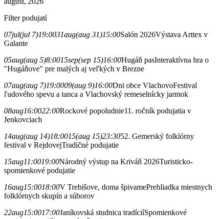
august, 2026
Filter podujatí
07
jul
(jul 7)
19:00
31
aug
(aug 31)
15:00
Salón 2026
Výstava Arttex v
Galante
05
aug
(aug 5)
8:00
15
sep
(sep 15)
16:00
Hugáň pas
Interaktívna hra o
"Hugáňove" pre malých aj veľkých v Brezne
07
aug
(aug 7)
19:00
09
(aug 9)
16:00
Dni obce Vlachovo
Festival
ľudového spevu a tanca a Vlachovský remeselnícky jarmok
08
aug
16:00
22:00
Rockové popoludnie
11. ročník podujatia v
Jenkovciach
14
aug
(aug 14)
18:00
15
(aug 15)
23:30
52. Gemerský folklórny
festival v Rejdovej
Tradičné podujatie
15
aug
11:00
19:00
Národný výstup na Kriváň 2026
Turisticko-
spomienkové podujatie
16
aug
15:00
18:00
V Trebišove, doma špivame
Prehliadka miestnych
folklórnych skupín a súborov
22
aug
15:00
17:00
Janíkovská studnica tradícií
Spomienkové