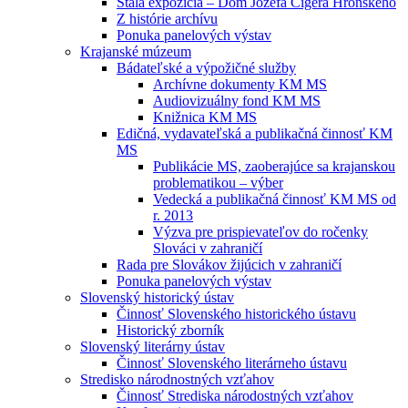
Stála expozícia – Dom Jozefa Cígera Hronského
Z histórie archívu
Ponuka panelových výstav
Krajanské múzeum
Bádateľské a výpožičné služby
Archívne dokumenty KM MS
Audiovizuálny fond KM MS
Knižnica KM MS
Edičná, vydavateľská a publikačná činnosť KM
MS
Publikácie MS, zaoberajúce sa krajanskou
problematikou – výber
Vedecká a publikačná činnosť KM MS od
r. 2013
Výzva pre prispievateľov do ročenky
Slováci v zahraničí
Rada pre Slovákov žijúcich v zahraničí
Ponuka panelových výstav
Slovenský historický ústav
Činnosť Slovenského historického ústavu
Historický zborník
Slovenský literárny ústav
Činnosť Slovenského literárneho ústavu
Stredisko národnostných vzťahov
Činnosť Strediska národostných vzťahov