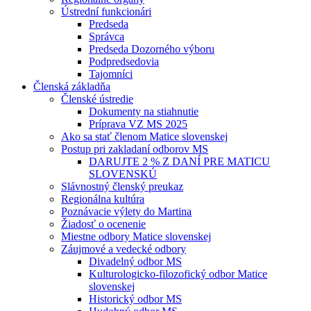
Ústrední funkcionári
Predseda
Správca
Predseda Dozorného výboru
Podpredsedovia
Tajomníci
Členská základňa
Členské ústredie
Dokumenty na stiahnutie
Príprava VZ MS 2025
Ako sa stať členom Matice slovenskej
Postup pri zakladaní odborov MS
DARUJTE 2 % Z DANÍ PRE MATICU
SLOVENSKÚ
Slávnostný členský preukaz
Regionálna kultúra
Poznávacie výlety do Martina
Žiadosť o ocenenie
Miestne odbory Matice slovenskej
Záujmové a vedecké odbory
Divadelný odbor MS
Kulturologicko-filozofický odbor Matice
slovenskej
Historický odbor MS