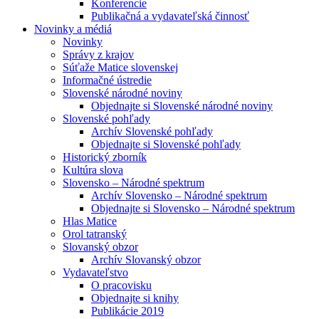
Konferencie
Publikačná a vydavateľská činnosť
Novinky a médiá
Novinky
Správy z krajov
Súťaže Matice slovenskej
Informačné ústredie
Slovenské národné noviny
Objednajte si Slovenské národné noviny
Slovenské pohľady
Archív Slovenské pohľady
Objednajte si Slovenské pohľady
Historický zborník
Kultúra slova
Slovensko – Národné spektrum
Archív Slovensko – Národné spektrum
Objednajte si Slovensko – Národné spektrum
Hlas Matice
Orol tatranský
Slovanský obzor
Archív Slovanský obzor
Vydavateľstvo
O pracovisku
Objednajte si knihy
Publikácie 2019