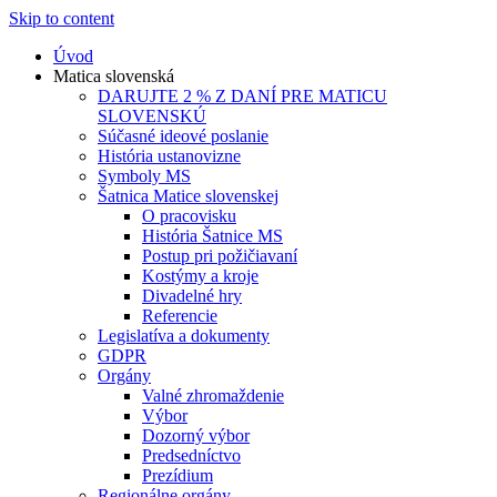
Skip to content
Úvod
Matica slovenská
DARUJTE 2 % Z DANÍ PRE MATICU
SLOVENSKÚ
Súčasné ideové poslanie
História ustanovizne
Symboly MS
Šatnica Matice slovenskej
O pracovisku
História Šatnice MS
Postup pri požičiavaní
Kostýmy a kroje
Divadelné hry
Referencie
Legislatíva a dokumenty
GDPR
Orgány
Valné zhromaždenie
Výbor
Dozorný výbor
Predsedníctvo
Prezídium
Regionálne orgány