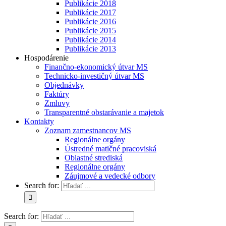
Publikácie 2018
Publikácie 2017
Publikácie 2016
Publikácie 2015
Publikácie 2014
Publikácie 2013
Hospodárenie
Finančno-ekonomický útvar MS
Technicko-investičný útvar MS
Objednávky
Faktúry
Zmluvy
Transparentné obstarávanie a majetok
Kontakty
Zoznam zamestnancov MS
Regionálne orgány
Ústredné matičné pracoviská
Oblastné strediská
Regionálne orgány
Záujmové a vedecké odbory
Search for:
Search for: