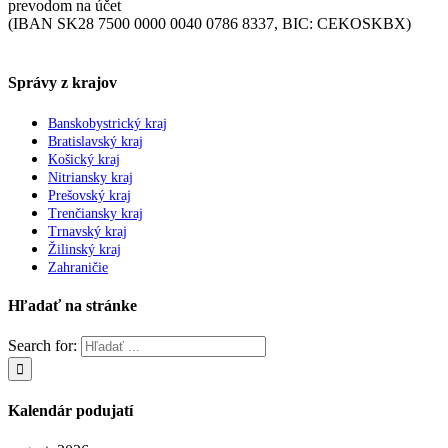
prevodom na účet
(IBAN SK28 7500 0000 0040 0786 8337, BIC: CEKOSKBX)
Správy z krajov
Banskobystrický kraj
Bratislavský kraj
Košický kraj
Nitriansky kraj
Prešovský kraj
Trenčiansky kraj
Trnavský kraj
Žilinský kraj
Zahraničie
Hľadať na stránke
Search for:
Kalendár podujatí