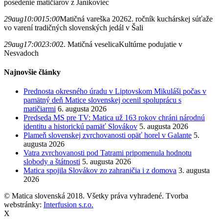
posedenie matičiarov z Janíkoviec
29
aug
10:00
15:00
Matičná vareška 2026
2. ročník kuchárskej súťaže
vo varení tradičných slovenských jedál v Šali
29
aug
17:00
23:00
2. Matičná veselica
Kultúrne podujatie v
Nesvadoch
Najnovšie články
Prednosta okresného úradu v Liptovskom Mikuláši počas v
pamätný deň Matice slovenskej ocenil spoluprácu s
matičiarmi
6. augusta 2026
Predseda MS pre TV: Matica už 163 rokov chráni národnú
identitu a historickú pamäť Slovákov
5. augusta 2026
Plameň slovenskej zvrchovanosti opäť horel v Galante
5.
augusta 2026
Vatra zvrchovanosti pod Tatrami pripomenula hodnotu
slobody a štátnosti
5. augusta 2026
Matica spojila Slovákov zo zahraničia i z domova
3. augusta
2026
© Matica slovenská 2018. Všetky práva vyhradené. Tvorba
webstránky:
Interfusion s.r.o.
X