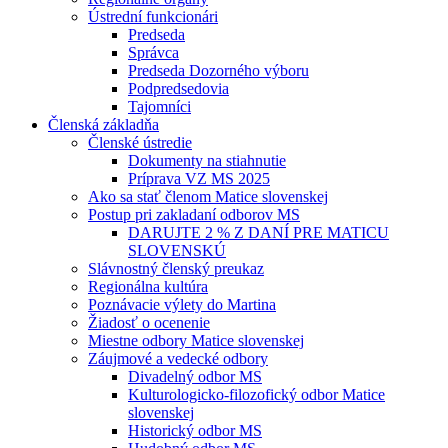
Ústrední funkcionári
Predseda
Správca
Predseda Dozorného výboru
Podpredsedovia
Tajomníci
Členská základňa
Členské ústredie
Dokumenty na stiahnutie
Príprava VZ MS 2025
Ako sa stať členom Matice slovenskej
Postup pri zakladaní odborov MS
DARUJTE 2 % Z DANÍ PRE MATICU
SLOVENSKÚ
Slávnostný členský preukaz
Regionálna kultúra
Poznávacie výlety do Martina
Žiadosť o ocenenie
Miestne odbory Matice slovenskej
Záujmové a vedecké odbory
Divadelný odbor MS
Kulturologicko-filozofický odbor Matice
slovenskej
Historický odbor MS