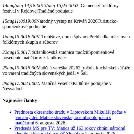
14
aug
(aug 14)
18:00
15
(aug 15)
23:30
52. Gemerský folklórny
festival v Rejdovej
Tradičné podujatie
15
aug
11:00
19:00
Národný výstup na Kriváň 2026
Turisticko-
spomienkové podujatie
16
aug
15:00
18:00
V Trebišove, doma špivame
Prehliadka miestnych
folklórnych skupín a súborov
22
aug
15:00
17:00
Janíkovská studnica tradícií
Spomienkové
posedenie matičiarov z Janíkoviec
29
aug
10:00
15:00
Matičná vareška 2026
2. ročník kuchárskej súťaže
vo varení tradičných slovenských jedál v Šali
29
aug
17:00
23:00
2. Matičná veselica
Kultúrne podujatie v
Nesvadoch
Najnovšie články
Prednosta okresného úradu v Liptovskom Mikuláši počas v
pamätný deň Matice slovenskej ocenil spoluprácu s
matičiarmi
6. augusta 2026
Predseda MS pre TV: Matica už 163 rokov chráni národnú
identitu a historickú pamäť Slovákov
5. augusta 2026