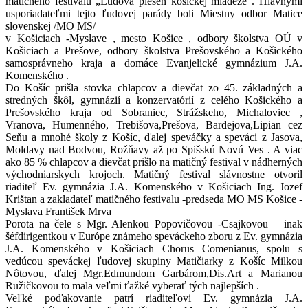
matičného festivalu „Ľudová pieseň košickej mládeže“. Hlavnými
usporiadateľmi tejto ľudovej parády boli Miestny odbor Matice
slovenskej /MO MS/
v Košiciach -Myslave , mesto Košice , odbory školstva OÚ v
Košiciach a Prešove, odbory školstva Prešovského a Košického
samosprávneho kraja a domáce Evanjelické gymnázium J.A.
Komenského .
Do Košíc prišla stovka chlapcov a dievčat zo 45. základných a
stredných škôl, gymnázií a konzervatórií z celého Košického a
Prešovského kraja od Sobraniec, Strážskeho, Michaloviec ,
Vranova, Humenného, Trebišova,Prešova, Bardejova,Lipian cez
Seňu a mnohé školy z Košíc, ďalej speváčky a speváci z Jasova,
Moldavy nad Bodvou, Rožňavy až po Spišskú Novú Ves . A viac
ako 85 % chlapcov a dievčat prišlo na matičný festival v nádherných
východniarskych krojoch. Matičný festival slávnostne otvoril
riaditeľ Ev. gymnázia J.A. Komenského v Košiciach Ing. Jozef
Krištan a zakladateľ matičného festivalu -predseda MO MS Košice -
Myslava František Mrva
Porota na čele s Mgr. Alenkou Popovičovou -Csajkovou – inak
šéfdirigentkou v Európe známeho speváckeho zboru z Ev. gymnázia
J.A. Komenského v Košiciach Chorus Comenianus, spolu s
vedúcou speváckej ľudovej skupiny Matičiarky z Košíc Milkou
Nôtovou, ďalej Mgr.Edmundom Garbárom,Dis.Art a Marianou
Ružičkovou to mala veľmi ťažké vyberať tých najlepších .
Veľké poďakovanie patrí riaditeľovi Ev. gymnázia J.A.