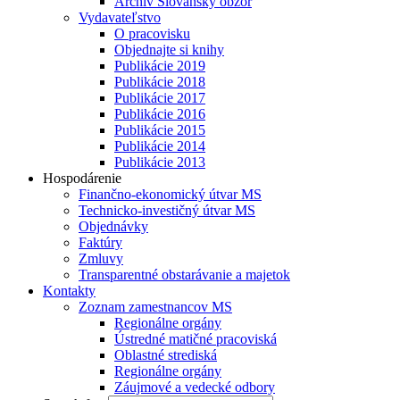
Archív Slovanský obzor
Vydavateľstvo
O pracovisku
Objednajte si knihy
Publikácie 2019
Publikácie 2018
Publikácie 2017
Publikácie 2016
Publikácie 2015
Publikácie 2014
Publikácie 2013
Hospodárenie
Finančno-ekonomický útvar MS
Technicko-investičný útvar MS
Objednávky
Faktúry
Zmluvy
Transparentné obstarávanie a majetok
Kontakty
Zoznam zamestnancov MS
Regionálne orgány
Ústredné matičné pracoviská
Oblastné strediská
Regionálne orgány
Záujmové a vedecké odbory