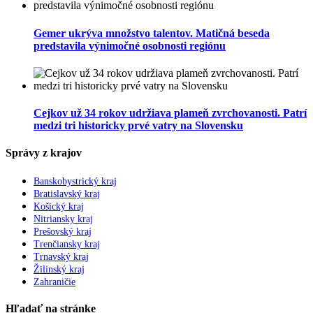
Gemer ukrýva množstvo talentov. Matičná beseda
predstavila výnimočné osobnosti regiónu
Cejkov už 34 rokov udržiava plameň zvrchovanosti. Patrí
medzi tri historicky prvé vatry na Slovensku
Správy z krajov
Banskobystrický kraj
Bratislavský kraj
Košický kraj
Nitriansky kraj
Prešovský kraj
Trenčiansky kraj
Trnavský kraj
Žilinský kraj
Zahraničie
Hľadať na stránke