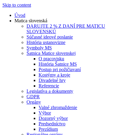
Skip to content
Úvod
Matica slovenská
DARUJTE 2 % Z DANÍ PRE MATICU
SLOVENSKÚ
Súčasné ideové poslanie
História ustanovizne
Symboly MS
Šatnica Matice slovenskej
O pracovisku
História Šatnice MS
Postup pri požičiavaní
Kostýmy a kroje
Divadelné hry
Referencie
Legislatíva a dokumenty
GDPR
Orgány
Valné zhromaždenie
Výbor
Dozorný výbor
Predsedníctvo
Prezídium
Regionálne orgány