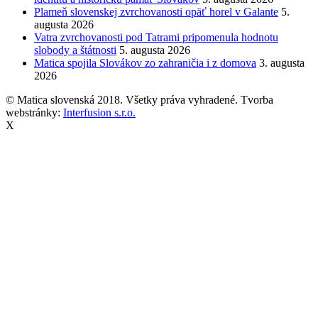
Plameň slovenskej zvrchovanosti opäť horel v Galante
5.
augusta 2026
Vatra zvrchovanosti pod Tatrami pripomenula hodnotu
slobody a štátnosti
5. augusta 2026
Matica spojila Slovákov zo zahraničia i z domova
3. augusta
2026
© Matica slovenská 2018. Všetky práva vyhradené. Tvorba
webstránky:
Interfusion s.r.o.
X