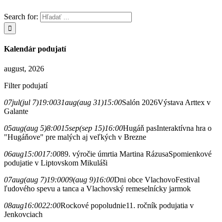
Search for:
Kalendár podujatí
august, 2026
Filter podujatí
07
jul
(jul 7)
19:00
31
aug
(aug 31)
15:00
Salón 2026
Výstava Arttex v
Galante
05
aug
(aug 5)
8:00
15
sep
(sep 15)
16:00
Hugáň pas
Interaktívna hra o
"Hugáňove" pre malých aj veľkých v Brezne
06
aug
15:00
17:00
89. výročie úmrtia Martina Rázusa
Spomienkové
podujatie v Liptovskom Mikuláši
07
aug
(aug 7)
19:00
09
(aug 9)
16:00
Dni obce Vlachovo
Festival
ľudového spevu a tanca a Vlachovský remeselnícky jarmok
08
aug
16:00
22:00
Rockové popoludnie
11. ročník podujatia v
Jenkovciach