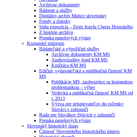
Archívne dokumenty
Bádanie a služby
Digitálny archív Matice slovenskej
Fondy a zbierky
Stála expozícia – Dom Jozefa Cígera Hronského
Z histórie archívu
Ponuka panelových výstav
Krajanské múzeum
Bádateľské a výpožičné služby
Archívne dokumenty KM MS
Audiovizuálny fond KM MS
Knižnica KM MS
Edičná, vydavateľská a publikačná činnosť KM
MS
Publikácie MS, zaoberajúce sa krajanskou
problematikou – výber
Vedecká a publikačná činnosť KM MS od
r. 2013
Výzva pre prispievateľov do ročenky
Slováci v zahraničí
Rada pre Slovákov žijúcich v zahraničí
Ponuka panelových výstav
Slovenský historický ústav
Činnosť Slovenského historického ústavu
Historický zborník