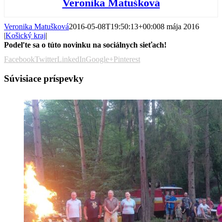
Veronika Matušková
Veronika Matušková
2016-05-08T19:50:13+00:00
8 mája 2016
|
Košický kraj
|
Podeľte sa o túto novinku na sociálnych sieťach!
Facebook
Twitter
LinkedIn
Google+
Pinterest
Súvisiace príspevky