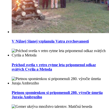
V Nižnej Slanej vzplanula Vatra zvrchovanosti
Príchod svetla v retro rytme leta pripomenul odkaz
svätých Cyrila a Metoda
Pietnou spomienkou si pripomenuli 280. výročie úmrtia
Juraja Ambroziho