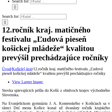
Search for:
Search for:
12.ročník kraj. matičného
festivalu „Ľudová pieseň
košickej mládeže“ kvalitou
prevýšil prechádzajúce ročníky
Úvod
/
Košický kraj
/
12.ročník kraj. matičného festivalu „Ľudová
pieseň košickej mládeže“ kvalitou prevýšil prechádzajúce ročníky
View Larger Image
Stovka spievajúcich prišla do Košíc z obidvoch krajov východného
Slovenska.
Na Evanjelickom gymnáziu J. A. Komenského v Košiciach sa v
rámci Dní mesta Košice konal už dvanásty ročník krajského