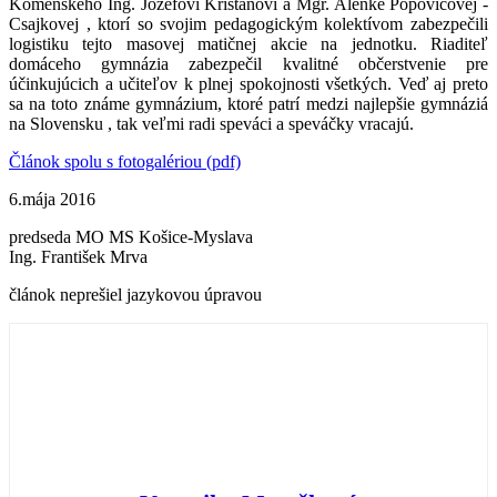
Komenského Ing. Jozefovi Krištanovi a Mgr. Alenke Popovičovej -
Csajkovej , ktorí so svojim pedagogickým kolektívom zabezpečili
logistiku tejto masovej matičnej akcie na jednotku. Riaditeľ
domáceho gymnázia zabezpečil kvalitné občerstvenie pre
účinkujúcich a učiteľov k plnej spokojnosti všetkých. Veď aj preto
sa na toto známe gymnázium, ktoré patrí medzi najlepšie gymnáziá
na Slovensku , tak veľmi radi speváci a speváčky vracajú.
Článok spolu s fotogalériou (pdf)
6.mája 2016
predseda MO MS Košice-Myslava
Ing. František Mrva
článok neprešiel jazykovou úpravou