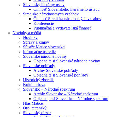
Slovenský literárny ústav
Činnosť Slovenského literárneho ústavu
Stredisko národnostných vzťahov
Činnosť Strediska národostných vzťahov
Konferencie
Publikačná a vydavateľská činnosť
Novinky a médiá
Novinky
Správy z krajov
Súťaže Matice slovenskej
Informačné ústredie
Slovenské národné noviny
Objednajte si Slovenské národné noviny
Slovenské pohľady
Archív Slovenské pohľady
Objednajte si Slovenské pohľady
Historický zborník
Kultúra slova
Slovensko – Národné spektrum
Archív Slovensko – Národné spektrum
Objednajte si Slovensko – Národné spektrum
Hlas Matice
Orol tatranský
Slovanský obzor