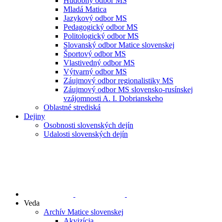
Hudobný odbor MS
Mladá Matica
Jazykový odbor MS
Pedagogický odbor MS
Politologický odbor MS
Slovanský odbor Matice slovenskej
Športový odbor MS
Vlastivedný odbor MS
Výtvarný odbor MS
Záujmový odbor regionalistiky MS
Záujmový odbor MS slovensko-rusínskej
vzájomnosti A. I. Dobrianskeho
Oblastné strediská
Dejiny
Osobnosti slovenských dejín
Udalosti slovenských dejín
Veda
Archív Matice slovenskej
Akvizícia