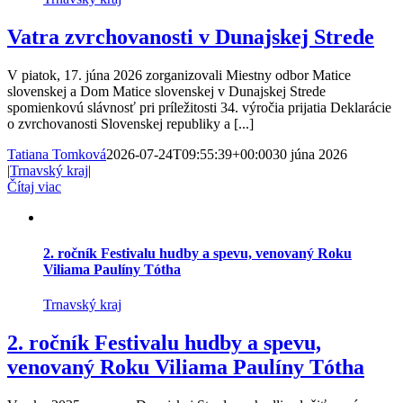
Vatra zvrchovanosti v Dunajskej Strede
V piatok, 17. júna 2026 zorganizovali Miestny odbor Matice
slovenskej a Dom Matice slovenskej v Dunajskej Strede
spomienkovú slávnosť pri príležitosti 34. výročia prijatia Deklarácie
o zvrchovanosti Slovenskej republiky a [...]
Tatiana Tomková
2026-07-24T09:55:39+00:00
30 júna 2026
|
Trnavský kraj
|
Čítaj viac
2. ročník Festivalu hudby a spevu, venovaný Roku
Viliama Paulíny Tótha
Trnavský kraj
2. ročník Festivalu hudby a spevu,
venovaný Roku Viliama Paulíny Tótha