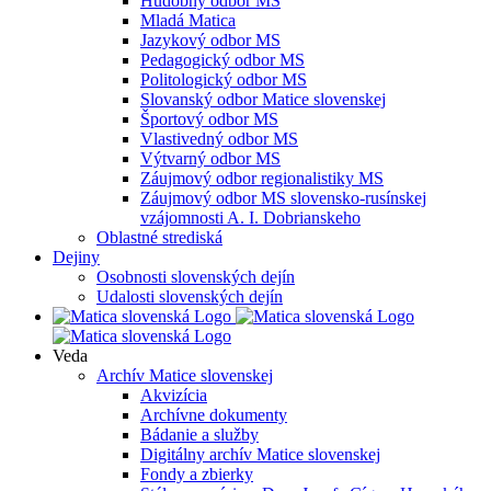
Hudobný odbor MS
Mladá Matica
Jazykový odbor MS
Pedagogický odbor MS
Politologický odbor MS
Slovanský odbor Matice slovenskej
Športový odbor MS
Vlastivedný odbor MS
Výtvarný odbor MS
Záujmový odbor regionalistiky MS
Záujmový odbor MS slovensko-rusínskej
vzájomnosti A. I. Dobrianskeho
Oblastné strediská
Dejiny
Osobnosti slovenských dejín
Udalosti slovenských dejín
Veda
Archív Matice slovenskej
Akvizícia
Archívne dokumenty
Bádanie a služby
Digitálny archív Matice slovenskej
Fondy a zbierky