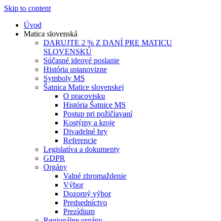
Skip to content
Úvod
Matica slovenská
DARUJTE 2 % Z DANÍ PRE MATICU
SLOVENSKÚ
Súčasné ideové poslanie
História ustanovizne
Symboly MS
Šatnica Matice slovenskej
O pracovisku
História Šatnice MS
Postup pri požičiavaní
Kostýmy a kroje
Divadelné hry
Referencie
Legislatíva a dokumenty
GDPR
Orgány
Valné zhromaždenie
Výbor
Dozorný výbor
Predsedníctvo
Prezídium
Regionálne orgány