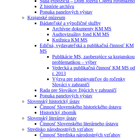
Stála expozícia – Dom Jozefa Cígera Hronského
Z histórie archívu
Ponuka panelových výstav
Krajanské múzeum
Bádateľské a výpožičné služby
Archívne dokumenty KM MS
Audiovizuálny fond KM MS
Knižnica KM MS
Edičná, vydavateľská a publikačná činnosť KM
MS
Publikácie MS, zaoberajúce sa krajanskou
problematikou – výber
Vedecká a publikačná činnosť KM MS od
r. 2013
Výzva pre prispievateľov do ročenky
Slováci v zahraničí
Rada pre Slovákov žijúcich v zahraničí
Ponuka panelových výstav
Slovenský historický ústav
Činnosť Slovenského historického ústavu
Historický zborník
Slovenský literárny ústav
Činnosť Slovenského literárneho ústavu
Stredisko národnostných vzťahov
Činnosť Strediska národostných vzťahov