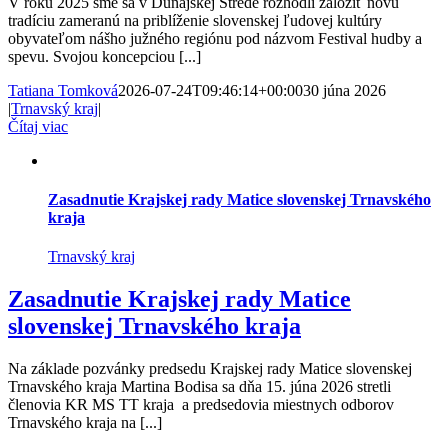
V roku 2025 sme sa v Dunajskej Strede rozhodli založiť novú
tradíciu zameranú na priblíženie slovenskej ľudovej kultúry
obyvateľom nášho južného regiónu pod názvom Festival hudby a
spevu. Svojou koncepciou [...]
Tatiana Tomková
2026-07-24T09:46:14+00:00
30 júna 2026
|
Trnavský kraj
|
Čítaj viac
Zasadnutie Krajskej rady Matice slovenskej Trnavského
kraja
Trnavský kraj
Zasadnutie Krajskej rady Matice
slovenskej Trnavského kraja
Na základe pozvánky predsedu Krajskej rady Matice slovenskej
Trnavského kraja Martina Bodisa sa dňa 15. júna 2026 stretli
členovia KR MS TT kraja a predsedovia miestnych odborov
Trnavského kraja na [...]