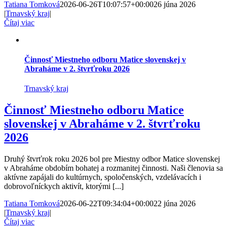
Tatiana Tomková
2026-06-26T10:07:57+00:00
26 júna 2026
|
Trnavský kraj
|
Čítaj viac
Činnosť Miestneho odboru Matice slovenskej v
Abraháme v 2. štvrťroku 2026
Trnavský kraj
Činnosť Miestneho odboru Matice
slovenskej v Abraháme v 2. štvrťroku
2026
Druhý štvrťrok roku 2026 bol pre Miestny odbor Matice slovenskej
v Abraháme obdobím bohatej a rozmanitej činnosti. Naši členovia sa
aktívne zapájali do kultúrnych, spoločenských, vzdelávacích i
dobrovoľníckych aktivít, ktorými [...]
Tatiana Tomková
2026-06-22T09:34:04+00:00
22 júna 2026
|
Trnavský kraj
|
Čítaj viac