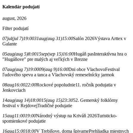
Kalendár podujatí
august, 2026
Filter podujatí
07
jul
(jul 7)
19:00
31
aug
(aug 31)
15:00
Salón 2026
Výstava Arttex v
Galante
05
aug
(aug 5)
8:00
15
sep
(sep 15)
16:00
Hugáň pas
Interaktívna hra o
"Hugáňove" pre malých aj veľkých v Brezne
07
aug
(aug 7)
19:00
09
(aug 9)
16:00
Dni obce Vlachovo
Festival
ľudového spevu a tanca a Vlachovský remeselnícky jarmok
08
aug
16:00
22:00
Rockové popoludnie
11. ročník podujatia v
Jenkovciach
14
aug
(aug 14)
18:00
15
(aug 15)
23:30
52. Gemerský folklórny
festival v Rejdovej
Tradičné podujatie
15
aug
11:00
19:00
Národný výstup na Kriváň 2026
Turisticko-
spomienkové podujatie
16
aug
15:00
18:00
V Trebišove, doma špivame
Prehliadka miestnych