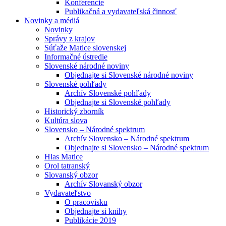
Konferencie
Publikačná a vydavateľská činnosť
Novinky a médiá
Novinky
Správy z krajov
Súťaže Matice slovenskej
Informačné ústredie
Slovenské národné noviny
Objednajte si Slovenské národné noviny
Slovenské pohľady
Archív Slovenské pohľady
Objednajte si Slovenské pohľady
Historický zborník
Kultúra slova
Slovensko – Národné spektrum
Archív Slovensko – Národné spektrum
Objednajte si Slovensko – Národné spektrum
Hlas Matice
Orol tatranský
Slovanský obzor
Archív Slovanský obzor
Vydavateľstvo
O pracovisku
Objednajte si knihy
Publikácie 2019