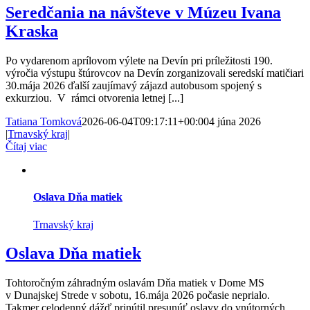
Seredčania na návšteve v Múzeu Ivana
Kraska
Po vydarenom aprílovom výlete na Devín pri príležitosti 190.
výročia výstupu štúrovcov na Devín zorganizovali seredskí matičiari
30.mája 2026 ďalší zaujímavý zájazd autobusom spojený s
exkurziou. V rámci otvorenia letnej [...]
Tatiana Tomková
2026-06-04T09:17:11+00:00
4 júna 2026
|
Trnavský kraj
|
Čítaj viac
Oslava Dňa matiek
Trnavský kraj
Oslava Dňa matiek
Tohtoročným záhradným oslavám Dňa matiek v Dome MS
v Dunajskej Strede v sobotu, 16.mája 2026 počasie neprialo.
Takmer celodenný dážď prinútil presunúť oslavy do vnútorných