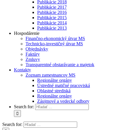
Publikácie 2018
Publikácie 2017
Publikácie 2016
Publikácie 2015
Publikácie 2014
Publikácie 2013
Hospodárenie
Finančno-ekonomický útvar MS
Technicko-investičný útvar MS
Objednávky
Faktúry
Zmluvy
Transparentné obstarávanie a majetok
Kontakty
Zoznam zamestnancov MS
Regionálne orgány
Ústredné matičné pracoviská
Oblastné strediská
Regionálne orgány
Záujmové a vedecké odbory
Search for:
Search for: