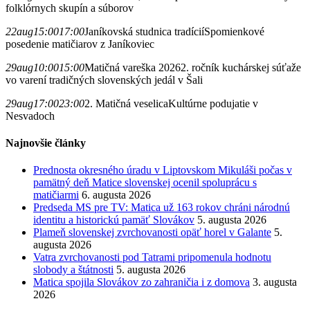
folklórnych skupín a súborov
22
aug
15:00
17:00
Janíkovská studnica tradícií
Spomienkové
posedenie matičiarov z Janíkoviec
29
aug
10:00
15:00
Matičná vareška 2026
2. ročník kuchárskej súťaže
vo varení tradičných slovenských jedál v Šali
29
aug
17:00
23:00
2. Matičná veselica
Kultúrne podujatie v
Nesvadoch
Najnovšie články
Prednosta okresného úradu v Liptovskom Mikuláši počas v
pamätný deň Matice slovenskej ocenil spoluprácu s
matičiarmi
6. augusta 2026
Predseda MS pre TV: Matica už 163 rokov chráni národnú
identitu a historickú pamäť Slovákov
5. augusta 2026
Plameň slovenskej zvrchovanosti opäť horel v Galante
5.
augusta 2026
Vatra zvrchovanosti pod Tatrami pripomenula hodnotu
slobody a štátnosti
5. augusta 2026
Matica spojila Slovákov zo zahraničia i z domova
3. augusta
2026