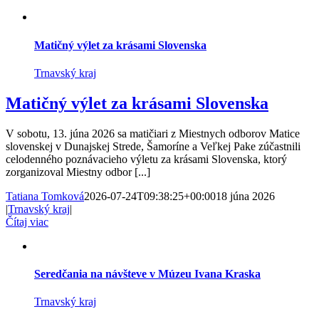
Matičný výlet za krásami Slovenska
Trnavský kraj
Matičný výlet za krásami Slovenska
V sobotu, 13. júna 2026 sa matičiari z Miestnych odborov Matice
slovenskej v Dunajskej Strede, Šamoríne a Veľkej Pake zúčastnili
celodenného poznávacieho výletu za krásami Slovenska, ktorý
zorganizoval Miestny odbor [...]
Tatiana Tomková
2026-07-24T09:38:25+00:00
18 júna 2026
|
Trnavský kraj
|
Čítaj viac
Seredčania na návšteve v Múzeu Ivana Kraska
Trnavský kraj