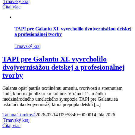
|
Trnavský kraj
|
Čítaj viac
TAPI pre Galantu XI. vyvrcholilo dvojvernisážou detskej
a profesionálnej tvorby
Trnavský kraj
TAPI pre Galantu XI. vyvrcholilo
dvojvernisážou detskej a profesionálnej
tvorby
Galanta opäť patrila textilnému umeniu, tvorivosti a stretnutiam
ľudí, ktorí majú blízko ku kultúre. V rámci 11. ročníka
medzinárodného umeleckého sympózia TAPI pre Galantu sa
uskutočnila dvojvernisáž, ktorá prepojila detskú [...]
Tatiana Tomková
2026-07-14T09:58:40+00:00
14 júla 2026
|
Trnavský kraj
|
Čítaj viac