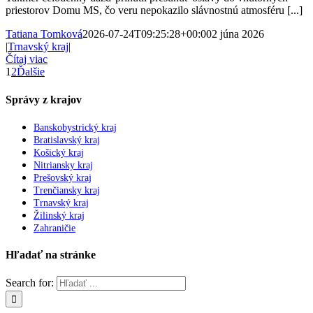
priestorov Domu MS, čo veru nepokazilo slávnostnú atmosféru [...]
Tatiana Tomková
2026-07-24T09:25:28+00:00
2 júna 2026
|
Trnavský kraj
|
Čítaj viac
1
2
Ďalšie
Správy z krajov
Banskobystrický kraj
Bratislavský kraj
Košický kraj
Nitriansky kraj
Prešovský kraj
Trenčiansky kraj
Trnavský kraj
Žilinský kraj
Zahraničie
Hľadať na stránke
Search for: