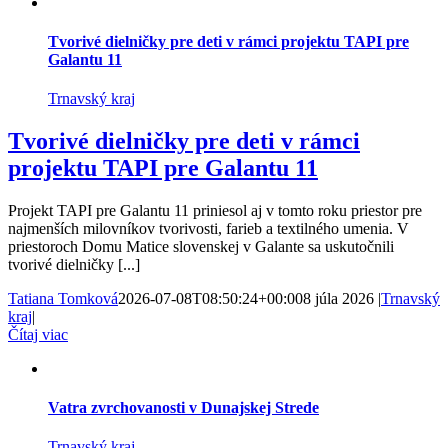
Tvorivé dielničky pre deti v rámci projektu TAPI pre
Galantu 11
Trnavský kraj
Tvorivé dielničky pre deti v rámci
projektu TAPI pre Galantu 11
Projekt TAPI pre Galantu 11 priniesol aj v tomto roku priestor pre
najmenších milovníkov tvorivosti, farieb a textilného umenia. V
priestoroch Domu Matice slovenskej v Galante sa uskutočnili
tvorivé dielničky [...]
Tatiana Tomková
2026-07-08T08:50:24+00:00
8 júla 2026
|
Trnavský
kraj
|
Čítaj viac
Vatra zvrchovanosti v Dunajskej Strede
Trnavský kraj