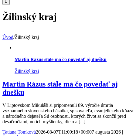
Žilinský kraj
Úvod
/
Žilinský kraj
Martin Rázus stále má čo povedať aj dnešku
Žilinský kraj
Martin Rázus stále má čo povedať aj
dnešku
V Liptovskom Mikuláši si pripomenuli 89. výročie úmrtia
významného slovenského básnika, spisovateľa, evanjelického kňaza
a národného dejateľa Sú osobnosti, ktorých život sa skončil pred
desaťročiami, no ich myšlienky, dielo a [...]
Tatiana Tomková
2026-08-07T11:00:18+00:00
7 augusta 2026
|