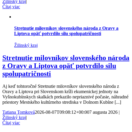
Žilinský kraj
|
Čítaj viac
Stretnutie milovníkov slovenského národa z Oravy a
Liptova opäť potvrdilo silu spolupatričnosti
Žilinský kraj
Stretnutie milovníkov slovenského národa
z Oravy a Liptova opäť potvrdilo silu
spolupatričnosti
Aj keď tohtoročné Stretnutie milovníkov slovenského národa z
Oravy a Liptova pri Slovenskom kríži ekumenickej jednoty na
Vyšnokubínskych skalkách prekazilo nepriaznivé počasie, náhradné
priestory Mestského kultúrneho strediska v Dolnom Kubíne [...]
Tatiana Tomková
2026-08-07T09:08:12+00:00
7 augusta 2026
|
Žilinský kraj
|
Čítaj viac