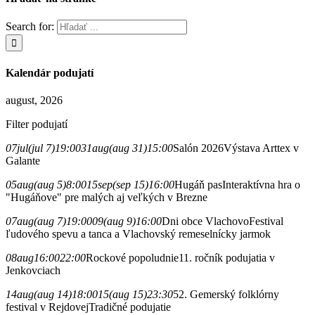
Search for:
Kalendár podujatí
august, 2026
Filter podujatí
07
jul
(jul 7)
19:00
31
aug
(aug 31)
15:00
Salón 2026
Výstava Arttex v
Galante
05
aug
(aug 5)
8:00
15
sep
(sep 15)
16:00
Hugáň pas
Interaktívna hra o
"Hugáňove" pre malých aj veľkých v Brezne
07
aug
(aug 7)
19:00
09
(aug 9)
16:00
Dni obce Vlachovo
Festival
ľudového spevu a tanca a Vlachovský remeselnícky jarmok
08
aug
16:00
22:00
Rockové popoludnie
11. ročník podujatia v
Jenkovciach
14
aug
(aug 14)
18:00
15
(aug 15)
23:30
52. Gemerský folklórny
festival v Rejdovej
Tradičné podujatie