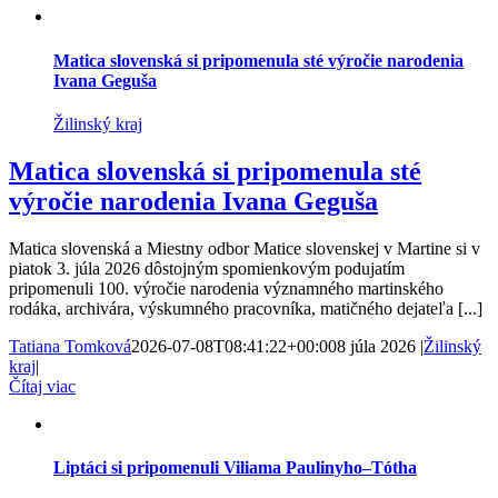
Matica slovenská si pripomenula sté výročie narodenia
Ivana Geguša
Žilinský kraj
Matica slovenská si pripomenula sté
výročie narodenia Ivana Geguša
Matica slovenská a Miestny odbor Matice slovenskej v Martine si v
piatok 3. júla 2026 dôstojným spomienkovým podujatím
pripomenuli 100. výročie narodenia významného martinského
rodáka, archivára, výskumného pracovníka, matičného dejateľa [...]
Tatiana Tomková
2026-07-08T08:41:22+00:00
8 júla 2026
|
Žilinský
kraj
|
Čítaj viac
Liptáci si pripomenuli Viliama Paulinyho–Tótha