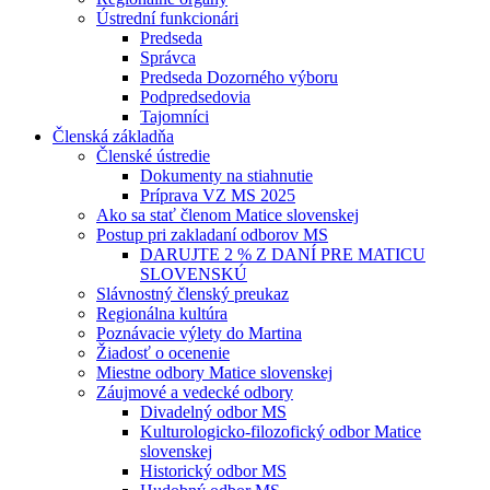
Ústrední funkcionári
Predseda
Správca
Predseda Dozorného výboru
Podpredsedovia
Tajomníci
Členská základňa
Členské ústredie
Dokumenty na stiahnutie
Príprava VZ MS 2025
Ako sa stať členom Matice slovenskej
Postup pri zakladaní odborov MS
DARUJTE 2 % Z DANÍ PRE MATICU
SLOVENSKÚ
Slávnostný členský preukaz
Regionálna kultúra
Poznávacie výlety do Martina
Žiadosť o ocenenie
Miestne odbory Matice slovenskej
Záujmové a vedecké odbory
Divadelný odbor MS
Kulturologicko-filozofický odbor Matice
slovenskej
Historický odbor MS