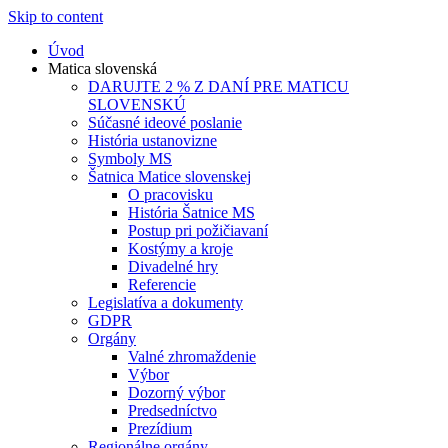
Skip to content
Úvod
Matica slovenská
DARUJTE 2 % Z DANÍ PRE MATICU
SLOVENSKÚ
Súčasné ideové poslanie
História ustanovizne
Symboly MS
Šatnica Matice slovenskej
O pracovisku
História Šatnice MS
Postup pri požičiavaní
Kostýmy a kroje
Divadelné hry
Referencie
Legislatíva a dokumenty
GDPR
Orgány
Valné zhromaždenie
Výbor
Dozorný výbor
Predsedníctvo
Prezídium
Regionálne orgány