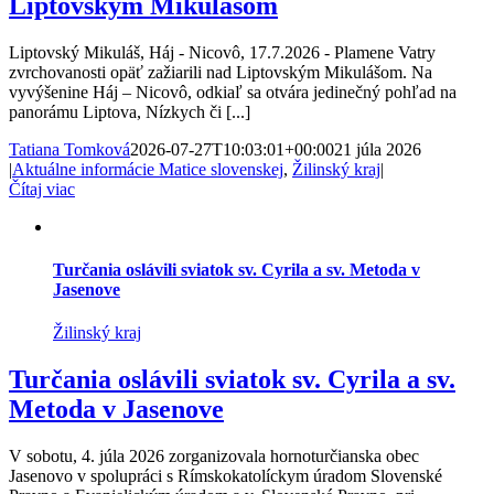
Liptovským Mikulášom
Liptovský Mikuláš, Háj - Nicovô, 17.7.2026 - Plamene Vatry
zvrchovanosti opäť zažiarili nad Liptovským Mikulášom. Na
vyvýšenine Háj – Nicovô, odkiaľ sa otvára jedinečný pohľad na
panorámu Liptova, Nízkych či [...]
Tatiana Tomková
2026-07-27T10:03:01+00:00
21 júla 2026
|
Aktuálne informácie Matice slovenskej
,
Žilinský kraj
|
Čítaj viac
Turčania oslávili sviatok sv. Cyrila a sv. Metoda v
Jasenove
Žilinský kraj
Turčania oslávili sviatok sv. Cyrila a sv.
Metoda v Jasenove
V sobotu, 4. júla 2026 zorganizovala hornoturčianska obec
Jasenovo v spolupráci s Rímskokatolíckym úradom Slovenské