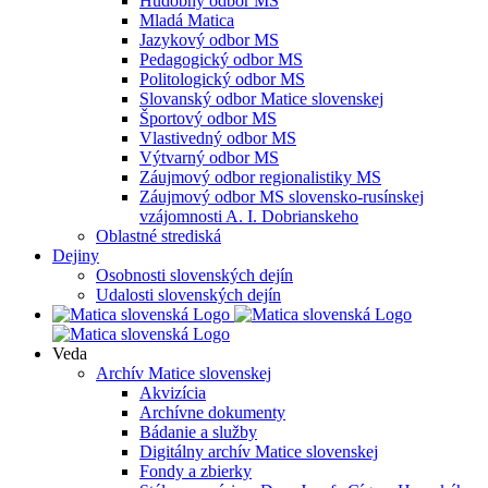
Hudobný odbor MS
Mladá Matica
Jazykový odbor MS
Pedagogický odbor MS
Politologický odbor MS
Slovanský odbor Matice slovenskej
Športový odbor MS
Vlastivedný odbor MS
Výtvarný odbor MS
Záujmový odbor regionalistiky MS
Záujmový odbor MS slovensko-rusínskej
vzájomnosti A. I. Dobrianskeho
Oblastné strediská
Dejiny
Osobnosti slovenských dejín
Udalosti slovenských dejín
Veda
Archív Matice slovenskej
Akvizícia
Archívne dokumenty
Bádanie a služby
Digitálny archív Matice slovenskej
Fondy a zbierky