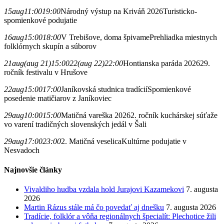
15
aug
11:00
19:00
Národný výstup na Kriváň 2026
Turisticko-
spomienkové podujatie
16
aug
15:00
18:00
V Trebišove, doma špivame
Prehliadka miestnych
folklórnych skupín a súborov
21
aug
(aug 21)
15:00
22
(aug 22)
22:00
Hontianska paráda 2026
29.
ročník festivalu v Hrušove
22
aug
15:00
17:00
Janíkovská studnica tradícií
Spomienkové
posedenie matičiarov z Janíkoviec
29
aug
10:00
15:00
Matičná vareška 2026
2. ročník kuchárskej súťaže
vo varení tradičných slovenských jedál v Šali
29
aug
17:00
23:00
2. Matičná veselica
Kultúrne podujatie v
Nesvadoch
Najnovšie články
Vivaldiho hudba vzdala hold Jurajovi Kazamekovi
7. augusta
2026
Martin Rázus stále má čo povedať aj dnešku
7. augusta 2026
Tradície, folklór a vôňa regionálnych špecialít: Plechotice žili