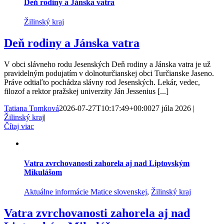
Deň rodiny a Jánska vatra
Žilinský kraj
Deň rodiny a Jánska vatra
V obci slávneho rodu Jesenských Deň rodiny a Jánska vatra je už
pravidelným podujatím v dolnoturčianskej obci Turčianske Jaseno.
Práve odtiaľto pochádza slávny rod Jesenských. Lekár, vedec,
filozof a rektor pražskej univerzity Ján Jessenius [...]
Tatiana Tomková
2026-07-27T10:17:49+00:00
27 júla 2026
|
Žilinský kraj
|
Čítaj viac
Vatra zvrchovanosti zahorela aj nad Liptovským
Mikulášom
Aktuálne informácie Matice slovenskej
,
Žilinský kraj
Vatra zvrchovanosti zahorela aj nad