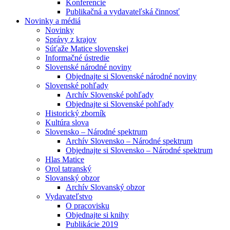
Konferencie
Publikačná a vydavateľská činnosť
Novinky a médiá
Novinky
Správy z krajov
Súťaže Matice slovenskej
Informačné ústredie
Slovenské národné noviny
Objednajte si Slovenské národné noviny
Slovenské pohľady
Archív Slovenské pohľady
Objednajte si Slovenské pohľady
Historický zborník
Kultúra slova
Slovensko – Národné spektrum
Archív Slovensko – Národné spektrum
Objednajte si Slovensko – Národné spektrum
Hlas Matice
Orol tatranský
Slovanský obzor
Archív Slovanský obzor
Vydavateľstvo
O pracovisku
Objednajte si knihy
Publikácie 2019