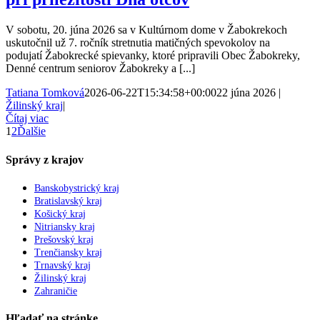
V sobotu, 20. júna 2026 sa v Kultúrnom dome v Žabokrekoch
uskutočnil už 7. ročník stretnutia matičných spevokolov na
podujatí Žabokrecké spievanky, ktoré pripravili Obec Žabokreky,
Denné centrum seniorov Žabokreky a [...]
Tatiana Tomková
2026-06-22T15:34:58+00:00
22 júna 2026
|
Žilinský kraj
|
Čítaj viac
1
2
Ďalšie
Správy z krajov
Banskobystrický kraj
Bratislavský kraj
Košický kraj
Nitriansky kraj
Prešovský kraj
Trenčiansky kraj
Trnavský kraj
Žilinský kraj
Zahraničie
Hľadať na stránke