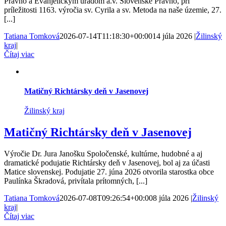
Pravno a Evanjelickým úradom a.v. Slovenské Pravno, pri
príležitosti 1163. výročia sv. Cyrila a sv. Metoda na naše územie, 27.
[...]
Tatiana Tomková
2026-07-14T11:18:30+00:00
14 júla 2026
|
Žilinský
kraj
|
Čítaj viac
Matičný Richtársky deň v Jasenovej
Žilinský kraj
Matičný Richtársky deň v Jasenovej
Výročie Dr. Jura Janošku Spoločenské, kultúrne, hudobné a aj
dramatické podujatie Richtársky deň v Jasenovej, bol aj za účasti
Matice slovenskej. Podujatie 27. júna 2026 otvorila starostka obce
Paulínka Škradová, privítala prítomných, [...]
Tatiana Tomková
2026-07-08T09:26:54+00:00
8 júla 2026
|
Žilinský
kraj
|
Čítaj viac