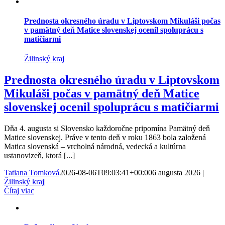
Prednosta okresného úradu v Liptovskom Mikuláši počas
v pamätný deň Matice slovenskej ocenil spoluprácu s
matičiarmi
Žilinský kraj
Prednosta okresného úradu v Liptovskom
Mikuláši počas v pamätný deň Matice
slovenskej ocenil spoluprácu s matičiarmi
Dňa 4. augusta si Slovensko každoročne pripomína Pamätný deň
Matice slovenskej. Práve v tento deň v roku 1863 bola založená
Matica slovenská – vrcholná národná, vedecká a kultúrna
ustanovizeň, ktorá [...]
Tatiana Tomková
2026-08-06T09:03:41+00:00
6 augusta 2026
|
Žilinský kraj
|
Čítaj viac