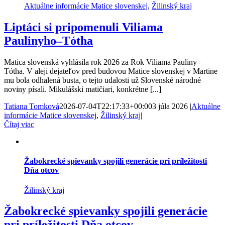
Aktuálne informácie Matice slovenskej
,
Žilinský kraj
Liptáci si pripomenuli Viliama
Paulinyho–Tótha
Matica slovenská vyhlásila rok 2026 za Rok Viliama Pauliny–
Tótha. V aleji dejateľov pred budovou Matice slovenskej v Martine
mu bola odhalená busta, o tejto udalosti už Slovenské národné
noviny písali. Mikulášski matičiari, konkrétne [...]
Tatiana Tomková
2026-07-04T22:17:33+00:00
3 júla 2026
|
Aktuálne
informácie Matice slovenskej
,
Žilinský kraj
|
Čítaj viac
Žabokrecké spievanky spojili generácie pri príležitosti
Dňa otcov
Žilinský kraj
Žabokrecké spievanky spojili generácie
pri príležitosti Dňa otcov