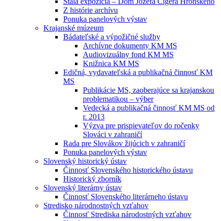
Stála expozícia – Dom Jozefa Cígera Hronského
Z histórie archívu
Ponuka panelových výstav
Krajanské múzeum
Bádateľské a výpožičné služby
Archívne dokumenty KM MS
Audiovizuálny fond KM MS
Knižnica KM MS
Edičná, vydavateľská a publikačná činnosť KM
MS
Publikácie MS, zaoberajúce sa krajanskou
problematikou – výber
Vedecká a publikačná činnosť KM MS od
r. 2013
Výzva pre prispievateľov do ročenky
Slováci v zahraničí
Rada pre Slovákov žijúcich v zahraničí
Ponuka panelových výstav
Slovenský historický ústav
Činnosť Slovenského historického ústavu
Historický zborník
Slovenský literárny ústav
Činnosť Slovenského literárneho ústavu
Stredisko národnostných vzťahov
Činnosť Strediska národostných vzťahov