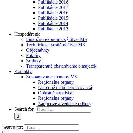
Publikácie 2018
Publikácie 2017
Publikácie 2016
Publikácie 2015
Publikácie 2014
Publikácie 2013
Hospodárenie
Finančno-ekonomický útvar MS
Technicko-investičný útvar MS
Objednávky
Faktúry
Zmluvy
Transparentné obstarávanie a majetok
Kontakty
Zoznam zamestnancov MS
Regionálne orgány
Ústredné matičné pracoviská
Oblastné strediská
Regionálne orgány
Záujmové a vedecké odbory
Search for:
Search for: