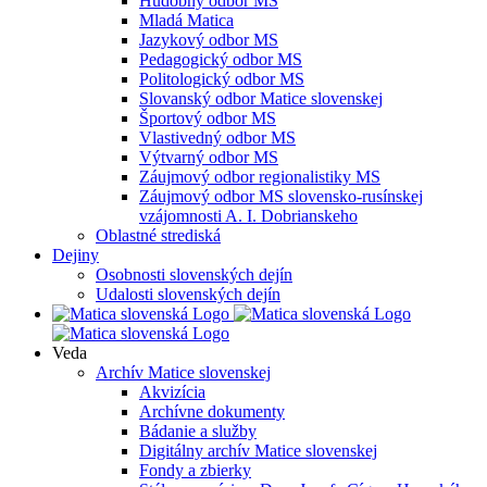
Hudobný odbor MS
Mladá Matica
Jazykový odbor MS
Pedagogický odbor MS
Politologický odbor MS
Slovanský odbor Matice slovenskej
Športový odbor MS
Vlastivedný odbor MS
Výtvarný odbor MS
Záujmový odbor regionalistiky MS
Záujmový odbor MS slovensko-rusínskej
vzájomnosti A. I. Dobrianskeho
Oblastné strediská
Dejiny
Osobnosti slovenských dejín
Udalosti slovenských dejín
Veda
Archív Matice slovenskej
Akvizícia
Archívne dokumenty
Bádanie a služby
Digitálny archív Matice slovenskej
Fondy a zbierky