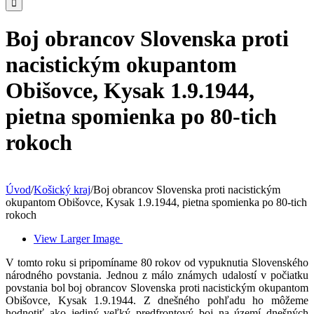
Boj obrancov Slovenska proti
nacistickým okupantom
Obišovce, Kysak 1.9.1944,
pietna spomienka po 80-tich
rokoch
Úvod
/
Košický kraj
/
Boj obrancov Slovenska proti nacistickým
okupantom Obišovce, Kysak 1.9.1944, pietna spomienka po 80-tich
rokoch
View Larger Image
V tomto roku si pripomíname 80 rokov od vypuknutia Slovenského
národného povstania. Jednou z málo známych udalostí v počiatku
povstania bol boj obrancov Slovenska proti nacistickým okupantom
Obišovce, Kysak 1.9.1944. Z dnešného pohľadu ho môžeme
hodnotiť ako jediný veľký predfrontový boj na území dnešných