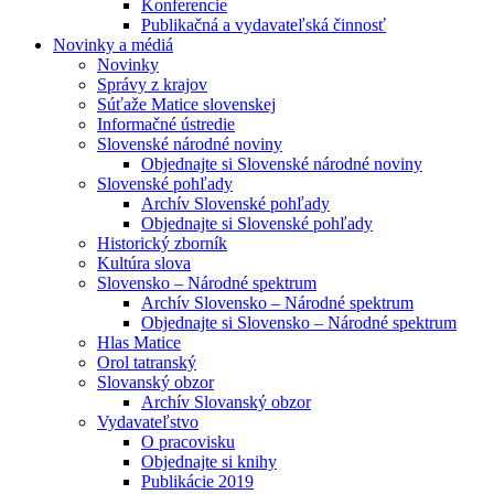
Konferencie
Publikačná a vydavateľská činnosť
Novinky a médiá
Novinky
Správy z krajov
Súťaže Matice slovenskej
Informačné ústredie
Slovenské národné noviny
Objednajte si Slovenské národné noviny
Slovenské pohľady
Archív Slovenské pohľady
Objednajte si Slovenské pohľady
Historický zborník
Kultúra slova
Slovensko – Národné spektrum
Archív Slovensko – Národné spektrum
Objednajte si Slovensko – Národné spektrum
Hlas Matice
Orol tatranský
Slovanský obzor
Archív Slovanský obzor
Vydavateľstvo
O pracovisku
Objednajte si knihy
Publikácie 2019