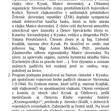
vlajky obce Kysak, Matice slovenskej, a Oblastnej
organizácie Slovenského zväzu protifašistických bojovníkov
Košice. Štyroch vlajkonosičov v uniformách príslušníkov
Železníc slovenskej republiky (ŽSR) doplnila sympatická
mladá dobrovoľná hasička Janka, ktorá sa hrdo starala
o vlajku Matice slovenskej. Z chóru celú duchovnú atmosféru
umocňoval spev kantorky a členov Speváckeho zboru sv.
Kataríny Alexandrijskej z Kysaku, vedúca a dirigentka PhDr.
Tatiana Porubčanová. Členom zboru je aj Ing. Ľubomír
Krajňák, starosta obce Kysak. Po skončení sv. omše, mal
príhovor Ing. Mgr. Anton Meteňko, PhD., predseda
Záujmového odboru regionalistiky Matice slovenskej. Na
záver, za sprievodu orgánu, zaznela hymnická skladba Sláva
šľachetným (Kto za pravdu horí …). Text (hymnus a zoznam
známych padlých) bol rozdaný pred sv. omšou, resp.
položený na lavice.
Program podujatia pokračoval na Starom cintoríne v Kysaku,
pri spoločnom vojnovom hrobe padlých obrancov Slovenska
1.9.1944. Na čestnom mieste, ktoré určil p. starosta Krajňák,
stáli vlajkonosiči so spomínanými vlajkami. Okrem verejnosti
z kostola (z oboch obcí Kysak aj Obišovce), prišli
medzičasom aj členovia
Klubu vojenskej histórie
„Krasnogvardejci“, predseda p. Jaroslav Hodík,
v dobových
vojenských rovnošatách. Zabezpečili aj čestnú stráž. Na úvod
piety sa uskutočnil akt kladenia vencov. Za starostov veniec