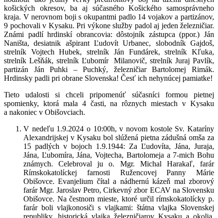
košických okresov, ba aj súčasného Košického samosprávneho
kraja. V nerovnom boji s okupantmi padlo 14 vojakov a partizánov,
9 pochovali v Kysaku. Pri výkone služby padol aj jeden železničiar.
Známi padlí hrdinskí obrancovia: dôstojník zástupca (ppor.) Ján
Naništa, desiatnik ašpirant Ľudovít Urbanec, slobodník Gajdoš,
strelník Vojtech Hubek, strelník Ján Fundárek, strelník Kľuka,
strelník Lešňák, strelník Ľubomír Milanovič, strelník Juraj Pavlík,
partizán Ján Puhki – Puchký, železničiar Bartolomej Rimák.
Hrdinsky padli pri obrane Slovenska! Česť ich nehynúcej pamiatke!
Tieto udalosti si chceli pripomenúť súčasníci formou pietnej
spomienky, ktorá mala 4 časti, na rôznych miestach v Kysaku
a nakoniec v Obišovciach.
V nedeľu 1.9.2024 o 10:00h, v novom kostole Sv. Kataríny
Alexandrijskej v Kysaku bol slúžená pietna zádušná omša za
15 padlých v bojoch 1.9.1944: Za Ľudovíta, Jána, Juraja,
Jána, Ľubomíra, Jána, Vojtecha, Bartolomeja a 7-mich Bohu
známych. Celebroval ju o. Mgr. Michal Harakaľ, farár
Rímskokatolíckej farnosti Ružencovej Panny Márie
Obišovce. Evanjelium čítal a nádhernú kázeň mal zborový
farár Mgr. Jaroslav Petro, Cirkevný zbor ECAV na Slovensku
Obišovce. Na čestnom mieste, ktoré určil rímskokatolícky p.
farár boli vlajkonosiči s vlajkami: štátna vlajka Slovenskej
republiky, historická vlajka železničiarov Kysaku a okolia,