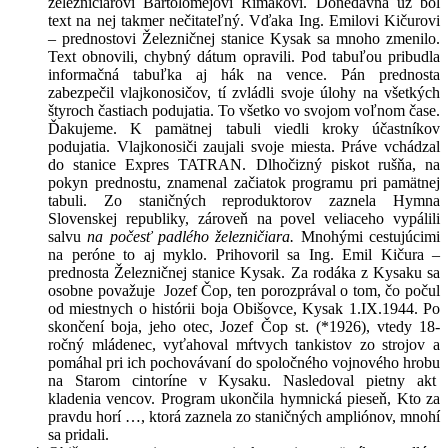
železničiarovi Bartolomejovi Rimákovi. Donedávna už bol
text na nej takmer nečitateľný. Vďaka Ing. Emilovi Kičurovi
– prednostovi Železničnej stanice Kysak sa mnoho zmenilo.
Text obnovili, chybný dátum opravili. Pod tabuľou pribudla
informačná tabuľka aj hák na vence. Pán prednosta
zabezpečil vlajkonosičov, tí zvládli svoje úlohy na všetkých
štyroch častiach podujatia. To všetko vo svojom voľnom čase.
Ďakujeme. K pamätnej tabuli viedli kroky účastníkov
podujatia. Vlajkonosiči zaujali svoje miesta. Práve vchádzal
do stanice Expres TATRAN. Dlhočizný piskot rušňa, na
pokyn prednostu, znamenal začiatok programu pri pamätnej
tabuli. Zo staničných reproduktorov zaznela Hymna
Slovenskej republiky, zároveň na povel veliaceho vypálili
salvu
na počesť padlého železničiara.
Mnohými cestujúcimi
na peróne to aj myklo. Prihovoril sa Ing. Emil Kičura –
prednosta Železničnej stanice Kysak. Za rodáka z Kysaku sa
osobne považuje Jozef Čop, ten porozprával o tom, čo počul
od miestnych o histórii boja Obišovce, Kysak 1.IX.1944. Po
skončení boja, jeho otec, Jozef Čop st. (*1926), vtedy 18-
ročný mládenec, vyťahoval mŕtvych tankistov zo strojov a
pomáhal pri ich pochovávaní do spoločného vojnového hrobu
na Starom cintoríne v Kysaku. Nasledoval pietny akt
kladenia vencov. Program ukončila hymnická pieseň, Kto za
pravdu horí …, ktorá zaznela zo staničných ampliónov, mnohí
sa pridali.