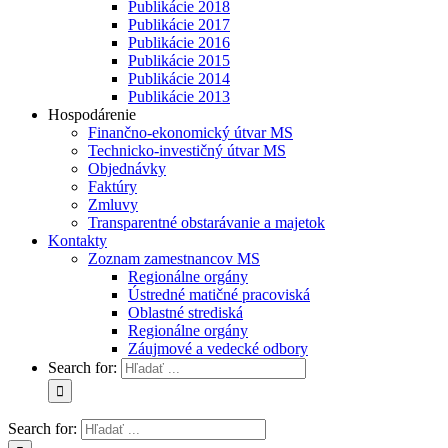
Publikácie 2018
Publikácie 2017
Publikácie 2016
Publikácie 2015
Publikácie 2014
Publikácie 2013
Hospodárenie
Finančno-ekonomický útvar MS
Technicko-investičný útvar MS
Objednávky
Faktúry
Zmluvy
Transparentné obstarávanie a majetok
Kontakty
Zoznam zamestnancov MS
Regionálne orgány
Ústredné matičné pracoviská
Oblastné strediská
Regionálne orgány
Záujmové a vedecké odbory
Search for:
Search for: