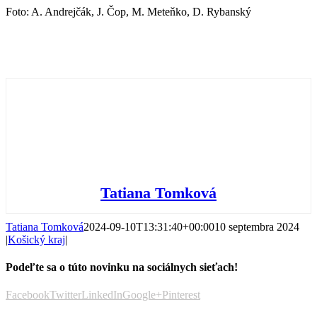
Foto: A. Andrejčák, J. Čop, M. Meteňko, D. Rybanský
Tatiana Tomková
Tatiana Tomková
2024-09-10T13:31:40+00:00
10 septembra 2024
|
Košický kraj
|
Podeľte sa o túto novinku na sociálnych sieťach!
Facebook
Twitter
LinkedIn
Google+
Pinterest