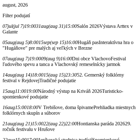
august, 2026
Filter podujatí
07
jul
(jul 7)
19:00
31
aug
(aug 31)
15:00
Salón 2026
Výstava Arttex v
Galante
05
aug
(aug 5)
8:00
15
sep
(sep 15)
16:00
Hugáň pas
Interaktívna hra o
"Hugáňove" pre malých aj veľkých v Brezne
07
aug
(aug 7)
19:00
09
(aug 9)
16:00
Dni obce Vlachovo
Festival
ľudového spevu a tanca a Vlachovský remeselnícky jarmok
14
aug
(aug 14)
18:00
15
(aug 15)
23:30
52. Gemerský folklórny
festival v Rejdovej
Tradičné podujatie
15
aug
11:00
19:00
Národný výstup na Kriváň 2026
Turisticko-
spomienkové podujatie
16
aug
15:00
18:00
V Trebišove, doma špivame
Prehliadka miestnych
folklórnych skupín a súborov
21
aug
(aug 21)
15:00
22
(aug 22)
22:00
Hontianska paráda 2026
29.
ročník festivalu v Hrušove
22
aug
15:00
17:00
Janíkovská studnica tradícií
Spomienkové