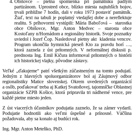
Obišovce – pietna spomienka pri pamätníku padlým
partizánom. Uprostred obce, blízko miesta najtuhších bojov,
trvali približne 7 hodín, dali v roku 1973 postaviť pamätník.
Žiaľ, text na tabuli je poplatný vtedajšej dobe a nereflektuje
realitu. S príhovormi vystúpili: Mária Baboľová – starostka
obce Obišovce, Mgr. Anton Medvec – starosta obce
Kostoľany n/Hornádom a regionálny historik. Svoje poznatky
uviedol i Jozef Čop. Nasledoval pietny akt kladenia vencov.
Program ukončila hymnická pieseň Kto za pravdu horí …,
ktorá zaznela z úst prítomných. V neformálnej diskusii p.
prednosta Ing. Emil Kičura informoval prítomných o histórii
ich historickej vlajky, pôvodne zástavy.
Veľké „ďakujeme“ patrí všetkým zúčastneným na tomto podujatí.
Jedným z hlavných spoluorganizátorov bol aj Záujmový odbor
regionalistiky Matice slovenskej. Okrem uvedených organizácií
a osôb, poďakovať treba aj Katkej Svatoňovej, tajomníčke Oblastnej
organizácie SZPB Košice, ktorá pripravila tri nádherné vence, pre
každé pietne miesto jeden.
Z úst viacerých účastníkov podujatia zaznelo, že sa zámer vydaril.
Podujatie hodnotili ako veľmi úspešné a prínosné. Väčšina
požadovala, aby sa konalo aj budúci rok.
Ing. Mgr. Anton Meteňko, PhD.