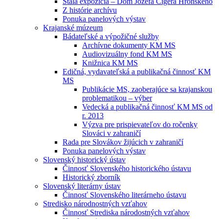
Stála expozícia – Dom Jozefa Cígera Hronského
Z histórie archívu
Ponuka panelových výstav
Krajanské múzeum
Bádateľské a výpožičné služby
Archívne dokumenty KM MS
Audiovizuálny fond KM MS
Knižnica KM MS
Edičná, vydavateľská a publikačná činnosť KM
MS
Publikácie MS, zaoberajúce sa krajanskou
problematikou – výber
Vedecká a publikačná činnosť KM MS od
r. 2013
Výzva pre prispievateľov do ročenky
Slováci v zahraničí
Rada pre Slovákov žijúcich v zahraničí
Ponuka panelových výstav
Slovenský historický ústav
Činnosť Slovenského historického ústavu
Historický zborník
Slovenský literárny ústav
Činnosť Slovenského literárneho ústavu
Stredisko národnostných vzťahov
Činnosť Strediska národostných vzťahov