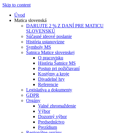
Skip to content
Úvod
Matica slovenská
DARUJTE 2 % Z DANÍ PRE MATICU
SLOVENSKÚ
Súčasné ideové poslanie
História ustanovizne
Symboly MS
Šatnica Matice slovenskej
O pracovisku
História Šatnice MS
Postup pri požičiavaní
Kostýmy a kroje
Divadelné hry
Referencie
Legislatíva a dokumenty
GDPR
Orgány
Valné zhromaždenie
Výbor
Dozorný výbor
Predsedníctvo
Prezídium
Regionálne orgány