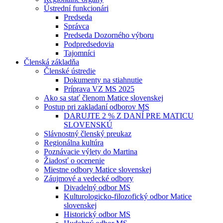
Ústrední funkcionári
Predseda
Správca
Predseda Dozorného výboru
Podpredsedovia
Tajomníci
Členská základňa
Členské ústredie
Dokumenty na stiahnutie
Príprava VZ MS 2025
Ako sa stať členom Matice slovenskej
Postup pri zakladaní odborov MS
DARUJTE 2 % Z DANÍ PRE MATICU
SLOVENSKÚ
Slávnostný členský preukaz
Regionálna kultúra
Poznávacie výlety do Martina
Žiadosť o ocenenie
Miestne odbory Matice slovenskej
Záujmové a vedecké odbory
Divadelný odbor MS
Kulturologicko-filozofický odbor Matice
slovenskej
Historický odbor MS