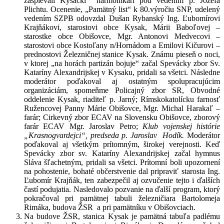
zaspievali Kysackí harmonikári pod vedením p. Jozefa
Plichtu. Ocenenie, „Pamätný list“ k 80.výročiu SNP, udelený
vedením SZPB odovzdal Dušan Rybanský Ing. Ľubomírovi
Krajňákovi, starostovi obce Kysak, Márii Baboľovej –
starostke obce Obišovce, Mgr. Antonovi Medvecovi –
starostovi obce Kostoľany n/Hornádom a Emilovi Kičurovi –
prednostovi Železničnej stanice Kysak. Známu pieseň o noci,
v ktorej „na horách partizán bojuje“ začal Spevácky zbor Sv.
Kataríny Alexandrijskej v Kysaku, pridali sa všetci. Následne
moderátor poďakoval aj ostatným spolupracujúcim
organizáciám, spomeňme Policajný zbor SR, Obvodné
oddelenie Kysak, riaditeľ p. Jarný; Rímskokatolícku farnosť
Ružencovej Panny Márie Obišovce, Mgr. Michal Harakaľ –
farár; Cirkevný zbor ECAV na Slovensku Obišovce, zborový
farár ECAV Mgr. Jaroslav Petro;
Klub vojenskej histórie
„Krasnogvardejci“, predseda p. Jaroslav Hodík.
Moderátor
poďakoval aj všetkým prítomným, širokej verejnosti. Keď
Spevácky zbor sv. Kataríny Alexandrijskej začal hymnus
Sláva šľachetným, pridali sa všetci. Prítomní boli upozornení
na pohostenie, bohaté občerstvenie dal pripraviť starosta Ing.
Ľubomír Krajňák, ten zabezpečil aj ozvučenie tejto i ďalších
častí podujatia. Nasledovalo pozvanie na ďalší program, ktorý
pokračoval pri pamätnej tabuli železničiara Bartolomeja
Rimáka, budova ŽSR a pri pamätníku v Obišovciach.
Na budove ŽSR, stanica Kysak je pamätná tabuľa padlému