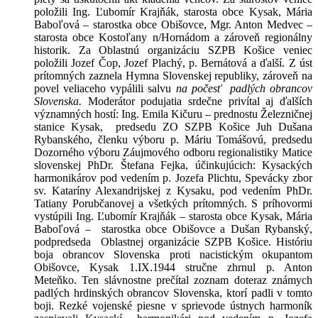
položili Ing. Ľubomír Krajňák, starosta obce Kysak, Mária
Baboľová – starostka obce Obišovce, Mgr. Anton Medvec –
starosta obce Kostoľany n/Hornádom a zároveň regionálny
historik. Za Oblastnú organizáciu SZPB Košice veniec
položili Jozef Čop, Jozef Plachý, p. Bernátová a ďalší. Z úst
prítomných zaznela Hymna Slovenskej republiky, zároveň na
povel veliaceho vypálili salvu
na počesť padlých obrancov
Slovenska.
Moderátor podujatia srdečne privítal aj ďalších
významných hostí: Ing. Emila Kičuru – prednostu Železničnej
stanice Kysak, predsedu ZO SZPB Košice Juh Dušana
Rybanského, členku výboru p. Máriu Tomášovú, predsedu
Dozorného výboru Záujmového odboru regionalistiky Matice
slovenskej PhDr. Štefana Fejka, účinkujúcich: Kysackých
harmonikárov pod vedením p. Jozefa Plichtu, Spevácky zbor
sv. Kataríny Alexandrijskej z Kysaku, pod vedením PhDr.
Tatiany Porubčanovej a všetkých prítomných. S príhovormi
vystúpili Ing. Ľubomír Krajňák – starosta obce Kysak, Mária
Baboľová – starostka obce Obišovce a Dušan Rybanský,
podpredseda Oblastnej organizácie SZPB Košice. Históriu
boja obrancov Slovenska proti nacistickým okupantom
Obišovce, Kysak 1.IX.1944 stručne zhrnul p. Anton
Meteňko. Ten slávnostne prečítal zoznam doteraz známych
padlých hrdinských obrancov Slovenska, ktorí padli v tomto
boji. Rezké vojenské piesne v sprievode ústnych harmoník