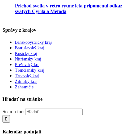
Príchod svetla v retro rytme leta pripomenul odkaz
svätých Cyrila a Metoda
Správy z krajov
Banskobystrický kraj
Bratislavský kraj
Košický kraj
Nitriansky kraj
Prešovský kraj
Trenčiansky kraj
Trnavský kraj
Žilinský kraj
Zahraničie
Hľadať na stránke
Search for:
Kalendár podujatí