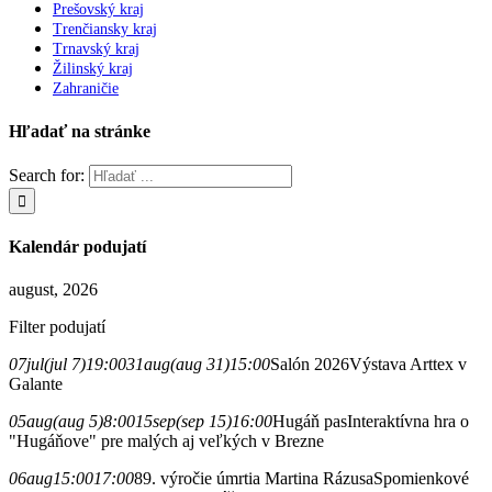
Prešovský kraj
Trenčiansky kraj
Trnavský kraj
Žilinský kraj
Zahraničie
Hľadať na stránke
Search for:
Kalendár podujatí
august, 2026
Filter podujatí
07
jul
(jul 7)
19:00
31
aug
(aug 31)
15:00
Salón 2026
Výstava Arttex v
Galante
05
aug
(aug 5)
8:00
15
sep
(sep 15)
16:00
Hugáň pas
Interaktívna hra o
"Hugáňove" pre malých aj veľkých v Brezne
06
aug
15:00
17:00
89. výročie úmrtia Martina Rázusa
Spomienkové