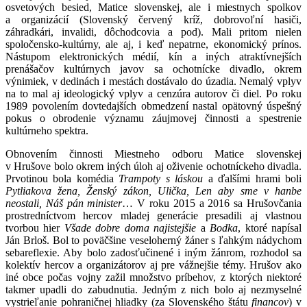
osvetových besied, Matice slovenskej, ale i miestnych spolkov
a organizácií (Slovenský červený kríž, dobrovoľní hasiči,
záhradkári, invalidi, dôchodcovia a pod). Mali pritom nielen
spoločensko-kultúrny, ale aj, i keď nepatrne, ekonomický prínos.
Nástupom elektronických médií, kín a iných atraktívnejších
prenášačov kultúrnych javov sa ochotnícke divadlo, okrem
výnimiek, v dedinách i mestách dostávalo do úzadia. Nemalý vplyv
na to mal aj ideologický vplyv a cenzúra autorov či diel. Po roku
1989 povolením dovtedajších obmedzení nastal opätovný úspešný
pokus o obrodenie významu záujmovej činnosti a spestrenie
kultúrneho spektra.
Obnovením činnosti Miestneho odboru Matice slovenskej
v Hrušove bolo okrem iných úloh aj oživenie ochotníckeho divadla.
Prvotinou bola komédia
Trampoty s láskou
a ďalšími hrami boli
Pytliakova žena, Ženský zákon, Ulička, Len aby sme v hanbe
neostali, Náš pán minister
… V roku 2015 a 2016 sa Hrušovčania
prostredníctvom hercov mladej generácie presadili aj vlastnou
tvorbou hier
Všade dobre doma najistejšie
a
Bodka
, ktoré napísal
Ján Brloš. Bol to poväčšine veseloherný žáner s ľahkým nádychom
sebareflexie. Aby bolo zadosťučinené i iným žánrom, rozhodol sa
kolektív hercov a organizátorov aj pre vážnejšie témy. Hrušov ako
iné obce počas vojny zažil množstvo príbehov, z ktorých niektoré
takmer upadli do zabudnutia. Jedným z nich bolo aj nezmyselné
vystrieľanie pohraničnej hliadky (za Slovenského štátu
financov
) v