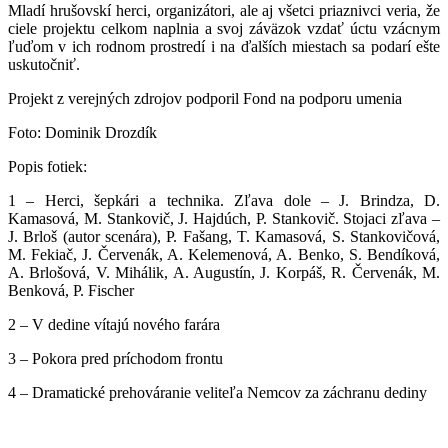
Mladí hrušovskí herci, organizátori, ale aj všetci priaznivci veria, že
ciele projektu celkom naplnia a svoj záväzok vzdať úctu vzácnym
ľuďom v ich rodnom prostredí i na ďalších miestach sa podarí ešte
uskutočniť.
Projekt z verejných zdrojov podporil Fond na podporu umenia
Foto: Dominik Drozdík
Popis fotiek:
1 – Herci, šepkári a technika. Zľava dole – J. Brindza, D.
Kamasová, M. Stankovič, J. Hajdúch, P. Stankovič. Stojaci zľava –
J. Brloš (autor scenára), P. Fašang, T. Kamasová, S. Stankovičová,
M. Fekiač, J. Červenák, A. Kelemenová, A. Benko, S. Bendíková,
A. Brlošová, V. Mihálik, A. Augustín, J. Korpáš, R. Červenák, M.
Benková, P. Fischer
2 – V dedine vítajú nového farára
3 – Pokora pred príchodom frontu
4 – Dramatické prehováranie veliteľa Nemcov za záchranu dediny