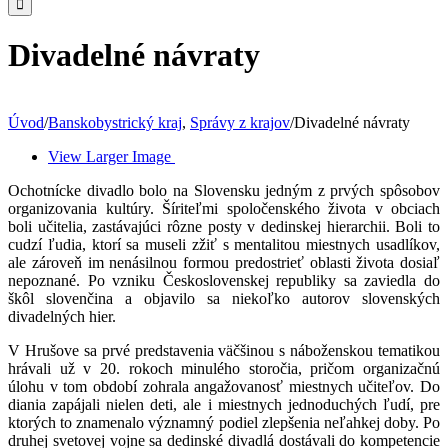
Divadelné návraty
Úvod
/
Banskobystrický kraj
,
Správy z krajov
/
Divadelné návraty
View Larger Image
Ochotnícke divadlo bolo na Slovensku jedným z prvých spôsobov
organizovania kultúry. Šíriteľmi spoločenského života v obciach
boli učitelia, zastávajúci rôzne posty v dedinskej hierarchii. Boli to
cudzí ľudia, ktorí sa museli zžiť s mentalitou miestnych usadlíkov,
ale zároveň im nenásilnou formou predostrieť oblasti života dosiaľ
nepoznané. Po vzniku Československej republiky sa zaviedla do
škôl slovenčina a objavilo sa niekoľko autorov slovenských
divadelných hier.
V Hrušove sa prvé predstavenia väčšinou s náboženskou tematikou
hrávali už v 20. rokoch minulého storočia, pričom organizačnú
úlohu v tom období zohrala angažovanosť miestnych učiteľov. Do
diania zapájali nielen deti, ale i miestnych jednoduchých ľudí, pre
ktorých to znamenalo významný podiel zlepšenia neľahkej doby. Po
druhej svetovej vojne sa dedinské divadlá dostávali do kompetencie