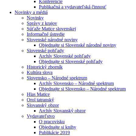
Konferencie
Publikačná a vydavateľská činnosť
Novinky a médiá
Novinky
Správy z krajov
Súťaže Matice slovenskej
Informačné ústredie
Slovenské národné noviny
Objednajte si Slovenské národné noviny
Slovenské pohľady
Archív Slovenské pohľady
Objednajte si Slovenské pohľady
Historický zborník
Kultúra slova
Slovensko – Národné spektrum
Archív Slovensko – Národné spektrum
Objednajte si Slovensko – Národné spektrum
Hlas Matice
Orol tatranský
Slovanský obzor
Archív Slovanský obzor
Vydavateľstvo
O pracovisku
Objednajte si knihy
Publikácie 2019