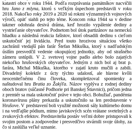
katastri obce v roku 1944. Podľa rozprávania pamätníkov nacvičili
hru
Jano z mlyna
, ktorú s veľkým úspechom predstavili v roku
2018. Nakoľko roky 2019 a 2020 sú rokmi významných vojnových
výročí, opäť siahli po tejto téme. Koncom roka 1944 sa v dedine
takmer odohrala desivá dráma, keď hrozilo vypálenie dediny a
vystrieľanie obyvateľov. Podnetom bol útok partizánov na nemeckú
hliadku a následná reakcia fašistov, ktorí obsadili dedinu s cieľom
uskutočniť jej lividáciu. Pred touto hrozivou situáciou všetko
zachránil vtedajší pán farár Štefan Mikuška, ktorý s nadľudským
úsilím presvedčil vedenie okopujúcej jednotky, aby od strašného
zámeru ustúpili. V 2. svetovej vojne padlo alebo bolo zajatých
niekoľko hrušovských obyvateľov. Jedným z nich bol aj brat p.
farára, Michal Mikuška, ktorého v zajatí kruto mučili a zabili.
Divadelný kolektív z úcty týchto udalostí, ale hlavne kvôli
neoceniteľnému činu človeka, skompletizoval spomienky a
naštudoval hru
Bratia zo Žakýľa
. Názov vyplýva z rodnej dediny
oboch bratov (súčasné Podhorie pri Banskej Štiavnici), pričom jedna
z premiér sa mala uskotočniť práve v tejto obci. Bohužiaľ, pandémia
koronavírusu plány prekazila a uskutočnilo sa len predstavenie v
Hrušove. V predstavení boli využité možnosti sály kultúrneho domu
i na vedľajšie pódium, mimo javiskových scén vrátane svetelných a
zvukových efektov. Predstavitelia postáv veľmi dobre pristupovali k
svojim postom a zodpovedne i presvedčivo stvárnili svoje úlohy, za
čo si zaslúžia veľké uznanie.