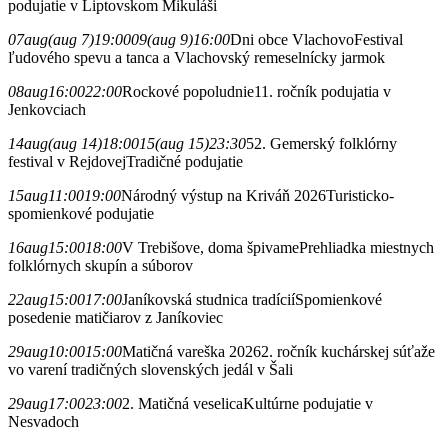
podujatie v Liptovskom Mikuláši
07
aug
(aug 7)
19:00
09
(aug 9)
16:00
Dni obce Vlachovo
Festival
ľudového spevu a tanca a Vlachovský remeselnícky jarmok
08
aug
16:00
22:00
Rockové popoludnie
11. ročník podujatia v
Jenkovciach
14
aug
(aug 14)
18:00
15
(aug 15)
23:30
52. Gemerský folklórny
festival v Rejdovej
Tradičné podujatie
15
aug
11:00
19:00
Národný výstup na Kriváň 2026
Turisticko-
spomienkové podujatie
16
aug
15:00
18:00
V Trebišove, doma špivame
Prehliadka miestnych
folklórnych skupín a súborov
22
aug
15:00
17:00
Janíkovská studnica tradícií
Spomienkové
posedenie matičiarov z Janíkoviec
29
aug
10:00
15:00
Matičná vareška 2026
2. ročník kuchárskej súťaže
vo varení tradičných slovenských jedál v Šali
29
aug
17:00
23:00
2. Matičná veselica
Kultúrne podujatie v
Nesvadoch