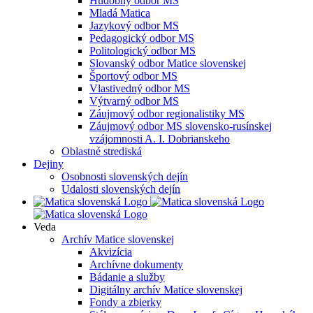
Hudobný odbor MS
Mladá Matica
Jazykový odbor MS
Pedagogický odbor MS
Politologický odbor MS
Slovanský odbor Matice slovenskej
Športový odbor MS
Vlastivedný odbor MS
Výtvarný odbor MS
Záujmový odbor regionalistiky MS
Záujmový odbor MS slovensko-rusínskej
vzájomnosti A. I. Dobrianskeho
Oblastné strediská
Dejiny
Osobnosti slovenských dejín
Udalosti slovenských dejín
Veda
Archív Matice slovenskej
Akvizícia
Archívne dokumenty
Bádanie a služby
Digitálny archív Matice slovenskej
Fondy a zbierky