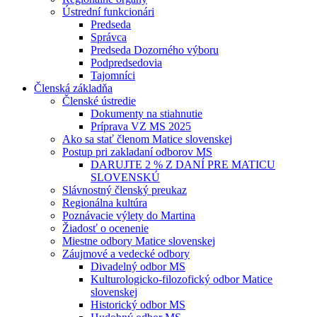
Ústrední funkcionári
Predseda
Správca
Predseda Dozorného výboru
Podpredsedovia
Tajomníci
Členská základňa
Členské ústredie
Dokumenty na stiahnutie
Príprava VZ MS 2025
Ako sa stať členom Matice slovenskej
Postup pri zakladaní odborov MS
DARUJTE 2 % Z DANÍ PRE MATICU
SLOVENSKÚ
Slávnostný členský preukaz
Regionálna kultúra
Poznávacie výlety do Martina
Žiadosť o ocenenie
Miestne odbory Matice slovenskej
Záujmové a vedecké odbory
Divadelný odbor MS
Kulturologicko-filozofický odbor Matice
slovenskej
Historický odbor MS