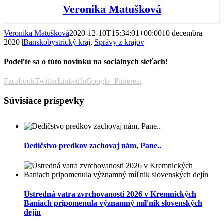
Veronika Matušková
Veronika Matušková
2020-12-10T15:34:01+00:00
10 decembra
2020
|
Banskobystrický kraj
,
Správy z krajov
|
Podeľte sa o túto novinku na sociálnych sieťach!
Facebook
Twitter
LinkedIn
Google+
Pinterest
Súvisiace príspevky
Dedičstvo predkov zachovaj nám, Pane..
Ústredná vatra zvrchovanosti 2026 v Kremnických
Baniach pripomenula významný míľnik slovenských
dejín