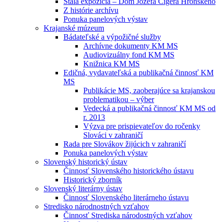
Stála expozícia – Dom Jozefa Cígera Hronského
Z histórie archívu
Ponuka panelových výstav
Krajanské múzeum
Bádateľské a výpožičné služby
Archívne dokumenty KM MS
Audiovizuálny fond KM MS
Knižnica KM MS
Edičná, vydavateľská a publikačná činnosť KM
MS
Publikácie MS, zaoberajúce sa krajanskou
problematikou – výber
Vedecká a publikačná činnosť KM MS od
r. 2013
Výzva pre prispievateľov do ročenky
Slováci v zahraničí
Rada pre Slovákov žijúcich v zahraničí
Ponuka panelových výstav
Slovenský historický ústav
Činnosť Slovenského historického ústavu
Historický zborník
Slovenský literárny ústav
Činnosť Slovenského literárneho ústavu
Stredisko národnostných vzťahov
Činnosť Strediska národostných vzťahov