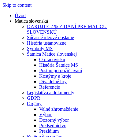
Skip to content
Úvod
Matica slovenská
DARUJTE 2 % Z DANÍ PRE MATICU
SLOVENSKÚ
Súčasné ideové poslanie
História ustanovizne
Symboly MS
Šatnica Matice slovenskej
O pracovisku
História Šatnice MS
Postup pri požičiavaní
Kostýmy a kroje
Divadelné hry
Referencie
Legislatíva a dokumenty
GDPR
Orgány
Valné zhromaždenie
Výbor
Dozorný výbor
Predsedníctvo
Prezídium
Regionálne orgány