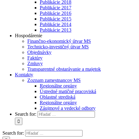
Publikácie 2018
Publikácie 2017
Publikácie 2016
Publikácie 2015
Publikácie 2014
Publikácie 2013
Hospodárenie
Finančno-ekonomický útvar MS
Technicko-investičný útvar MS
Objednávky
Faktúry
Zmluvy
Transparentné obstarávanie a majetok
Kontakty
Zoznam zamestnancov MS
Regionálne orgány
Ústredné matičné pracoviská
Oblastné strediská
Regionálne orgány
Záujmové a vedecké odbory
Search for:
Search for: