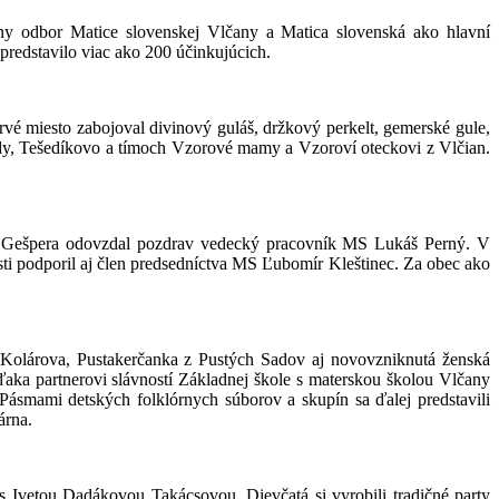
tny odbor Matice slovenskej Vlčany a Matica slovenská ako hlavní
 predstavilo viac ako 200 účinkujúcich.
rvé miesto zabojoval divinový guláš, držkový perkelt, gemerské gule,
dy, Tešedíkovo a tímoch Vzorové mamy a Vzoroví oteckovi z Vlčian.
na Gešpera odovzdal pozdrav vedecký pracovník MS Lukáš Perný. V
osti podporil aj člen predsedníctva MS Ľubomír Kleštinec. Za obec ako
 Kolárova, Pustakerčanka z Pustých Sadov aj novovzniknutá ženská
ďaka partnerovi slávností Základnej škole s materskou školou Vlčany
Pásmami detských folklórnych súborov a skupín sa ďalej predstavili
árna.
 s Ivetou Dadákovou Takácsovou. Dievčatá si vyrobili tradičné party