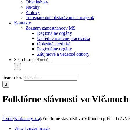
Objednávky
Faktúry
Zmluvy
Transparentné obstarávanie a majetok
Kontakty
Zoznam zamestnancov MS
Regionálne orgány
Ústredné matičné pracoviská
Oblastné strediská
Regionálne orgány
Záujmové a vedecké odbory
Search for:
Search for:
Folklórne slávnosti vo Vlčanoch
Úvod
/
Nitriansky kraj
/
Folklórne slávnosti vo Vlčanoch privítali návšt
View Larger Image