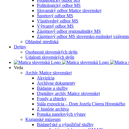
Pedagogický odbor MS
Politologický odbor MS
Slovanský odbor Matice slovenskej
Športový odbor MS
Vlastivedný odbor MS
Výtvarný odbor MS
Záujmový odbor regionalistiky MS
Záujmový odbor MS slovensko-rusínskej vzájomno
Oblastné strediská
Dejiny
Osobnosti slovenských dejín
Udalosti slovenských dejín
Veda
Archív Matice slovenskej
Akvizícia
Archívne dokumenty
Bádanie a služby
Digitálny archív Matice slovenskej
Fondy a zbierky
Stála expozícia – Dom Jozefa Cígera Hronského
Z histórie archívu
Ponuka panelových výstav
Krajanské múzeum
Bádateľské a výpožičné služby