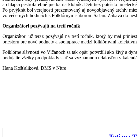
a chlapci pestrofarebné pierka na klobúk. Deti tiež potešilo umele
Po prvýkrát bol verejnosti prezentovaný aj novoobjavený archív mi
vo večerných hodinách s Folklórnym súborom Šaľan. Zábava do nes
Organizátori pozývajú na tretí ročník
Organizátori už teraz pozývajú na tretí ročník, ktorý by mal prinie
priestoru pre nové podnety a spolupráce medzi folklórnymi kolektívm
Folklórne slávnosti vo Vlčanoch sa tak opäť potvrdili ako živý a dy
podujatie všetky predpoklady stať sa významnou udalosťou v kalendár
Hana Košťaliková, DMS v Nitre
Tatiana 