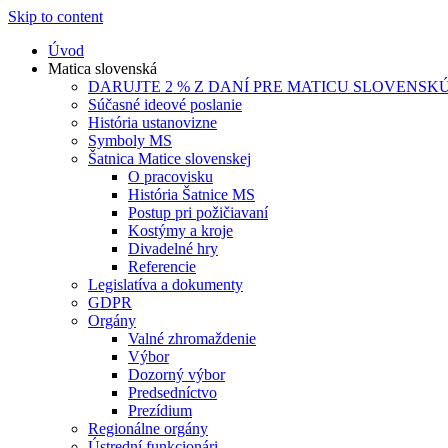
Skip to content
Úvod
Matica slovenská
DARUJTE 2 % Z DANÍ PRE MATICU SLOVENSK
Súčasné ideové poslanie
História ustanovizne
Symboly MS
Šatnica Matice slovenskej
O pracovisku
História Šatnice MS
Postup pri požičiavaní
Kostýmy a kroje
Divadelné hry
Referencie
Legislatíva a dokumenty
GDPR
Orgány
Valné zhromaždenie
Výbor
Dozorný výbor
Predsedníctvo
Prezídium
Regionálne orgány
Ústrední funkcionári