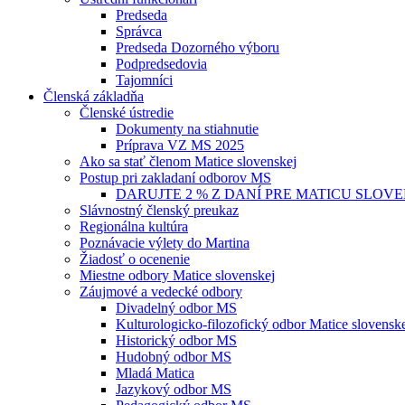
Predseda
Správca
Predseda Dozorného výboru
Podpredsedovia
Tajomníci
Členská základňa
Členské ústredie
Dokumenty na stiahnutie
Príprava VZ MS 2025
Ako sa stať členom Matice slovenskej
Postup pri zakladaní odborov MS
DARUJTE 2 % Z DANÍ PRE MATICU SLOV
Slávnostný členský preukaz
Regionálna kultúra
Poznávacie výlety do Martina
Žiadosť o ocenenie
Miestne odbory Matice slovenskej
Záujmové a vedecké odbory
Divadelný odbor MS
Kulturologicko-filozofický odbor Matice slovensk
Historický odbor MS
Hudobný odbor MS
Mladá Matica
Jazykový odbor MS