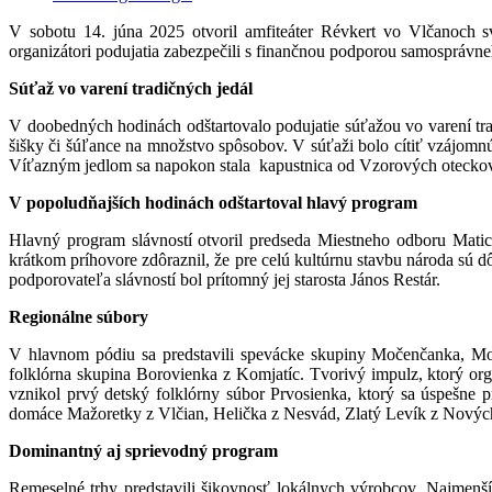
V sobotu 14. júna 2025 otvoril amfiteáter Révkert vo Vlčanoch s
organizátori podujatia zabezpečili s finančnou podporou samosprávneh
Súťaž vo varení tradičných jedál
V doobedných hodinách odštartovalo podujatie súťažou vo varení trad
šišky či šúľance na množstvo spôsobov. V súťaži bolo cítiť vzájo
Víťazným jedlom sa napokon stala kapustnica od Vzorových otecko
V popoludňajších hodinách odštartoval hlavý program
Hlavný program slávností otvoril predseda Miestneho odboru Mat
krátkom príhovore zdôraznil, že pre celú kultúrnu stavbu národa sú d
podporovateľa slávností bol prítomný jej starosta János Restár.
Regionálne súbory
V hlavnom pódiu sa predstavili spevácke skupiny Močenčanka, Moč
folklórna skupina Borovienka z Komjatíc. Tvorivý impulz, ktorý org
vznikol prvý detský folklórny súbor Prvosienka, ktorý sa úspešne 
domáce Mažoretky z Vlčian, Helička z Nesvád, Zlatý Levík z Novýc
Dominantný aj sprievodný program
Remeselné trhy predstavili šikovnosť lokálnych výrobcov. Najmenší 