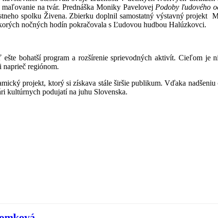
cké maľovanie na tvár. Prednáška Moniky Pavelovej
Podoby ľudového o
estneho spolku Živena. Zbierku doplnil samostatný výstavný projekt 
korých nočných hodín pokračovala s Ľudovou hudbou Halúzkovci.
sť ešte bohatší program a rozšírenie sprievodných aktivít. Cieľom je n
i naprieč regiónom.
namický projekt, ktorý si získava stále širšie publikum. Vďaka nadšen
i kultúrnych podujatí na juhu Slovenska.
Tomková