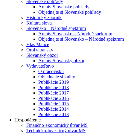
Slovenské pohľady
Archív Slovenské pohľady
Objednajte si Slovenské pohľady
Historický zborník
Kultúra slova
Slovensko – Národné spektrum
Archív Slovensko – Národné spektrum
Objednajte si Slovensko – Národné spektrum
Hlas Matice
Orol tatranský
Slovanský obzor
Archív Slovanský obzor
Vydavateľstvo
O pracovisku
Objednajte si knihy
Publikácie 2019
Publikácie 2018
Publikácie 2017
Publikácie 2016
Publikácie 2015
Publikácie 2014
Publikácie 2013
Hospodárenie
Finančno-ekonomický útvar MS
Technicko-investičný útvar MS