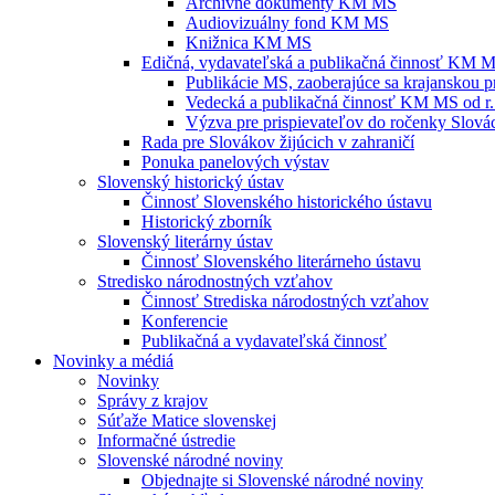
Archívne dokumenty KM MS
Audiovizuálny fond KM MS
Knižnica KM MS
Edičná, vydavateľská a publikačná činnosť KM 
Publikácie MS, zaoberajúce sa krajanskou p
Vedecká a publikačná činnosť KM MS od r.
Výzva pre prispievateľov do ročenky Slovác
Rada pre Slovákov žijúcich v zahraničí
Ponuka panelových výstav
Slovenský historický ústav
Činnosť Slovenského historického ústavu
Historický zborník
Slovenský literárny ústav
Činnosť Slovenského literárneho ústavu
Stredisko národnostných vzťahov
Činnosť Strediska národostných vzťahov
Konferencie
Publikačná a vydavateľská činnosť
Novinky a médiá
Novinky
Správy z krajov
Súťaže Matice slovenskej
Informačné ústredie
Slovenské národné noviny
Objednajte si Slovenské národné noviny