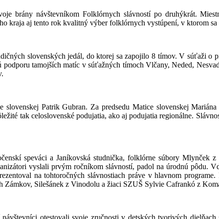
voje brány návštevníkom Folklórnych slávností po druhýkrát. Mies
o kraja aj tento rok kvalitný výber folklórnych vystúpení, v ktorom sa
ičných slovenských jedál, do ktorej sa zapojilo 8 tímov. V súťaži o p
mnú podporu tamojších matíc v súťažných tímoch Vlčany, Neded, Nesva
v.
ice slovenskej Patrik Gubran. Za predsedu Matice slovenskej Mariá
ôležité tak celoslovenské podujatia, ako aj podujatia regionálne. Slávn
enskí speváci a Janíkovská studnička, folklórne súbory Mlynček z
anizátori vyslali prvým ročníkom slávností, padol na úrodnú pôdu. V
prezentoval na tohtoročných slávnostiach práve v hlavnom programe. 
h Zámkov, Silešánek z Vinodolu a žiaci SZUŠ Sylvie Cafrankó z Kom
návštevníci otestovali svoje zručnosti v detských tvorivých dielňach