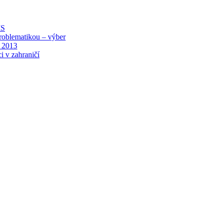
MS
roblematikou – výber
 2013
i v zahraničí