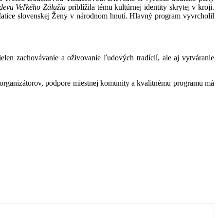
devu Veľkého Zálužia
priblížila tému kultúrnej identity skrytej v kroji.
Matice slovenskej Ženy v národnom hnutí. Hlavný program vyvrcholil
ielen zachovávanie a oživovanie ľudových tradícií, ale aj vytváranie
iu organizátorov, podpore miestnej komunity a kvalitnému programu má