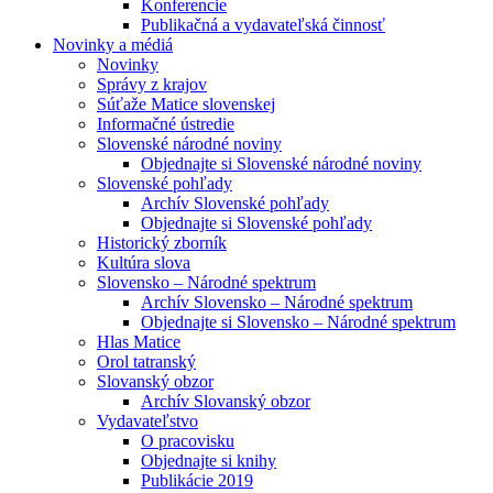
Konferencie
Publikačná a vydavateľská činnosť
Novinky a médiá
Novinky
Správy z krajov
Súťaže Matice slovenskej
Informačné ústredie
Slovenské národné noviny
Objednajte si Slovenské národné noviny
Slovenské pohľady
Archív Slovenské pohľady
Objednajte si Slovenské pohľady
Historický zborník
Kultúra slova
Slovensko – Národné spektrum
Archív Slovensko – Národné spektrum
Objednajte si Slovensko – Národné spektrum
Hlas Matice
Orol tatranský
Slovanský obzor
Archív Slovanský obzor
Vydavateľstvo
O pracovisku
Objednajte si knihy
Publikácie 2019