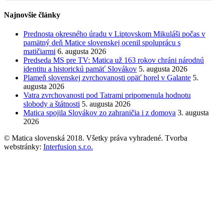
Najnovšie články
Prednosta okresného úradu v Liptovskom Mikuláši počas v
pamätný deň Matice slovenskej ocenil spoluprácu s
matičiarmi
6. augusta 2026
Predseda MS pre TV: Matica už 163 rokov chráni národnú
identitu a historickú pamäť Slovákov
5. augusta 2026
Plameň slovenskej zvrchovanosti opäť horel v Galante
5.
augusta 2026
Vatra zvrchovanosti pod Tatrami pripomenula hodnotu
slobody a štátnosti
5. augusta 2026
Matica spojila Slovákov zo zahraničia i z domova
3. augusta
2026
© Matica slovenská 2018. Všetky práva vyhradené. Tvorba
webstránky:
Interfusion s.r.o.