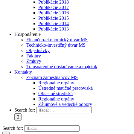
Publikácie 2018
Publikácie 2017
Publikácie 2016
Publikácie 2015
Publikácie 2014
Publikácie 2013
Hospodárenie
Finančno-ekonomický útvar MS
Technicko-investičný útvar MS
Objednávky
Faktúry
Zmluvy
Transparentné obstarávanie a majetok
Kontakty
Zoznam zamestnancov MS
Regionálne orgány
Ústredné matičné pracoviská
Oblastné strediská
Regionálne orgány
Záujmové a vedecké odbory
Search for:
Search for: