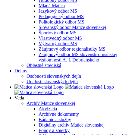
Hudobný odbor MS
Mladá Matica
Jazykový odbor MS
Pedagogický odbor MS
Politologický odbor MS
Slovanský odbor Matice slovenskej
Športový odbor MS
Vlastivedný odbor MS
Výtvarný odbor MS
Záujmový odbor regionalistiky MS
Záujmový odbor MS slovensko-rusínskej
vzájomnosti A. I. Dobrianskeho
Oblastné strediská
Dejiny
Osobnosti slovenských dejín
Udalosti slovenských dejín
Veda
Archív Matice slovenskej
Akvizícia
Archívne dokumenty
Bádanie a služby
Digitálny archív Matice slovenskej
Fondy a zbierky