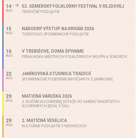
14
15
52. GEMERSKÝ FOLKLÓRNY FESTIVAL V REJDOVEJ
AUG
TRADIČNÉ PODUJATIE
15
NÁRODNÝ VÝSTUP NA KRIVÁŇ 2026
AUG
TURISTICKO-SPOMIENKOVÉ PODUJATIE
16
V TREBIŠOVE, DOMA ŠPIVAME
AUG
PREHLIADKA MIESTNYCH FOLKLÓRNYCH SKUPÍN A SÚBOROV
22
JANÍKOVSKÁ STUDNICA TRADÍCIÍ
AUG
SPOMIENKOVÉ POSEDENIE MATIČIAROV Z JANÍKOVIEC
29
MATIČNÁ VAREŠKA 2026
AUG
2. ROČNÍK KUCHÁRSKEJ SÚŤAŽE VO VARENÍ TRADIČNÝCH
SLOVENSKÝCH JEDÁL V ŠALI
29
2. MATIČNÁ VESELICA
AUG
KULTÚRNE PODUJATIE V NESVADOCH