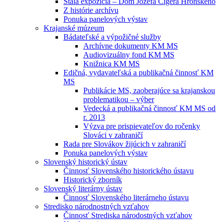
Stála expozícia – Dom Jozefa Cígera Hronského
Z histórie archívu
Ponuka panelových výstav
Krajanské múzeum
Bádateľské a výpožičné služby
Archívne dokumenty KM MS
Audiovizuálny fond KM MS
Knižnica KM MS
Edičná, vydavateľská a publikačná činnosť KM
MS
Publikácie MS, zaoberajúce sa krajanskou
problematikou – výber
Vedecká a publikačná činnosť KM MS od
r. 2013
Výzva pre prispievateľov do ročenky
Slováci v zahraničí
Rada pre Slovákov žijúcich v zahraničí
Ponuka panelových výstav
Slovenský historický ústav
Činnosť Slovenského historického ústavu
Historický zborník
Slovenský literárny ústav
Činnosť Slovenského literárneho ústavu
Stredisko národnostných vzťahov
Činnosť Strediska národostných vzťahov