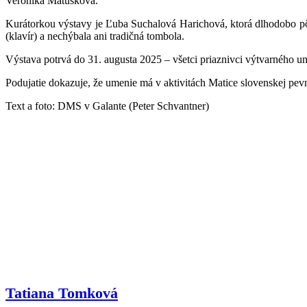
Veronika Matúšková.
Kurátorkou výstavy je Ľuba Suchalová Harichová, ktorá dlhodobo pô
(klavír) a nechýbala ani tradičná tombola.
Výstava potrvá do 31. augusta 2025 – všetci priaznivci výtvarného um
Podujatie dokazuje, že umenie má v aktivitách Matice slovenskej pe
Text a foto: DMS v Galante (Peter Schvantner)
Tatiana Tomková