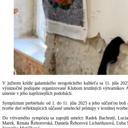
V južnom krídle galantského neogotického kaštieľa sa 11. júla 
výnimočné podujatie organizované Klubom textilných výtvarníkov Ar
umenie v jeho najrôznejších podobách.
Sympózium prebiehalo od 1. do 11. júla 2025 a jeho súčasťou boli a
tvorbe diel reflektujúcich súčasné umelecké prístupy v textilnej tvorbe
Do výtvarného sympózia sa zapojili umelci: Radek Bachratý, Luc
Marek, Renata Řehorovská, Daniela Řehorová Lichardusová, Ľuba Su