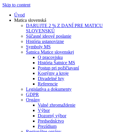
Skip to content
Úvod
Matica slovenská
DARUJTE 2 % Z DANÍ PRE MATICU
SLOVENSKÚ
Súčasné ideové poslanie
História ustanovizne
Symboly MS
Šatnica Matice slovenskej
O pracovisku
História Šatnice MS
Postup pri požičiavaní
Kostýmy a kroje
Divadelné hry
Referencie
Legislatíva a dokumenty
GDPR
Orgány
Valné zhromaždenie
Výbor
Dozorný výbor
Predsedníctvo
Prezídium
Regionálne orgány