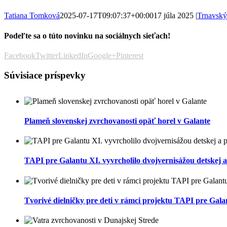
Tatiana Tomková
2025-07-17T09:07:37+00:00
17 júla 2025
|
Trnavský
Podeľte sa o túto novinku na sociálnych sieťach!
Facebook
Twitter
LinkedIn
Google+
Pinterest
Súvisiace príspevky
Plameň slovenskej zvrchovanosti opäť horel v Galante
TAPI pre Galantu XI. vyvrcholilo dvojvernisážou detskej a
Tvorivé dielničky pre deti v rámci projektu TAPI pre Gala