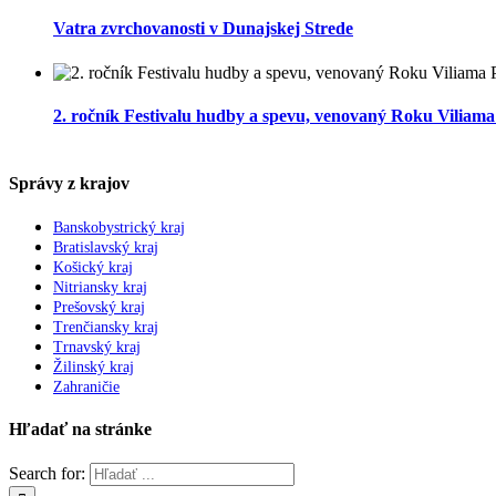
Vatra zvrchovanosti v Dunajskej Strede
2. ročník Festivalu hudby a spevu, venovaný Roku Viliama
Správy z krajov
Banskobystrický kraj
Bratislavský kraj
Košický kraj
Nitriansky kraj
Prešovský kraj
Trenčiansky kraj
Trnavský kraj
Žilinský kraj
Zahraničie
Hľadať na stránke
Search for: