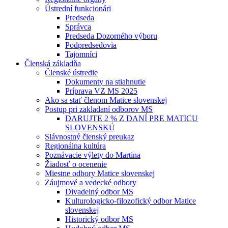
Ústrední funkcionári
Predseda
Správca
Predseda Dozorného výboru
Podpredsedovia
Tajomníci
Členská základňa
Členské ústredie
Dokumenty na stiahnutie
Príprava VZ MS 2025
Ako sa stať členom Matice slovenskej
Postup pri zakladaní odborov MS
DARUJTE 2 % Z DANÍ PRE MATICU
SLOVENSKÚ
Slávnostný členský preukaz
Regionálna kultúra
Poznávacie výlety do Martina
Žiadosť o ocenenie
Miestne odbory Matice slovenskej
Záujmové a vedecké odbory
Divadelný odbor MS
Kulturologicko-filozofický odbor Matice
slovenskej
Historický odbor MS