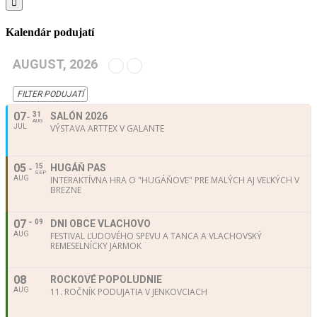
Kalendár podujatí
AUGUST, 2026
FILTER PODUJATÍ
07
31
SALÓN 2026
AUG
JUL
VÝSTAVA ARTTEX V GALANTE
05
15
HUGÁŇ PAS
SEP
AUG
INTERAKTÍVNA HRA O "HUGÁŇOVE" PRE MALÝCH AJ VEĽKÝCH V
BREZNE
07
09
DNI OBCE VLACHOVO
AUG
FESTIVAL ĽUDOVÉHO SPEVU A TANCA A VLACHOVSKÝ
REMESELNÍCKY JARMOK
08
ROCKOVÉ POPOLUDNIE
AUG
11. ROČNÍK PODUJATIA V JENKOVCIACH