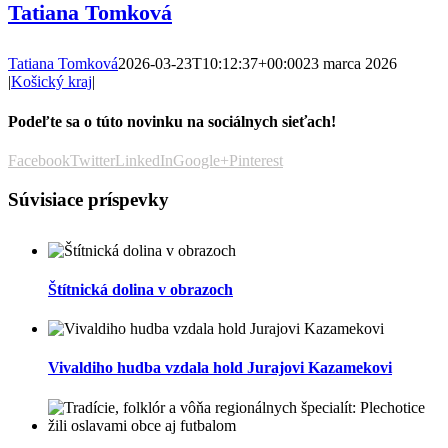
Tatiana Tomková
Tatiana Tomková
2026-03-23T10:12:37+00:00
23 marca 2026
|
Košický kraj
|
Podeľte sa o túto novinku na sociálnych sieťach!
Facebook
Twitter
LinkedIn
Google+
Pinterest
Súvisiace príspevky
Štítnická dolina v obrazoch
Vivaldiho hudba vzdala hold Jurajovi Kazamekovi