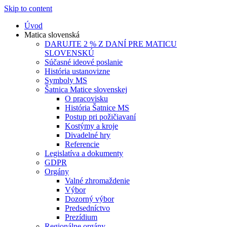
Skip to content
Úvod
Matica slovenská
DARUJTE 2 % Z DANÍ PRE MATICU
SLOVENSKÚ
Súčasné ideové poslanie
História ustanovizne
Symboly MS
Šatnica Matice slovenskej
O pracovisku
História Šatnice MS
Postup pri požičiavaní
Kostýmy a kroje
Divadelné hry
Referencie
Legislatíva a dokumenty
GDPR
Orgány
Valné zhromaždenie
Výbor
Dozorný výbor
Predsedníctvo
Prezídium
Regionálne orgány