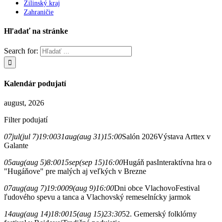
Žilinský kraj
Zahraničie
Hľadať na stránke
Search for:
Kalendár podujatí
august, 2026
Filter podujatí
07
jul
(jul 7)
19:00
31
aug
(aug 31)
15:00
Salón 2026
Výstava Arttex v
Galante
05
aug
(aug 5)
8:00
15
sep
(sep 15)
16:00
Hugáň pas
Interaktívna hra o
"Hugáňove" pre malých aj veľkých v Brezne
07
aug
(aug 7)
19:00
09
(aug 9)
16:00
Dni obce Vlachovo
Festival
ľudového spevu a tanca a Vlachovský remeselnícky jarmok
14
aug
(aug 14)
18:00
15
(aug 15)
23:30
52. Gemerský folklórny