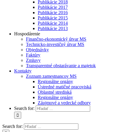
Publikácie 2018
Publikácie 2017
Publikácie 2016
Publikácie 2015
Publikácie 2014
Publikácie 2013
Hospodárenie
Finančno-ekonomický útvar MS
Technicko-investičný útvar MS
Objednávky
Faktúry
Zmluvy
Transparentné obstarávanie a majetok
Kontakty
Zoznam zamestnancov MS
Regionálne orgány
Ústredné matičné pracoviská
Oblastné strediská
Regionálne orgány
Záujmové a vedecké odbory
Search for:
Search for: