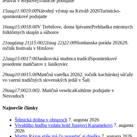
festival v Rejdovej
Tradičné podujatie
15
aug
11:00
19:00
Národný výstup na Kriváň 2026
Turisticko-
spomienkové podujatie
16
aug
15:00
18:00
V Trebišove, doma špivame
Prehliadka miestnych
folklórnych skupín a súborov
21
aug
(aug 21)
15:00
22
(aug 22)
22:00
Hontianska paráda 2026
29.
ročník festivalu v Hrušove
22
aug
15:00
17:00
Janíkovská studnica tradícií
Spomienkové
posedenie matičiarov z Janíkoviec
29
aug
10:00
15:00
Matičná vareška 2026
2. ročník kuchárskej súťaže
vo varení tradičných slovenských jedál v Šali
29
aug
17:00
23:00
2. Matičná veselica
Kultúrne podujatie v
Nesvadoch
Najnovšie články
Štítnická dolina v obrazoch
7. augusta 2026
Vivaldiho hudba vzdala hold Jurajovi Kazamekovi
7. augusta
2026
Martin Rázus stále má čo povedať aj dnešku
7. augusta 2026