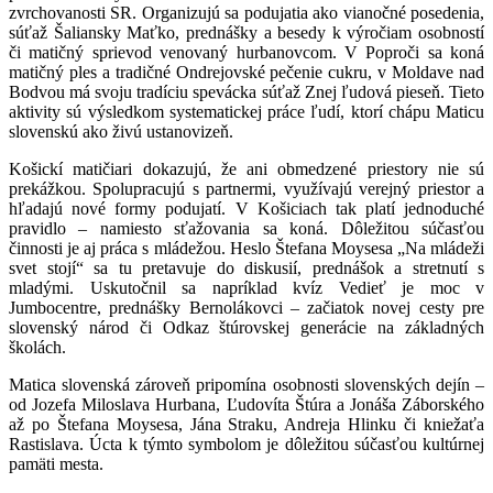
zvrchovanosti SR. Organizujú sa podujatia ako vianočné posedenia,
súťaž Šaliansky Maťko, prednášky a besedy k výročiam osobností
či matičný sprievod venovaný hurbanovcom. V Poproči sa koná
matičný ples a tradičné Ondrejovské pečenie cukru, v Moldave nad
Bodvou má svoju tradíciu spevácka súťaž Znej ľudová pieseň. Tieto
aktivity sú výsledkom systematickej práce ľudí, ktorí chápu Maticu
slovenskú ako živú ustanovizeň.
Košickí matičiari dokazujú, že ani obmedzené priestory nie sú
prekážkou. Spolupracujú s partnermi, využívajú verejný priestor a
hľadajú nové formy podujatí. V Košiciach tak platí jednoduché
pravidlo – namiesto sťažovania sa koná. Dôležitou súčasťou
činnosti je aj práca s mládežou. Heslo Štefana Moysesa „Na mládeži
svet stojí“ sa tu pretavuje do diskusií, prednášok a stretnutí s
mladými. Uskutočnil sa napríklad kvíz Vedieť je moc v
Jumbocentre, prednášky Bernolákovci – začiatok novej cesty pre
slovenský národ či Odkaz štúrovskej generácie na základných
školách.
Matica slovenská zároveň pripomína osobnosti slovenských dejín –
od Jozefa Miloslava Hurbana, Ľudovíta Štúra a Jonáša Záborského
až po Štefana Moysesa, Jána Straku, Andreja Hlinku či kniežaťa
Rastislava. Úcta k týmto symbolom je dôležitou súčasťou kultúrnej
pamäti mesta.