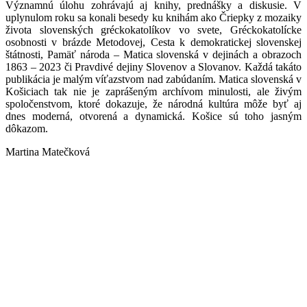
Významnú úlohu zohrávajú aj knihy, prednášky a diskusie. V
uplynulom roku sa konali besedy ku knihám ako Čriepky z mozaiky
života slovenských gréckokatolíkov vo svete, Gréckokatolícke
osobnosti v brázde Metodovej, Cesta k demokratickej slovenskej
štátnosti, Pamäť národa – Matica slovenská v dejinách a obrazoch
1863 – 2023 či Pravdivé dejiny Slovenov a Slovanov. Každá takáto
publikácia je malým víťazstvom nad zabúdaním. Matica slovenská v
Košiciach tak nie je zaprášeným archívom minulosti, ale živým
spoločenstvom, ktoré dokazuje, že národná kultúra môže byť aj
dnes moderná, otvorená a dynamická. Košice sú toho jasným
dôkazom.
Martina Matečková