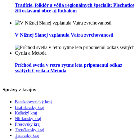
Tradície, folklór a vôňa regionálnych špecialít: Plechotice
žili oslavami obce aj futbalom
V Nižnej Slanej vzplanula Vatra zvrchovanosti
Príchod svetla v retro rytme leta pripomenul odkaz
svätých Cyrila a Metoda
Správy z krajov
Banskobystrický kraj
Bratislavský kraj
Košický kraj
Nitriansky kraj
Prešovský kraj
Trenčiansky kraj
Trnavský kraj