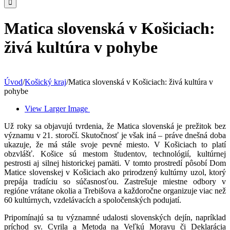
Matica slovenská v Košiciach:
živá kultúra v pohybe
Úvod
/
Košický kraj
/
Matica slovenská v Košiciach: živá kultúra v
pohybe
View Larger Image
Už roky sa objavujú tvrdenia, že Matica slovenská je prežitok bez
významu v 21. storočí. Skutočnosť je však iná – práve dnešná doba
ukazuje, že má stále svoje pevné miesto. V Košiciach to platí
obzvlášť. Košice sú mestom študentov, technológií, kultúrnej
pestrosti aj silnej historickej pamäti. V tomto prostredí pôsobí Dom
Matice slovenskej v Košiciach ako prirodzený kultúrny uzol, ktorý
prepája tradíciu so súčasnosťou. Zastrešuje miestne odbory v
regióne vrátane okolia a Trebišova a každoročne organizuje viac než
60 kultúrnych, vzdelávacích a spoločenských podujatí.
Pripomínajú sa tu významné udalosti slovenských dejín, napríklad
príchod sv. Cyrila a Metoda na Veľkú Moravu či Deklarácia