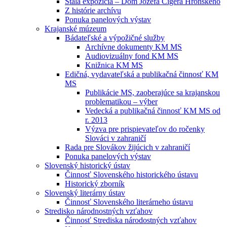
Stála expozícia – Dom Jozefa Cígera Hronského
Z histórie archívu
Ponuka panelových výstav
Krajanské múzeum
Bádateľské a výpožičné služby
Archívne dokumenty KM MS
Audiovizuálny fond KM MS
Knižnica KM MS
Edičná, vydavateľská a publikačná činnosť KM
MS
Publikácie MS, zaoberajúce sa krajanskou
problematikou – výber
Vedecká a publikačná činnosť KM MS od
r. 2013
Výzva pre prispievateľov do ročenky
Slováci v zahraničí
Rada pre Slovákov žijúcich v zahraničí
Ponuka panelových výstav
Slovenský historický ústav
Činnosť Slovenského historického ústavu
Historický zborník
Slovenský literárny ústav
Činnosť Slovenského literárneho ústavu
Stredisko národnostných vzťahov
Činnosť Strediska národostných vzťahov