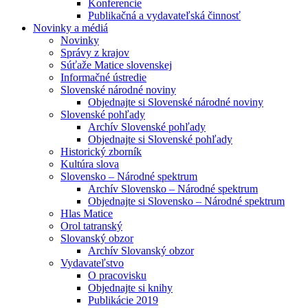
Konferencie
Publikačná a vydavateľská činnosť
Novinky a médiá
Novinky
Správy z krajov
Súťaže Matice slovenskej
Informačné ústredie
Slovenské národné noviny
Objednajte si Slovenské národné noviny
Slovenské pohľady
Archív Slovenské pohľady
Objednajte si Slovenské pohľady
Historický zborník
Kultúra slova
Slovensko – Národné spektrum
Archív Slovensko – Národné spektrum
Objednajte si Slovensko – Národné spektrum
Hlas Matice
Orol tatranský
Slovanský obzor
Archív Slovanský obzor
Vydavateľstvo
O pracovisku
Objednajte si knihy
Publikácie 2019