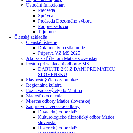
Ústrední funkcionári
Predseda
Správca
Predseda Dozorného výboru
Podpredsedovia
Tajomníci
Členská základňa
Členské ústredie
Dokumenty na stiahnutie
Príprava VZ MS 2025
Ako sa stať členom Matice slovenskej
Postup pri zakladaní odborov MS
DARUJTE 2 % Z DANÍ PRE MATICU
SLOVENSKÚ
Slávnostný členský preukaz
Regionálna kultúra
Poznávacie výlety do Martina
Žiadosť o ocenenie
Miestne odbory Matice slovenskej
Záujmové a vedecké odbory
Divadelný odbor MS
Kulturologicko-filozofický odbor Matice
slovenskej
Historický odbor MS