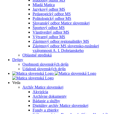
Hudobný odbor MS
Mladá Matica
Jazykový odbor MS
Pedagogický odbor MS
Politologický odbor MS
Slovanský odbor Matice slovenskej
Športový odbor MS
Vlastivedný odbor MS
Výtvarný odbor MS
Záujmový odbor regionalistiky MS
Záujmový odbor MS slovensko-rusínskej
vzájomnosti A. I. Dobrianskeho
Oblastné strediská
Dejiny
Osobnosti slovenských dejín
Udalosti slovenských dejín
Veda
Archív Matice slovenskej
Akvizícia
Archívne dokumenty
Bádanie a služby
Digitálny archív Matice slovenskej
Fondy a zbierky