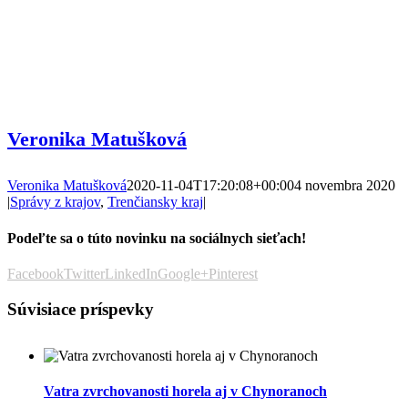
Veronika Matušková
Veronika Matušková
2020-11-04T17:20:08+00:00
4 novembra 2020
|
Správy z krajov
,
Trenčiansky kraj
|
Podeľte sa o túto novinku na sociálnych sieťach!
Facebook
Twitter
LinkedIn
Google+
Pinterest
Súvisiace príspevky
Vatra zvrchovanosti horela aj v Chynoranoch