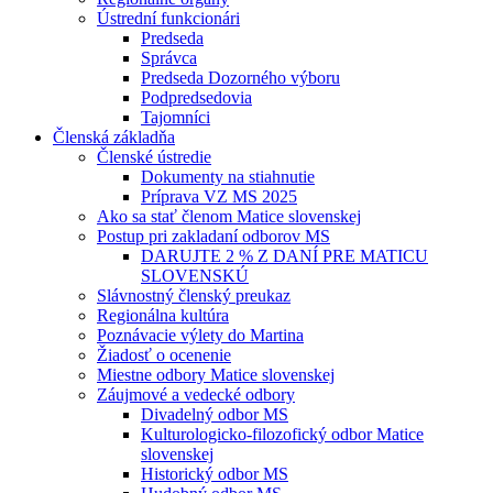
Ústrední funkcionári
Predseda
Správca
Predseda Dozorného výboru
Podpredsedovia
Tajomníci
Členská základňa
Členské ústredie
Dokumenty na stiahnutie
Príprava VZ MS 2025
Ako sa stať členom Matice slovenskej
Postup pri zakladaní odborov MS
DARUJTE 2 % Z DANÍ PRE MATICU
SLOVENSKÚ
Slávnostný členský preukaz
Regionálna kultúra
Poznávacie výlety do Martina
Žiadosť o ocenenie
Miestne odbory Matice slovenskej
Záujmové a vedecké odbory
Divadelný odbor MS
Kulturologicko-filozofický odbor Matice
slovenskej
Historický odbor MS