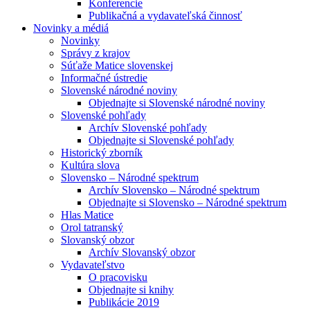
Konferencie
Publikačná a vydavateľská činnosť
Novinky a médiá
Novinky
Správy z krajov
Súťaže Matice slovenskej
Informačné ústredie
Slovenské národné noviny
Objednajte si Slovenské národné noviny
Slovenské pohľady
Archív Slovenské pohľady
Objednajte si Slovenské pohľady
Historický zborník
Kultúra slova
Slovensko – Národné spektrum
Archív Slovensko – Národné spektrum
Objednajte si Slovensko – Národné spektrum
Hlas Matice
Orol tatranský
Slovanský obzor
Archív Slovanský obzor
Vydavateľstvo
O pracovisku
Objednajte si knihy
Publikácie 2019