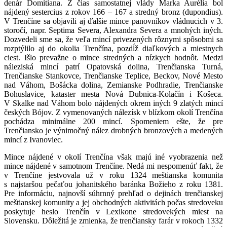
denár Domitiana. Z čias samostatnej vlády Marka Aurélia bol
nájdený sestercius z rokov 166 ‒ 167 a stredný bronz (dupondius).
V Trenčíne sa objavili aj ďalšie mince panovníkov vládnucich v 3.
storočí, napr. Septima Severa, Alexandra Severa a mnohých iných.
Dozvedeli sme sa, že veľa mincí privezených rôznymi spôsobmi sa
rozptýlilo aj do okolia Trenčína, pozdĺž diaľkových a miestnych
ciest. Išlo prevažne o mince stredných a nízkych hodnôt. Medzi
náleziská mincí patrí Opatovská dolina, Trenčianska Turná,
Trenčianske Stankovce, Trenčianske Teplice, Beckov, Nové Mesto
nad Váhom, Bošácka dolina, Zemianske Podhradie, Trenčianske
Bohuslavice, kataster mesta Nová Dubnica-Kolačín i Košeca.
V Skalke nad Váhom bolo nájdených okrem iných 9 zlatých mincí
českých Bójov. Z vymenovaných nálezísk v blízkom okolí Trenčína
pochádza minimálne 200 mincí. Spomeniem ešte, že pre
Trenčiansko je výnimočný nález drobných bronzových a medených
mincí z Ivanoviec.
Mince nájdené v okolí Trenčína však majú iné vyobrazenia než
mince nájdené v samotnom Trenčíne. Nedá mi nespomenúť fakt, že
v Trenčíne jestvovala už v roku 1324 meštianska komunita
s najstaršou pečaťou johanitského baránka Božieho z roku 1381.
Pre informáciu, najnovší súhrnný prehľad o dejinách trenčianskej
meštianskej komunity a jej obchodných aktivitách počas stredoveku
poskytuje heslo Trenčín v Lexikone stredovekých miest na
Slovensku. Dôležitá je zmienka, že trenčiansky farár v rokoch 1332