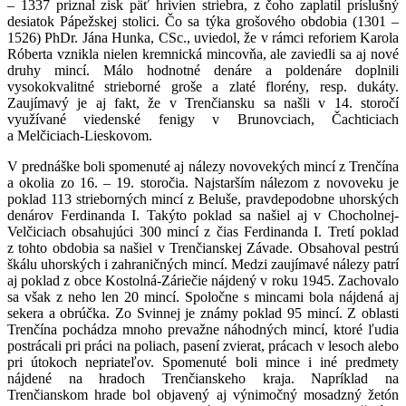
‒ 1337 priznal zisk päť hrivien striebra, z čoho zaplatil príslušný
desiatok Pápežskej stolici. Čo sa týka grošového obdobia (1301 ‒
1526) PhDr. Jána Hunka, CSc., uviedol, že v rámci reforiem Karola
Róberta vznikla nielen kremnická mincovňa, ale zaviedli sa aj nové
druhy mincí. Málo hodnotné denáre a poldenáre doplnili
vysokokvalitné strieborné groše a zlaté florény, resp. dukáty.
Zaujímavý je aj fakt, že v Trenčiansku sa našli v 14. storočí
využívané viedenské fenigy v Brunovciach, Čachticiach
a Melčiciach-Lieskovom.
V prednáške boli spomenuté aj nálezy novovekých mincí z Trenčína
a okolia zo 16. ‒ 19. storočia. Najstarším nálezom z novoveku je
poklad 113 strieborných mincí z Beluše, pravdepodobne uhorských
denárov Ferdinanda I. Takýto poklad sa našiel aj v Chocholnej-
Velčiciach obsahujúci 300 mincí z čias Ferdinanda I. Tretí poklad
z tohto obdobia sa našiel v Trenčianskej Závade. Obsahoval pestrú
škálu uhorských i zahraničných mincí. Medzi zaujímavé nálezy patrí
aj poklad z obce Kostolná-Záriečie nájdený v roku 1945. Zachovalo
sa však z neho len 20 mincí. Spoločne s mincami bola nájdená aj
sekera a obrúčka. Zo Svinnej je známy poklad 95 mincí. Z oblasti
Trenčína pochádza mnoho prevažne náhodných mincí, ktoré ľudia
postrácali pri práci na poliach, pasení zvierat, prácach v lesoch alebo
pri útokoch nepriateľov. Spomenuté boli mince i iné predmety
nájdené na hradoch Trenčianskeho kraja. Napríklad na
Trenčianskom hrade bol objavený aj výnimočný mosadzný žetón