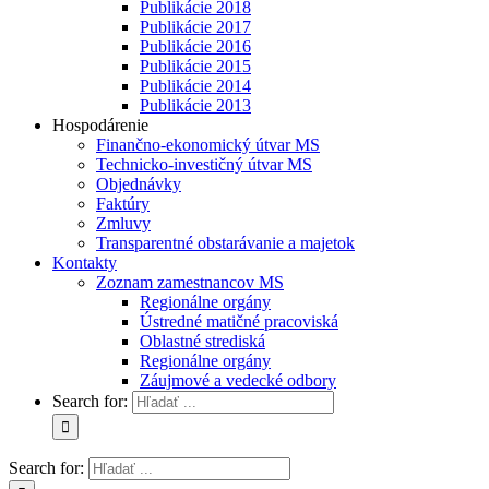
Publikácie 2018
Publikácie 2017
Publikácie 2016
Publikácie 2015
Publikácie 2014
Publikácie 2013
Hospodárenie
Finančno-ekonomický útvar MS
Technicko-investičný útvar MS
Objednávky
Faktúry
Zmluvy
Transparentné obstarávanie a majetok
Kontakty
Zoznam zamestnancov MS
Regionálne orgány
Ústredné matičné pracoviská
Oblastné strediská
Regionálne orgány
Záujmové a vedecké odbory
Search for:
Search for: