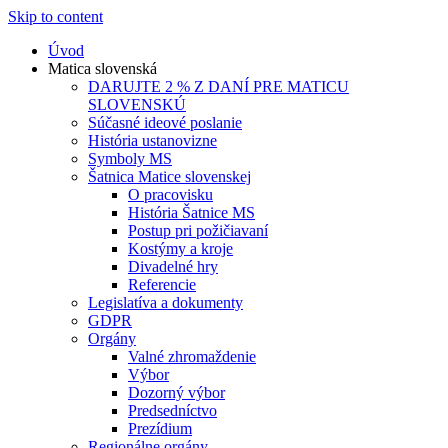
Skip to content
Úvod
Matica slovenská
DARUJTE 2 % Z DANÍ PRE MATICU
SLOVENSKÚ
Súčasné ideové poslanie
História ustanovizne
Symboly MS
Šatnica Matice slovenskej
O pracovisku
História Šatnice MS
Postup pri požičiavaní
Kostýmy a kroje
Divadelné hry
Referencie
Legislatíva a dokumenty
GDPR
Orgány
Valné zhromaždenie
Výbor
Dozorný výbor
Predsedníctvo
Prezídium
Regionálne orgány