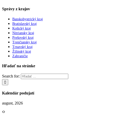
Správy z krajov
Banskobystrický kraj
Bratislavský kraj
Košický kraj
Nitriansky kraj
Prešovský kraj
Trenčiansky kraj
Trnavský kraj
Žilinský kraj
Zahraničie
Hľadať na stránke
Search for:
Kalendár podujatí
august, 2026