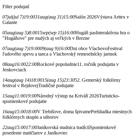
Filter podujatí
07
jul
(jul 7)
19:00
31
aug
(aug 31)
15:00
Salón 2026
Výstava Arttex v
Galante
05
aug
(aug 5)
8:00
15
sep
(sep 15)
16:00
Hugáň pas
Interaktívna hra o
"Hugáňove" pre malých aj veľkých v Brezne
07
aug
(aug 7)
19:00
09
(aug 9)
16:00
Dni obce Vlachovo
Festival
ľudového spevu a tanca a Vlachovský remeselnícky jarmok
08
aug
16:00
22:00
Rockové popoludnie
11. ročník podujatia v
Jenkovciach
14
aug
(aug 14)
18:00
15
(aug 15)
23:30
52. Gemerský folklórny
festival v Rejdovej
Tradičné podujatie
15
aug
11:00
19:00
Národný výstup na Kriváň 2026
Turisticko-
spomienkové podujatie
16
aug
15:00
18:00
V Trebišove, doma špivame
Prehliadka miestnych
folklórnych skupín a súborov
22
aug
15:00
17:00
Janíkovská studnica tradícií
Spomienkové
posedenie matičiarov z Janíkoviec