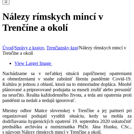
Nálezy rímskych mincí v
Trenčíne a okolí
Úvod
/
Správy z krajov
,
Trenčiansky kraj
/
Nálezy rímskych mincí v
Trenčíne a okolí
View Larger Image
Nachádzame sa v neľahkej situácii zapríčinenej opatreniami
a obmedzeniami v snahe zabrániť šíreniu pandémie Covid-19.
Kultúra je jednou z oblastí, ktorá na to mimoriadne dopláca. Mnohé
plánované a pripravované podujatia sa museli zrušiť alebo presunúť
na neurčito. Realita každodenného života, a teda ani opatrenia proti
pandémii sa nedali a nedajú ignorovať.
Miestny odbor Matice slovenskej v Trenčíne a jej partneri pri
organizovaní podujatí vystihli situáciu, kedy sa mohla za
dodržiavania hygienických opatrení 19. septembra 2020 uskutočniť
prednáška archivára a numizmatika PhDr. Jána Hunku, CSc.,
s názvom Nálezy rímskych mincí v Trenčíne a okolí.