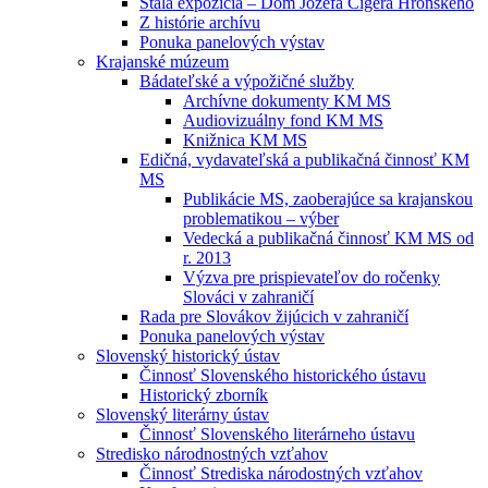
Stála expozícia – Dom Jozefa Cígera Hronského
Z histórie archívu
Ponuka panelových výstav
Krajanské múzeum
Bádateľské a výpožičné služby
Archívne dokumenty KM MS
Audiovizuálny fond KM MS
Knižnica KM MS
Edičná, vydavateľská a publikačná činnosť KM
MS
Publikácie MS, zaoberajúce sa krajanskou
problematikou – výber
Vedecká a publikačná činnosť KM MS od
r. 2013
Výzva pre prispievateľov do ročenky
Slováci v zahraničí
Rada pre Slovákov žijúcich v zahraničí
Ponuka panelových výstav
Slovenský historický ústav
Činnosť Slovenského historického ústavu
Historický zborník
Slovenský literárny ústav
Činnosť Slovenského literárneho ústavu
Stredisko národnostných vzťahov
Činnosť Strediska národostných vzťahov