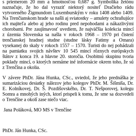
s priemerom 20 mm a hmotnosťou 0,687 g. Symbolika žetónu
naznačuje, že ho dal vyraziť niektorý nositeľ Dračieho rádu
vytvoreného Žigmundom Luxemburským v roku 1408 alebo 1409.
Na Trenčianskom hrade sa našli aj sviatostky – amulety ochraňujúce
ich majiteľa alebo aj jeho rodinu pred nepohodami a nákazlivými
chorobami. Pre zaujímavosť uvediem, že najväčšia kolekcia mincí
z územia Slovenska sa našla v rokoch 1968 ‒ 1970 pri čistení
trenčianskej hradnej studne (studne lásky Fatimy a Omara)
vysekanej do skaly v rokoch 1557 ‒ 1570. Turisti do nej pohádzali
na pamiatku svojich návštev 10 545 mincí rôznych európskych
štátov z konca 19. a hlavne 20. storočia. Osobitnú skupinu tvoria
poklady mincí, o ktorých nemáme iné informácie okrem toho, že sú
z Trenčína a okolia.
V závere PhDr. Jána Hunka, CSc., uviedol, že jeho prednáška je
sumarizáciou desiatky nálezov jeho kolegov PhDr. M. Šišmiša, Dr.
E. Kolníkovej, Dr. Š. Pozdišovského, Dr. T. Nešporovej, kolegu
Somra a mnohých iných, ktorí prispeli k tomu, že sme sa dozvedeli
o Trenčíne a okolí zase niečo viac.
Jana Poláková, MO MS v Trenčíne
PhDr. Ján Hunka, CSc.