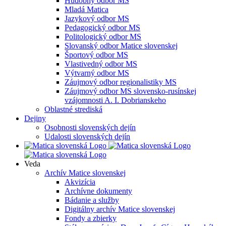
Hudobný odbor MS
Mladá Matica
Jazykový odbor MS
Pedagogický odbor MS
Politologický odbor MS
Slovanský odbor Matice slovenskej
Športový odbor MS
Vlastivedný odbor MS
Výtvarný odbor MS
Záujmový odbor regionalistiky MS
Záujmový odbor MS slovensko-rusínskej
vzájomnosti A. I. Dobrianskeho
Oblastné strediská
Dejiny
Osobnosti slovenských dejín
Udalosti slovenských dejín
Veda
Archív Matice slovenskej
Akvizícia
Archívne dokumenty
Bádanie a služby
Digitálny archív Matice slovenskej
Fondy a zbierky