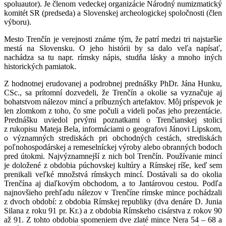
spoluautor). Je členom vedeckej organizácie Národný numizmatický
komitét SR (predseda) a Slovenskej archeologickej spoločnosti (člen
výboru).
Mesto Trenčín je verejnosti známe tým, že patrí medzi tri najstaršie
mestá na Slovensku. O jeho histórii by sa dalo veľa napísať,
nachádza sa tu napr. rímsky nápis, studňa lásky a mnoho iných
historických pamiatok.
Z hodnotnej erudovanej a podrobnej prednášky PhDr. Jána Hunku,
CSc., sa prítomní dozvedeli, že Trenčín a okolie sa vyznačuje aj
bohatstvom nálezov mincí a príbuzných artefaktov. Môj príspevok je
len zlomkom z toho, čo sme počuli a videli počas jeho prezentácie.
Prednášku uviedol prvými poznatkami o Trenčianskej stolici
z rukopisu Mateja Bela, informáciami o geografovi Jánovi Lipskom,
o významných strediskách pri obchodných cestách, strediskách
poľnohospodárskej a remeselníckej výroby alebo obranných bodoch
pred útokmi. Najvýznamnejší z nich bol Trenčín. Používanie mincí
je doložené z obdobia púchovskej kultúry a Rímskej ríše, keď sem
prenikali veľké množstvá rímskych mincí. Dostávali sa do okolia
Trenčína aj diaľkovým obchodom, a to Jantárovou cestou. Podľa
najnovšieho prehľadu nálezov v Trenčíne rímske mince pochádzali
z dvoch období: z obdobia Rímskej republiky (dva denáre D. Junia
Silana z roku 91 pr. Kr.) a z obdobia Rímskeho cisárstva z rokov 90
až 91. Z tohto obdobia spomeniem dve zlaté mince Nera 54 ‒ 68 a