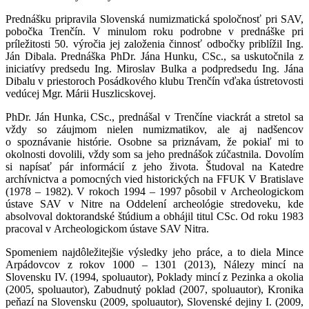
Prednášku pripravila Slovenská numizmatická spoločnosť pri SAV,
pobočka Trenčín. V minulom roku podrobne v prednáške pri
príležitosti 50. výročia jej založenia činnosť odbočky priblížil Ing.
Ján Dibala. Prednáška PhDr. Jána Hunku, CSc., sa uskutočnila z
iniciatívy predsedu Ing. Miroslav Bulka a podpredsedu Ing. Jána
Dibalu v priestoroch Posádkového klubu Trenčín vďaka ústretovosti
vedúcej Mgr. Márii Huszlicskovej.
PhDr. Ján Hunka, CSc., prednášal v Trenčíne viackrát a stretol sa
vždy so záujmom nielen numizmatikov, ale aj nadšencov
o spoznávanie histórie. Osobne sa priznávam, že pokiaľ mi to
okolnosti dovolili, vždy som sa jeho prednášok zúčastnila. Dovolím
si napísať pár informácií z jeho života. Študoval na Katedre
archívnictva a pomocných vied historických na FFUK V Bratislave
(1978 – 1982). V rokoch 1994 – 1997 pôsobil v Archeologickom
ústave SAV v Nitre na Oddelení archeológie stredoveku, kde
absolvoval doktorandské štúdium a obhájil titul CSc. Od roku 1983
pracoval v Archeologickom ústave SAV Nitra.
Spomeniem najdôležitejšie výsledky jeho práce, a to diela Mince
Arpádovcov z rokov 1000 ‒ 1301 (2013), Nálezy mincí na
Slovensku IV. (1994, spoluautor), Poklady mincí z Pezinka a okolia
(2005, spoluautor), Zabudnutý poklad (2007, spoluautor), Kronika
peňazí na Slovensku (2009, spoluautor), Slovenské dejiny I. (2009,