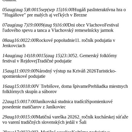
05
aug
(aug 5)
8:00
15
sep
(sep 15)
16:00
Hugáň pas
Interaktívna hra o
"Hugáňove" pre malých aj veľkých v Brezne
07
aug
(aug 7)
19:00
09
(aug 9)
16:00
Dni obce Vlachovo
Festival
ľudového spevu a tanca a Vlachovský remeselnícky jarmok
08
aug
16:00
22:00
Rockové popoludnie
11. ročník podujatia v
Jenkovciach
14
aug
(aug 14)
18:00
15
(aug 15)
23:30
52. Gemerský folklórny
festival v Rejdovej
Tradičné podujatie
15
aug
11:00
19:00
Národný výstup na Kriváň 2026
Turisticko-
spomienkové podujatie
16
aug
15:00
18:00
V Trebišove, doma špivame
Prehliadka miestnych
folklórnych skupín a súborov
22
aug
15:00
17:00
Janíkovská studnica tradícií
Spomienkové
posedenie matičiarov z Janíkoviec
29
aug
10:00
15:00
Matičná vareška 2026
2. ročník kuchárskej súťaže
vo varení tradičných slovenských jedál v Šali