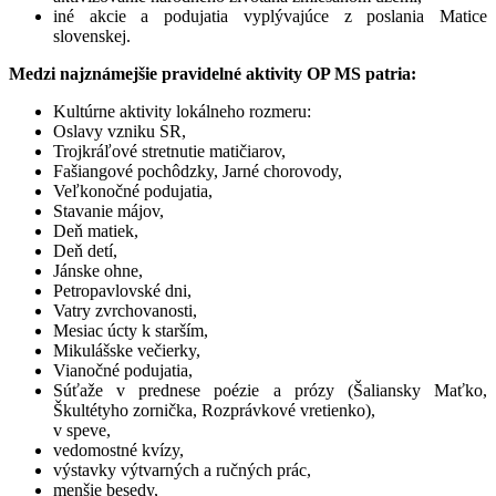
iné akcie a podujatia vyplývajúce z poslania Matice
slovenskej.
Medzi najznámejšie pravidelné aktivity OP MS patria:
Kultúrne aktivity lokálneho rozmeru:
Oslavy vzniku SR,
Trojkráľové stretnutie matičiarov,
Fašiangové pochôdzky, Jarné chorovody,
Veľkonočné podujatia,
Stavanie májov,
Deň matiek,
Deň detí,
Jánske ohne,
Petropavlovské dni,
Vatry zvrchovanosti,
Mesiac úcty k starším,
Mikulášske večierky,
Vianočné podujatia,
Súťaže v prednese poézie a prózy (Šaliansky Maťko,
Škultétyho zornička, Rozprávkové vretienko),
v speve,
vedomostné kvízy,
výstavky výtvarných a ručných prác,
menšie besedy,