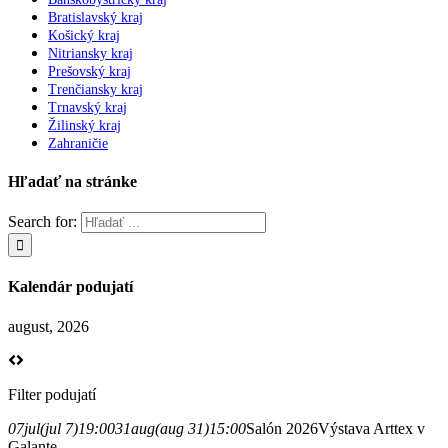
Bratislavský kraj
Košický kraj
Nitriansky kraj
Prešovský kraj
Trenčiansky kraj
Trnavský kraj
Žilinský kraj
Zahraničie
Hľadať na stránke
Search for:
Kalendár podujatí
august, 2026
Filter podujatí
07
jul
(jul 7)
19:00
31
aug
(aug 31)
15:00
Salón 2026
Výstava Arttex v
Galante