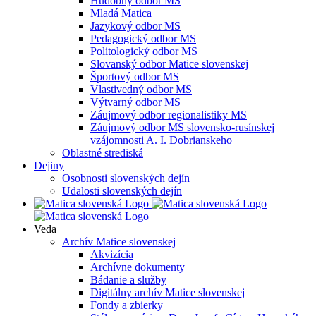
Hudobný odbor MS
Mladá Matica
Jazykový odbor MS
Pedagogický odbor MS
Politologický odbor MS
Slovanský odbor Matice slovenskej
Športový odbor MS
Vlastivedný odbor MS
Výtvarný odbor MS
Záujmový odbor regionalistiky MS
Záujmový odbor MS slovensko-rusínskej
vzájomnosti A. I. Dobrianskeho
Oblastné strediská
Dejiny
Osobnosti slovenských dejín
Udalosti slovenských dejín
Veda
Archív Matice slovenskej
Akvizícia
Archívne dokumenty
Bádanie a služby
Digitálny archív Matice slovenskej
Fondy a zbierky