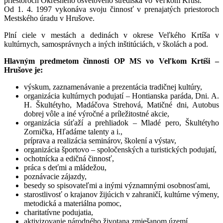
priestoroch Okresného osvetového strediska vo Veľkom Krtíši.
Od 1. 4. 1997 vykonáva svoju činnosť v prenajatých priestoroch
Mestského úradu v Hrušove.
Plní ciele v mestách a dedinách v okrese Veľkého Krtíša v
kultúrnych, samosprávnych a iných inštitúciách, v školách a pod.
Hlavným predmetom činnosti OP MS vo Veľkom Krtíši –
Hrušove je:
výskum, zaznamenávanie a prezentácia tradičnej kultúry,
organizácia kultúrnych podujatí – Hontianska paráda, Dni. A.
H. Škultétyho, Madáčova Strehová, Matičné dni, Autobus
dobrej vôle a iné výročné a príležitostné akcie,
organizácia súťaží a prehliadok – Mladé pero, Škultétyho
Zornička, Hľadáme talenty a i.,
príprava a realizácia seminárov, školení a výstav,
organizácia športovo – spoločenských a turistických podujatí,
ochotnícka a edičná činnosť,
práca s deťmi a mládežou,
poznávacie zájazdy,
besedy so spisovateľmi a inými významnými osobnosťami,
starostlivosť o krajanov žijúcich v zahraničí, kultúrne výmeny,
metodická a materiálna pomoc,
charitatívne podujatia,
aktivizovanie národného životana zmiešanom území,