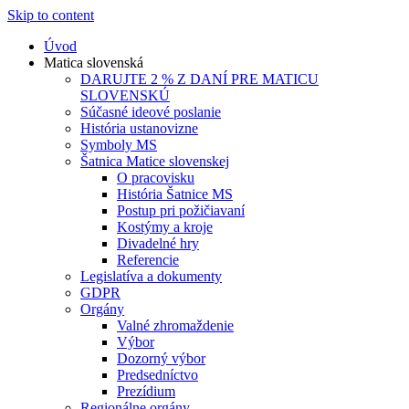
Skip to content
Úvod
Matica slovenská
DARUJTE 2 % Z DANÍ PRE MATICU
SLOVENSKÚ
Súčasné ideové poslanie
História ustanovizne
Symboly MS
Šatnica Matice slovenskej
O pracovisku
História Šatnice MS
Postup pri požičiavaní
Kostýmy a kroje
Divadelné hry
Referencie
Legislatíva a dokumenty
GDPR
Orgány
Valné zhromaždenie
Výbor
Dozorný výbor
Predsedníctvo
Prezídium
Regionálne orgány