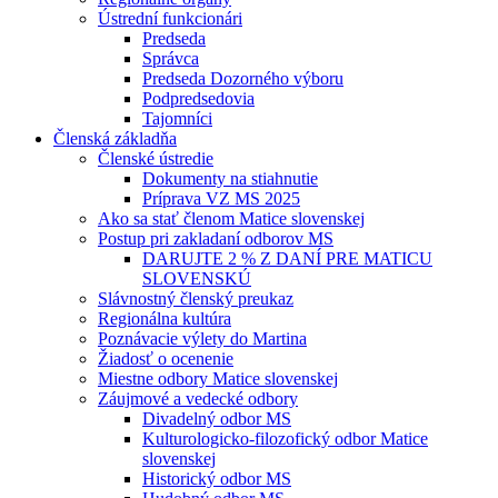
Ústrední funkcionári
Predseda
Správca
Predseda Dozorného výboru
Podpredsedovia
Tajomníci
Členská základňa
Členské ústredie
Dokumenty na stiahnutie
Príprava VZ MS 2025
Ako sa stať členom Matice slovenskej
Postup pri zakladaní odborov MS
DARUJTE 2 % Z DANÍ PRE MATICU
SLOVENSKÚ
Slávnostný členský preukaz
Regionálna kultúra
Poznávacie výlety do Martina
Žiadosť o ocenenie
Miestne odbory Matice slovenskej
Záujmové a vedecké odbory
Divadelný odbor MS
Kulturologicko-filozofický odbor Matice
slovenskej
Historický odbor MS