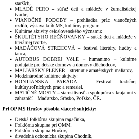
starších,
MLADÉ PERO – súťaž detí a mládeže v žurnalistickej
tvorbe,
VIANOČNÉ PODOBY – prehliadka prác vianočných
ozdôb, výstava kníh MS, kultúrny program.
Kultúrne aktivity celoslovenského významu:
ŠKULTÉTYHO REČŇOVANKY – súťaž detí a mládeže v
literárnej tvorbe,
MADÁČOVÁ STREHOVÁ – festival litertúry, hudby a
tanca,
AUTOBUS DOBREJ VôLE – humanitno – kultúrne
podujatie pre detské domovy a domovy dôchodcov,
MALIARSKY PLENER – stretnutie amatérskych maliarov,
Medzinárodné kultúrne aktivity:
HONTIANSKA PARÁDA – Festival tradičnej
kultúry,roľníckych prác a remesiel,
MATIČNÉ MOSTY – starostlivosť a spolupráca s krajanmi v
zahraničí – Maďarsko, Srbsko, Poľsko, ČR.
Pri OP MS Hrušov pôsobia viaceré subjekty:
Detská folklórna skupina ragačinka,
Folklórna skupina pri OMM,
Folklórna skupina Hrušov,
divadelná ochotnícka skupina Chodník,