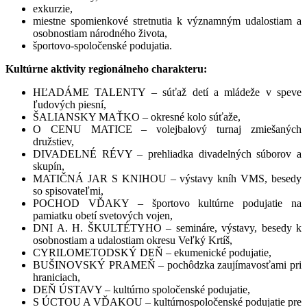
exkurzie,
miestne spomienkové stretnutia k významným udalostiam a
osobnostiam národného života,
športovo-spoločenské podujatia.
Kultúrne aktivity regionálneho charakteru:
HĽADÁME TALENTY – súťaž detí a mládeže v speve
ľudových piesní,
ŠALIANSKY MAŤKO – okresné kolo súťaže,
O CENU MATICE – volejbalový turnaj zmiešaných
družstiev,
DIVADELNÉ RÉVY – prehliadka divadelných súborov a
skupín,
MATIČNÁ JAR S KNIHOU – výstavy kníh VMS, besedy
so spisovateľmi,
POCHOD VĎAKY – športovo kultúrne podujatie na
pamiatku obetí svetových vojen,
DNI A. H. ŠKULTÉTYHO – semináre, výstavy, besedy k
osobnostiam a udalostiam okresu Veľký Krtíš,
CYRILOMETODSKÝ DEŇ – ekumenické podujatie,
BUŠINOVSKÝ PRAMEŇ – pochôdzka zaujímavosťami pri
hraniciach,
DEŇ ÚSTAVY – kultúrno spoločenské podujatie,
S ÚCTOU A VĎAKOU – kultúrnospoločenské podujatie pre