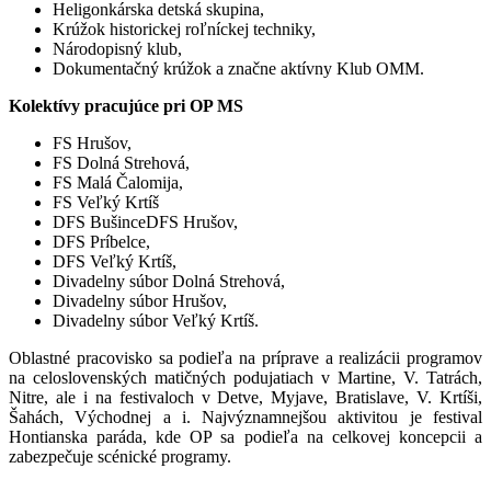
Heligonkárska detská skupina,
Krúžok historickej roľníckej techniky,
Národopisný klub,
Dokumentačný krúžok a značne aktívny Klub OMM.
Kolektívy pracujúce pri OP MS
FS Hrušov,
FS Dolná Strehová,
FS Malá Čalomija,
FS Veľký Krtíš
DFS BušinceDFS Hrušov,
DFS Príbelce,
DFS Veľký Krtíš,
Divadelny súbor Dolná Strehová,
Divadelny súbor Hrušov,
Divadelny súbor Veľký Krtíš.
Oblastné pracovisko sa podieľa na príprave a realizácii programov
na celoslovenských matičných podujatiach v Martine, V. Tatrách,
Nitre, ale i na festivaloch v Detve, Myjave, Bratislave, V. Krtíši,
Šahách, Východnej a i. Najvýznamnejšou aktivitou je festival
Hontianska paráda, kde OP sa podieľa na celkovej koncepcii a
zabezpečuje scénické programy.