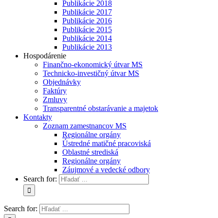
Publikácie 2018
Publikácie 2017
Publikácie 2016
Publikácie 2015
Publikácie 2014
Publikácie 2013
Hospodárenie
Finančno-ekonomický útvar MS
Technicko-investičný útvar MS
Objednávky
Faktúry
Zmluvy
Transparentné obstarávanie a majetok
Kontakty
Zoznam zamestnancov MS
Regionálne orgány
Ústredné matičné pracoviská
Oblastné strediská
Regionálne orgány
Záujmové a vedecké odbory
Search for:
Search for: