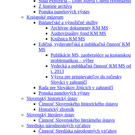
Stála expozícia – Dom Jozefa Cígera Hronského
Z histórie archívu
Ponuka panelových výstav
Krajanské múzeum
Bádateľské a výpožičné služby
Archívne dokumenty KM MS
Audiovizuálny fond KM MS
Knižnica KM MS
Edičná, vydavateľská a publikačná činnosť KM
MS
Publikácie MS, zaoberajúce sa krajanskou
problematikou – výber
Vedecká a publikačná činnosť KM MS od
r. 2013
Výzva pre prispievateľov do ročenky
Slováci v zahraničí
Rada pre Slovákov žijúcich v zahraničí
Ponuka panelových výstav
Slovenský historický ústav
Činnosť Slovenského historického ústavu
Historický zborník
Slovenský literárny ústav
Činnosť Slovenského literárneho ústavu
Stredisko národnostných vzťahov
Činnosť Strediska národostných vzťahov