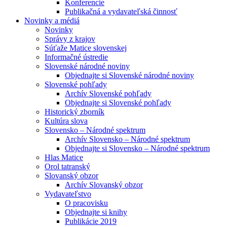
Konferencie
Publikačná a vydavateľská činnosť
Novinky a médiá
Novinky
Správy z krajov
Súťaže Matice slovenskej
Informačné ústredie
Slovenské národné noviny
Objednajte si Slovenské národné noviny
Slovenské pohľady
Archív Slovenské pohľady
Objednajte si Slovenské pohľady
Historický zborník
Kultúra slova
Slovensko – Národné spektrum
Archív Slovensko – Národné spektrum
Objednajte si Slovensko – Národné spektrum
Hlas Matice
Orol tatranský
Slovanský obzor
Archív Slovanský obzor
Vydavateľstvo
O pracovisku
Objednajte si knihy
Publikácie 2019