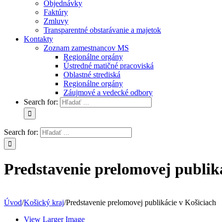
Objednávky
Faktúry
Zmluvy
Transparentné obstarávanie a majetok
Kontakty
Zoznam zamestnancov MS
Regionálne orgány
Ústredné matičné pracoviská
Oblastné strediská
Regionálne orgány
Záujmové a vedecké odbory
Search for:
Search for:
Predstavenie prelomovej publik
Úvod
/
Košický kraj
/
Predstavenie prelomovej publikácie v Košiciach
View Larger Image