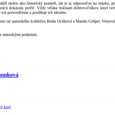
lúži nielen ako historický prameň, ale je aj odpoveďou na otázku, pr
rácii dokázala prežiť. Vždy vďaka tisíckam dobrovoľníkov, ktorí veril
ch presvedčenie a posilňuje ich identitu.
xner od autorského kolektívu Beáta Ocilková a Marián Gešper. Venovali
 s autorskými podpismi.
Tomková
ý kraj
|