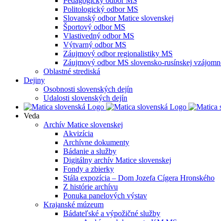
Pedagogický odbor MS
Politologický odbor MS
Slovanský odbor Matice slovenskej
Športový odbor MS
Vlastivedný odbor MS
Výtvarný odbor MS
Záujmový odbor regionalistiky MS
Záujmový odbor MS slovensko-rusínskej vzájomno
Oblastné strediská
Dejiny
Osobnosti slovenských dejín
Udalosti slovenských dejín
Veda
Archív Matice slovenskej
Akvizícia
Archívne dokumenty
Bádanie a služby
Digitálny archív Matice slovenskej
Fondy a zbierky
Stála expozícia – Dom Jozefa Cígera Hronského
Z histórie archívu
Ponuka panelových výstav
Krajanské múzeum
Bádateľské a výpožičné služby