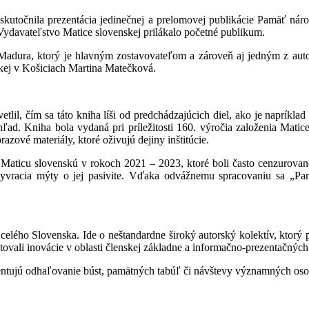
uskutočnila prezentácia jedinečnej a prelomovej publikácie Pamäť ná
Vydavateľstvo Matice slovenskej prilákalo početné publikum.
dura, ktorý je hlavným zostavovateľom a zároveň aj jedným z autorov
kej v Košiciach Martina Matečková.
tlil, čím sa táto kniha líši od predchádzajúcich diel, ako je napríklad
ľad. Kniha bola vydaná pri príležitosti 160. výročia založenia Matice
razové materiály, ktoré oživujú dejiny inštitúcie.
 Maticu slovenskú v rokoch 2021 – 2023, ktoré boli často cenzurovan
m vyvracia mýty o jej pasivite. Vďaka odvážnemu spracovaniu sa „P
celého Slovenska. Ide o neštandardne široký autorský kolektív, ktorý p
ovali inovácie v oblasti členskej základne a informačno-prezentačných 
ntujú odhaľovanie búst, pamätných tabúľ či návštevy významných osob