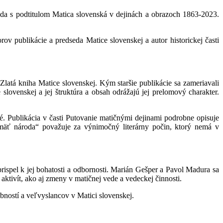
roda s podtitulom Matica slovenská v dejinách a obrazoch 1863-2023.
 publikácie a predseda Matice slovenskej a autor historickej časti
 Zlatá kniha Matice slovenskej. Kým staršie publikácie sa zameriavali
 slovenskej a jej štruktúra a obsah odrážajú jej prelomový charakter.
é. Publikácia v časti Putovanie matičnými dejinami podrobne opisuje
amäť národa“ považuje za výnimočný literárny počin, ktorý nemá v
rispel k jej bohatosti a odbornosti. Marián Gešper a Pavol Madura sa
aktivít, ako aj zmeny v matičnej vede a vedeckej činnosti.
ností a veľvyslancov v Matici slovenskej.