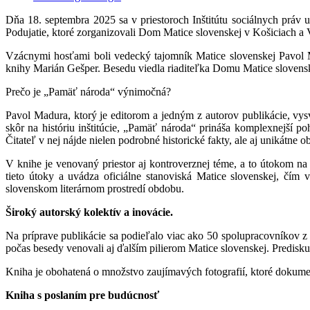
Dňa 18. septembra 2025 sa v priestoroch Inštitútu sociálnych práv 
Podujatie, ktoré zorganizovali Dom Matice slovenskej v Košiciach a 
Vzácnymi hosťami boli vedecký tajomník Matice slovenskej Pavol Ma
knihy Marián Gešper. Besedu viedla riaditeľka Domu Matice slovens
Prečo je „Pamäť národa“ výnimočná?
Pavol Madura, ktorý je editorom a jedným z autorov publikácie, vysve
skôr na históriu inštitúcie, „Pamäť národa“ prináša komplexnejší poh
Čitateľ v nej nájde nielen podrobné historické fakty, ale aj unikátne ob
V knihe je venovaný priestor aj kontroverznej téme, a to útokom na
tieto útoky a uvádza oficiálne stanoviská Matice slovenskej, čí
slovenskom literárnom prostredí obdobu.
Široký autorský kolektív a inovácie.
Na príprave publikácie sa podieľalo viac ako 50 spolupracovníkov z 
počas besedy venovali aj ďalším pilierom Matice slovenskej. Prediskut
Kniha je obohatená o množstvo zaujímavých fotografií, ktoré dokume
Kniha s poslaním pre budúcnosť