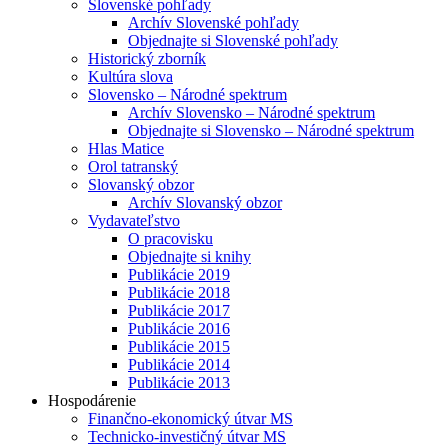
Slovenské pohľady
Archív Slovenské pohľady
Objednajte si Slovenské pohľady
Historický zborník
Kultúra slova
Slovensko – Národné spektrum
Archív Slovensko – Národné spektrum
Objednajte si Slovensko – Národné spektrum
Hlas Matice
Orol tatranský
Slovanský obzor
Archív Slovanský obzor
Vydavateľstvo
O pracovisku
Objednajte si knihy
Publikácie 2019
Publikácie 2018
Publikácie 2017
Publikácie 2016
Publikácie 2015
Publikácie 2014
Publikácie 2013
Hospodárenie
Finančno-ekonomický útvar MS
Technicko-investičný útvar MS