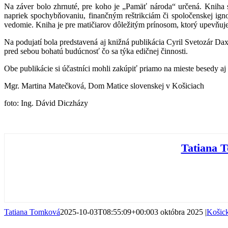
Na záver bolo zhrnuté, pre koho je „Pamäť národa“ určená. Kniha s
napriek spochybňovaniu, finančným reštrikciám či spoločenskej igno
vedomie. Kniha je pre matičiarov dôležitým prínosom, ktorý upevňuje i
Na podujatí bola predstavená aj knižná publikácia Cyril Svetozár Da
pred sebou bohatú budúcnosť čo sa týka edičnej činnosti.
Obe publikácie si účastníci mohli zakúpiť priamo na mieste besedy aj
Mgr. Martina Matečková, Dom Matice slovenskej v Košiciach
foto: Ing. Dávid Diczházy
Tatiana 
Tatiana Tomková
2025-10-03T08:55:09+00:00
3 októbra 2025
|
Košick