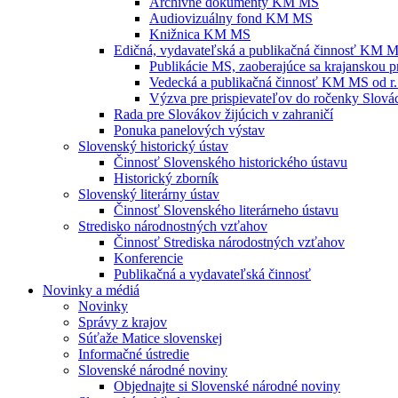
Archívne dokumenty KM MS
Audiovizuálny fond KM MS
Knižnica KM MS
Edičná, vydavateľská a publikačná činnosť KM 
Publikácie MS, zaoberajúce sa krajanskou p
Vedecká a publikačná činnosť KM MS od r.
Výzva pre prispievateľov do ročenky Slovác
Rada pre Slovákov žijúcich v zahraničí
Ponuka panelových výstav
Slovenský historický ústav
Činnosť Slovenského historického ústavu
Historický zborník
Slovenský literárny ústav
Činnosť Slovenského literárneho ústavu
Stredisko národnostných vzťahov
Činnosť Strediska národostných vzťahov
Konferencie
Publikačná a vydavateľská činnosť
Novinky a médiá
Novinky
Správy z krajov
Súťaže Matice slovenskej
Informačné ústredie
Slovenské národné noviny
Objednajte si Slovenské národné noviny