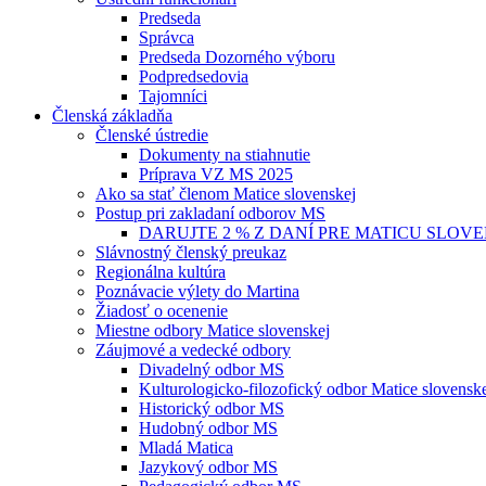
Predseda
Správca
Predseda Dozorného výboru
Podpredsedovia
Tajomníci
Členská základňa
Členské ústredie
Dokumenty na stiahnutie
Príprava VZ MS 2025
Ako sa stať členom Matice slovenskej
Postup pri zakladaní odborov MS
DARUJTE 2 % Z DANÍ PRE MATICU SLOV
Slávnostný členský preukaz
Regionálna kultúra
Poznávacie výlety do Martina
Žiadosť o ocenenie
Miestne odbory Matice slovenskej
Záujmové a vedecké odbory
Divadelný odbor MS
Kulturologicko-filozofický odbor Matice slovensk
Historický odbor MS
Hudobný odbor MS
Mladá Matica
Jazykový odbor MS