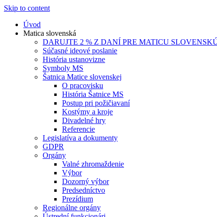
Skip to content
Úvod
Matica slovenská
DARUJTE 2 % Z DANÍ PRE MATICU SLOVENSK
Súčasné ideové poslanie
História ustanovizne
Symboly MS
Šatnica Matice slovenskej
O pracovisku
História Šatnice MS
Postup pri požičiavaní
Kostýmy a kroje
Divadelné hry
Referencie
Legislatíva a dokumenty
GDPR
Orgány
Valné zhromaždenie
Výbor
Dozorný výbor
Predsedníctvo
Prezídium
Regionálne orgány
Ústrední funkcionári