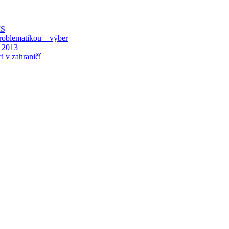
MS
roblematikou – výber
 2013
i v zahraničí