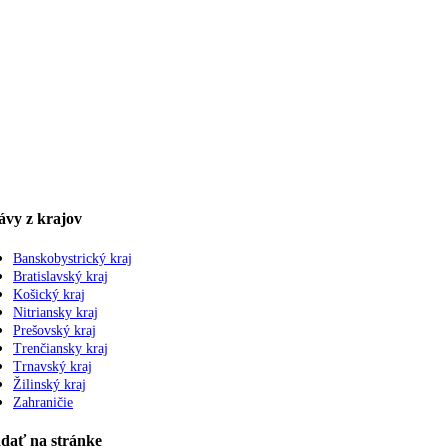
ávy z krajov
Banskobystrický kraj
Bratislavský kraj
Košický kraj
Nitriansky kraj
Prešovský kraj
Trenčiansky kraj
Trnavský kraj
Žilinský kraj
Zahraničie
dať na stránke