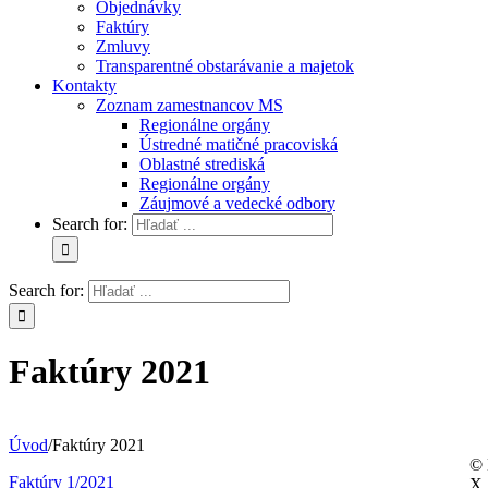
Objednávky
Faktúry
Zmluvy
Transparentné obstarávanie a majetok
Kontakty
Zoznam zamestnancov MS
Regionálne orgány
Ústredné matičné pracoviská
Oblastné strediská
Regionálne orgány
Záujmové a vedecké odbory
Search for:
Search for:
Faktúry 2021
Úvod
/
Faktúry 2021
© 
Faktúry 1/2021
X