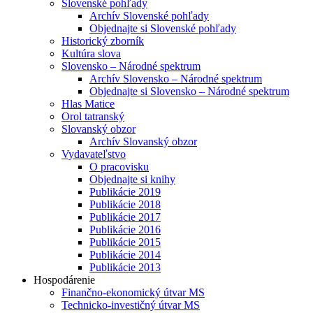
Slovenské pohľady
Archív Slovenské pohľady
Objednajte si Slovenské pohľady
Historický zborník
Kultúra slova
Slovensko – Národné spektrum
Archív Slovensko – Národné spektrum
Objednajte si Slovensko – Národné spektrum
Hlas Matice
Orol tatranský
Slovanský obzor
Archív Slovanský obzor
Vydavateľstvo
O pracovisku
Objednajte si knihy
Publikácie 2019
Publikácie 2018
Publikácie 2017
Publikácie 2016
Publikácie 2015
Publikácie 2014
Publikácie 2013
Hospodárenie
Finančno-ekonomický útvar MS
Technicko-investičný útvar MS