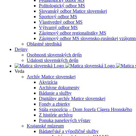
Pedagogický odbor MS
Politologický odbor MS
Slovanský odbor Matice slovenskej
Športový odbor MS
Vlastivedný odbor MS
Výtvarný odbor MS
Záujmový odbor regionalistiky MS
Záujmový odbor MS slovensko-rusínskej vzájomno
Oblastné strediská
Dejiny
Osobnosti slovenských dejín
Udalosti slovenských dejín
Veda
Archív Matice slovenskej
Akvizícia
Archívne dokumenty
Bádanie a služby
Digitálny archív Matice slovenskej
Fondy a zbierky
Stála expozícia – Dom Jozefa Cígera Hronského
Z histórie archívu
Ponuka panelových výstav
Krajanské múzeum
Bádateľské a výpožičné služby