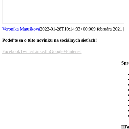
Veronika Matušková
2022-01-28T10:14:33+00:00
9 februára 2021
|
Podeľte sa o túto novinku na sociálnych sieťach!
Facebook
Twitter
LinkedIn
Google+
Pinterest
Spr
Hľa