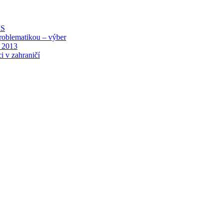
MS
roblematikou – výber
 2013
i v zahraničí