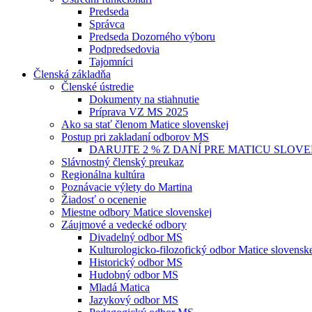
Predseda
Správca
Predseda Dozorného výboru
Podpredsedovia
Tajomníci
Členská základňa
Členské ústredie
Dokumenty na stiahnutie
Príprava VZ MS 2025
Ako sa stať členom Matice slovenskej
Postup pri zakladaní odborov MS
DARUJTE 2 % Z DANÍ PRE MATICU SLOV
Slávnostný členský preukaz
Regionálna kultúra
Poznávacie výlety do Martina
Žiadosť o ocenenie
Miestne odbory Matice slovenskej
Záujmové a vedecké odbory
Divadelný odbor MS
Kulturologicko-filozofický odbor Matice slovensk
Historický odbor MS
Hudobný odbor MS
Mladá Matica
Jazykový odbor MS