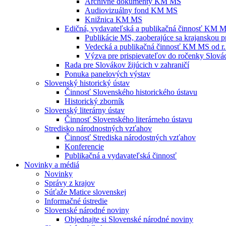
Archívne dokumenty KM MS
Audiovizuálny fond KM MS
Knižnica KM MS
Edičná, vydavateľská a publikačná činnosť KM 
Publikácie MS, zaoberajúce sa krajanskou p
Vedecká a publikačná činnosť KM MS od r.
Výzva pre prispievateľov do ročenky Slovác
Rada pre Slovákov žijúcich v zahraničí
Ponuka panelových výstav
Slovenský historický ústav
Činnosť Slovenského historického ústavu
Historický zborník
Slovenský literárny ústav
Činnosť Slovenského literárneho ústavu
Stredisko národnostných vzťahov
Činnosť Strediska národostných vzťahov
Konferencie
Publikačná a vydavateľská činnosť
Novinky a médiá
Novinky
Správy z krajov
Súťaže Matice slovenskej
Informačné ústredie
Slovenské národné noviny
Objednajte si Slovenské národné noviny