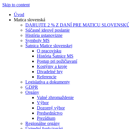
Skip to content
Úvod
Matica slovenská
DARUJTE 2 % Z DANÍ PRE MATICU SLOVENSK
Súčasné ideové poslanie
História ustanovizne
Symboly MS
Šatnica Matice slovenskej
O pracovisku
História Šatnice MS
Postup pri požičiavaní
Kostýmy a kroje
Divadelné hry
Referencie
Legislatíva a dokumenty
GDPR
Orgány
Valné zhromaždenie
Výbor
Dozorný výbor
Predsedníctvo
Prezídium
Regionálne orgány
Ústrední funkcionári