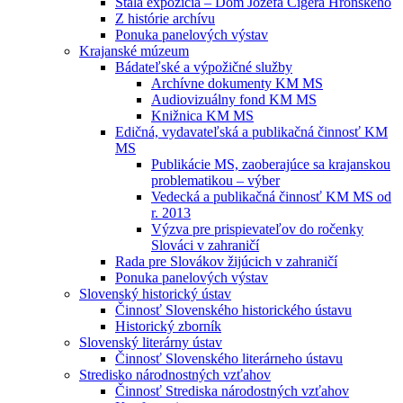
Stála expozícia – Dom Jozefa Cígera Hronského
Z histórie archívu
Ponuka panelových výstav
Krajanské múzeum
Bádateľské a výpožičné služby
Archívne dokumenty KM MS
Audiovizuálny fond KM MS
Knižnica KM MS
Edičná, vydavateľská a publikačná činnosť KM
MS
Publikácie MS, zaoberajúce sa krajanskou
problematikou – výber
Vedecká a publikačná činnosť KM MS od
r. 2013
Výzva pre prispievateľov do ročenky
Slováci v zahraničí
Rada pre Slovákov žijúcich v zahraničí
Ponuka panelových výstav
Slovenský historický ústav
Činnosť Slovenského historického ústavu
Historický zborník
Slovenský literárny ústav
Činnosť Slovenského literárneho ústavu
Stredisko národnostných vzťahov
Činnosť Strediska národostných vzťahov