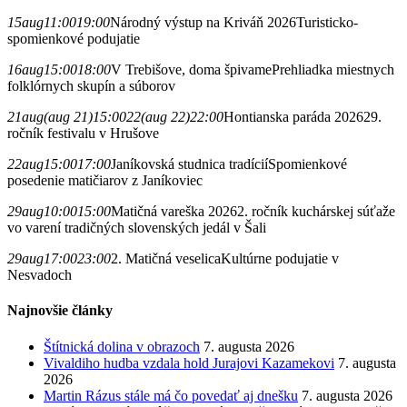
15
aug
11:00
19:00
Národný výstup na Kriváň 2026
Turisticko-
spomienkové podujatie
16
aug
15:00
18:00
V Trebišove, doma špivame
Prehliadka miestnych
folklórnych skupín a súborov
21
aug
(aug 21)
15:00
22
(aug 22)
22:00
Hontianska paráda 2026
29.
ročník festivalu v Hrušove
22
aug
15:00
17:00
Janíkovská studnica tradícií
Spomienkové
posedenie matičiarov z Janíkoviec
29
aug
10:00
15:00
Matičná vareška 2026
2. ročník kuchárskej súťaže
vo varení tradičných slovenských jedál v Šali
29
aug
17:00
23:00
2. Matičná veselica
Kultúrne podujatie v
Nesvadoch
Najnovšie články
Štítnická dolina v obrazoch
7. augusta 2026
Vivaldiho hudba vzdala hold Jurajovi Kazamekovi
7. augusta
2026
Martin Rázus stále má čo povedať aj dnešku
7. augusta 2026