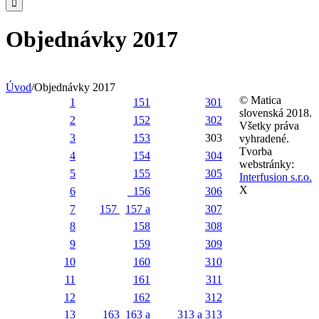
Objednávky 2017
Úvod
/
Objednávky 2017
© Matica
1
151
301
slovenská 2018.
2
152
302
Všetky práva
3
153
303
vyhradené.
Tvorba
4
154
304
webstránky:
5
155
305
Interfusion s.r.o.
X
6
156
306
7
157
157 a
307
8
158
308
9
159
309
10
160
310
11
161
311
12
162
312
13
163
163 a
313 a
313