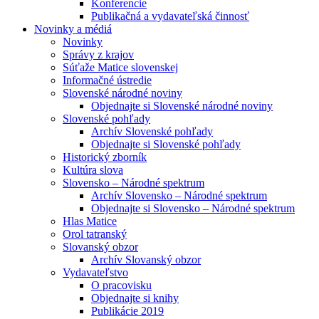
Konferencie
Publikačná a vydavateľská činnosť
Novinky a médiá
Novinky
Správy z krajov
Súťaže Matice slovenskej
Informačné ústredie
Slovenské národné noviny
Objednajte si Slovenské národné noviny
Slovenské pohľady
Archív Slovenské pohľady
Objednajte si Slovenské pohľady
Historický zborník
Kultúra slova
Slovensko – Národné spektrum
Archív Slovensko – Národné spektrum
Objednajte si Slovensko – Národné spektrum
Hlas Matice
Orol tatranský
Slovanský obzor
Archív Slovanský obzor
Vydavateľstvo
O pracovisku
Objednajte si knihy
Publikácie 2019