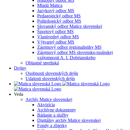
Hudobný odbor MS
Mladá Matica
Jazykový odbor MS
Pedagogický odbor MS
Politologický odbor MS
Slovanský odbor Matice slovenskej
Športový odbor MS
Vlastivedný odbor MS
Výtvarný odbor MS
Záujmový odbor regionalistiky MS
Záujmový odbor MS slovensko-rusínskej
vzájomnosti A. I. Dobrianskeho
Oblastné strediská
Dejiny
Osobnosti slovenských dejín
Udalosti slovenských dejín
Veda
Archív Matice slovenskej
Akvizícia
Archívne dokumenty
Bádanie a služby
Digitálny archív Matice slovenskej
Fondy a zbierky