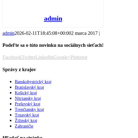
admin
admin
2026-02-11T18:45:08+00:00
2 marca 2017
|
Podeľte sa o túto novinku na sociálnych sieťach!
Facebook
Twitter
LinkedIn
Google+
Pinterest
Správy z krajov
Banskobystrický kraj
Bratislavský kraj
Košický kraj
Nitriansky kraj
Prešovský kraj
Trenčiansky kraj
Trnavský kraj
Žilinský kraj
Zahraničie
Hľadať na stránke