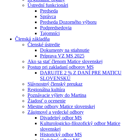
Ústrední funkcionári
Predseda
Správca
Predseda Dozorného výboru
Podpredsedovia
Tajomníci
Členská základňa
Členské ústredie
Dokumenty na stiahnutie
Príprava VZ MS 2025
Ako sa stať členom Matice slovenskej
Postup pri zakladaní odborov MS
DARUJTE 2 % Z DANÍ PRE MATICU
SLOVENSKÚ
Slávnostný členský preukaz
Regionálna kultúra
Poznávacie výlety do Martina
Žiadosť o ocenenie
Miestne odbory Matice slovenskej
Záujmové a vedecké odbory
Divadelný odbor MS
Kulturologicko-filozofický odbor Matice
slovenskej
Historický odbor MS