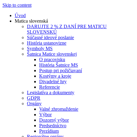
Skip to content
Úvod
Matica slovenská
DARUJTE 2 % Z DANÍ PRE MATICU
SLOVENSKÚ
Súčasné ideové poslanie
História ustanovizne
Symboly MS
Šatnica Matice slovenskej
O pracovisku
História Šatnice MS
Postup pri požičiavaní
Kostýmy a kroje
Divadelné hry
Referencie
Legislatíva a dokumenty
GDPR
Orgány
Valné zhromaždenie
Výbor
Dozorný výbor
Predsedníctvo
Prezídium
Regionálne orgány