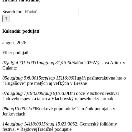
Search for:
Kalendár podujatí
august, 2026
Filter podujatí
07
jul
(jul 7)
19:00
31
aug
(aug 31)
15:00
Salón 2026
Výstava Arttex v
Galante
05
aug
(aug 5)
8:00
15
sep
(sep 15)
16:00
Hugáň pas
Interaktívna hra o
"Hugáňove" pre malých aj veľkých v Brezne
07
aug
(aug 7)
19:00
09
(aug 9)
16:00
Dni obce Vlachovo
Festival
ľudového spevu a tanca a Vlachovský remeselnícky jarmok
08
aug
16:00
22:00
Rockové popoludnie
11. ročník podujatia v
Jenkovciach
14
aug
(aug 14)
18:00
15
(aug 15)
23:30
52. Gemerský folklórny
festival v Rejdovej
Tradičné podujatie