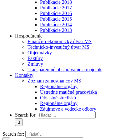
Publikácie 2018
Publikácie 2017
Publikácie 2016
Publikácie 2015
Publikácie 2014
Publikácie 2013
Hospodárenie
Finančno-ekonomický útvar MS
Technicko-investičný útvar MS
Objednávky
Faktúry
Zmluvy
Transparentné obstarávanie a majetok
Kontakty
Zoznam zamestnancov MS
Regionálne orgány
Ústredné matičné pracoviská
Oblastné strediská
Regionálne orgány
Záujmové a vedecké odbory
Search for:
Search for: