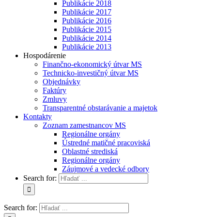
Publikácie 2018
Publikácie 2017
Publikácie 2016
Publikácie 2015
Publikácie 2014
Publikácie 2013
Hospodárenie
Finančno-ekonomický útvar MS
Technicko-investičný útvar MS
Objednávky
Faktúry
Zmluvy
Transparentné obstarávanie a majetok
Kontakty
Zoznam zamestnancov MS
Regionálne orgány
Ústredné matičné pracoviská
Oblastné strediská
Regionálne orgány
Záujmové a vedecké odbory
Search for:
Search for: