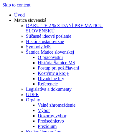
Skip to content
Úvod
Matica slovenská
DARUJTE 2 % Z DANÍ PRE MATICU
SLOVENSKÚ
Súčasné ideové poslanie
História ustanovizne
Symboly MS
Šatnica Matice slovenskej
O pracovisku
História Šatnice MS
Postup pri požičiavaní
Kostýmy a kroje
Divadelné hry
Referencie
Legislatíva a dokumenty
GDPR
Orgány
Valné zhromaždenie
Výbor
Dozorný výbor
Predsedníctvo
Prezídium
Regionálne orgány