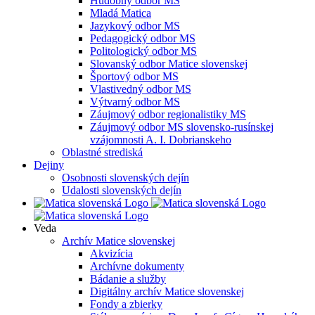
Hudobný odbor MS
Mladá Matica
Jazykový odbor MS
Pedagogický odbor MS
Politologický odbor MS
Slovanský odbor Matice slovenskej
Športový odbor MS
Vlastivedný odbor MS
Výtvarný odbor MS
Záujmový odbor regionalistiky MS
Záujmový odbor MS slovensko-rusínskej
vzájomnosti A. I. Dobrianskeho
Oblastné strediská
Dejiny
Osobnosti slovenských dejín
Udalosti slovenských dejín
Veda
Archív Matice slovenskej
Akvizícia
Archívne dokumenty
Bádanie a služby
Digitálny archív Matice slovenskej
Fondy a zbierky