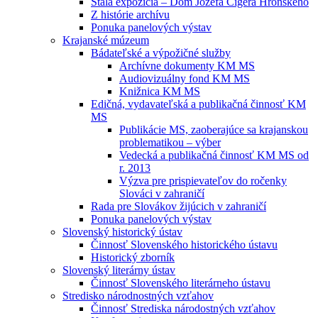
Stála expozícia – Dom Jozefa Cígera Hronského
Z histórie archívu
Ponuka panelových výstav
Krajanské múzeum
Bádateľské a výpožičné služby
Archívne dokumenty KM MS
Audiovizuálny fond KM MS
Knižnica KM MS
Edičná, vydavateľská a publikačná činnosť KM
MS
Publikácie MS, zaoberajúce sa krajanskou
problematikou – výber
Vedecká a publikačná činnosť KM MS od
r. 2013
Výzva pre prispievateľov do ročenky
Slováci v zahraničí
Rada pre Slovákov žijúcich v zahraničí
Ponuka panelových výstav
Slovenský historický ústav
Činnosť Slovenského historického ústavu
Historický zborník
Slovenský literárny ústav
Činnosť Slovenského literárneho ústavu
Stredisko národnostných vzťahov
Činnosť Strediska národostných vzťahov