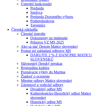
Ústrední funkcionári
Predseda
Správca
Predseda Dozorného výboru
Podpredsedovia
Tajomníci
Členská základňa
Členské ústredie
Dokumenty na stiahnutie
Príprava VZ MS 2025
Ako sa stať členom Matice slovenskej
Postup pri zakladaní odborov MS
DARUJTE 2 % Z DANÍ PRE MATICU
SLOVENSKÚ
Slávnostný členský preukaz
Regionálna kultúra
Poznávacie výlety do Martina
Žiadosť o ocenenie
Miestne odbory Matice slovenskej
Záujmové a vedecké odbory
Divadelný odbor MS
Kulturologicko-filozofický odbor Matice
slovenskej
Historický odbor MS