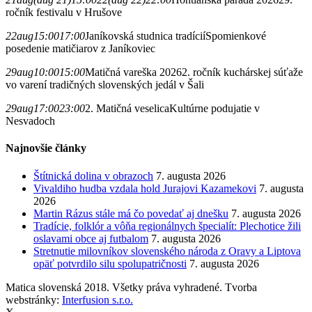
ročník festivalu v Hrušove
22
aug
15:00
17:00
Janíkovská studnica tradícií
Spomienkové
posedenie matičiarov z Janíkoviec
29
aug
10:00
15:00
Matičná vareška 2026
2. ročník kuchárskej súťaže
vo varení tradičných slovenských jedál v Šali
29
aug
17:00
23:00
2. Matičná veselica
Kultúrne podujatie v
Nesvadoch
Najnovšie články
Štítnická dolina v obrazoch
7. augusta 2026
Vivaldiho hudba vzdala hold Jurajovi Kazamekovi
7. augusta
2026
Martin Rázus stále má čo povedať aj dnešku
7. augusta 2026
Tradície, folklór a vôňa regionálnych špecialít: Plechotice žili
oslavami obce aj futbalom
7. augusta 2026
Stretnutie milovníkov slovenského národa z Oravy a Liptova
opäť potvrdilo silu spolupatričnosti
7. augusta 2026
Matica slovenská 2018. Všetky práva vyhradené. Tvorba
webstránky:
Interfusion s.r.o.