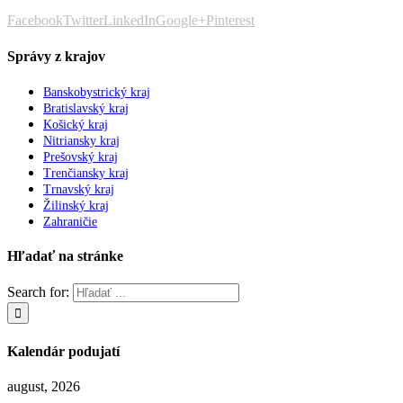
Facebook
Twitter
LinkedIn
Google+
Pinterest
Správy z krajov
Banskobystrický kraj
Bratislavský kraj
Košický kraj
Nitriansky kraj
Prešovský kraj
Trenčiansky kraj
Trnavský kraj
Žilinský kraj
Zahraničie
Hľadať na stránke
Search for:
Kalendár podujatí
august, 2026