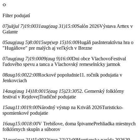
Filter podujatí
07
jul
(jul 7)
19:00
31
aug
(aug 31)
15:00
Salón 2026
Výstava Arttex v
Galante
05
aug
(aug 5)
8:00
15
sep
(sep 15)
16:00
Hugáň pas
Interaktívna hra o
"Hugáňove" pre malých aj veľkých v Brezne
07
aug
(aug 7)
19:00
09
(aug 9)
16:00
Dni obce Vlachovo
Festival
ľudového spevu a tanca a Vlachovský remeselnícky jarmok
08
aug
16:00
22:00
Rockové popoludnie
11. ročník podujatia v
Jenkovciach
14
aug
(aug 14)
18:00
15
(aug 15)
23:30
52. Gemerský folklórny
festival v Rejdovej
Tradičné podujatie
15
aug
11:00
19:00
Národný výstup na Kriváň 2026
Turisticko-
spomienkové podujatie
16
aug
15:00
18:00
V Trebišove, doma špivame
Prehliadka miestnych
folklórnych skupín a súborov
21
aug
(aug 21)
15:00
22
(aug 22)
22:00
Hontianska paráda 2026
29.