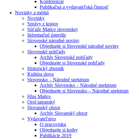
Konferencie
Publikačná a vydavateľská činnosť
Novinky a médiá
Novinky
Správy z krajov
Súťaže Matice slovenskej
Informačné ústredie
Slovenské národné noviny
Objednajte si Slovenské národné noviny
Slovenské pohľady
Archív Slovenské pohľady
Objednajte si Slovenské pohľady
Historický zborník
Kultúra slova
Slovensko – Národné spektrum
Archív Slovensko – Národné spektrum
Objednajte si Slovensko – Národné spektrum
Hlas Matice
Orol tatranský
Slovanský obzor
Archív Slovanský obzor
Vydavateľstvo
O pracovisku
Objednajte si knihy
Publikácie 2019