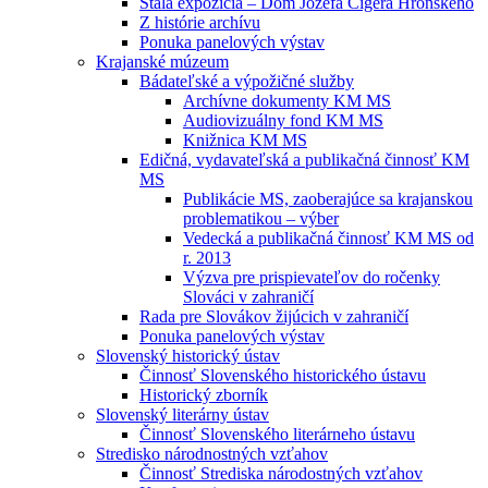
Stála expozícia – Dom Jozefa Cígera Hronského
Z histórie archívu
Ponuka panelových výstav
Krajanské múzeum
Bádateľské a výpožičné služby
Archívne dokumenty KM MS
Audiovizuálny fond KM MS
Knižnica KM MS
Edičná, vydavateľská a publikačná činnosť KM
MS
Publikácie MS, zaoberajúce sa krajanskou
problematikou – výber
Vedecká a publikačná činnosť KM MS od
r. 2013
Výzva pre prispievateľov do ročenky
Slováci v zahraničí
Rada pre Slovákov žijúcich v zahraničí
Ponuka panelových výstav
Slovenský historický ústav
Činnosť Slovenského historického ústavu
Historický zborník
Slovenský literárny ústav
Činnosť Slovenského literárneho ústavu
Stredisko národnostných vzťahov
Činnosť Strediska národostných vzťahov