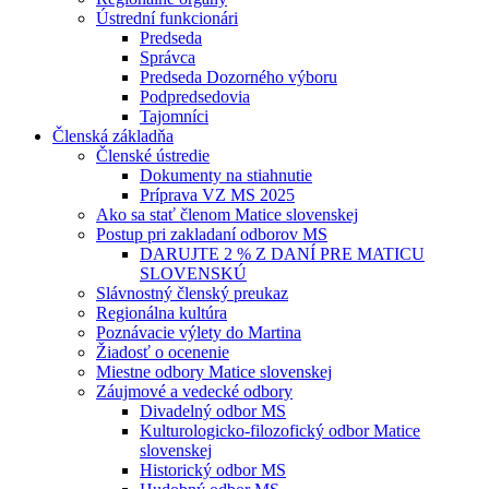
Ústrední funkcionári
Predseda
Správca
Predseda Dozorného výboru
Podpredsedovia
Tajomníci
Členská základňa
Členské ústredie
Dokumenty na stiahnutie
Príprava VZ MS 2025
Ako sa stať členom Matice slovenskej
Postup pri zakladaní odborov MS
DARUJTE 2 % Z DANÍ PRE MATICU
SLOVENSKÚ
Slávnostný členský preukaz
Regionálna kultúra
Poznávacie výlety do Martina
Žiadosť o ocenenie
Miestne odbory Matice slovenskej
Záujmové a vedecké odbory
Divadelný odbor MS
Kulturologicko-filozofický odbor Matice
slovenskej
Historický odbor MS