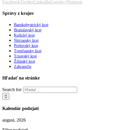
Facebook
Twitter
LinkedIn
Google+
Pinterest
Správy z krajov
Banskobystrický kraj
Bratislavský kraj
Košický kraj
Nitriansky kraj
Prešovský kraj
Trenčiansky kraj
Trnavský kraj
Žilinský kraj
Zahraničie
Hľadať na stránke
Search for:
Kalendár podujatí
august, 2026
Filter podujatí