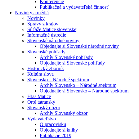
Konferencie
Publikačná a vydavateľská činnosť
Novinky a médiá
Novinky
Správy z krajov
Súťaže Matice slovenskej
Informačné ústredie
Slovenské národné noviny
Objednajte si Slovenské národné noviny
Slovenské pohľady
Archív Slovenské pohľady
Objednajte si Slovenské pohľady
Historický zborník
Kultúra slova
Slovensko – Národné spektrum
Archív Slovensko – Národné spektrum
Objednajte si Slovensko – Národné spektrum
Hlas Matice
Orol tatranský
Slovanský obzor
Archív Slovanský obzor
Vydavateľstvo
O pracovisku
Objednajte si knihy
Publikácie 2019