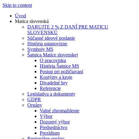
Skip to content
Úvod
Matica slovenská
DARUJTE 2 % Z DANÍ PRE MATICU
SLOVENSKÚ
Súčasné ideové poslanie
História ustanovizne
Symboly MS
Šatnica Matice slovenskej
O pracovisku
História Šatnice MS
Postup pri požičiavaní
Kostýmy a kroje
Divadelné hry
Referencie
Legislatíva a dokumenty
GDPR
Orgány
Valné zhromaždenie
Výbor
Dozorný výbor
Predsedníctvo
Prezídium
Regionálne orgány