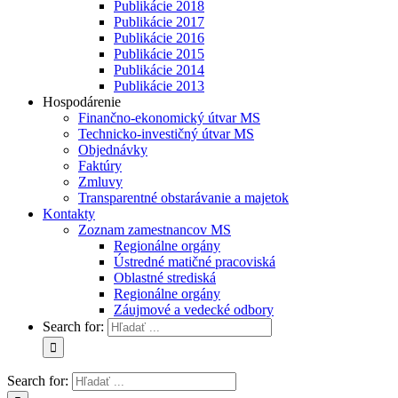
Publikácie 2018
Publikácie 2017
Publikácie 2016
Publikácie 2015
Publikácie 2014
Publikácie 2013
Hospodárenie
Finančno-ekonomický útvar MS
Technicko-investičný útvar MS
Objednávky
Faktúry
Zmluvy
Transparentné obstarávanie a majetok
Kontakty
Zoznam zamestnancov MS
Regionálne orgány
Ústredné matičné pracoviská
Oblastné strediská
Regionálne orgány
Záujmové a vedecké odbory
Search for:
Search for: