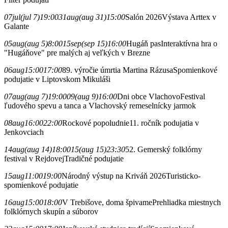
07
jul
(jul 7)
19:00
31
aug
(aug 31)
15:00
Salón 2026
Výstava Arttex v
Galante
05
aug
(aug 5)
8:00
15
sep
(sep 15)
16:00
Hugáň pas
Interaktívna hra o
"Hugáňove" pre malých aj veľkých v Brezne
06
aug
15:00
17:00
89. výročie úmrtia Martina Rázusa
Spomienkové
podujatie v Liptovskom Mikuláši
07
aug
(aug 7)
19:00
09
(aug 9)
16:00
Dni obce Vlachovo
Festival
ľudového spevu a tanca a Vlachovský remeselnícky jarmok
08
aug
16:00
22:00
Rockové popoludnie
11. ročník podujatia v
Jenkovciach
14
aug
(aug 14)
18:00
15
(aug 15)
23:30
52. Gemerský folklórny
festival v Rejdovej
Tradičné podujatie
15
aug
11:00
19:00
Národný výstup na Kriváň 2026
Turisticko-
spomienkové podujatie
16
aug
15:00
18:00
V Trebišove, doma špivame
Prehliadka miestnych
folklórnych skupín a súborov