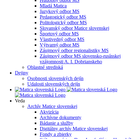
Hudobný odbor MS
Mladá Matica
Jazykový odbor MS
Pedagogický odbor MS
Politologický odbor MS
Slovanský odbor Matice slovenskej
Športový odbor MS
Vlastivedný odbor MS
Výtvarný odbor MS
Záujmový odbor regionalistiky MS
Záujmový odbor MS slovensko-rusínskej
vzájomnosti A. I. Dobrianskeho
Oblastné strediská
Dejiny
Osobnosti slovenských dejín
Udalosti slovenských dejín
Veda
Archív Matice slovenskej
Akvizícia
Archívne dokumenty
Bádanie a služby
Digitálny archív Matice slovenskej
Fondy a zbierky