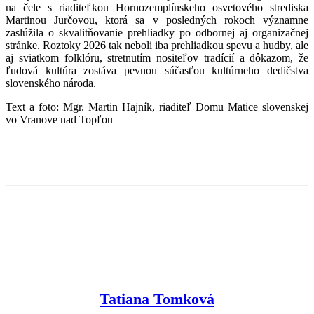
na čele s riaditeľkou Hornozemplínskeho osvetového strediska
Martinou Jurčovou, ktorá sa v posledných rokoch významne
zaslúžila o skvalitňovanie prehliadky po odbornej aj organizačnej
stránke. Roztoky 2026 tak neboli iba prehliadkou spevu a hudby, ale
aj sviatkom folklóru, stretnutím nositeľov tradícií a dôkazom, že
ľudová kultúra zostáva pevnou súčasťou kultúrneho dedičstva
slovenského národa.
Text a foto: Mgr. Martin Hajník, riaditeľ Domu Matice slovenskej
vo Vranove nad Topľou
Tatiana Tomková