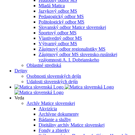
Hudobný odbor MS
Mladá Matica
Jazykový odbor MS
Pedagogický odbor MS
Politologický odbor MS
Slovanský odbor Matice slovenskej
Športový odbor MS
Vlastivedný odbor MS
Výtvarný odbor MS
Záujmový odbor regionalistiky MS
Záujmový odbor MS slovensko-rusínskej
vzájomnosti A. I. Dobrianskeho
Oblastné strediská
Dejiny
Osobnosti slovenských dejín
Udalosti slovenských dejín
Veda
Archív Matice slovenskej
Akvizícia
Archívne dokumenty
Bádanie a služby
Digitálny archív Matice slovenskej
Fondy a zbierky