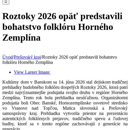
Roztoky 2026 opäť predstavili
bohatstvo folklóru Horného
Zemplína
Úvod
/
Prešovský kraj
/
Roztoky 2026 opäť predstavili bohatstvo
folklóru Horného Zemplína
View Larger Image
Kultúrny dom v Banskom sa 14. júna 2026 stal dejiskom tradičnej
prehliadky hudobného folklóru dospelých Roztoky 2026, ktorá patrí
medzi najvýznamnejšie podujatia svojho druhu v regióne Horného
Zemplína. Tento rok bola prehliadka nesúťažnou. Organizátormi
podujatia boli Obec Banské, Hornozemplínske osvetové stredisko
vo Vranove nad Topľou, Matica slovenská a Prešovský
samosprávny kraj. Prehliadka vytvorila priestor na prezentáciu
autentických folklórnych prejavov, tradičného spevu a ľudovej
hudby, ktoré sa v tomto regióne zachovávajú z generácie na
generáciu.