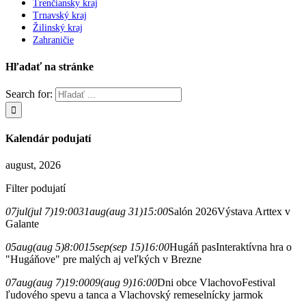
Trenčiansky kraj
Trnavský kraj
Žilinský kraj
Zahraničie
Hľadať na stránke
Search for:
Kalendár podujatí
august, 2026
Filter podujatí
07
jul
(jul 7)
19:00
31
aug
(aug 31)
15:00
Salón 2026
Výstava Arttex v
Galante
05
aug
(aug 5)
8:00
15
sep
(sep 15)
16:00
Hugáň pas
Interaktívna hra o
"Hugáňove" pre malých aj veľkých v Brezne
07
aug
(aug 7)
19:00
09
(aug 9)
16:00
Dni obce Vlachovo
Festival
ľudového spevu a tanca a Vlachovský remeselnícky jarmok