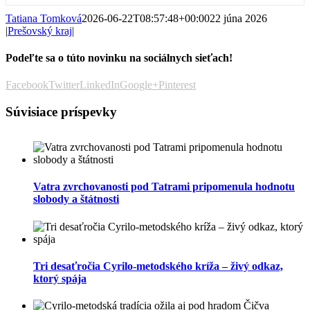
Tatiana Tomková
2026-06-22T08:57:48+00:00
22 júna 2026
|
Prešovský kraj
|
Podeľte sa o túto novinku na sociálnych sieťach!
Facebook
Twitter
LinkedIn
Google+
Pinterest
Súvisiace príspevky
Vatra zvrchovanosti pod Tatrami pripomenula hodnotu
slobody a štátnosti
Tri desaťročia Cyrilo-metodského kríža – živý odkaz,
ktorý spája