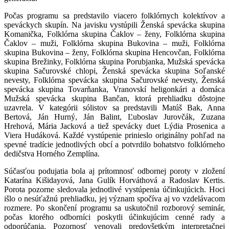
Počas programu sa predstavilo viacero folklórnych kolektívov a
speváckych skupín. Na javisku vystúpili Ženská spevácka skupina
Komanička, Folklórna skupina Čaklov – ženy, Folklórna skupina
Čaklov – muži, Folklórna skupina Bukovina – muži, Folklórna
skupina Bukovina – ženy, Folklórna skupina Hencovčan, Folklórna
skupina Brežinky, Folklórna skupina Porubjanka, Mužská spevácka
skupina Sačurovské chlopi, Ženská spevácka skupina Soľanské
nevesty, Folklórna spevácka skupina Sačurovské nevesty, Ženská
spevácka skupina Tovarňanka, Vranovskí heligonkári a domáca
Mužská spevácka skupina Bančan, ktorá prehliadku dôstojne
uzavrela. V kategórii sólistov sa predstavili Matúš Bak, Anna
Bertová, Ján Hurný, Ján Balint, Ľuboslav Jurovčák, Zuzana
Hrehová, Mária Jacková a tiež spevácky duet Lýdia Prosenica a
Viera Hudáková. Každé vystúpenie prinieslo originálny pohľad na
spevné tradície jednotlivých obcí a potvrdilo bohatstvo folklórneho
dedičstva Horného Zemplína.
Súčasťou podujatia bola aj prítomnosť odbornej poroty v zložení
Katarína Kišidayová, Jana Gulík Horváthová a Radoslav Kertis.
Porota pozorne sledovala jednotlivé vystúpenia účinkujúcich. Hoci
išlo o nesúťažnú prehliadku, jej význam spočíva aj vo vzdelávacom
rozmere. Po skončení programu sa uskutočnil rozborový seminár,
počas ktorého odborníci poskytli účinkujúcim cenné rady a
odporúčania. Pozornosť venovali predovšetkým interpretačnej