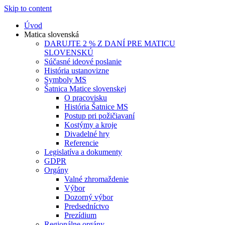
Skip to content
Úvod
Matica slovenská
DARUJTE 2 % Z DANÍ PRE MATICU
SLOVENSKÚ
Súčasné ideové poslanie
História ustanovizne
Symboly MS
Šatnica Matice slovenskej
O pracovisku
História Šatnice MS
Postup pri požičiavaní
Kostýmy a kroje
Divadelné hry
Referencie
Legislatíva a dokumenty
GDPR
Orgány
Valné zhromaždenie
Výbor
Dozorný výbor
Predsedníctvo
Prezídium
Regionálne orgány