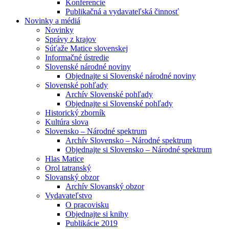
Konferencie
Publikačná a vydavateľská činnosť
Novinky a médiá
Novinky
Správy z krajov
Súťaže Matice slovenskej
Informačné ústredie
Slovenské národné noviny
Objednajte si Slovenské národné noviny
Slovenské pohľady
Archív Slovenské pohľady
Objednajte si Slovenské pohľady
Historický zborník
Kultúra slova
Slovensko – Národné spektrum
Archív Slovensko – Národné spektrum
Objednajte si Slovensko – Národné spektrum
Hlas Matice
Orol tatranský
Slovanský obzor
Archív Slovanský obzor
Vydavateľstvo
O pracovisku
Objednajte si knihy
Publikácie 2019