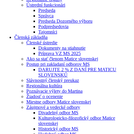
Ústrední funkcionári
Predseda
Správca
Predseda Dozorného výboru
Podpredsedovia
Tajomníci
Členská základňa
Členské ústredie
Dokumenty na stiahnutie
Príprava VZ MS 2025
Ako sa stať členom Matice slovenskej
Postup pri zakladaní odborov MS
DARUJTE 2 % Z DANÍ PRE MATICU
SLOVENSKÚ
Slávnostný členský preukaz
Regionálna kultúra
Poznávacie výlety do Martina
Žiadosť o ocenenie
Miestne odbory Matice slovenskej
Záujmové a vedecké odbory
Divadelný odbor MS
Kulturologicko-filozofický odbor Matice
slovenskej
Historický odbor MS