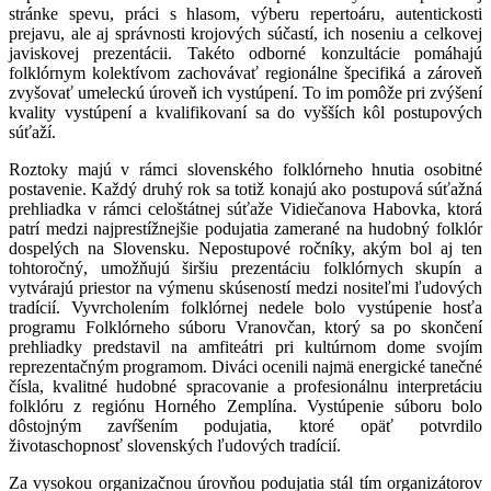
stránke spevu, práci s hlasom, výberu repertoáru, autentickosti
prejavu, ale aj správnosti krojových súčastí, ich noseniu a celkovej
javiskovej prezentácii. Takéto odborné konzultácie pomáhajú
folklórnym kolektívom zachovávať regionálne špecifiká a zároveň
zvyšovať umeleckú úroveň ich vystúpení. To im pomôže pri zvýšení
kvality vystúpení a kvalifikovaní sa do vyšších kôl postupových
súťaží.
Roztoky majú v rámci slovenského folklórneho hnutia osobitné
postavenie. Každý druhý rok sa totiž konajú ako postupová súťažná
prehliadka v rámci celoštátnej súťaže Vidiečanova Habovka, ktorá
patrí medzi najprestížnejšie podujatia zamerané na hudobný folklór
dospelých na Slovensku. Nepostupové ročníky, akým bol aj ten
tohtoročný, umožňujú širšiu prezentáciu folklórnych skupín a
vytvárajú priestor na výmenu skúseností medzi nositeľmi ľudových
tradícií. Vyvrcholením folklórnej nedele bolo vystúpenie hosťa
programu Folklórneho súboru Vranovčan, ktorý sa po skončení
prehliadky predstavil na amfiteátri pri kultúrnom dome svojím
reprezentačným programom. Diváci ocenili najmä energické tanečné
čísla, kvalitné hudobné spracovanie a profesionálnu interpretáciu
folklóru z regiónu Horného Zemplína. Vystúpenie súboru bolo
dôstojným zavŕšením podujatia, ktoré opäť potvrdilo
životaschopnosť slovenských ľudových tradícií.
Za vysokou organizačnou úrovňou podujatia stál tím organizátorov