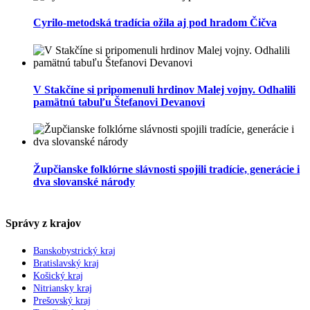
Cyrilo-metodská tradícia ožila aj pod hradom Čičva
V Stakčíne si pripomenuli hrdinov Malej vojny. Odhalili
pamätnú tabuľu Štefanovi Devanovi
Župčianske folklórne slávnosti spojili tradície, generácie i
dva slovanské národy
Správy z krajov
Banskobystrický kraj
Bratislavský kraj
Košický kraj
Nitriansky kraj
Prešovský kraj