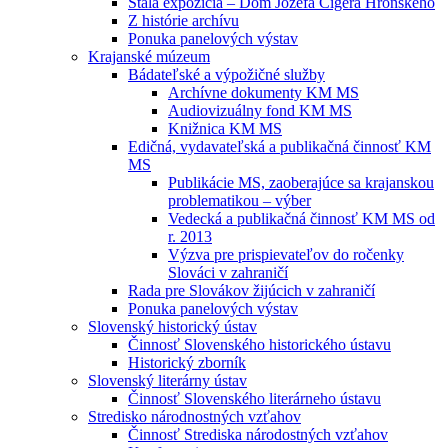
Stála expozícia – Dom Jozefa Cígera Hronského
Z histórie archívu
Ponuka panelových výstav
Krajanské múzeum
Bádateľské a výpožičné služby
Archívne dokumenty KM MS
Audiovizuálny fond KM MS
Knižnica KM MS
Edičná, vydavateľská a publikačná činnosť KM
MS
Publikácie MS, zaoberajúce sa krajanskou
problematikou – výber
Vedecká a publikačná činnosť KM MS od
r. 2013
Výzva pre prispievateľov do ročenky
Slováci v zahraničí
Rada pre Slovákov žijúcich v zahraničí
Ponuka panelových výstav
Slovenský historický ústav
Činnosť Slovenského historického ústavu
Historický zborník
Slovenský literárny ústav
Činnosť Slovenského literárneho ústavu
Stredisko národnostných vzťahov
Činnosť Strediska národostných vzťahov