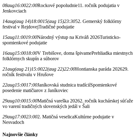
08
aug
16:00
22:00
Rockové popoludnie
11. ročník podujatia v
Jenkovciach
14
aug
(aug 14)
18:00
15
(aug 15)
23:30
52. Gemerský folklórny
festival v Rejdovej
Tradičné podujatie
15
aug
11:00
19:00
Národný výstup na Kriváň 2026
Turisticko-
spomienkové podujatie
16
aug
15:00
18:00
V Trebišove, doma špivame
Prehliadka miestnych
folklórnych skupín a súborov
21
aug
(aug 21)
15:00
22
(aug 22)
22:00
Hontianska paráda 2026
29.
ročník festivalu v Hrušove
22
aug
15:00
17:00
Janíkovská studnica tradícií
Spomienkové
posedenie matičiarov z Janíkoviec
29
aug
10:00
15:00
Matičná vareška 2026
2. ročník kuchárskej súťaže
vo varení tradičných slovenských jedál v Šali
29
aug
17:00
23:00
2. Matičná veselica
Kultúrne podujatie v
Nesvadoch
Najnovšie články