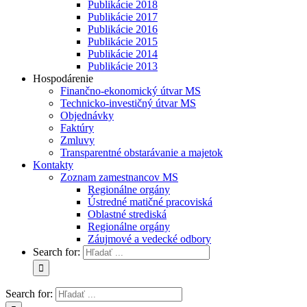
Publikácie 2018
Publikácie 2017
Publikácie 2016
Publikácie 2015
Publikácie 2014
Publikácie 2013
Hospodárenie
Finančno-ekonomický útvar MS
Technicko-investičný útvar MS
Objednávky
Faktúry
Zmluvy
Transparentné obstarávanie a majetok
Kontakty
Zoznam zamestnancov MS
Regionálne orgány
Ústredné matičné pracoviská
Oblastné strediská
Regionálne orgány
Záujmové a vedecké odbory
Search for:
Search for: