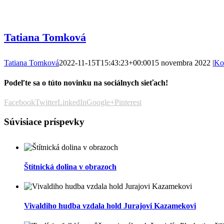
Tatiana Tomková
Tatiana Tomková
2022-11-15T15:43:23+00:00
15 novembra 2022
|
Ko
Podeľte sa o túto novinku na sociálnych sieťach!
Facebook
Twitter
LinkedIn
Google+
Pinterest
Súvisiace príspevky
Štítnická dolina v obrazoch
Vivaldiho hudba vzdala hold Jurajovi Kazamekovi