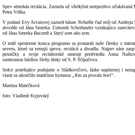
Spev striedala recitácia. Zaznela už všetkými netrpezlivo očakávaná
Petra Vrlíka.
V podaní Evy Arvaiovej zazneli básne
Nehaňte ľud môj
od Andreja 
dovolíte
od Jána Smreka. Ľubomír Scherhaufer vynikajúco zarecitova
od Jána Smreka
Bacardi
a
Starý som ako zem
.
O milé spestrenie konca programu sa postarali naše členky z mies
severu, ktoré sa venujú spevu, recitácii a divadlu. Najprv nám zasp
pesničky a svoje recitátorské umenie predviedla Anna Našto
zameranou básňou
Slohy lásky
od S. P. Ščipačova.
Srdce potešujúce podujatie o Sládkovičovi, láske naplnenej i nenap
vlasti sa ukončilo matičnou hymnou
„Kto za pravdu horí“
.
Martina Matečková
foto: Vladimír Kyjovský