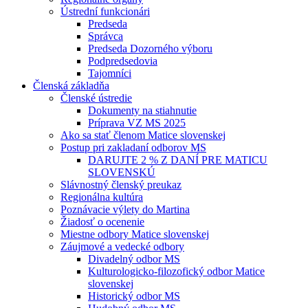
Ústrední funkcionári
Predseda
Správca
Predseda Dozorného výboru
Podpredsedovia
Tajomníci
Členská základňa
Členské ústredie
Dokumenty na stiahnutie
Príprava VZ MS 2025
Ako sa stať členom Matice slovenskej
Postup pri zakladaní odborov MS
DARUJTE 2 % Z DANÍ PRE MATICU
SLOVENSKÚ
Slávnostný členský preukaz
Regionálna kultúra
Poznávacie výlety do Martina
Žiadosť o ocenenie
Miestne odbory Matice slovenskej
Záujmové a vedecké odbory
Divadelný odbor MS
Kulturologicko-filozofický odbor Matice
slovenskej
Historický odbor MS