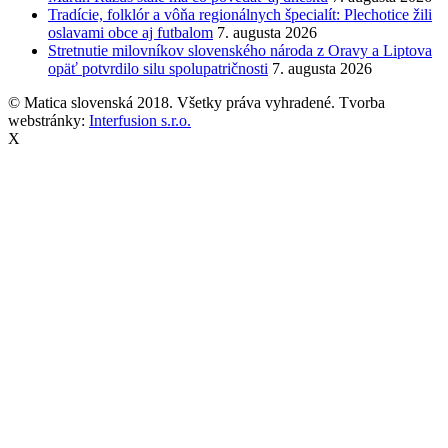
Tradície, folklór a vôňa regionálnych špecialít: Plechotice žili
oslavami obce aj futbalom
7. augusta 2026
Stretnutie milovníkov slovenského národa z Oravy a Liptova
opäť potvrdilo silu spolupatričnosti
7. augusta 2026
© Matica slovenská 2018. Všetky práva vyhradené. Tvorba
webstránky:
Interfusion s.r.o.
X