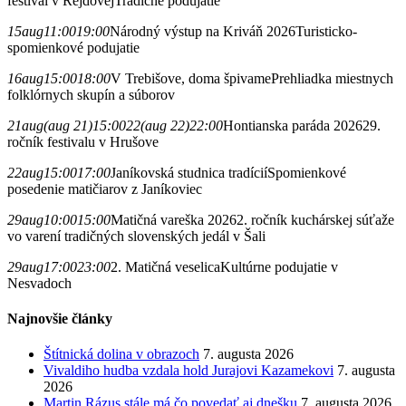
festival v Rejdovej
Tradičné podujatie
15
aug
11:00
19:00
Národný výstup na Kriváň 2026
Turisticko-
spomienkové podujatie
16
aug
15:00
18:00
V Trebišove, doma špivame
Prehliadka miestnych
folklórnych skupín a súborov
21
aug
(aug 21)
15:00
22
(aug 22)
22:00
Hontianska paráda 2026
29.
ročník festivalu v Hrušove
22
aug
15:00
17:00
Janíkovská studnica tradícií
Spomienkové
posedenie matičiarov z Janíkoviec
29
aug
10:00
15:00
Matičná vareška 2026
2. ročník kuchárskej súťaže
vo varení tradičných slovenských jedál v Šali
29
aug
17:00
23:00
2. Matičná veselica
Kultúrne podujatie v
Nesvadoch
Najnovšie články
Štítnická dolina v obrazoch
7. augusta 2026
Vivaldiho hudba vzdala hold Jurajovi Kazamekovi
7. augusta
2026
Martin Rázus stále má čo povedať aj dnešku
7. augusta 2026