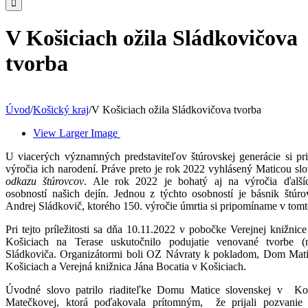
V Košiciach ožila Sládkovičova
tvorba
Úvod
/
Košický kraj
/
V Košiciach ožila Sládkovičova tvorba
View Larger Image
U viacerých významných predstaviteľov štúrovskej generácie si p
výročia ich narodení. Práve preto je rok 2022 vyhlásený Maticou s
odkazu štúrovcov
. Ale rok 2022 je bohatý aj na výročia ďalší
osobností našich dejín. Jednou z týchto osobností je básnik štúr
Andrej Sládkovič, ktorého 150. výročie úmrtia si pripomíname v tomt
Pri tejto príležitosti sa dňa 10.11.2022 v pobočke Verejnej knižnic
Košiciach na Terase uskutočnilo podujatie venované tvorbe (n
Sládkoviča. Organizátormi boli OZ Návraty k pokladom, Dom Mati
Košiciach a Verejná knižnica Jána Bocatia v Košiciach.
Úvodné slovo patrilo riaditeľke Domu Matice slovenskej v Koš
Matečkovej, ktorá poďakovala prítomným, že prijali pozvanie 