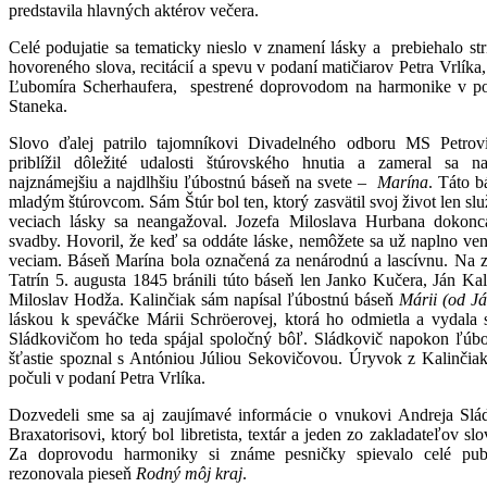
predstavila hlavných aktérov večera.
Celé podujatie sa tematicky nieslo v znamení lásky a prebiehalo st
hovoreného slova, recitácií a spevu v podaní matičiarov Petra Vrlíka
Ľubomíra Scherhaufera, spestrené doprovodom na harmonike v po
Staneka.
Slovo ďalej patrilo tajomníkovi Divadelného odboru MS Petrovi
priblížil dôležité udalosti štúrovského hnutia a zameral sa n
najznámejšiu a najdlhšiu ľúbostnú báseň na svete –
Marína
. Táto b
mladým štúrovcom. Sám Štúr bol ten, ktorý zasvätil svoj život len sl
veciach lásky sa neangažoval. Jozefa Miloslava Hurbana dokonc
svadby. Hovoril, že keď sa oddáte láske, nemôžete sa už naplno v
veciam. Báseň Marína bola označená za nenárodnú a lascívnu. Na z
Tatrín 5. augusta 1845 bránili túto báseň len Janko Kučera, Ján Ka
Miloslav Hodža. Kalinčiak sám napísal ľúbostnú báseň
Márii (od J
láskou k speváčke Márii Schröerovej, ktorá ho odmietla a vydala 
Sládkovičom ho teda spájal spoločný bôľ. Sládkovič napokon ľúbo
šťastie spoznal s Antóniou Júliou Sekovičovou. Úryvok z Kalinčia
počuli v podaní Petra Vrlíka.
Dozvedeli sme sa aj zaujímavé informácie o vnukovi Andreja Slá
Braxatorisovi, ktorý bol libretista, textár a jeden zo zakladateľov sl
Za doprovodu harmoniky si známe pesničky spievalo celé pub
rezonovala pieseň
Rodný môj kraj
.