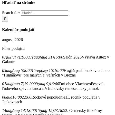
Hľadať na stránke
Search for:
Kalendár podujatí
august, 2026
Filter podujatí
07
jul
(jul 7)
19:00
31
aug
(aug 31)
15:00
Salón 2026
Výstava Arttex v
Galante
05
aug
(aug 5)
8:00
15
sep
(sep 15)
16:00
Hugáň pas
Interaktívna hra o
"Hugáňove" pre malých aj veľkých v Brezne
07
aug
(aug 7)
19:00
09
(aug 9)
16:00
Dni obce Vlachovo
Festival
ľudového spevu a tanca a Vlachovský remeselnícky jarmok
08
aug
16:00
22:00
Rockové popoludnie
11. ročník podujatia v
Jenkovciach
14
aug
(aug 14)
18:00
15
(aug 15)
23:30
52. Gemerský folklórny