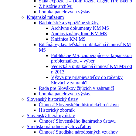
Stála expozícia – Dom Jozefa Cígera Hronského
Z histórie archívu
Ponuka panelových výstav
Krajanské múzeum
Bádateľské a výpožičné služby
Archívne dokumenty KM MS
Audiovizuálny fond KM MS
Knižnica KM MS
Edičná, vydavateľská a publikačná činnosť KM
MS
Publikácie MS, zaoberajúce sa krajanskou
problematikou – výber
Vedecká a publikačná činnosť KM MS od
r. 2013
Výzva pre prispievateľov do ročenky
Slováci v zahraničí
Rada pre Slovákov žijúcich v zahraničí
Ponuka panelových výstav
Slovenský historický ústav
Činnosť Slovenského historického ústavu
Historický zborník
Slovenský literárny ústav
Činnosť Slovenského literárneho ústavu
Stredisko národnostných vzťahov
Činnosť Strediska národostných vzťahov