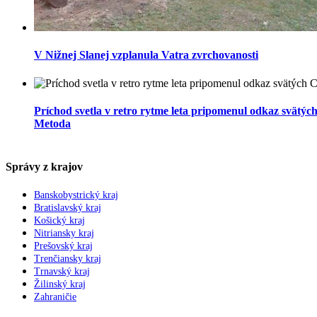
V Nižnej Slanej vzplanula Vatra zvrchovanosti
Príchod svetla v retro rytme leta pripomenul odkaz svätých
Metoda
Správy z krajov
Banskobystrický kraj
Bratislavský kraj
Košický kraj
Nitriansky kraj
Prešovský kraj
Trenčiansky kraj
Trnavský kraj
Žilinský kraj
Zahraničie