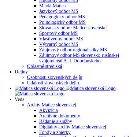
Hudobný odbor MS
Mladá Matica
Jazykový odbor MS
Pedagogický odbor MS
Politologický odbor MS
Slovanský odbor Matice slovenskej
Športový odbor MS
Vlastivedný odbor MS
Výtvarný odbor MS
Záujmový odbor regionalistiky MS
Záujmový odbor MS slovensko-rusínskej
vzájomnosti A. I. Dobrianskeho
Oblastné strediská
Dejiny
Osobnosti slovenských dejín
Udalosti slovenských dejín
Veda
Archív Matice slovenskej
Akvizícia
Archívne dokumenty
Bádanie a služby
Digitálny archív Matice slovenskej
Fondy a zbierky