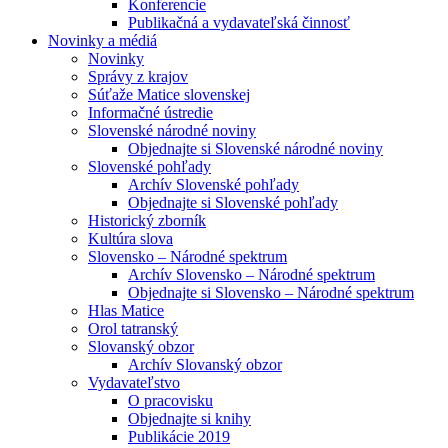
Konferencie
Publikačná a vydavateľská činnosť
Novinky a médiá
Novinky
Správy z krajov
Súťaže Matice slovenskej
Informačné ústredie
Slovenské národné noviny
Objednajte si Slovenské národné noviny
Slovenské pohľady
Archív Slovenské pohľady
Objednajte si Slovenské pohľady
Historický zborník
Kultúra slova
Slovensko – Národné spektrum
Archív Slovensko – Národné spektrum
Objednajte si Slovensko – Národné spektrum
Hlas Matice
Orol tatranský
Slovanský obzor
Archív Slovanský obzor
Vydavateľstvo
O pracovisku
Objednajte si knihy
Publikácie 2019