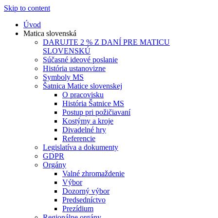
Skip to content
Úvod
Matica slovenská
DARUJTE 2 % Z DANÍ PRE MATICU
SLOVENSKÚ
Súčasné ideové poslanie
História ustanovizne
Symboly MS
Šatnica Matice slovenskej
O pracovisku
História Šatnice MS
Postup pri požičiavaní
Kostýmy a kroje
Divadelné hry
Referencie
Legislatíva a dokumenty
GDPR
Orgány
Valné zhromaždenie
Výbor
Dozorný výbor
Predsedníctvo
Prezídium
Regionálne orgány