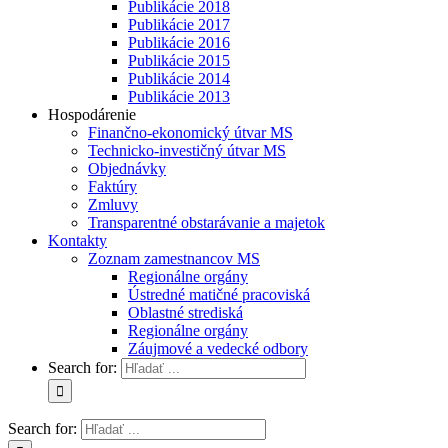
Publikácie 2018
Publikácie 2017
Publikácie 2016
Publikácie 2015
Publikácie 2014
Publikácie 2013
Hospodárenie
Finančno-ekonomický útvar MS
Technicko-investičný útvar MS
Objednávky
Faktúry
Zmluvy
Transparentné obstarávanie a majetok
Kontakty
Zoznam zamestnancov MS
Regionálne orgány
Ústredné matičné pracoviská
Oblastné strediská
Regionálne orgány
Záujmové a vedecké odbory
Search for:
Search for: