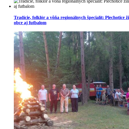
Tradície, folklór a vôňa regionálnych špecialít: Plechotice ž
obce aj futbalom