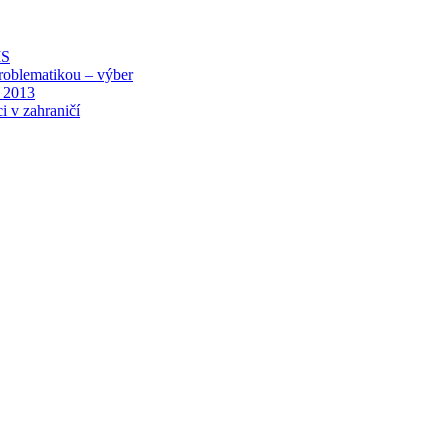
MS
roblematikou – výber
 2013
i v zahraničí