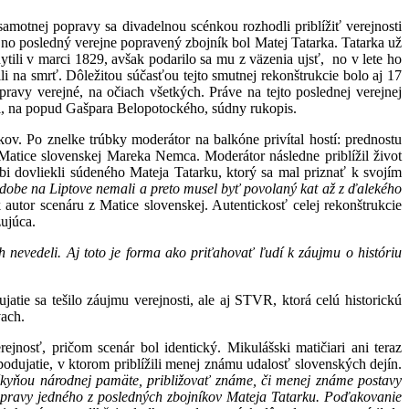
amotnej popravy sa divadelnou scénkou rozhodli priblížiť verejnosti
 no posledný verejne popravený zbojník bol Matej Tatarka. Tatarka už
tili v marci 1829, avšak podarilo sa mu z väzenia ujsť, no v lete ho
i na smrť. Dôležitou súčasťou tejto smutnej rekonštrukcie bolo aj 17
avy verejné, na očiach všetkých. Práve na tejto poslednej verejnej
sal, na popud Gašpara Belopotockého, súdny rukopis.
okov. Po znelke trúbky moderátor na balkóne privítal hostí: prednostu
atice slovenskej Mareka Nemca. Moderátor následne priblížil život
 dovliekli súdeného Mateja Tatarku, ktorý sa mal priznať k svojím
j dobe na Liptove nemali a preto musel byť povolaný kat až z ďalekého
 autor scenáru z Matice slovenskej. Autentickosť celej rekonštrukcie
zujúca.
h nevedeli. Aj toto je forma ako priťahovať ľudí k záujmu o históriu
tie sa tešilo záujmu verejnosti, ale aj STVR, ktorá celú historickú
vach.
ejnosť, pričom scenár bol identický. Mikulášski matičiari ani teraz
ujatie, v ktorom priblížili menej známu udalosť slovenských dejín.
žkyňou národnej pamäte, približovať známe, či menej známe postavy
ii popravy jedného z posledných zbojníkov Mateja Tatarku. Poďakovanie