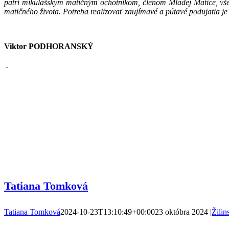
patrí mikulášskym matičným ochotníkom, členom Mladej Matice, všetk
matičného života. Potreba realizovať zaujímavé a pútavé podujatia je ak
Viktor PODHORANSKÝ
Tatiana Tomková
Tatiana Tomková
2024-10-23T13:10:49+00:00
23 októbra 2024
|
Žilin