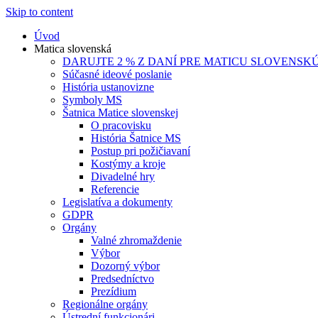
Skip to content
Úvod
Matica slovenská
DARUJTE 2 % Z DANÍ PRE MATICU SLOVENSK
Súčasné ideové poslanie
História ustanovizne
Symboly MS
Šatnica Matice slovenskej
O pracovisku
História Šatnice MS
Postup pri požičiavaní
Kostýmy a kroje
Divadelné hry
Referencie
Legislatíva a dokumenty
GDPR
Orgány
Valné zhromaždenie
Výbor
Dozorný výbor
Predsedníctvo
Prezídium
Regionálne orgány
Ústrední funkcionári