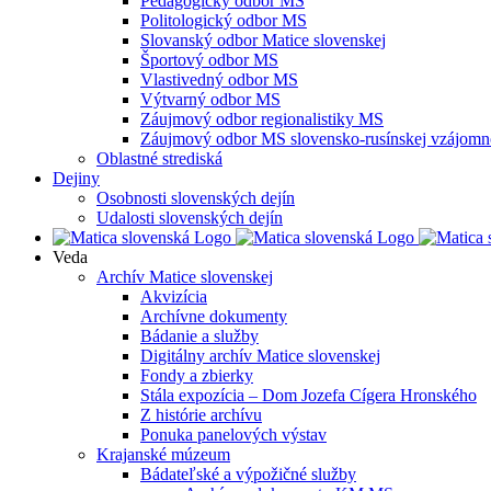
Pedagogický odbor MS
Politologický odbor MS
Slovanský odbor Matice slovenskej
Športový odbor MS
Vlastivedný odbor MS
Výtvarný odbor MS
Záujmový odbor regionalistiky MS
Záujmový odbor MS slovensko-rusínskej vzájomno
Oblastné strediská
Dejiny
Osobnosti slovenských dejín
Udalosti slovenských dejín
Veda
Archív Matice slovenskej
Akvizícia
Archívne dokumenty
Bádanie a služby
Digitálny archív Matice slovenskej
Fondy a zbierky
Stála expozícia – Dom Jozefa Cígera Hronského
Z histórie archívu
Ponuka panelových výstav
Krajanské múzeum
Bádateľské a výpožičné služby