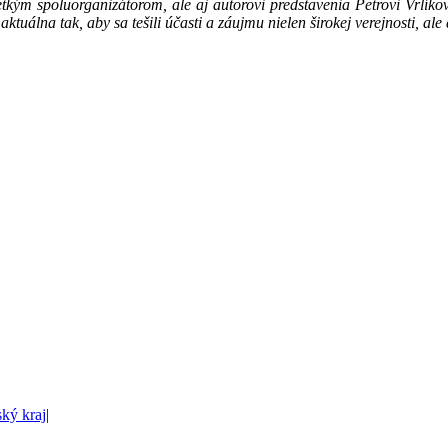
ým spoluorganizátorom, ale aj autorovi predstavenia Petrovi Vrlíkov
tuálna tak, aby sa tešili účasti a záujmu nielen širokej verejnosti, ale
ský kraj
|