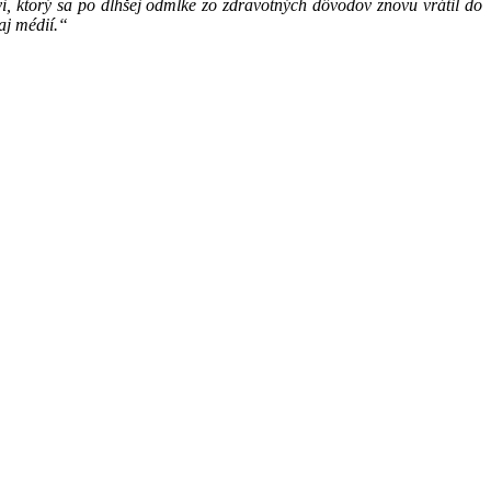
i, ktorý sa po dlhšej odmlke zo zdravotných dôvodov znovu vrátil do
 aj médií.“