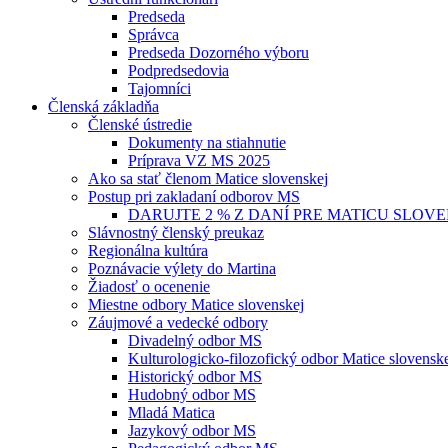
Predseda
Správca
Predseda Dozorného výboru
Podpredsedovia
Tajomníci
Členská základňa
Členské ústredie
Dokumenty na stiahnutie
Príprava VZ MS 2025
Ako sa stať členom Matice slovenskej
Postup pri zakladaní odborov MS
DARUJTE 2 % Z DANÍ PRE MATICU SLOV
Slávnostný členský preukaz
Regionálna kultúra
Poznávacie výlety do Martina
Žiadosť o ocenenie
Miestne odbory Matice slovenskej
Záujmové a vedecké odbory
Divadelný odbor MS
Kulturologicko-filozofický odbor Matice slovensk
Historický odbor MS
Hudobný odbor MS
Mladá Matica
Jazykový odbor MS