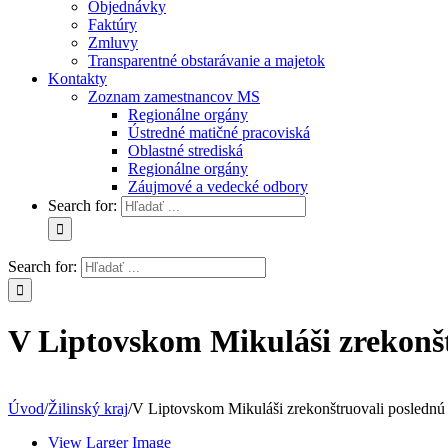
Objednávky
Faktúry
Zmluvy
Transparentné obstarávanie a majetok
Kontakty
Zoznam zamestnancov MS
Regionálne orgány
Ústredné matičné pracoviská
Oblastné strediská
Regionálne orgány
Záujmové a vedecké odbory
Search for:
Search for:
V Liptovskom Mikuláši zrekonš
Úvod
/
Žilinský kraj
/
V Liptovskom Mikuláši zrekonštruovali poslednú 
View Larger Image