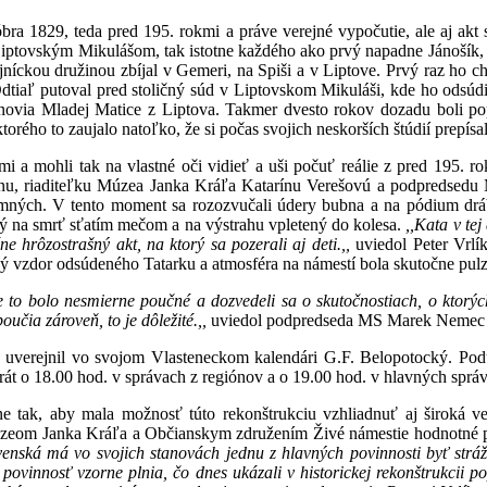
ra 1829, teda pred 195. rokmi a práve verejné vypočutie, ale aj akt s
z Liptovským Mikulášom, tak istotne každého ako prvý napadne Jánošík,
ckou družinou zbíjal v Gemeri, na Spiši a v Liptove. Prvý raz ho chy
Odtiaľ putoval pred stoličný súd v Liptovskom Mikuláši, kde ho odsúdil
enovia Mladej Matice z Liptova. Takmer dvesto rokov dozadu boli popr
ktorého to zaujalo natoľko, že si počas svojich neskorších štúdií prepí
mi a mohli tak na vlastné oči vidieť a uši počuť reálie z pred 195. r
u, riaditeľku Múzea Janka Kráľa Katarínu Verešovú a podpredsedu M
omných. V tento moment sa rozozvučali údery bubna a na pódium drábi
ný na smrť sťatím mečom a na výstrahu vpletený do kolesa.
,,Kata v te
 hrôzostrašný akt, na ktorý sa pozerali aj deti.,,
uviedol Peter Vrlík
vný vzdor odsúdeného Tatarku a atmosféra na námestí bola skutočne pul
 že to bolo nesmierne poučné a dozvedeli sa o skutočnostiach, o ktorýc
učia zároveň, to je dôležité.,,
uviedol podpredseda MS Marek Nemec
ý uverejnil vo svojom Vlasteneckom kalendári G.F. Belopotocký. Poduja
krát o 18.00 hod. v správach z regiónov a o 19.00 hod. v hlavných sprá
e tak, aby mala možnosť túto rekonštrukciu vzhliadnuť aj široká ver
Múzeom Janka Kráľa a Občianskym združením Živé námestie hodnotné pod
enská má vo svojich stanovách jednu z hlavných povinnosti byť strá
túto povinnosť vzorne plnia, čo dnes ukázali v historickej rekonštrukc