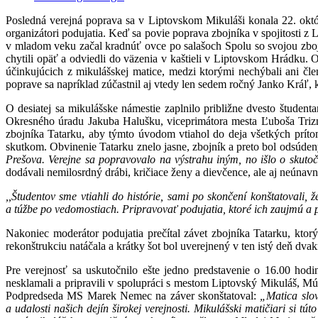
Posledná verejná poprava sa v Liptovskom Mikuláši konala 22. októb
organizátori podujatia. Keď sa povie poprava zbojníka v spojitosti 
v mladom veku začal kradnúť ovce po salašoch Spolu so svojou zbojní
chytili opäť a odviedli do väzenia v kaštieli v Liptovskom Hrádku. 
účinkujúcich z mikulášskej matice, medzi ktorými nechýbali ani čl
poprave sa napríklad zúčastnil aj vtedy len sedem ročný Janko Kráľ, 
O desiatej sa mikulášske námestie zaplnilo približne dvesto študenta
Okresného úradu Jakuba Halušku, viceprimátora mesta Ľuboša Trizn
zbojníka Tatarku, aby týmto úvodom vtiahol do deja všetkých prít
skutkom. Obvinenie Tatarku znelo jasne, zbojník a preto bol odsúde
Prešova. Verejne sa popravovalo na výstrahu iným, no išlo o skutočne
dodávali nemilosrdný drábi, kričiace ženy a dievčence, ale aj neúna
,,Študentov sme vtiahli do histórie, sami po skončení konštatovali,
a túžbe po vedomostiach. Pripravovať podujatia, ktoré ich zaujmú a po
Nakoniec moderátor podujatia prečítal závet zbojníka Tatarku, ktor
rekonštrukciu natáčala a krátky šot bol uverejnený v ten istý deň dva
Pre verejnosť sa uskutočnilo ešte jedno predstavenie o 16.00 hodin
nesklamali a pripravili v spolupráci s mestom Liptovský Mikuláš, 
Podpredseda MS Marek Nemec na záver skonštatoval:
„Matica slov
a udalosti našich dejín širokej verejnosti. Mikulášski matičiari si 