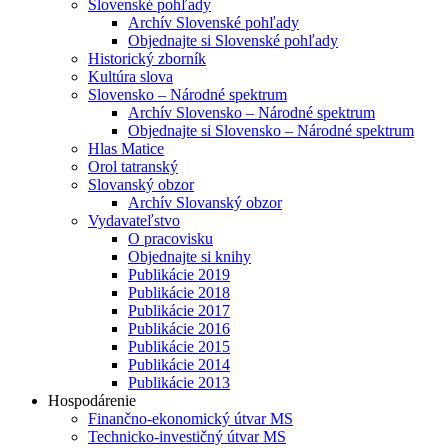
Slovenské pohľady
Archív Slovenské pohľady
Objednajte si Slovenské pohľady
Historický zborník
Kultúra slova
Slovensko – Národné spektrum
Archív Slovensko – Národné spektrum
Objednajte si Slovensko – Národné spektrum
Hlas Matice
Orol tatranský
Slovanský obzor
Archív Slovanský obzor
Vydavateľstvo
O pracovisku
Objednajte si knihy
Publikácie 2019
Publikácie 2018
Publikácie 2017
Publikácie 2016
Publikácie 2015
Publikácie 2014
Publikácie 2013
Hospodárenie
Finančno-ekonomický útvar MS
Technicko-investičný útvar MS