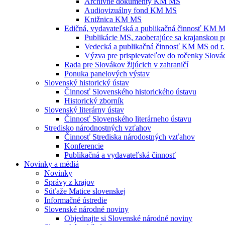
Archívne dokumenty KM MS
Audiovizuálny fond KM MS
Knižnica KM MS
Edičná, vydavateľská a publikačná činnosť KM 
Publikácie MS, zaoberajúce sa krajanskou p
Vedecká a publikačná činnosť KM MS od r.
Výzva pre prispievateľov do ročenky Slovác
Rada pre Slovákov žijúcich v zahraničí
Ponuka panelových výstav
Slovenský historický ústav
Činnosť Slovenského historického ústavu
Historický zborník
Slovenský literárny ústav
Činnosť Slovenského literárneho ústavu
Stredisko národnostných vzťahov
Činnosť Strediska národostných vzťahov
Konferencie
Publikačná a vydavateľská činnosť
Novinky a médiá
Novinky
Správy z krajov
Súťaže Matice slovenskej
Informačné ústredie
Slovenské národné noviny
Objednajte si Slovenské národné noviny