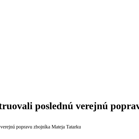
truovali poslednú verejnú popra
verejnú popravu zbojníka Mateja Tatarku