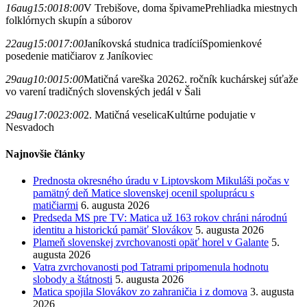
16
aug
15:00
18:00
V Trebišove, doma špivame
Prehliadka miestnych
folklórnych skupín a súborov
22
aug
15:00
17:00
Janíkovská studnica tradícií
Spomienkové
posedenie matičiarov z Janíkoviec
29
aug
10:00
15:00
Matičná vareška 2026
2. ročník kuchárskej súťaže
vo varení tradičných slovenských jedál v Šali
29
aug
17:00
23:00
2. Matičná veselica
Kultúrne podujatie v
Nesvadoch
Najnovšie články
Prednosta okresného úradu v Liptovskom Mikuláši počas v
pamätný deň Matice slovenskej ocenil spoluprácu s
matičiarmi
6. augusta 2026
Predseda MS pre TV: Matica už 163 rokov chráni národnú
identitu a historickú pamäť Slovákov
5. augusta 2026
Plameň slovenskej zvrchovanosti opäť horel v Galante
5.
augusta 2026
Vatra zvrchovanosti pod Tatrami pripomenula hodnotu
slobody a štátnosti
5. augusta 2026
Matica spojila Slovákov zo zahraničia i z domova
3. augusta
2026