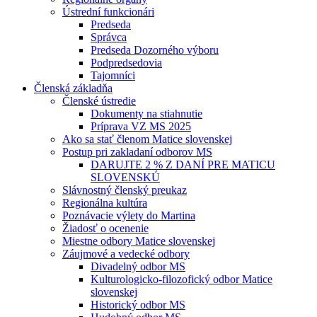
Ústrední funkcionári
Predseda
Správca
Predseda Dozorného výboru
Podpredsedovia
Tajomníci
Členská základňa
Členské ústredie
Dokumenty na stiahnutie
Príprava VZ MS 2025
Ako sa stať členom Matice slovenskej
Postup pri zakladaní odborov MS
DARUJTE 2 % Z DANÍ PRE MATICU
SLOVENSKÚ
Slávnostný členský preukaz
Regionálna kultúra
Poznávacie výlety do Martina
Žiadosť o ocenenie
Miestne odbory Matice slovenskej
Záujmové a vedecké odbory
Divadelný odbor MS
Kulturologicko-filozofický odbor Matice
slovenskej
Historický odbor MS