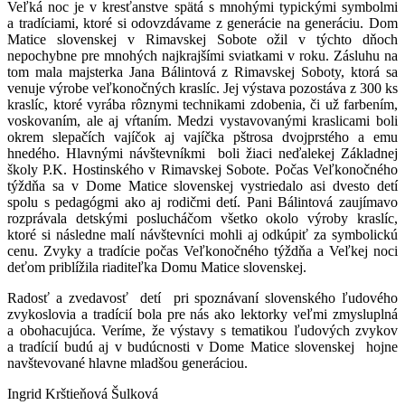
Veľká noc je v kresťanstve spätá s mnohými typickými symbolmi
a tradíciami, ktoré si odovzdávame z generácie na generáciu. Dom
Matice slovenskej v Rimavskej Sobote ožil v týchto dňoch
nepochybne pre mnohých najkrajšími sviatkami v roku. Zásluhu na
tom mala majsterka Jana Bálintová z Rimavskej Soboty, ktorá sa
venuje výrobe veľkonočných kraslíc. Jej výstava pozostáva z 300 ks
kraslíc, ktoré vyrába rôznymi technikami zdobenia, či už farbením,
voskovaním, ale aj vŕtaním. Medzi vystavovanými kraslicami boli
okrem slepačích vajíčok aj vajíčka pštrosa dvojprstého a emu
hnedého. Hlavnými návštevníkmi boli žiaci neďalekej Základnej
školy P.K. Hostinského v Rimavskej Sobote. Počas Veľkonočného
týždňa sa v Dome Matice slovenskej vystriedalo asi dvesto detí
spolu s pedagógmi ako aj rodičmi detí. Pani Bálintová zaujímavo
rozprávala detskými poslucháčom všetko okolo výroby kraslíc,
ktoré si následne malí návštevníci mohli aj odkúpiť za symbolickú
cenu. Zvyky a tradície počas Veľkonočného týždňa a Veľkej noci
deťom priblížila riaditeľka Domu Matice slovenskej.
Radosť a zvedavosť detí pri spoznávaní slovenského ľudového
zvykoslovia a tradícií bola pre nás ako lektorky veľmi zmysluplná
a obohacujúca. Veríme, že výstavy s tematikou ľudových zvykov
a tradícií budú aj v budúcnosti v Dome Matice slovenskej hojne
navštevované hlavne mladšou generáciou.
Ingrid Krštieňová Šulková