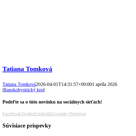
Tatiana Tomková
Tatiana Tomková
2026-04-01T14:31:57+00:00
1 apríla 2026
|
Banskobystrický kraj
|
Podeľte sa o túto novinku na sociálnych sieťach!
Facebook
Twitter
LinkedIn
Google+
Pinterest
Súvisiace príspevky