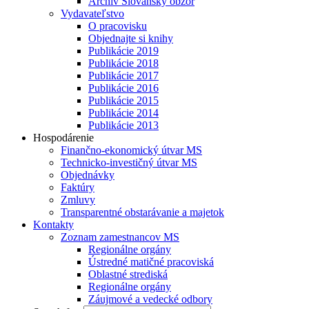
Archív Slovanský obzor
Vydavateľstvo
O pracovisku
Objednajte si knihy
Publikácie 2019
Publikácie 2018
Publikácie 2017
Publikácie 2016
Publikácie 2015
Publikácie 2014
Publikácie 2013
Hospodárenie
Finančno-ekonomický útvar MS
Technicko-investičný útvar MS
Objednávky
Faktúry
Zmluvy
Transparentné obstarávanie a majetok
Kontakty
Zoznam zamestnancov MS
Regionálne orgány
Ústredné matičné pracoviská
Oblastné strediská
Regionálne orgány
Záujmové a vedecké odbory