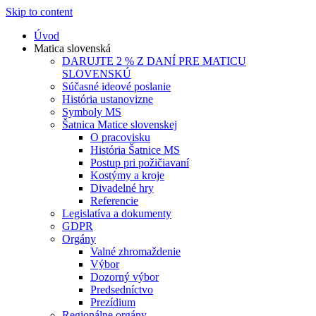
Skip to content
Úvod
Matica slovenská
DARUJTE 2 % Z DANÍ PRE MATICU
SLOVENSKÚ
Súčasné ideové poslanie
História ustanovizne
Symboly MS
Šatnica Matice slovenskej
O pracovisku
História Šatnice MS
Postup pri požičiavaní
Kostýmy a kroje
Divadelné hry
Referencie
Legislatíva a dokumenty
GDPR
Orgány
Valné zhromaždenie
Výbor
Dozorný výbor
Predsedníctvo
Prezídium
Regionálne orgány