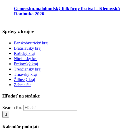
Gemersko-malohontský folklórny festival – Klenovská
Rontouka 2026
Správy z krajov
Banskobystrický kraj
Bratislavský kraj
Košický kraj
Nitriansky kraj
Prešovský kraj
Trenčiansky kraj
Trnavský kraj
Žilinský kraj
Zahraničie
Hľadať na stránke
Search for:
Kalendár podujatí