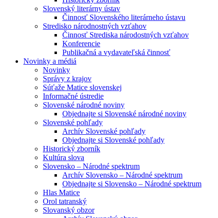
Slovenský literárny ústav
Činnosť Slovenského literárneho ústavu
Stredisko národnostných vzťahov
Činnosť Strediska národostných vzťahov
Konferencie
Publikačná a vydavateľská činnosť
Novinky a médiá
Novinky
Správy z krajov
Súťaže Matice slovenskej
Informačné ústredie
Slovenské národné noviny
Objednajte si Slovenské národné noviny
Slovenské pohľady
Archív Slovenské pohľady
Objednajte si Slovenské pohľady
Historický zborník
Kultúra slova
Slovensko – Národné spektrum
Archív Slovensko – Národné spektrum
Objednajte si Slovensko – Národné spektrum
Hlas Matice
Orol tatranský
Slovanský obzor