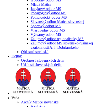
Hudobný odbor MS
Mladá Matica
Jazykový odbor MS
Pedagogický odbor MS
Politologický odbor MS
Slovanský odbor Matice slovenskej
Športový odbor MS
Vlastivedný odbor MS
Výtvarný odbor MS
Záujmový odbor regionalistiky MS
Záujmový odbor MS slovensko-rusínskej
vzájomnosti A. I. Dobrianskeho
Oblastné strediská
Dejiny
Osobnosti slovenských dejín
Udalosti slovenských dejín
Veda
Archív Matice slovenskej
Akvizícia