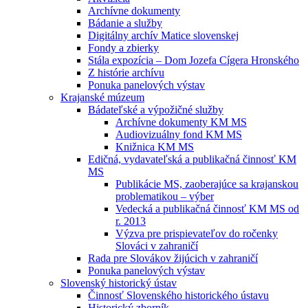
Archívne dokumenty
Bádanie a služby
Digitálny archív Matice slovenskej
Fondy a zbierky
Stála expozícia – Dom Jozefa Cígera Hronského
Z histórie archívu
Ponuka panelových výstav
Krajanské múzeum
Bádateľské a výpožičné služby
Archívne dokumenty KM MS
Audiovizuálny fond KM MS
Knižnica KM MS
Edičná, vydavateľská a publikačná činnosť KM
MS
Publikácie MS, zaoberajúce sa krajanskou
problematikou – výber
Vedecká a publikačná činnosť KM MS od
r. 2013
Výzva pre prispievateľov do ročenky
Slováci v zahraničí
Rada pre Slovákov žijúcich v zahraničí
Ponuka panelových výstav
Slovenský historický ústav
Činnosť Slovenského historického ústavu
Historický zborník