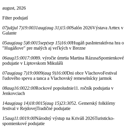
august, 2026
Filter podujatí
07
jul
(jul 7)
19:00
31
aug
(aug 31)
15:00
Salón 2026
Výstava Arttex v
Galante
05
aug
(aug 5)
8:00
15
sep
(sep 15)
16:00
Hugáň pas
Interaktívna hra o
"Hugáňove" pre malých aj veľkých v Brezne
06
aug
15:00
17:00
89. výročie úmrtia Martina Rázusa
Spomienkové
podujatie v Liptovskom Mikuláši
07
aug
(aug 7)
19:00
09
(aug 9)
16:00
Dni obce Vlachovo
Festival
ľudového spevu a tanca a Vlachovský remeselnícky jarmok
08
aug
16:00
22:00
Rockové popoludnie
11. ročník podujatia v
Jenkovciach
14
aug
(aug 14)
18:00
15
(aug 15)
23:30
52. Gemerský folklórny
festival v Rejdovej
Tradičné podujatie
15
aug
11:00
19:00
Národný výstup na Kriváň 2026
Turisticko-
spomienkové podujatie