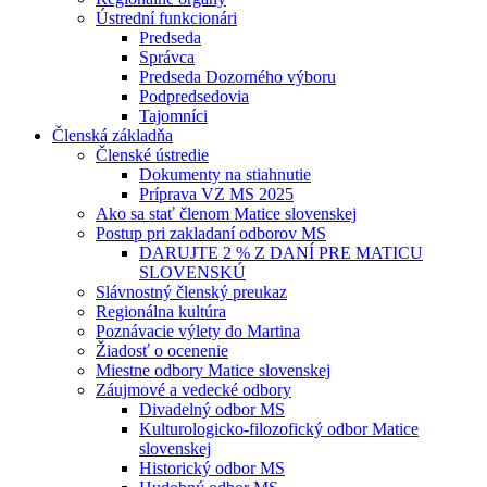
Ústrední funkcionári
Predseda
Správca
Predseda Dozorného výboru
Podpredsedovia
Tajomníci
Členská základňa
Členské ústredie
Dokumenty na stiahnutie
Príprava VZ MS 2025
Ako sa stať členom Matice slovenskej
Postup pri zakladaní odborov MS
DARUJTE 2 % Z DANÍ PRE MATICU
SLOVENSKÚ
Slávnostný členský preukaz
Regionálna kultúra
Poznávacie výlety do Martina
Žiadosť o ocenenie
Miestne odbory Matice slovenskej
Záujmové a vedecké odbory
Divadelný odbor MS
Kulturologicko-filozofický odbor Matice
slovenskej
Historický odbor MS