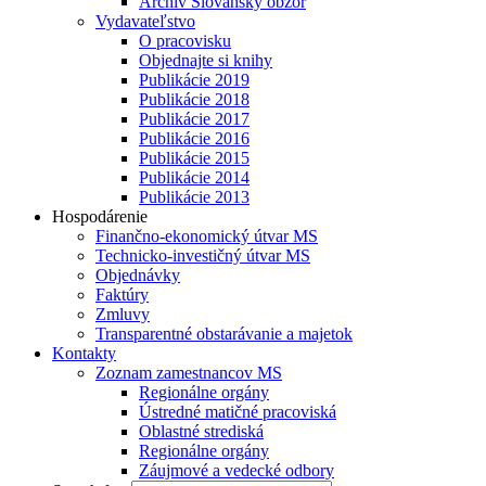
Archív Slovanský obzor
Vydavateľstvo
O pracovisku
Objednajte si knihy
Publikácie 2019
Publikácie 2018
Publikácie 2017
Publikácie 2016
Publikácie 2015
Publikácie 2014
Publikácie 2013
Hospodárenie
Finančno-ekonomický útvar MS
Technicko-investičný útvar MS
Objednávky
Faktúry
Zmluvy
Transparentné obstarávanie a majetok
Kontakty
Zoznam zamestnancov MS
Regionálne orgány
Ústredné matičné pracoviská
Oblastné strediská
Regionálne orgány
Záujmové a vedecké odbory