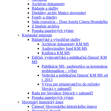
Archívne dokumenty
Bádanie a služby
Digitálny archív Matice slovenskej
Fondy a zbierky
Stála expozícia – Dom Jozefa Cígera Hronského
Z histórie archívu
Ponuka panelových výstav
Krajanské múzeum
Bádateľské a výpožičné služby
Archívne dokumenty KM MS
Audiovizuálny fond KM MS
Knižnica KM MS
Edičná, vydavateľská a publikačná činnosť KM
MS
Publikácie MS, zaoberajúce sa krajanskou
problematikou – výber
Vedecká a publikačná činnosť KM MS od
r. 2013
Výzva pre prispievateľov do ročenky
Slováci v zahraničí
Rada pre Slovákov žijúcich v zahraničí
Ponuka panelových výstav
Slovenský historický ústav
Činnosť Slovenského historického ústavu
Historický zborník