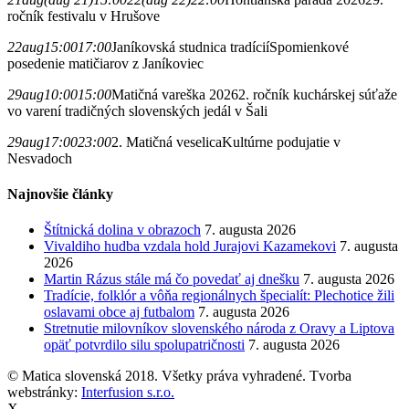
ročník festivalu v Hrušove
22
aug
15:00
17:00
Janíkovská studnica tradícií
Spomienkové
posedenie matičiarov z Janíkoviec
29
aug
10:00
15:00
Matičná vareška 2026
2. ročník kuchárskej súťaže
vo varení tradičných slovenských jedál v Šali
29
aug
17:00
23:00
2. Matičná veselica
Kultúrne podujatie v
Nesvadoch
Najnovšie články
Štítnická dolina v obrazoch
7. augusta 2026
Vivaldiho hudba vzdala hold Jurajovi Kazamekovi
7. augusta
2026
Martin Rázus stále má čo povedať aj dnešku
7. augusta 2026
Tradície, folklór a vôňa regionálnych špecialít: Plechotice žili
oslavami obce aj futbalom
7. augusta 2026
Stretnutie milovníkov slovenského národa z Oravy a Liptova
opäť potvrdilo silu spolupatričnosti
7. augusta 2026
© Matica slovenská 2018. Všetky práva vyhradené. Tvorba
webstránky:
Interfusion s.r.o.
X