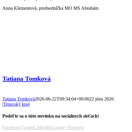
Anna Klementová, predsedníčka MO MS Abrahám
Tatiana Tomková
Tatiana Tomková
2026-06-22T09:34:04+00:00
22 júna 2026
|
Trnavský kraj
|
Podeľte sa o túto novinku na sociálnych sieťach!
Facebook
Twitter
LinkedIn
Google+
Pinterest