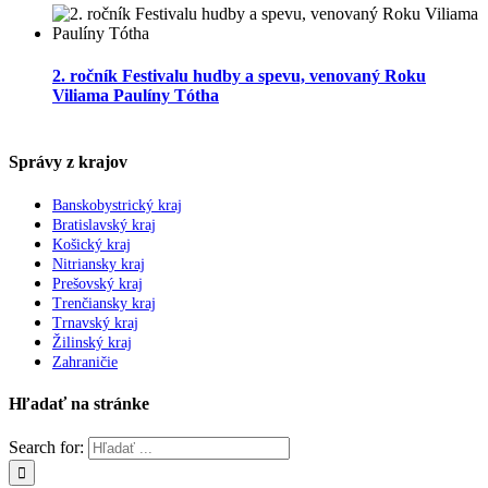
2. ročník Festivalu hudby a spevu, venovaný Roku
Viliama Paulíny Tótha
Správy z krajov
Banskobystrický kraj
Bratislavský kraj
Košický kraj
Nitriansky kraj
Prešovský kraj
Trenčiansky kraj
Trnavský kraj
Žilinský kraj
Zahraničie
Hľadať na stránke
Search for: