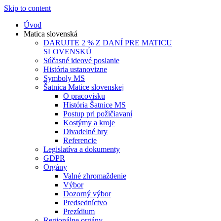
Skip to content
Úvod
Matica slovenská
DARUJTE 2 % Z DANÍ PRE MATICU
SLOVENSKÚ
Súčasné ideové poslanie
História ustanovizne
Symboly MS
Šatnica Matice slovenskej
O pracovisku
História Šatnice MS
Postup pri požičiavaní
Kostýmy a kroje
Divadelné hry
Referencie
Legislatíva a dokumenty
GDPR
Orgány
Valné zhromaždenie
Výbor
Dozorný výbor
Predsedníctvo
Prezídium
Regionálne orgány