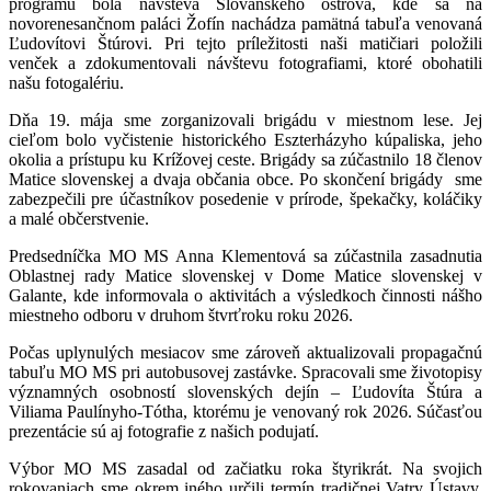
programu bola návšteva Slovanského ostrova, kde sa na
novorenesančnom paláci Žofín nachádza pamätná tabuľa venovaná
Ľudovítovi Štúrovi. Pri tejto príležitosti naši matičiari položili
venček a zdokumentovali návštevu fotografiami, ktoré obohatili
našu fotogalériu.
Dňa 19. mája sme zorganizovali brigádu v miestnom lese. Jej
cieľom bolo vyčistenie historického Eszterházyho kúpaliska, jeho
okolia a prístupu ku Krížovej ceste. Brigády sa zúčastnilo 18 členov
Matice slovenskej a dvaja občania obce. Po skončení brigády sme
zabezpečili pre účastníkov posedenie v prírode, špekačky, koláčiky
a malé občerstvenie.
Predsedníčka MO MS Anna Klementová sa zúčastnila zasadnutia
Oblastnej rady Matice slovenskej v Dome Matice slovenskej v
Galante, kde informovala o aktivitách a výsledkoch činnosti nášho
miestneho odboru v druhom štvrťroku roku 2026.
Počas uplynulých mesiacov sme zároveň aktualizovali propagačnú
tabuľu MO MS pri autobusovej zastávke. Spracovali sme životopisy
významných osobností slovenských dejín – Ľudovíta Štúra a
Viliama Paulínyho-Tótha, ktorému je venovaný rok 2026. Súčasťou
prezentácie sú aj fotografie z našich podujatí.
Výbor MO MS zasadal od začiatku roka štyrikrát. Na svojich
rokovaniach sme okrem iného určili termín tradičnej Vatry Ústavy,