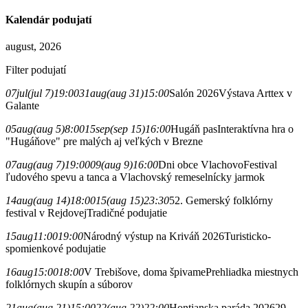
Kalendár podujatí
august, 2026
Filter podujatí
07
jul
(jul 7)
19:00
31
aug
(aug 31)
15:00
Salón 2026
Výstava Arttex v
Galante
05
aug
(aug 5)
8:00
15
sep
(sep 15)
16:00
Hugáň pas
Interaktívna hra o
"Hugáňove" pre malých aj veľkých v Brezne
07
aug
(aug 7)
19:00
09
(aug 9)
16:00
Dni obce Vlachovo
Festival
ľudového spevu a tanca a Vlachovský remeselnícky jarmok
14
aug
(aug 14)
18:00
15
(aug 15)
23:30
52. Gemerský folklórny
festival v Rejdovej
Tradičné podujatie
15
aug
11:00
19:00
Národný výstup na Kriváň 2026
Turisticko-
spomienkové podujatie
16
aug
15:00
18:00
V Trebišove, doma špivame
Prehliadka miestnych
folklórnych skupín a súborov
21
aug
(aug 21)
15:00
22
(aug 22)
22:00
Hontianska paráda 2026
29.