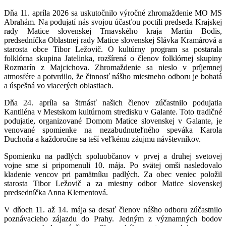
Dňa 11. apríla 2026 sa uskutočnilo výročné zhromaždenie MO MS
Abrahám. Na podujatí nás svojou účasťou poctili predseda Krajskej
rady Matice slovenskej Trnavského kraja Martin Bodis,
predsedníčka Oblastnej rady Matice slovenskej Slávka Kramárová a
starosta obce Tibor Ležovič. O kultúrny program sa postarala
folklórna skupina Jatelinka, rozšírená o členov folklórnej skupiny
Rozmarín z Majcichova. Zhromaždenie sa nieslo v príjemnej
atmosfére a potvrdilo, že činnosť nášho miestneho odboru je bohatá
a úspešná vo viacerých oblastiach.
Dňa 24. apríla sa štrnásť našich členov zúčastnilo podujatia
Kantiléna v Mestskom kultúrnom stredisku v Galante. Toto tradičné
podujatie, organizované Domom Matice slovenskej v Galante, je
venované spomienke na nezabudnuteľného speváka Karola
Duchoňa a každoročne sa teší veľkému záujmu návštevníkov.
Spomienku na padlých spoluobčanov v prvej a druhej svetovej
vojne sme si pripomenuli 10. mája. Po svätej omši nasledovalo
kladenie vencov pri pamätníku padlých. Za obec veniec položil
starosta Tibor Ležovič a za miestny odbor Matice slovenskej
predsedníčka Anna Klementová.
V dňoch 11. až 14. mája sa desať členov nášho odboru zúčastnilo
poznávacieho zájazdu do Prahy. Jedným z významných bodov