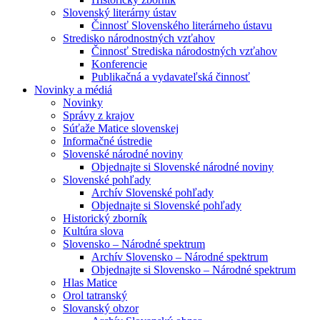
Slovenský literárny ústav
Činnosť Slovenského literárneho ústavu
Stredisko národnostných vzťahov
Činnosť Strediska národostných vzťahov
Konferencie
Publikačná a vydavateľská činnosť
Novinky a médiá
Novinky
Správy z krajov
Súťaže Matice slovenskej
Informačné ústredie
Slovenské národné noviny
Objednajte si Slovenské národné noviny
Slovenské pohľady
Archív Slovenské pohľady
Objednajte si Slovenské pohľady
Historický zborník
Kultúra slova
Slovensko – Národné spektrum
Archív Slovensko – Národné spektrum
Objednajte si Slovensko – Národné spektrum
Hlas Matice
Orol tatranský
Slovanský obzor