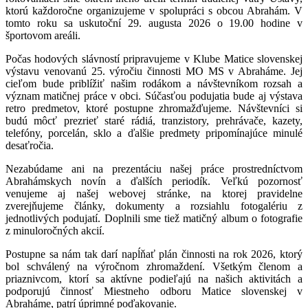
ktorú každoročne organizujeme v spolupráci s obcou Abrahám. V
tomto roku sa uskutoční 29. augusta 2026 o 19.00 hodine v
športovom areáli.
Počas hodových slávností pripravujeme v Klube Matice slovenskej
výstavu venovanú 25. výročiu činnosti MO MS v Abraháme. Jej
cieľom bude priblížiť našim rodákom a návštevníkom rozsah a
význam matičnej práce v obci. Súčasťou podujatia bude aj výstava
retro predmetov, ktoré postupne zhromažďujeme. Návštevníci si
budú môcť prezrieť staré rádiá, tranzistory, prehrávače, kazety,
telefóny, porcelán, sklo a ďalšie predmety pripomínajúce minulé
desaťročia.
Nezabúdame ani na prezentáciu našej práce prostredníctvom
Abrahámskych novín a ďalších periodík. Veľkú pozornosť
venujeme aj našej webovej stránke, na ktorej pravidelne
zverejňujeme články, dokumenty a rozsiahlu fotogalériu z
jednotlivých podujatí. Doplnili sme tiež matičný album o fotografie
z minuloročných akcií.
Postupne sa nám tak darí napĺňať plán činnosti na rok 2026, ktorý
bol schválený na výročnom zhromaždení. Všetkým členom a
priaznivcom, ktorí sa aktívne podieľajú na našich aktivitách a
podporujú činnosť Miestneho odboru Matice slovenskej v
Abraháme, patrí úprimné poďakovanie.