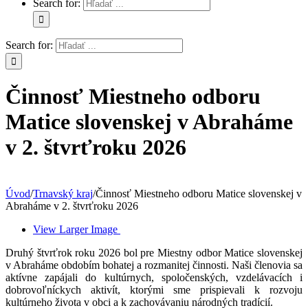
Search for:
Search for:
Činnosť Miestneho odboru
Matice slovenskej v Abraháme
v 2. štvrťroku 2026
Úvod
/
Trnavský kraj
/
Činnosť Miestneho odboru Matice slovenskej v
Abraháme v 2. štvrťroku 2026
View Larger Image
Druhý štvrťrok roku 2026 bol pre Miestny odbor Matice slovenskej
v Abraháme obdobím bohatej a rozmanitej činnosti. Naši členovia sa
aktívne zapájali do kultúrnych, spoločenských, vzdelávacích i
dobrovoľníckych aktivít, ktorými sme prispievali k rozvoju
kultúrneho života v obci a k zachovávaniu národných tradícií.