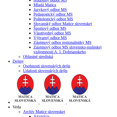
Hudobný odbor MS
Mladá Matica
Jazykový odbor MS
Pedagogický odbor MS
Politologický odbor MS
Slovanský odbor Matice slovenskej
Športový odbor MS
Vlastivedný odbor MS
Výtvarný odbor MS
Záujmový odbor regionalistiky MS
Záujmový odbor MS slovensko-rusínskej
vzájomnosti A. I. Dobrianskeho
Oblastné strediská
Dejiny
Osobnosti slovenských dejín
Udalosti slovenských dejín
Veda
Archív Matice slovenskej
Akvizícia