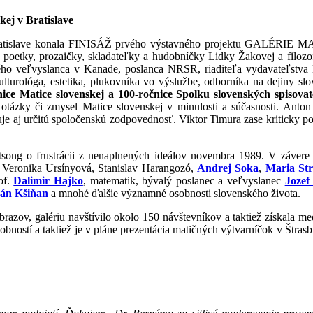
kej v Bratislave
 Bratislave konala FINISÁŽ prvého výstavného projektu GALÉRIE
poetky, prozaičky, skladateľky a hudobníčky Lidky Žakovej a filozofi
ého veľvyslanca v Kanade, poslanca NRSR, riaditeľa vydavateľstva M
lturológa, estetika, plukovníka vo výslužbe, odborníka na dejiny slov
nice Matice slovenskej a 100-ro
č
nice Spolku slovenských spisovat
é otázky či zmysel Matice slovenskej v minulosti a súčasnosti. Ant
e aj určitú spoločenskú zodpovednosť. Viktor Timura zase kriticky po
tsong o frustrácii z nenaplnených ideálov novembra 1989. V závere
, Veronika Ursínyová, Stanislav Harangozó,
Andrej Soka
,
Maria St
of.
Dalimir Hajko
, matematik, bývalý poslanec a veľvyslanec
Jozef
án Kšiňan
a mnohé ďalšie významné osobnosti slovenského života.
 obrazov, galériu navštívilo okolo 150 návštevníkov a taktiež získala 
bností a taktiež je v pláne prezentácia matičných výtvarníčok v Štrasbu