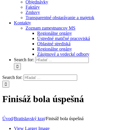
Objednávky
Faktúry
Zmluvy
Transparentné obstarávanie a majetok
Kontakty
Zoznam zamestnancov MS
Regionálne orgány
Ústredné matičné pracoviská
Oblastné strediská
Regionálne orgány
Záujmové a vedecké odbory
Search for:
Search for:
Finisáž bola úspešná
Úvod
/
Bratislavský kraj
/
Finisáž bola úspešná
View Larger Image