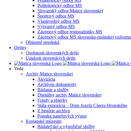
Pedagogický odbor MS
Politologický odbor MS
Slovanský odbor Matice slovenskej
Športový odbor MS
Vlastivedný odbor MS
Výtvarný odbor MS
Záujmový odbor regionalistiky MS
Záujmový odbor MS slovensko-rusínskej vzájomno
Oblastné strediská
Dejiny
Osobnosti slovenských dejín
Udalosti slovenských dejín
Veda
Archív Matice slovenskej
Akvizícia
Archívne dokumenty
Bádanie a služby
Digitálny archív Matice slovenskej
Fondy a zbierky
Stála expozícia – Dom Jozefa Cígera Hronského
Z histórie archívu
Ponuka panelových výstav
Krajanské múzeum
Bádateľské a výpožičné služby