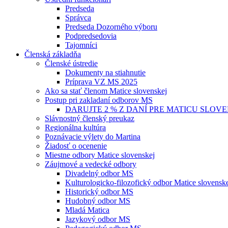
Predseda
Správca
Predseda Dozorného výboru
Podpredsedovia
Tajomníci
Členská základňa
Členské ústredie
Dokumenty na stiahnutie
Príprava VZ MS 2025
Ako sa stať členom Matice slovenskej
Postup pri zakladaní odborov MS
DARUJTE 2 % Z DANÍ PRE MATICU SLOV
Slávnostný členský preukaz
Regionálna kultúra
Poznávacie výlety do Martina
Žiadosť o ocenenie
Miestne odbory Matice slovenskej
Záujmové a vedecké odbory
Divadelný odbor MS
Kulturologicko-filozofický odbor Matice slovensk
Historický odbor MS
Hudobný odbor MS
Mladá Matica
Jazykový odbor MS