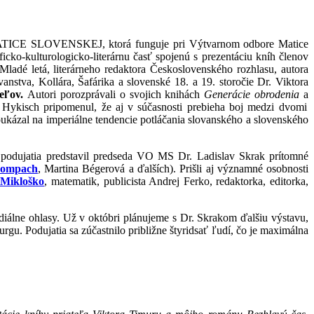
 MATICE SLOVENSKEJ, ktorá funguje pri Výtvarnom odbore Matice
cko-kulturologicko-literárnu časť spojenú s prezentáciu kníh členov
ladé letá, literárneho redaktora Československého rozhlasu, autora
anstva, Kollára, Šafárika a slovenské 18. a 19. storočie Dr. Viktora
e
ľ
ov.
Autori porozprávali o svojich knihách
Generácie obrodenia
a
on Hykisch pripomenul, že aj v súčasnosti prebieha boj medzi dvomi
ukázal na imperiálne tendencie potláčania slovanského a slovenského
 podujatia predstavil predseda VO MS Dr. Ladislav Skrak prítomné
rompach
, Martina Bégerová a ďalších). Prišli aj významné osobnosti
 Mikloško
, matematik, publicista Andrej Ferko, redaktorka, editorka,
mediálne ohlasy. Už v októbri plánujeme s Dr. Skrakom ďalšiu výstavu,
rgu. Podujatia sa zúčastnilo približne štyridsať ľudí, čo je maximálna