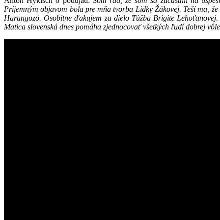
Anton Hykisch o podujatí:
Som rád, že som sa zúčastnil na úspeš
Príjemným objavom bola pre mňa tvorba Lidky Žákovej. Teší ma, že 
Harangozó. Osobitne ďakujem za dielo Túžba Brigite Lehoťanovej. 
Matica slovenská dnes pomáha zjednocovať všetkých ľudí dobrej vôle