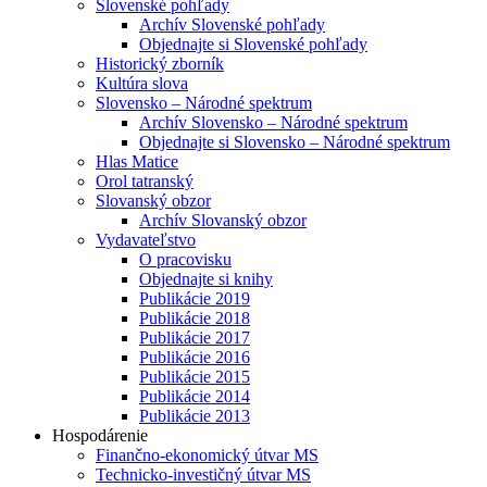
Slovenské pohľady
Archív Slovenské pohľady
Objednajte si Slovenské pohľady
Historický zborník
Kultúra slova
Slovensko – Národné spektrum
Archív Slovensko – Národné spektrum
Objednajte si Slovensko – Národné spektrum
Hlas Matice
Orol tatranský
Slovanský obzor
Archív Slovanský obzor
Vydavateľstvo
O pracovisku
Objednajte si knihy
Publikácie 2019
Publikácie 2018
Publikácie 2017
Publikácie 2016
Publikácie 2015
Publikácie 2014
Publikácie 2013
Hospodárenie
Finančno-ekonomický útvar MS
Technicko-investičný útvar MS