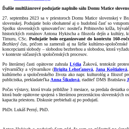
Ď
alšie multižánrové podujatie naplnilo sálu Domu Matice slovens
27. septembra 2023 sa v priestoroch Domu Matice slovenskej v
slovenskej. Podujatie bolo obohatené aj o hudobnú časť so vstupom 
Spolku slovenských spisovateľov: nositeľa Pribinovho kríža, býval
historických románov Antona Hykischa a filozofa dejín a kultúry, ku
Timuru, CSc.
Podujatie bolo organizované do kontextu 160-ro
č
Bezhlavý
č
as
, pričom sa zamerali aj na širšie kultúrno-spoločensk
koncepciami slobody – slobodou bezbrehou a slobodou, ktorá vyžaduj
v kontexte súčasných spoločenských procesov.
Po literárnej časti opätovne zahrala
Lýdia
Žaková, tentokrát protes
výtvarníčky a výtvarníkov (
Brigita Lehoťanová
,
Jana Koštialová
kultúrneho a spoločenského života ako napr. kulturológ a filozof pr
publicistka, prekladateľka
Anna Šikulová
, riaditeľ DMS Bratislava
J
Počas výstavy, ktorá trvala približne 3 mesiace, sa predala desiatka
ktorá bude opätovne spojená s literárnou prezentáciou slovenských oso
kapacita priestoru. Diskusie prebiehali aj po podujatí.
PhDr. Lukáš Perný, PhD.