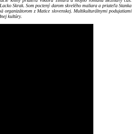
ácie kníhy priateľa Viktora Timuru a môjho románu Bezhlavý čas.
 Lacko Skrak. Som poctený darom skvelého maliara a priateľa Stanka
 organizátorom z Matice slovenskej. Multikulturálnymi podujatiami
odnej kultúry.