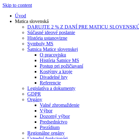
Skip to content
Úvod
Matica slovenská
DARUJTE 2 % Z DANÍ PRE MATICU SLOVENSK
Súčasné ideové poslanie
História ustanovizne
Symboly MS
Šatnica Matice slovenskej
O pracovisku
História Šatnice MS
Postup pri požičiavaní
Kostýmy a kroje
Divadelné hry
Referencie
Legislatíva a dokumenty
GDPR
Orgány
Valné zhromaždenie
Výbor
Dozorný výbor
Predsedníctvo
Prezídium
Regionálne orgány
Ústrední funkcionári