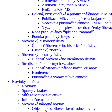
Archívne dokumenty KM MS
Audiovizuálny fond KM MS
Knižnica KM MS
Edičná, vydavateľská a publikačná činnosť KM 
Publikácie MS, zaoberajúce sa krajanskou p
Vedecká a publikačná činnosť KM MS od r.
Výzva pre prispievateľov do ročenky Slovác
Rada pre Slovákov žijúcich v zahraničí
Ponuka panelových výstav
Slovenský historický ústav
Činnosť Slovenského historického ústavu
Historický zborník
Slovenský literárny ústav
Činnosť Slovenského literárneho ústavu
Stredisko národnostných vzťahov
Činnosť Strediska národostných vzťahov
Konferencie
Publikačná a vydavateľská činnosť
Novinky a médiá
Novinky
Správy z krajov
Súťaže Matice slovenskej
Informačné ústredie
Slovenské národné noviny
Objednajte si Slovenské národné noviny