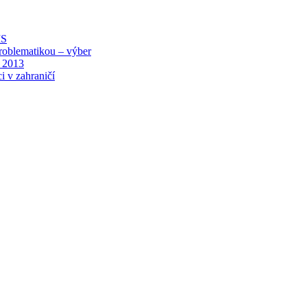
MS
roblematikou – výber
 2013
i v zahraničí