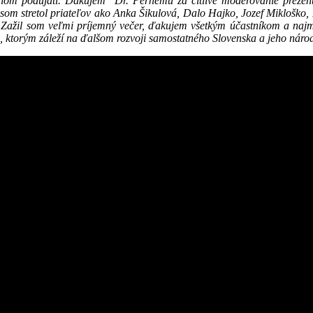
nom podujatí. Ďakujem Dr. Pernému za citlivé moderovanie prezent
som stretol priateľov ako Anka Šikulová, Dalo Hajko, Jozef Mikloško,
Zažil som veľmi príjemný večer, ďakujem všetkým účastníkom a najmä
, ktorým záleží na ďalšom rozvoji samostatného Slovenska a jeho nár