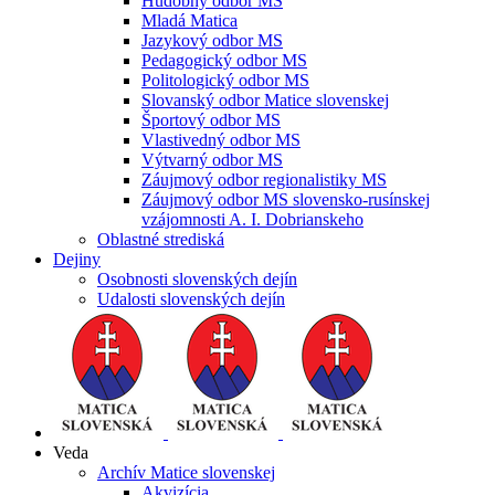
Hudobný odbor MS
Mladá Matica
Jazykový odbor MS
Pedagogický odbor MS
Politologický odbor MS
Slovanský odbor Matice slovenskej
Športový odbor MS
Vlastivedný odbor MS
Výtvarný odbor MS
Záujmový odbor regionalistiky MS
Záujmový odbor MS slovensko-rusínskej
vzájomnosti A. I. Dobrianskeho
Oblastné strediská
Dejiny
Osobnosti slovenských dejín
Udalosti slovenských dejín
Veda
Archív Matice slovenskej
Akvizícia