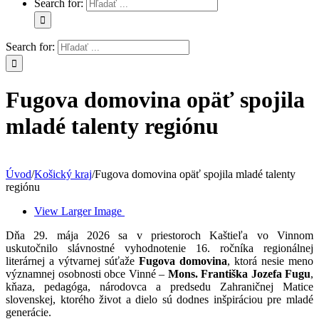
Search for:
Search for:
Fugova domovina opäť spojila
mladé talenty regiónu
Úvod
/
Košický kraj
/
Fugova domovina opäť spojila mladé talenty
regiónu
View Larger Image
Dňa 29. mája 2026 sa v priestoroch Kaštieľa vo Vinnom
uskutočnilo slávnostné vyhodnotenie 16. ročníka regionálnej
literárnej a výtvarnej súťaže
Fugova domovina
, ktorá nesie meno
významnej osobnosti obce Vinné –
Mons. Františka Jozefa Fugu
,
kňaza, pedagóga, národovca a predsedu Zahraničnej Matice
slovenskej, ktorého život a dielo sú dodnes inšpiráciou pre mladé
generácie.