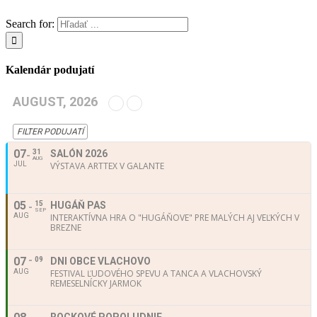
Search for:
Kalendár podujatí
AUGUST, 2026
FILTER PODUJATÍ
07
31
SALÓN 2026
AUG
JUL
VÝSTAVA ARTTEX V GALANTE
05
15
HUGÁŇ PAS
SEP
AUG
INTERAKTÍVNA HRA O "HUGÁŇOVE" PRE MALÝCH AJ VEĽKÝCH V
BREZNE
07
09
DNI OBCE VLACHOVO
AUG
FESTIVAL ĽUDOVÉHO SPEVU A TANCA A VLACHOVSKÝ
REMESELNÍCKY JARMOK