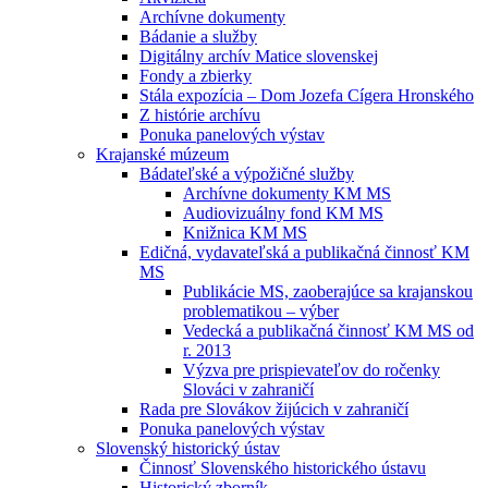
Archívne dokumenty
Bádanie a služby
Digitálny archív Matice slovenskej
Fondy a zbierky
Stála expozícia – Dom Jozefa Cígera Hronského
Z histórie archívu
Ponuka panelových výstav
Krajanské múzeum
Bádateľské a výpožičné služby
Archívne dokumenty KM MS
Audiovizuálny fond KM MS
Knižnica KM MS
Edičná, vydavateľská a publikačná činnosť KM
MS
Publikácie MS, zaoberajúce sa krajanskou
problematikou – výber
Vedecká a publikačná činnosť KM MS od
r. 2013
Výzva pre prispievateľov do ročenky
Slováci v zahraničí
Rada pre Slovákov žijúcich v zahraničí
Ponuka panelových výstav
Slovenský historický ústav
Činnosť Slovenského historického ústavu
Historický zborník