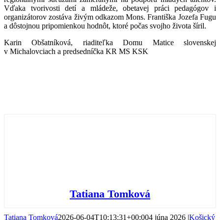
Vďaka tvorivosti detí a mládeže, obetavej práci pedagógov i
organizátorov zostáva živým odkazom Mons. Františka Jozefa Fugu
a dôstojnou pripomienkou hodnôt, ktoré počas svojho života šíril.
Karin Obšatníková, riaditeľka Domu Matice slovenskej
v Michalovciach a predsedníčka KR MS KSK
Tatiana Tomková
Tatiana Tomková
2026-06-04T10:13:31+00:00
4 júna 2026
|
Košický