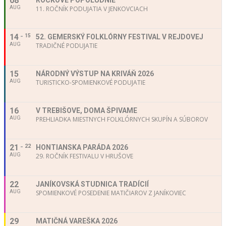
08
ROCKOVÉ POPOLUDNIE
AUG
11. ROČNÍK PODUJATIA V JENKOVCIACH
14
15
52. GEMERSKÝ FOLKLÓRNY FESTIVAL V REJDOVEJ
AUG
TRADIČNÉ PODUJATIE
15
NÁRODNÝ VÝSTUP NA KRIVÁŇ 2026
AUG
TURISTICKO-SPOMIENKOVÉ PODUJATIE
16
V TREBIŠOVE, DOMA ŠPIVAME
AUG
PREHLIADKA MIESTNYCH FOLKLÓRNYCH SKUPÍN A SÚBOROV
21
22
HONTIANSKA PARÁDA 2026
AUG
29. ROČNÍK FESTIVALU V HRUŠOVE
22
JANÍKOVSKÁ STUDNICA TRADÍCIÍ
AUG
SPOMIENKOVÉ POSEDENIE MATIČIAROV Z JANÍKOVIEC
29
MATIČNÁ VAREŠKA 2026