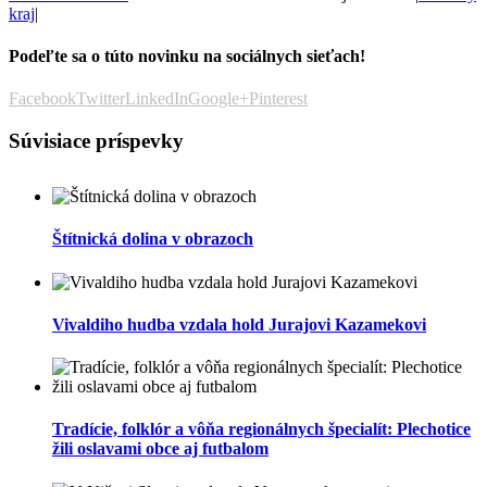
kraj
|
Podeľte sa o túto novinku na sociálnych sieťach!
Facebook
Twitter
LinkedIn
Google+
Pinterest
Súvisiace príspevky
Štítnická dolina v obrazoch
Vivaldiho hudba vzdala hold Jurajovi Kazamekovi
Tradície, folklór a vôňa regionálnych špecialít: Plechotice
žili oslavami obce aj futbalom