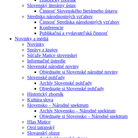
Slovenský literárny ústav
Činnosť Slovenského literárneho ústavu
Stredisko národnostných vzťahov
Činnosť Strediska národostných vzťahov
Konferencie
Publikačná a vydavateľská činnosť
Novinky a médiá
Novinky
Správy z krajov
Súťaže Matice slovenskej
Informačné ústredie
Slovenské národné noviny
Objednajte si Slovenské národné noviny
Slovenské pohľady
Archív Slovenské pohľady
Objednajte si Slovenské pohľady
Historický zborník
Kultúra slova
Slovensko – Národné spektrum
Archív Slovensko – Národné spektrum
Objednajte si Slovensko – Národné spektrum
Hlas Matice
Orol tatranský
Slovanský obzor