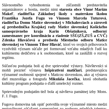
Slávnostného vyhodnotenia sa zúčastnili predstavitelia
organizátorov a hostia, medzi nimi
starosta obce Vinné Marián
Makeľ
,
riaditeľka Základnej školy s materskou školou
Františka Jozefa Fugu vo Vinnom Marcela Tuturová
,
riaditeľka Domu Matice slovenskej v Michalovciach
a zároveň
aj predsedníčka Krajskej rady Matice slovenskej Košického
samosprávneho kraja Karin Obšatníková,
odborný
zamestnanec pre koordináciu a riadenie SŠÚ(ZŠ,ZUŠ a CVČ)
Zdenka Hlaváčová a
predseda Miestneho odboru Matice
slovenskej vo Vinnom Tibor Hlaváč
, ktorí vo svojich príhovoroch
vyzdvihli význam súťaže pri formovaní vzťahu mladých ľudí ku
kultúrnemu dedičstvu a k osobnostiam, ktoré sa zaslúžili o rozvoj
regiónu.
Súčasťou podujatia boli aj dve sprievodné výstavy. Návštevníci si
mohli prezrieť výstavu
Inšpiratívni matičiari
, predstavujúcu
významné osobnosti spojené s Maticou slovenskou, ako aj výstavu
diel muzeológa a fotografa
Mikuláša Jacečka
, ktorá obohatila
kultúrny program podujatia o ďalší umelecký rozmer.
Sprievodným podujatím tiež bola aj návšteva pamätnej izby Mons.
F. J. Fugu.
Fugova domovina tak opäť potvrdila svoje významné miesto medzi
regionálnymi súťažami zameranými na podporu mladých talentov.