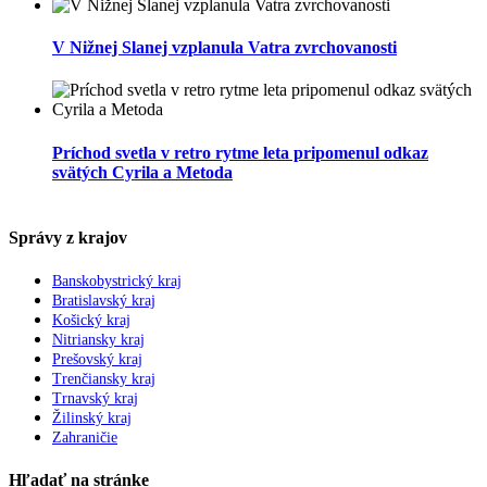
V Nižnej Slanej vzplanula Vatra zvrchovanosti
Príchod svetla v retro rytme leta pripomenul odkaz
svätých Cyrila a Metoda
Správy z krajov
Banskobystrický kraj
Bratislavský kraj
Košický kraj
Nitriansky kraj
Prešovský kraj
Trenčiansky kraj
Trnavský kraj
Žilinský kraj
Zahraničie
Hľadať na stránke