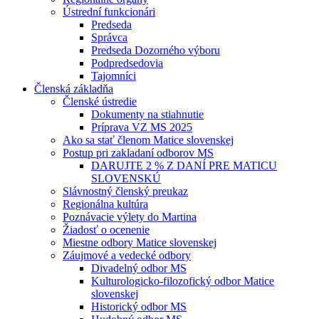
Ústrední funkcionári
Predseda
Správca
Predseda Dozorného výboru
Podpredsedovia
Tajomníci
Členská základňa
Členské ústredie
Dokumenty na stiahnutie
Príprava VZ MS 2025
Ako sa stať členom Matice slovenskej
Postup pri zakladaní odborov MS
DARUJTE 2 % Z DANÍ PRE MATICU
SLOVENSKÚ
Slávnostný členský preukaz
Regionálna kultúra
Poznávacie výlety do Martina
Žiadosť o ocenenie
Miestne odbory Matice slovenskej
Záujmové a vedecké odbory
Divadelný odbor MS
Kulturologicko-filozofický odbor Matice
slovenskej
Historický odbor MS