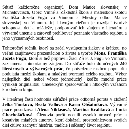
Súťaž každoročne organizujú Dom Matice slovenskej v
Michalovciach, Obec Vinné a Základná škola s materskou školou
Františka Jozefa Fugu vo Vinnom a Miestny odbor Matice
slovenskej vo Vinnom. Jej hlavným cieľom je rozvíjať tvorivé
schopnosti detí a mládeže, podporovať ich záujem o literatúru a
výtvarné umenie a zároveň prehlbovať poznanie vlastného regiónu a
jeho významných osobností.
Tohtoročný ročník, ktorý sa začal vystúpením žiakov a krátkou, no
veľmi zaujímavou prezentáciou o živote a tvorbe
Mons. Františka
Jozefa Fugu
, ktorú si tiež pripravili žiaci ZŠ F. J. Fugu vo Vinnom,
zaznamenal mimoriadny záujem. Do súťaže bolo doručených
240
literárnych a výtvarných prác
, čo potvrdzuje rastúcu popularitu
podujatia medzi školami a mladými tvorcami celého regiónu. Výber
najlepších diel nebol vôbec jednoduchý, keďže mnohé práce
vynikali originalitou, umeleckým spracovaním i hlbokým vzťahom
k rodnému kraju.
V literárnej časti hodnotila súťažné práce odborná porota v zložení
Jelka Timková, Beáta Vallová a Karin Obšatníková
. Výtvarné
práce posudzovali
Alena Niklasová, Martina Králiková a Lucia
Chocholáčková
. Členovia porôt ocenili vysokú úroveň prác a
kreativitu mladých autorov, ktorí dokázali prostredníctvom svojich
diel citlivo zachytiť históriu, tradície i súčasný život regiónu.