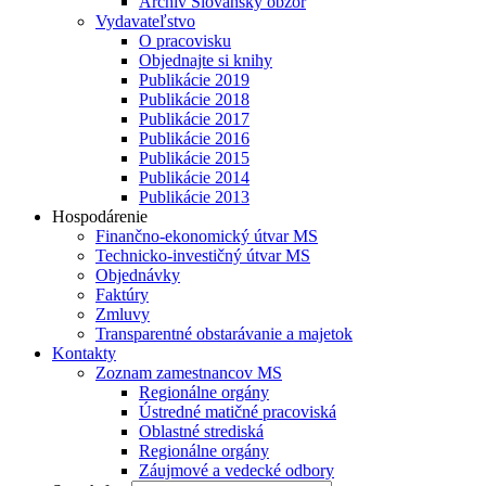
Archív Slovanský obzor
Vydavateľstvo
O pracovisku
Objednajte si knihy
Publikácie 2019
Publikácie 2018
Publikácie 2017
Publikácie 2016
Publikácie 2015
Publikácie 2014
Publikácie 2013
Hospodárenie
Finančno-ekonomický útvar MS
Technicko-investičný útvar MS
Objednávky
Faktúry
Zmluvy
Transparentné obstarávanie a majetok
Kontakty
Zoznam zamestnancov MS
Regionálne orgány
Ústredné matičné pracoviská
Oblastné strediská
Regionálne orgány
Záujmové a vedecké odbory