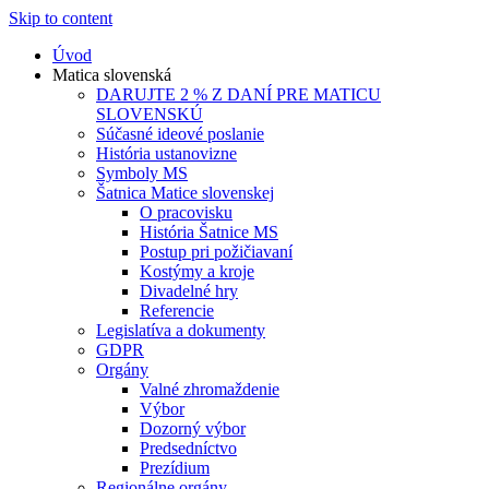
Skip to content
Úvod
Matica slovenská
DARUJTE 2 % Z DANÍ PRE MATICU
SLOVENSKÚ
Súčasné ideové poslanie
História ustanovizne
Symboly MS
Šatnica Matice slovenskej
O pracovisku
História Šatnice MS
Postup pri požičiavaní
Kostýmy a kroje
Divadelné hry
Referencie
Legislatíva a dokumenty
GDPR
Orgány
Valné zhromaždenie
Výbor
Dozorný výbor
Predsedníctvo
Prezídium
Regionálne orgány