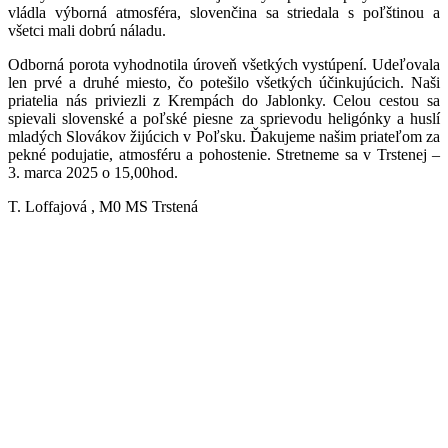
vládla výborná atmosféra, slovenčina sa striedala s poľštinou a
všetci mali dobrú náladu.
Odborná porota vyhodnotila úroveň všetkých vystúpení. Udeľovala
len prvé a druhé miesto, čo potešilo všetkých účinkujúcich. Naši
priatelia nás priviezli z Krempách do Jablonky. Celou cestou sa
spievali slovenské a poľské piesne za sprievodu heligónky a huslí
mladých Slovákov žijúcich v Poľsku. Ďakujeme našim priateľom za
pekné podujatie, atmosféru a pohostenie. Stretneme sa v Trstenej –
3. marca 2025 o 15,00hod.
T. Loffajová , M0 MS Trstená