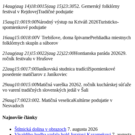
14
aug
(aug 14)
18:00
15
(aug 15)
23:30
52. Gemerský folklórny
festival v Rejdovej
Tradičné podujatie
15
aug
11:00
19:00
Národný výstup na Kriváň 2026
Turisticko-
spomienkové podujatie
16
aug
15:00
18:00
V Trebišove, doma špivame
Prehliadka miestnych
folklórnych skupín a súborov
21
aug
(aug 21)
15:00
22
(aug 22)
22:00
Hontianska paráda 2026
29.
ročník festivalu v Hrušove
22
aug
15:00
17:00
Janíkovská studnica tradícií
Spomienkové
posedenie matičiarov z Janíkoviec
29
aug
10:00
15:00
Matičná vareška 2026
2. ročník kuchárskej súťaže
vo varení tradičných slovenských jedál v Šali
29
aug
17:00
23:00
2. Matičná veselica
Kultúrne podujatie v
Nesvadoch
Najnovšie články
Štítnická dolina v obrazoch
7. augusta 2026
Vivaldiho hudba vzdala hold Jurajovi Kazamekovi
7. augusta