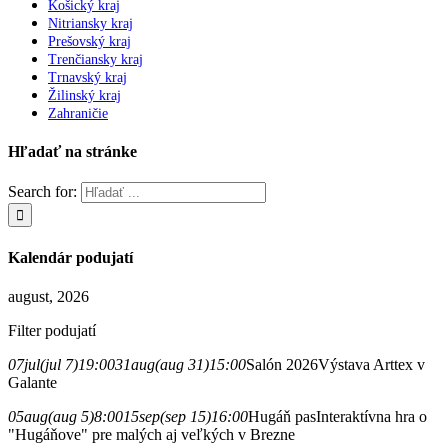
Košický kraj
Nitriansky kraj
Prešovský kraj
Trenčiansky kraj
Trnavský kraj
Žilinský kraj
Zahraničie
Hľadať na stránke
Search for:
Kalendár podujatí
august, 2026
Filter podujatí
07
jul
(jul 7)
19:00
31
aug
(aug 31)
15:00
Salón 2026
Výstava Arttex v
Galante
05
aug
(aug 5)
8:00
15
sep
(sep 15)
16:00
Hugáň pas
Interaktívna hra o
"Hugáňove" pre malých aj veľkých v Brezne