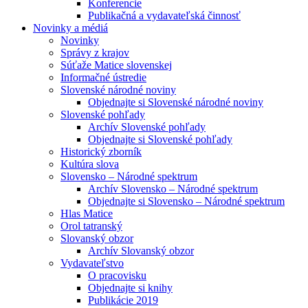
Konferencie
Publikačná a vydavateľská činnosť
Novinky a médiá
Novinky
Správy z krajov
Súťaže Matice slovenskej
Informačné ústredie
Slovenské národné noviny
Objednajte si Slovenské národné noviny
Slovenské pohľady
Archív Slovenské pohľady
Objednajte si Slovenské pohľady
Historický zborník
Kultúra slova
Slovensko – Národné spektrum
Archív Slovensko – Národné spektrum
Objednajte si Slovensko – Národné spektrum
Hlas Matice
Orol tatranský
Slovanský obzor
Archív Slovanský obzor
Vydavateľstvo
O pracovisku
Objednajte si knihy
Publikácie 2019