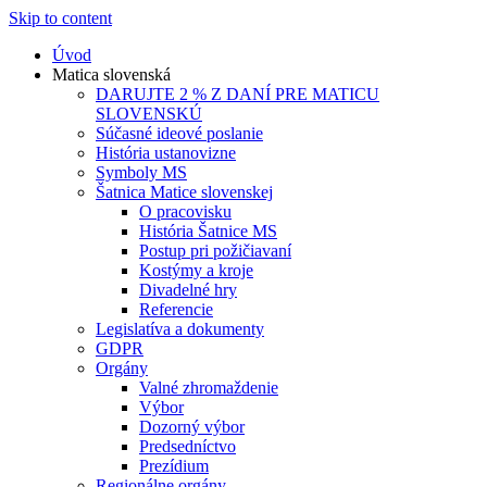
Skip to content
Úvod
Matica slovenská
DARUJTE 2 % Z DANÍ PRE MATICU
SLOVENSKÚ
Súčasné ideové poslanie
História ustanovizne
Symboly MS
Šatnica Matice slovenskej
O pracovisku
História Šatnice MS
Postup pri požičiavaní
Kostýmy a kroje
Divadelné hry
Referencie
Legislatíva a dokumenty
GDPR
Orgány
Valné zhromaždenie
Výbor
Dozorný výbor
Predsedníctvo
Prezídium
Regionálne orgány