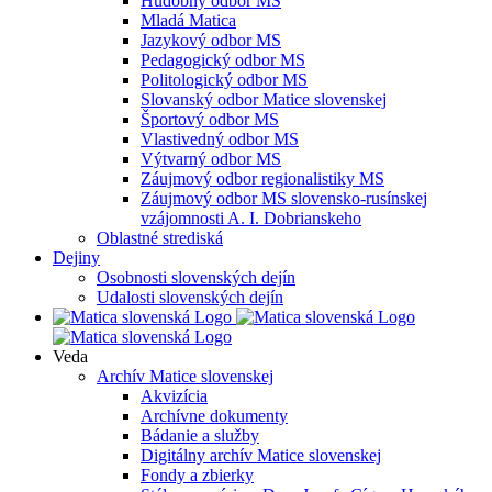
Hudobný odbor MS
Mladá Matica
Jazykový odbor MS
Pedagogický odbor MS
Politologický odbor MS
Slovanský odbor Matice slovenskej
Športový odbor MS
Vlastivedný odbor MS
Výtvarný odbor MS
Záujmový odbor regionalistiky MS
Záujmový odbor MS slovensko-rusínskej
vzájomnosti A. I. Dobrianskeho
Oblastné strediská
Dejiny
Osobnosti slovenských dejín
Udalosti slovenských dejín
Veda
Archív Matice slovenskej
Akvizícia
Archívne dokumenty
Bádanie a služby
Digitálny archív Matice slovenskej
Fondy a zbierky