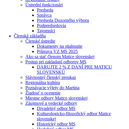
Ústrední funkcionári
Predseda
Správca
Predseda Dozorného výboru
Podpredsedovia
Tajomníci
Členská základňa
Členské ústredie
Dokumenty na stiahnutie
Príprava VZ MS 2025
Ako sa stať členom Matice slovenskej
Postup pri zakladaní odborov MS
DARUJTE 2 % Z DANÍ PRE MATICU
SLOVENSKÚ
Slávnostný členský preukaz
Regionálna kultúra
Poznávacie výlety do Martina
Žiadosť o ocenenie
Miestne odbory Matice slovenskej
Záujmové a vedecké odbory
Divadelný odbor MS
Kulturologicko-filozofický odbor Matice
slovenskej
Historický odbor MS