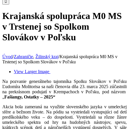
Krajanská spolupráca M0 MS
v Trstenej so Spolkom
Slovákov v Poľsku
Úvod
/
Zahraničie
,
Žilinský kraj
/
Krajanská spolupráca M0 MS v
Trstenej so Spolkom Slovákov v Poľsku
View Larger Image
Na pozvanie generálneho tajomníka Spolku Slovákov v Poľsku
Ľudomíra Molitorisa sa naši členovia dňa 23. marca 2025 zúčastnili
na prekrásnom podujatí v Krempachoch v Poľsku, pod názvom
„
Fašiangy, Ostatky – 2025“
Akcia bola zameraná na využitie slovenského jazyka v umeleckej
sfére a bežnom živote. Na pódiu sa vystriedali vystupujúci od detí
predškolského veku – do dospelosti. Vystriedali sa rôzne žánre
umeleckého spektra od hry na hudobných nástrojov, spevu,
krátkych scénok detí a náročnejších vystúpení dospelých. V sále