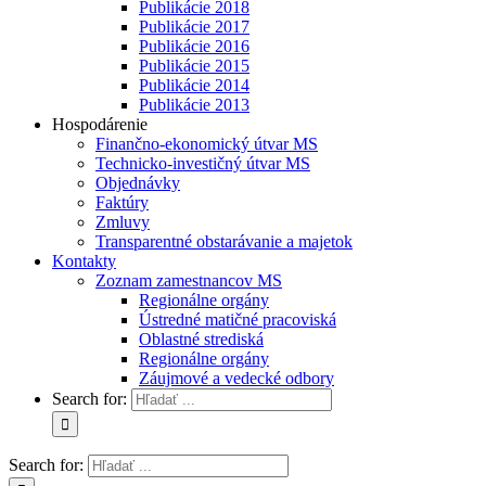
Publikácie 2018
Publikácie 2017
Publikácie 2016
Publikácie 2015
Publikácie 2014
Publikácie 2013
Hospodárenie
Finančno-ekonomický útvar MS
Technicko-investičný útvar MS
Objednávky
Faktúry
Zmluvy
Transparentné obstarávanie a majetok
Kontakty
Zoznam zamestnancov MS
Regionálne orgány
Ústredné matičné pracoviská
Oblastné strediská
Regionálne orgány
Záujmové a vedecké odbory
Search for:
Search for: