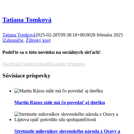
Tatiana Tomková
Tatiana Tomková
2025-02-28T09:38:18+00:00
28 februára 2025
|
Zahraničie
,
Žilinský kraj
|
Podeľte sa o túto novinku na sociálnych sieťach!
Facebook
Twitter
LinkedIn
Google+
Pinterest
Súvisiace príspevky
Martin Rázus stále má čo povedať aj dnešku
Stretnutie milovníkov slovenského národa z Oravy a