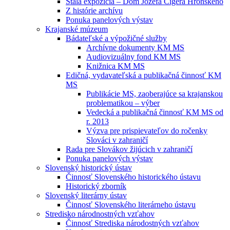
Stála expozícia – Dom Jozefa Cígera Hronského
Z histórie archívu
Ponuka panelových výstav
Krajanské múzeum
Bádateľské a výpožičné služby
Archívne dokumenty KM MS
Audiovizuálny fond KM MS
Knižnica KM MS
Edičná, vydavateľská a publikačná činnosť KM
MS
Publikácie MS, zaoberajúce sa krajanskou
problematikou – výber
Vedecká a publikačná činnosť KM MS od
r. 2013
Výzva pre prispievateľov do ročenky
Slováci v zahraničí
Rada pre Slovákov žijúcich v zahraničí
Ponuka panelových výstav
Slovenský historický ústav
Činnosť Slovenského historického ústavu
Historický zborník
Slovenský literárny ústav
Činnosť Slovenského literárneho ústavu
Stredisko národnostných vzťahov
Činnosť Strediska národostných vzťahov