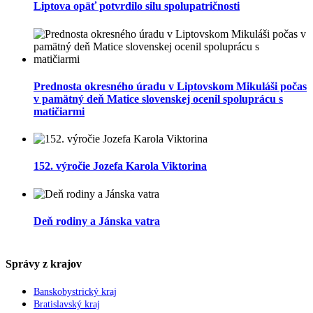
Liptova opäť potvrdilo silu spolupatričnosti
Prednosta okresného úradu v Liptovskom Mikuláši počas
v pamätný deň Matice slovenskej ocenil spoluprácu s
matičiarmi
152. výročie Jozefa Karola Viktorina
Deň rodiny a Jánska vatra
Správy z krajov
Banskobystrický kraj
Bratislavský kraj