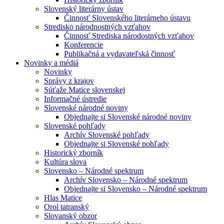
Slovenský literárny ústav
Činnosť Slovenského literárneho ústavu
Stredisko národnostných vzťahov
Činnosť Strediska národostných vzťahov
Konferencie
Publikačná a vydavateľská činnosť
Novinky a médiá
Novinky
Správy z krajov
Súťaže Matice slovenskej
Informačné ústredie
Slovenské národné noviny
Objednajte si Slovenské národné noviny
Slovenské pohľady
Archív Slovenské pohľady
Objednajte si Slovenské pohľady
Historický zborník
Kultúra slova
Slovensko – Národné spektrum
Archív Slovensko – Národné spektrum
Objednajte si Slovensko – Národné spektrum
Hlas Matice
Orol tatranský
Slovanský obzor