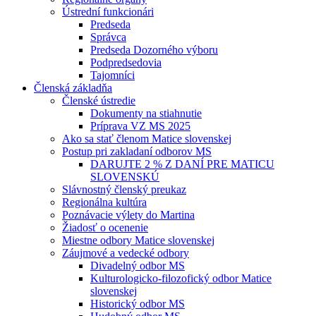
Ústrední funkcionári
Predseda
Správca
Predseda Dozorného výboru
Podpredsedovia
Tajomníci
Členská základňa
Členské ústredie
Dokumenty na stiahnutie
Príprava VZ MS 2025
Ako sa stať členom Matice slovenskej
Postup pri zakladaní odborov MS
DARUJTE 2 % Z DANÍ PRE MATICU
SLOVENSKÚ
Slávnostný členský preukaz
Regionálna kultúra
Poznávacie výlety do Martina
Žiadosť o ocenenie
Miestne odbory Matice slovenskej
Záujmové a vedecké odbory
Divadelný odbor MS
Kulturologicko-filozofický odbor Matice
slovenskej
Historický odbor MS