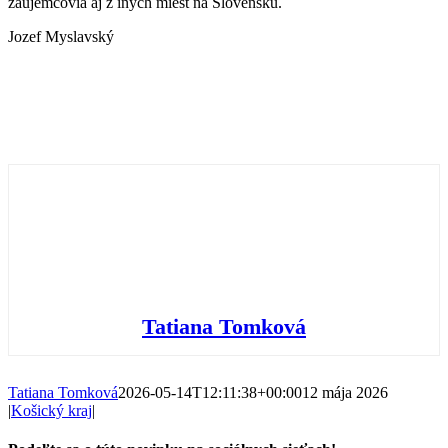
záujemcovia aj z iných miest na Slovensku.
Jozef Myslavský
Tatiana Tomková
Tatiana Tomková
2026-05-14T12:11:38+00:00
12 mája 2026
|
Košický kraj
|