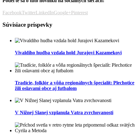
Podeľte sa o túto novinku na sociálnych sieťach!
Facebook
Twitter
LinkedIn
Google+
Pinterest
Súvisiace príspevky
Vivaldiho hudba vzdala hold Jurajovi Kazamekovi
Tradície, folklór a vôňa regionálnych špecialít: Plechotice
žili oslavami obce aj futbalom
V Nižnej Slanej vzplanula Vatra zvrchovanosti