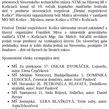
priestoroch Slovenského technického múzea /STM/ na Hlavnej 88 v
Košiciach konal už 19. ročník krajského matičného festivalu
detí v prednese slovenských rozprávok „Detské rozprávkové
Košice“ Hlavnými organizátormi boli Matica slovenská v zastúpení
MO MS Košice – Myslava, mesto Košice a STM v Košiciach.
Festival Detské rozprávkové Košice slávnostne otvoril zakladateľ a
hlavný organizátor František Mrva a námestník generálneho
riaditeľa STM v Košiciach Mgr. Ján Melich. Súťažili recitátori
podali svoje prednesy na vynikajúcej úrovni. Do záverečnej gala
prehliadky, ktorá je tohto druhu jediná na Slovensku, postúpilo 19
finalistov – deti od štyroch do šiestich rokov.
Spomenieme všetky vystupujúce deti:
MŠ Za priekopou 57: OSKAR DVORÁČEK, Leporelo,
autor: Elena Čepčeková
MŠ Melánie Nemcovej, Budapeštianska 3, DOMINIKA
LEHOCKÁ, Zvieracie domčeky, autor: Jozef Paulovič
MŠ Havanská 26, PETRONELA HLAVATÁ, Deduškove
strašidlá, autor: Jozef Paulovič
MŠ Smetanová 11, Stela Brijová, Srdiečko, autor: Daniel
Hevier
MŠ Jenisejská, SÁRA BLAŠKOVÁ, Tretie zuby, autor:
AnitaTešovičová