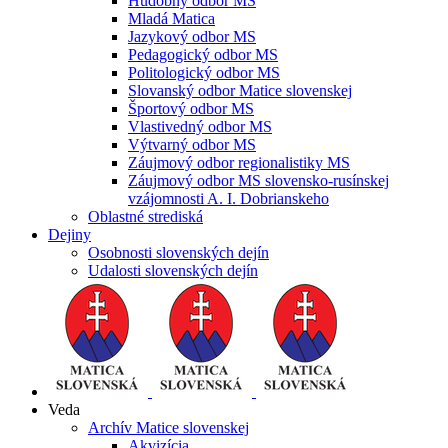
Hudobný odbor MS
Mladá Matica
Jazykový odbor MS
Pedagogický odbor MS
Politologický odbor MS
Slovanský odbor Matice slovenskej
Športový odbor MS
Vlastivedný odbor MS
Výtvarný odbor MS
Záujmový odbor regionalistiky MS
Záujmový odbor MS slovensko-rusínskej
vzájomnosti A. I. Dobrianskeho
Oblastné strediská
Dejiny
Osobnosti slovenských dejín
Udalosti slovenských dejín
Veda
Archív Matice slovenskej
Akvizícia