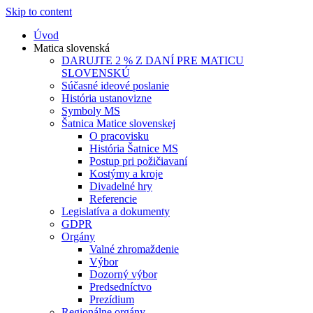
Skip to content
Úvod
Matica slovenská
DARUJTE 2 % Z DANÍ PRE MATICU
SLOVENSKÚ
Súčasné ideové poslanie
História ustanovizne
Symboly MS
Šatnica Matice slovenskej
O pracovisku
História Šatnice MS
Postup pri požičiavaní
Kostýmy a kroje
Divadelné hry
Referencie
Legislatíva a dokumenty
GDPR
Orgány
Valné zhromaždenie
Výbor
Dozorný výbor
Predsedníctvo
Prezídium
Regionálne orgány