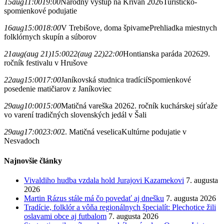
15
aug
11:00
19:00
Národný výstup na Kriváň 2026
Turisticko-
spomienkové podujatie
16
aug
15:00
18:00
V Trebišove, doma špivame
Prehliadka miestnych
folklórnych skupín a súborov
21
aug
(aug 21)
15:00
22
(aug 22)
22:00
Hontianska paráda 2026
29.
ročník festivalu v Hrušove
22
aug
15:00
17:00
Janíkovská studnica tradícií
Spomienkové
posedenie matičiarov z Janíkoviec
29
aug
10:00
15:00
Matičná vareška 2026
2. ročník kuchárskej súťaže
vo varení tradičných slovenských jedál v Šali
29
aug
17:00
23:00
2. Matičná veselica
Kultúrne podujatie v
Nesvadoch
Najnovšie články
Vivaldiho hudba vzdala hold Jurajovi Kazamekovi
7. augusta
2026
Martin Rázus stále má čo povedať aj dnešku
7. augusta 2026
Tradície, folklór a vôňa regionálnych špecialít: Plechotice žili
oslavami obce aj futbalom
7. augusta 2026