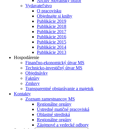
Archív Slovanský obzor
Vydavateľstvo
O pracovisku
Objednajte si knihy
Publikácie 2019
Publikácie 2018
Publikácie 2017
Publikácie 2016
Publikácie 2015
Publikácie 2014
Publikácie 2013
Hospodárenie
Finančno-ekonomický útvar MS
Technicko-investičný útvar MS
Objednávky
Faktúry
Zmluvy
Transparentné obstarávanie a majetok
Kontakty
Zoznam zamestnancov MS
Regionálne orgány
Ústredné matičné pracoviská
Oblastné strediská
Regionálne orgány
Záujmové a vedecké odbory