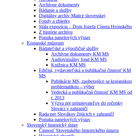
Archívne dokumenty
Bádanie a služby
Digitálny archív Matice slovenskej
Fondy a zbierky
Stála expozícia – Dom Jozefa Cígera Hronského
Z histórie archívu
Ponuka panelových výstav
Krajanské múzeum
Bádateľské a výpožičné služby
Archívne dokumenty KM MS
Audiovizuálny fond KM MS
Knižnica KM MS
Edičná, vydavateľská a publikačná činnosť KM
MS
Publikácie MS, zaoberajúce sa krajanskou
problematikou – výber
Vedecká a publikačná činnosť KM MS od
r. 2013
Výzva pre prispievateľov do ročenky
Slováci v zahraničí
Rada pre Slovákov žijúcich v zahraničí
Ponuka panelových výstav
Slovenský historický ústav
Činnosť Slovenského historického ústavu
Historický zborník