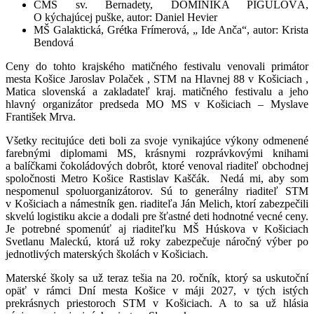
CMŠ sv. Bernadety, DOMINIKA PIGULOVÁ,
O kýchajúcej puške, autor: Daniel Hevier
MŠ Galaktická, Grétka Frímerová, „ Ide Anča“, autor: Krista
Bendová
Ceny do tohto krajského matičného festivalu venovali primátor
mesta Košice Jaroslav Polaček , STM na Hlavnej 88 v Košiciach ,
Matica slovenská a zakladateľ kraj. matičného festivalu a jeho
hlavný organizátor predseda MO MS v Košiciach – Myslave
František Mrva.
Všetky recitujúce deti boli za svoje vynikajúce výkony odmenené
farebnými diplomami MS, krásnymi rozprávkovými knihami
a balíčkami čokoládových dobrôt, ktoré venoval riaditeľ obchodnej
spoločnosti Metro Košice Rastislav Kaščák. Nedá mi, aby som
nespomenul spoluorganizátorov. Sú to generálny riaditeľ STM
v Košiciach a námestník gen. riaditeľa Ján Melich, ktorí zabezpečili
skvelú logistiku akcie a dodali pre šťastné deti hodnotné vecné ceny.
Je potrebné spomenúť aj riaditeľku MŠ Húskova v Košiciach
Svetlanu Maleckú, ktorá už roky zabezpečuje náročný výber po
jednotlivých materských školách v Košiciach.
Materské školy sa už teraz tešia na 20. ročník, ktorý sa uskutoční
opäť v rámci Dní mesta Košice v máji 2027, v tých istých
prekrásnych priestoroch STM v Košiciach. A to sa už hlásia