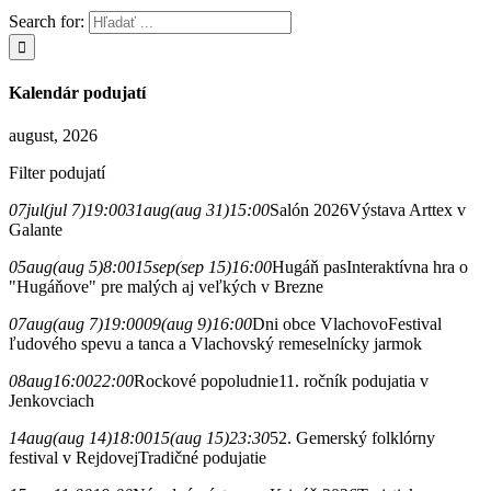
Search for:
Kalendár podujatí
august, 2026
Filter podujatí
07
jul
(jul 7)
19:00
31
aug
(aug 31)
15:00
Salón 2026
Výstava Arttex v
Galante
05
aug
(aug 5)
8:00
15
sep
(sep 15)
16:00
Hugáň pas
Interaktívna hra o
"Hugáňove" pre malých aj veľkých v Brezne
07
aug
(aug 7)
19:00
09
(aug 9)
16:00
Dni obce Vlachovo
Festival
ľudového spevu a tanca a Vlachovský remeselnícky jarmok
08
aug
16:00
22:00
Rockové popoludnie
11. ročník podujatia v
Jenkovciach
14
aug
(aug 14)
18:00
15
(aug 15)
23:30
52. Gemerský folklórny
festival v Rejdovej
Tradičné podujatie