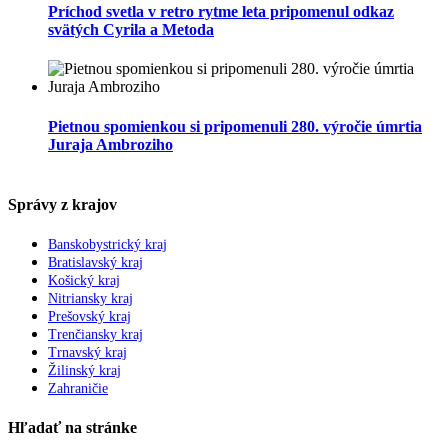
Príchod svetla v retro rytme leta pripomenul odkaz
svätých Cyrila a Metoda
Pietnou spomienkou si pripomenuli 280. výročie úmrtia
Juraja Ambroziho
Správy z krajov
Banskobystrický kraj
Bratislavský kraj
Košický kraj
Nitriansky kraj
Prešovský kraj
Trenčiansky kraj
Trnavský kraj
Žilinský kraj
Zahraničie
Hľadať na stránke