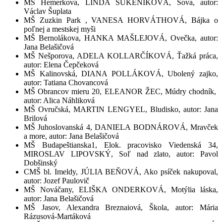
MŠ Hemerkova, LINDA SUKENIKOVÁ, Sova, autor:
Václav Šuplata
MŠ Zuzkin Park , VANESA HORVÁTHOVÁ, Bájka o
poľnej a mestskej myši
MŠ Bernolákova, HANKA MAŠLEJOVÁ, Ovečka, autor:
Jana Belašičová
MŠ Nešporova, ADELA KOLLARČÍKOVÁ, Ťažká práca,
autor: Elena Čepčeková
MŠ Kalinovská, DIANA POLLÁKOVÁ, Ubolený zajko,
autor: Tatiana Chovancová
MŠ Obrancov mieru 20, ELEANOR ŽEC, Múdry chodník,
autor: Alica Náhliková
MŠ Ovručská, MARTIN LENGYEL, Bludisko, autor: Jana
Brilová
MŠ Juhoslovanská 4, DANIELA BODNÁROVÁ, Mravček
a more, autor: Jana Belašičová
MŠ Budapeštianska1, Elok. pracovisko Viedenská 34,
MIROSLAV LIPOVSKÝ, Soľ nad zlato, autor: Pavol
Dobšinský
CMŠ bl. Imeldy, JÚLIA BEŇOVÁ, Ako psíček nakupoval,
autor: Jozef Paulovič
MŠ Nováčany, ELIŠKA ONDERKOVÁ, Motýlia láska,
autor: Jana Belašičová
MŠ Jasov, Alexandra Breznaiová, Škola, autor: Mária
Rázusová-Martáková