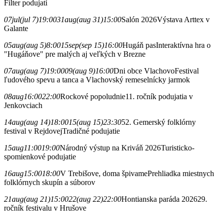
Filter podujatí
07
jul
(jul 7)
19:00
31
aug
(aug 31)
15:00
Salón 2026
Výstava Arttex v
Galante
05
aug
(aug 5)
8:00
15
sep
(sep 15)
16:00
Hugáň pas
Interaktívna hra o
"Hugáňove" pre malých aj veľkých v Brezne
07
aug
(aug 7)
19:00
09
(aug 9)
16:00
Dni obce Vlachovo
Festival
ľudového spevu a tanca a Vlachovský remeselnícky jarmok
08
aug
16:00
22:00
Rockové popoludnie
11. ročník podujatia v
Jenkovciach
14
aug
(aug 14)
18:00
15
(aug 15)
23:30
52. Gemerský folklórny
festival v Rejdovej
Tradičné podujatie
15
aug
11:00
19:00
Národný výstup na Kriváň 2026
Turisticko-
spomienkové podujatie
16
aug
15:00
18:00
V Trebišove, doma špivame
Prehliadka miestnych
folklórnych skupín a súborov
21
aug
(aug 21)
15:00
22
(aug 22)
22:00
Hontianska paráda 2026
29.
ročník festivalu v Hrušove