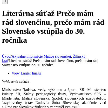
Literárna súťaž Prečo mám
rád slovenčinu, prečo mám rád
Slovensko vstúpila do 30.
ročníka
Úvod
/
Aktuálne informácie Matice slovenskej
,
Žilinský
kraj
/
Literárna súťaž Prečo mám rád slovenčinu, prečo mám rád
Slovensko vstúpila do 30. ročníka
View Larger Image
Vyhlásenie súťaže
Ministerstvo školstva, vedy, výskumu a športu SR, Ministerstvo
kultúry SR, Štátny pedagogický ústav, Vydavateľstvo SPN –
Mladé letá, Matica slovenská, Spolok slovenských spisovateľov,
Jazykovedný ústav Ľudovíta Štúra Slovenskej akadémie vied
a Úrad pre Slovákov žijúcich v zahraničí vyhlasujú