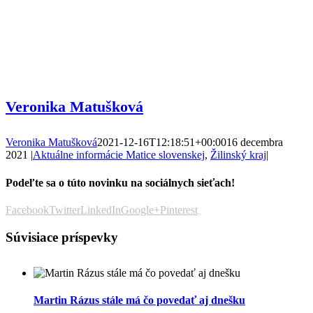
Veronika Matušková
Veronika Matušková
2021-12-16T12:18:51+00:00
16 decembra
2021
|
Aktuálne informácie Matice slovenskej
,
Žilinský kraj
|
Podeľte sa o túto novinku na sociálnych sieťach!
Facebook
Twitter
LinkedIn
Google+
Pinterest
Súvisiace príspevky
Martin Rázus stále má čo povedať aj dnešku