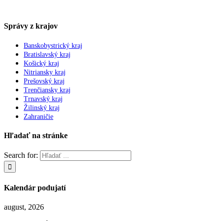
Správy z krajov
Banskobystrický kraj
Bratislavský kraj
Košický kraj
Nitriansky kraj
Prešovský kraj
Trenčiansky kraj
Trnavský kraj
Žilinský kraj
Zahraničie
Hľadať na stránke
Search for:
Kalendár podujatí
august, 2026