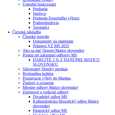
Ústrední funkcionári
Predseda
Správca
Predseda Dozorného výboru
Podpredsedovia
Tajomníci
Členská základňa
Členské ústredie
Dokumenty na stiahnutie
Príprava VZ MS 2025
Ako sa stať členom Matice slovenskej
Postup pri zakladaní odborov MS
DARUJTE 2 % Z DANÍ PRE MATICU
SLOVENSKÚ
Slávnostný členský preukaz
Regionálna kultúra
Poznávacie výlety do Martina
Žiadosť o ocenenie
Miestne odbory Matice slovenskej
Záujmové a vedecké odbory
Divadelný odbor MS
Kulturologicko-filozofický odbor Matice
slovenskej
Historický odbor MS