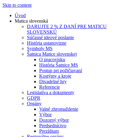
Skip to content
Úvod
Matica slovenská
DARUJTE 2 % Z DANÍ PRE MATICU
SLOVENSKÚ
Súčasné ideové poslanie
História ustanovizne
Symboly MS
Šatnica Matice slovenskej
O pracovisku
História Šatnice MS
Postup pri požičiavaní
Kostýmy a kroje
Divadelné hry
Referencie
Legislatíva a dokumenty
GDPR
Orgány
Valné zhromaždenie
Výbor
Dozorný výbor
Predsedníctvo
Prezídium
Regionálne orgány