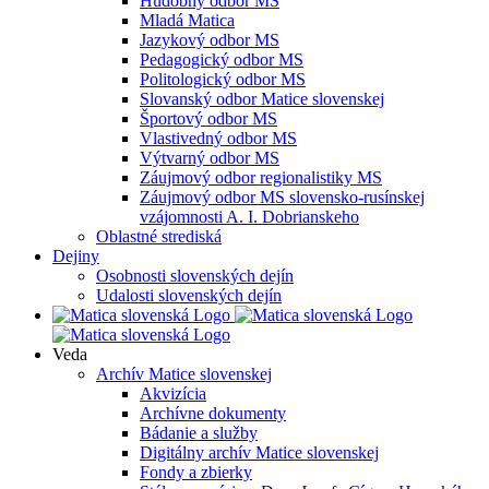
Hudobný odbor MS
Mladá Matica
Jazykový odbor MS
Pedagogický odbor MS
Politologický odbor MS
Slovanský odbor Matice slovenskej
Športový odbor MS
Vlastivedný odbor MS
Výtvarný odbor MS
Záujmový odbor regionalistiky MS
Záujmový odbor MS slovensko-rusínskej
vzájomnosti A. I. Dobrianskeho
Oblastné strediská
Dejiny
Osobnosti slovenských dejín
Udalosti slovenských dejín
Veda
Archív Matice slovenskej
Akvizícia
Archívne dokumenty
Bádanie a služby
Digitálny archív Matice slovenskej
Fondy a zbierky