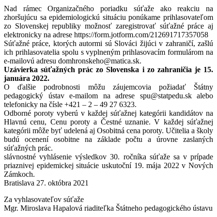
Nad rámec Organizačného poriadku súťaže ako reakciu na
zhoršujúcu sa epidemiologickú situáciu ponúkame prihlasovateľom
zo Slovenskej republiky možnosť zaregistrovať súťažné práce aj
elektronicky na adrese https://form.jotform.com/212691717357058
Súťažné práce, ktorých autormi sú Slováci žijúci v zahraničí, zašlú
ich prihlasovatelia spolu s vyplneným prihlasovacím formulárom na
e-mailovú adresu domhronskeho@matica.sk.
Uzávierka súťažných prác zo Slovenska i zo zahraničia je 15.
januára 2022.
O ďalšie podrobnosti môžu záujemcovia požiadať Štátny
pedagogický ústav e-mailom na adrese spu@statpedu.sk alebo
telefonicky na čísle +421 – 2 – 49 27 6323.
Odborné poroty vyberú v každej súťažnej kategórii kandidátov na
Hlavnú cenu, Cenu poroty a Čestné uznanie. V každej súťažnej
kategórii môže byť udelená aj Osobitná cena poroty. Učitelia a školy
budú ocenení osobitne na základe počtu a úrovne zaslaných
súťažných prác.
slávnostné vyhlásenie výsledkov 30. ročníka súťaže sa v prípade
priaznivej epidemickej situácie uskutoční 19. mája 2022 v Nových
Zámkoch.
Bratislava 27. októbra 2021
Za vyhlasovateľov súťaže
Mgr. Miroslava Hapalová riaditeľka Štátneho pedagogického ústavu