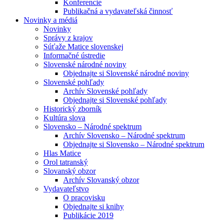
Konferencie
Publikačná a vydavateľská činnosť
Novinky a médiá
Novinky
Správy z krajov
Súťaže Matice slovenskej
Informačné ústredie
Slovenské národné noviny
Objednajte si Slovenské národné noviny
Slovenské pohľady
Archív Slovenské pohľady
Objednajte si Slovenské pohľady
Historický zborník
Kultúra slova
Slovensko – Národné spektrum
Archív Slovensko – Národné spektrum
Objednajte si Slovensko – Národné spektrum
Hlas Matice
Orol tatranský
Slovanský obzor
Archív Slovanský obzor
Vydavateľstvo
O pracovisku
Objednajte si knihy
Publikácie 2019