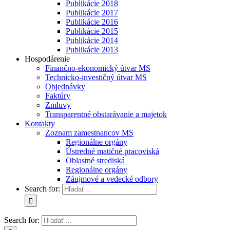
Publikácie 2018
Publikácie 2017
Publikácie 2016
Publikácie 2015
Publikácie 2014
Publikácie 2013
Hospodárenie
Finančno-ekonomický útvar MS
Technicko-investičný útvar MS
Objednávky
Faktúry
Zmluvy
Transparentné obstarávanie a majetok
Kontakty
Zoznam zamestnancov MS
Regionálne orgány
Ústredné matičné pracoviská
Oblastné strediská
Regionálne orgány
Záujmové a vedecké odbory
Search for:
Search for: