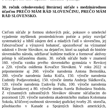
30. ročník celoslovenskej literárnej súťaže s medzinárodnou
účasťou PREČO MÁM RÁD SLOVENČINU, PREČO MÁM
RÁD SLOVENSKO.
Cieľom súťaže je formou slohových prác, pokusov o umelecké
vyjadrenie myšlienok prostredníctvom poézie a prózy rozvíjať
systematický a hlbší záujem detí a mladých ľudí o slovenčinu, jej
ľubozvučnosť a výrazovú bohatosť, upozorňovať na významné
udalosti v živote Slovákov, na dejateľov, ktorí sa zapísali do histórie
slovenského národa, udržiavať kultúrne tradície a formovať aktívny
prístup k súčasnému dianiu. 30. ročník súťaže bude v znamení
160. výročia vzniku prvého slovenského gymnázia v Revúcej
a 220. výročia osídlenia Kovačice Slovákmi. V roku 2022 si
pripomenieme aj 260. výročie narodenia Antona Bernoláka,
200. výročie narodenia Janka Kráľa, 150. výročie narodenia
Ľudmily Podjavorinskej, 150. výročie úmrtia Andreja Sládkoviča,
120. výročie narodenia Ľudovíta Fullu, 100. výročie narodenia
Kláry Jarunkovej a 80. výročie úmrtia Aurela Bohuslava Stodolu.
Z významných zahraničných Slovákov dávame súťažiacim do
pozornosti 120. výročie narodenia akademického maliara Kolomana
Sokola, kľúčovej osobnosti slovenskej grafickej tvorby 20. storočia,
pôsobiaceho v Kanade a Spojených štátoch amerických,