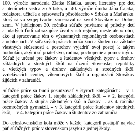
100. výročie narodenia Zlatka Klátika, autora literatúry pre deti
a literárneho vedca zo Srbska, a 40. výročie úmrtia Jána Čajaka,
redaktora, učiteľa a spisovateľa pôsobiaceho v Srbsku a Maďarsku,
ktorý sa vo svojej tvorbe zameriaval na život Slovákov na Dolnej
zemi. V jubilejnom 30. ročníku súťaže privítame aj príbehy detí
a mladých ľudí zobrazujúce život v ich regióne, meste alebo obci,
ako aj spracovanie tém o významných regionálnych osobnostiach
a udalostiach. V súťažných prácach môžu žiaci a študenti na základe
vlastných skúseností a postrehov vyjadriť svoj postoj k takým
hodnotám, akými sú priateľstvo, rodina, pochopenie a pomoc iným.
Súťaž je určená pre žiakov a študentov všetkých typov a druhov
základných a stredných škôl na území Slovenskej republiky
a všetkých typov a druhov základných a stredných škôl,
vzdelávacích centier, víkendových škôl a organizácií Slovákov
žijúcich v zahraničí.
Súťažné práce sa budú posudzovať v štyroch kategóriách: – v 1.
kategórii práce žiakov 1. stupňa základných škôl, – v 2. kategórii
práce žiakov 2. stupňa základných škôl a žiakov 1. až 4. ročníka
osemročných gymnázií, – v 3. kategórii práce študentov stredných
škôl, – v 4. kategórii práce žiakov a študentov zo zahraničia.
Do celoslovenského kola môže v každej kategórii postúpiť najviac
päť súťažných prác v slovenskom jazyku z jednej školy.