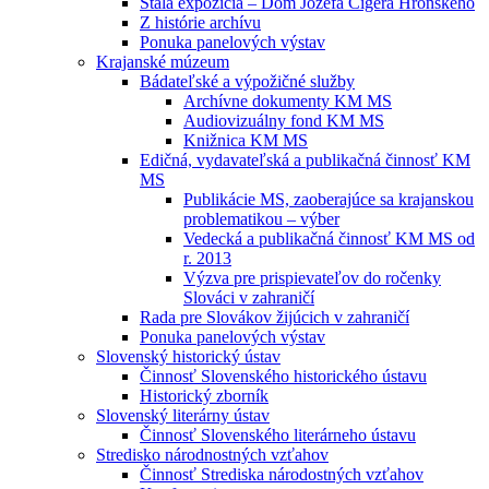
Stála expozícia – Dom Jozefa Cígera Hronského
Z histórie archívu
Ponuka panelových výstav
Krajanské múzeum
Bádateľské a výpožičné služby
Archívne dokumenty KM MS
Audiovizuálny fond KM MS
Knižnica KM MS
Edičná, vydavateľská a publikačná činnosť KM
MS
Publikácie MS, zaoberajúce sa krajanskou
problematikou – výber
Vedecká a publikačná činnosť KM MS od
r. 2013
Výzva pre prispievateľov do ročenky
Slováci v zahraničí
Rada pre Slovákov žijúcich v zahraničí
Ponuka panelových výstav
Slovenský historický ústav
Činnosť Slovenského historického ústavu
Historický zborník
Slovenský literárny ústav
Činnosť Slovenského literárneho ústavu
Stredisko národnostných vzťahov
Činnosť Strediska národostných vzťahov