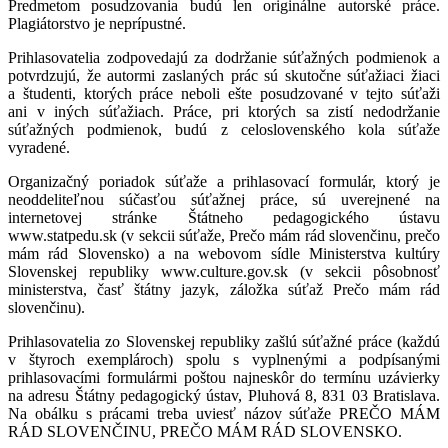
Predmetom posudzovania budú len originálne autorské práce.
Plagiátorstvo je neprípustné.
Prihlasovatelia zodpovedajú za dodržanie súťažných podmienok a
potvrdzujú, že autormi zaslaných prác sú skutočne súťažiaci žiaci
a študenti, ktorých práce neboli ešte posudzované v tejto súťaži
ani v iných súťažiach. Práce, pri ktorých sa zistí nedodržanie
súťažných podmienok, budú z celoslovenského kola súťaže
vyradené.
Organizačný poriadok súťaže a prihlasovací formulár, ktorý je
neoddeliteľnou súčasťou súťažnej práce, sú uverejnené na
internetovej stránke Štátneho pedagogického ústavu
www.statpedu.sk (v sekcii súťaže, Prečo mám rád slovenčinu, prečo
mám rád Slovensko) a na webovom sídle Ministerstva kultúry
Slovenskej republiky www.culture.gov.sk (v sekcii pôsobnosť
ministerstva, časť štátny jazyk, záložka súťaž Prečo mám rád
slovenčinu).
Prihlasovatelia zo Slovenskej republiky zašlú súťažné práce (každú
v štyroch exemplároch) spolu s vyplnenými a podpísanými
prihlasovacími formulármi poštou najneskôr do termínu uzávierky
na adresu Štátny pedagogický ústav, Pluhová 8, 831 03 Bratislava.
Na obálku s prácami treba uviesť názov súťaže PREČO MÁM
RÁD SLOVENČINU, PREČO MÁM RÁD SLOVENSKO.