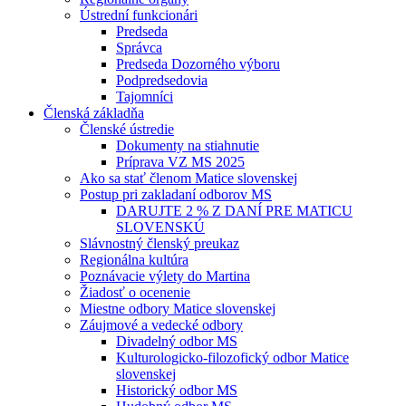
Ústrední funkcionári
Predseda
Správca
Predseda Dozorného výboru
Podpredsedovia
Tajomníci
Členská základňa
Členské ústredie
Dokumenty na stiahnutie
Príprava VZ MS 2025
Ako sa stať členom Matice slovenskej
Postup pri zakladaní odborov MS
DARUJTE 2 % Z DANÍ PRE MATICU
SLOVENSKÚ
Slávnostný členský preukaz
Regionálna kultúra
Poznávacie výlety do Martina
Žiadosť o ocenenie
Miestne odbory Matice slovenskej
Záujmové a vedecké odbory
Divadelný odbor MS
Kulturologicko-filozofický odbor Matice
slovenskej
Historický odbor MS