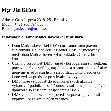
Mgr. Ján Kšiňan
Adresa: Grösslingova 23, 81251 Bratislava
Mobil: +421 905 894 658
E-mail:
jan.ksinan@matica.sk
Informácie o Dome Matice slovenskej Bratislava
Dom Matice slovenskej (DMS) má samostatnú právnu
subjektivitu. Na jeho čele je riaditeľ DMS, vymenovaný
predsedom Matice slovenskej na základe výberového
konania.
Územnú pôsobnosť DMS, zásady hospodárenia s majetkom,
pracovnoprávne vzťahy, náplň práce a ostatné pracovné akty
upravuje zriaďovacia listina alebo štatút tohto pracoviska,
ktoré vydáva predseda po schválení vo výbore.
DMS môže vstupovať do podnikateľských aktivít a
vykonávať podnikateľskú činnosť v súlade s platnou právnou
úpravou a so zásadami hospodárenia DMS.
DMS v plnom rozsahu zodpovedá za práva a povinnosti
vyplývajúce zo zmluvných vzťahov.