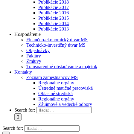
Publikácie 2018
Publikácie 2017
Publikácie 2016
Publikácie 2015
Publikácie 2014
Publikácie 2013
Hospodárenie
Finančno-ekonomický útvar MS
Technicko-investičný útvar MS
Objednávky
Faktúry
Zmluvy
Transparentné obstarávanie a majetok
Kontakty
Zoznam zamestnancov MS
Regionálne orgány
Ústredné matičné pracoviská
Oblastné strediská
Regionálne orgány
Záujmové a vedecké odbory
Search for:
Search for: