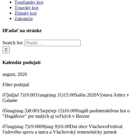
Trenčiansky kraj
Trnavský kraj
Žilinský kraj
Zahraničie
Hľadať na stránke
Search for:
Kalendár podujatí
august, 2026
Filter podujatí
07
jul
(jul 7)
19:00
31
aug
(aug 31)
15:00
Salón 2026
Výstava Arttex v
Galante
05
aug
(aug 5)
8:00
15
sep
(sep 15)
16:00
Hugáň pas
Interaktívna hra o
"Hugáňove" pre malých aj veľkých v Brezne
07
aug
(aug 7)
19:00
09
(aug 9)
16:00
Dni obce Vlachovo
Festival
ľudového spevu a tanca a Vlachovský remeselnícky jarmok