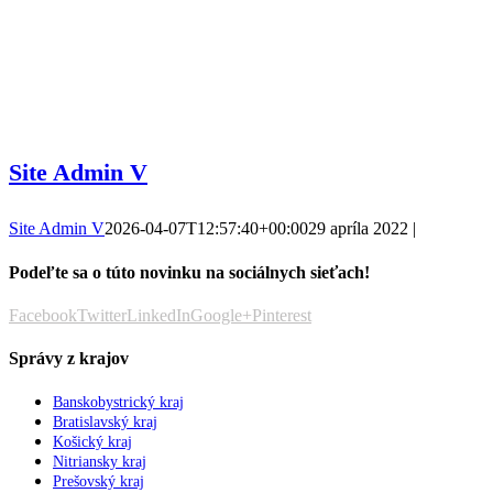
Site Admin V
Site Admin V
2026-04-07T12:57:40+00:00
29 apríla 2022
|
Podeľte sa o túto novinku na sociálnych sieťach!
Facebook
Twitter
LinkedIn
Google+
Pinterest
Správy z krajov
Banskobystrický kraj
Bratislavský kraj
Košický kraj
Nitriansky kraj
Prešovský kraj