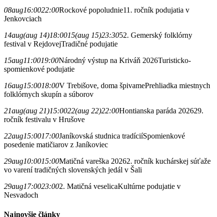
08
aug
16:00
22:00
Rockové popoludnie
11. ročník podujatia v
Jenkovciach
14
aug
(aug 14)
18:00
15
(aug 15)
23:30
52. Gemerský folklórny
festival v Rejdovej
Tradičné podujatie
15
aug
11:00
19:00
Národný výstup na Kriváň 2026
Turisticko-
spomienkové podujatie
16
aug
15:00
18:00
V Trebišove, doma špivame
Prehliadka miestnych
folklórnych skupín a súborov
21
aug
(aug 21)
15:00
22
(aug 22)
22:00
Hontianska paráda 2026
29.
ročník festivalu v Hrušove
22
aug
15:00
17:00
Janíkovská studnica tradícií
Spomienkové
posedenie matičiarov z Janíkoviec
29
aug
10:00
15:00
Matičná vareška 2026
2. ročník kuchárskej súťaže
vo varení tradičných slovenských jedál v Šali
29
aug
17:00
23:00
2. Matičná veselica
Kultúrne podujatie v
Nesvadoch
Najnovšie články