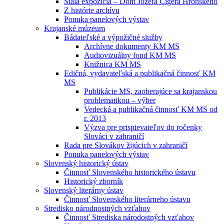
Stála expozícia – Dom Jozefa Cígera Hronského
Z histórie archívu
Ponuka panelových výstav
Krajanské múzeum
Bádateľské a výpožičné služby
Archívne dokumenty KM MS
Audiovizuálny fond KM MS
Knižnica KM MS
Edičná, vydavateľská a publikačná činnosť KM
MS
Publikácie MS, zaoberajúce sa krajanskou
problematikou – výber
Vedecká a publikačná činnosť KM MS od
r. 2013
Výzva pre prispievateľov do ročenky
Slováci v zahraničí
Rada pre Slovákov žijúcich v zahraničí
Ponuka panelových výstav
Slovenský historický ústav
Činnosť Slovenského historického ústavu
Historický zborník
Slovenský literárny ústav
Činnosť Slovenského literárneho ústavu
Stredisko národnostných vzťahov
Činnosť Strediska národostných vzťahov