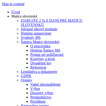
Skip to content
Úvod
Matica slovenská
DARUJTE 2 % Z DANÍ PRE MATICU
SLOVENSKÚ
Súčasné ideové poslanie
História ustanovizne
Symboly MS
Šatnica Matice slovenskej
O pracovisku
História Šatnice MS
Postup pri požičiavaní
Kostýmy a kroje
Divadelné hry
Referencie
Legislatíva a dokumenty
GDPR
Orgány
Valné zhromaždenie
Výbor
Dozorný výbor
Predsedníctvo
Prezídium
Regionálne orgány