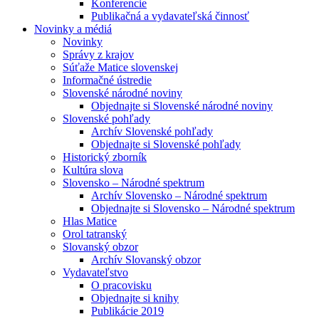
Konferencie
Publikačná a vydavateľská činnosť
Novinky a médiá
Novinky
Správy z krajov
Súťaže Matice slovenskej
Informačné ústredie
Slovenské národné noviny
Objednajte si Slovenské národné noviny
Slovenské pohľady
Archív Slovenské pohľady
Objednajte si Slovenské pohľady
Historický zborník
Kultúra slova
Slovensko – Národné spektrum
Archív Slovensko – Národné spektrum
Objednajte si Slovensko – Národné spektrum
Hlas Matice
Orol tatranský
Slovanský obzor
Archív Slovanský obzor
Vydavateľstvo
O pracovisku
Objednajte si knihy
Publikácie 2019