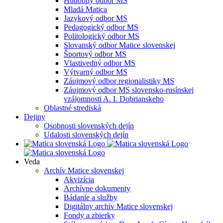
Hudobný odbor MS
Mladá Matica
Jazykový odbor MS
Pedagogický odbor MS
Politologický odbor MS
Slovanský odbor Matice slovenskej
Športový odbor MS
Vlastivedný odbor MS
Výtvarný odbor MS
Záujmový odbor regionalistiky MS
Záujmový odbor MS slovensko-rusínskej
vzájomnosti A. I. Dobrianskeho
Oblastné strediská
Dejiny
Osobnosti slovenských dejín
Udalosti slovenských dejín
Veda
Archív Matice slovenskej
Akvizícia
Archívne dokumenty
Bádanie a služby
Digitálny archív Matice slovenskej
Fondy a zbierky