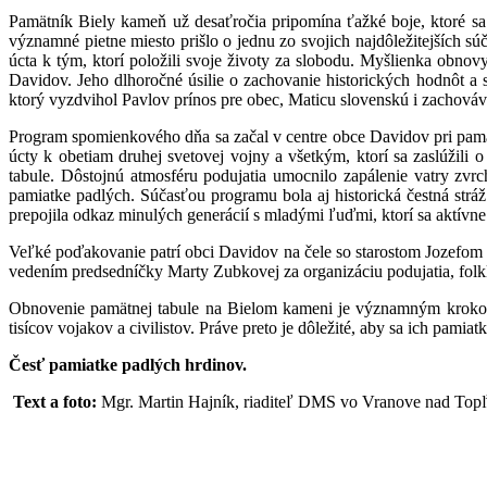
Pamätník Biely kameň už desaťročia pripomína ťažké boje, ktoré sa 
významné pietne miesto prišlo o jednu zo svojich najdôležitejších s
úcta k tým, ktorí položili svoje životy za slobodu. Myšlienka obn
Davidov. Jeho dlhoročné úsilie o zachovanie historických hodnôt a s
ktorý vyzdvihol Pavlov prínos pre obec, Maticu slovenskú i zachováva
Program spomienkového dňa sa začal v centre obce Davidov pri pamät
úcty k obetiam druhej svetovej vojny a všetkým, ktorí sa zaslúžili
tabule. Dôstojnú atmosféru podujatia umocnilo zapálenie vatry zvr
pamiatke padlých. Súčasťou programu bola aj historická čestná st
prepojila odkaz minulých generácií s mladými ľuďmi, ktorí sa aktívne
Veľké poďakovanie patrí obci Davidov na čele so starostom Jozefom
vedením predsedníčky Marty Zubkovej za organizáciu podujatia, folkl
Obnovenie pamätnej tabule na Bielom kameni je významným krokom 
tisícov vojakov a civilistov. Práve preto je dôležité, aby sa ich pamia
Česť pamiatke padlých hrdinov.
Text a foto:
Mgr. Martin Hajník, riaditeľ DMS vo Vranove nad Top