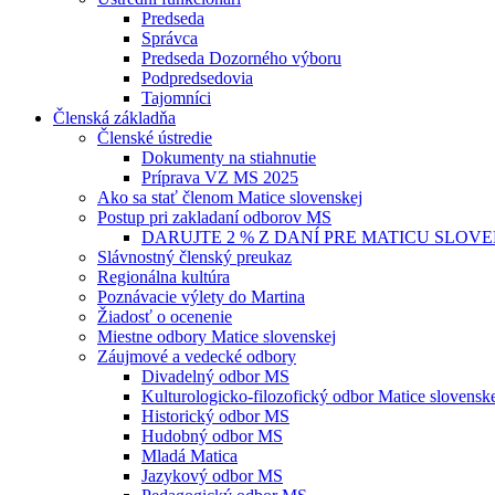
Predseda
Správca
Predseda Dozorného výboru
Podpredsedovia
Tajomníci
Členská základňa
Členské ústredie
Dokumenty na stiahnutie
Príprava VZ MS 2025
Ako sa stať členom Matice slovenskej
Postup pri zakladaní odborov MS
DARUJTE 2 % Z DANÍ PRE MATICU SLOV
Slávnostný členský preukaz
Regionálna kultúra
Poznávacie výlety do Martina
Žiadosť o ocenenie
Miestne odbory Matice slovenskej
Záujmové a vedecké odbory
Divadelný odbor MS
Kulturologicko-filozofický odbor Matice slovensk
Historický odbor MS
Hudobný odbor MS
Mladá Matica
Jazykový odbor MS