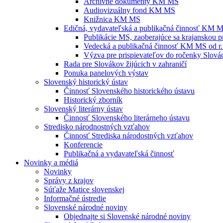
Archívne dokumenty KM MS
Audiovizuálny fond KM MS
Knižnica KM MS
Edičná, vydavateľská a publikačná činnosť KM 
Publikácie MS, zaoberajúce sa krajanskou p
Vedecká a publikačná činnosť KM MS od r.
Výzva pre prispievateľov do ročenky Slovác
Rada pre Slovákov žijúcich v zahraničí
Ponuka panelových výstav
Slovenský historický ústav
Činnosť Slovenského historického ústavu
Historický zborník
Slovenský literárny ústav
Činnosť Slovenského literárneho ústavu
Stredisko národnostných vzťahov
Činnosť Strediska národostných vzťahov
Konferencie
Publikačná a vydavateľská činnosť
Novinky a médiá
Novinky
Správy z krajov
Súťaže Matice slovenskej
Informačné ústredie
Slovenské národné noviny
Objednajte si Slovenské národné noviny