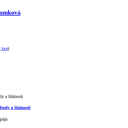
Tomková
 kraj
|
ody a štátnosti