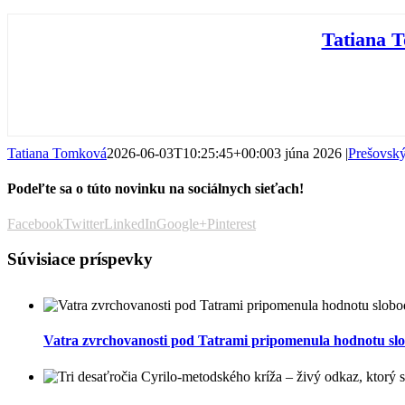
Tatiana 
Tatiana Tomková
2026-06-03T10:25:45+00:00
3 júna 2026
|
Prešovský
Podeľte sa o túto novinku na sociálnych sieťach!
Facebook
Twitter
LinkedIn
Google+
Pinterest
Súvisiace príspevky
Vatra zvrchovanosti pod Tatrami pripomenula hodnotu slob