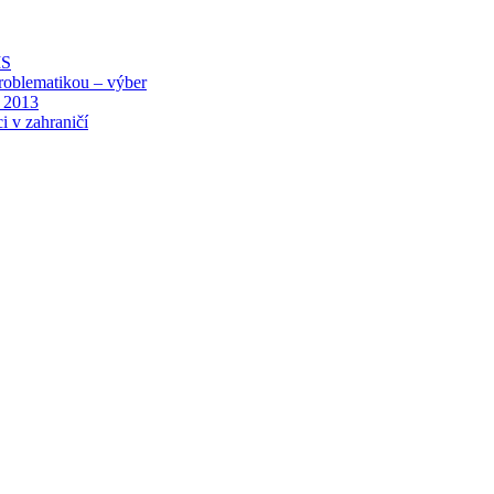
MS
roblematikou – výber
 2013
i v zahraničí