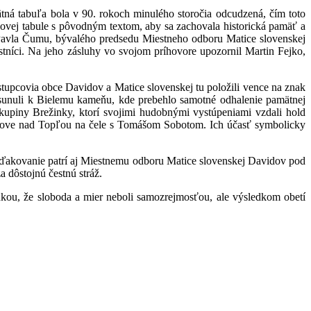
ätná tabuľa bola v 90. rokoch minulého storočia odcudzená, čím toto
 novej tabule s pôvodným textom, aby sa zachovala historická pamäť a
o Pavla Čumu, bývalého predsedu Miestneho odboru Matice slovenskej
astníci. Na jeho zásluhy vo svojom príhovore upozornil Martin Fejko,
tupcovia obce Davidov a Matice slovenskej tu položili vence na znak
presunuli k Bielemu kameňu, kde prebehlo samotné odhalenie pamätnej
skupiny Brežinky, ktorí svojimi hudobnými vystúpeniami vzdali hold
ranove nad Topľou na čele s Tomášom Sobotom. Ich účasť symbolicky
oďakovanie patrí aj Miestnemu odboru Matice slovenskej Davidov pod
 dôstojnú čestnú stráž.
ou, že sloboda a mier neboli samozrejmosťou, ale výsledkom obetí