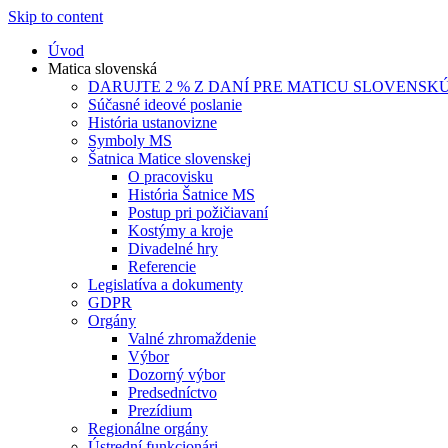
Skip to content
Úvod
Matica slovenská
DARUJTE 2 % Z DANÍ PRE MATICU SLOVENSK
Súčasné ideové poslanie
História ustanovizne
Symboly MS
Šatnica Matice slovenskej
O pracovisku
História Šatnice MS
Postup pri požičiavaní
Kostýmy a kroje
Divadelné hry
Referencie
Legislatíva a dokumenty
GDPR
Orgány
Valné zhromaždenie
Výbor
Dozorný výbor
Predsedníctvo
Prezídium
Regionálne orgány
Ústrední funkcionári