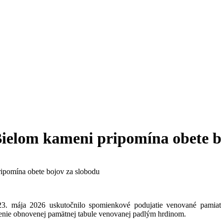
elom kameni pripomína obete b
ipomína obete bojov za slobodu
 mája 2026 uskutočnilo spomienkové podujatie venované pamiatke
lenie obnovenej pamätnej tabule venovanej padlým hrdinom.