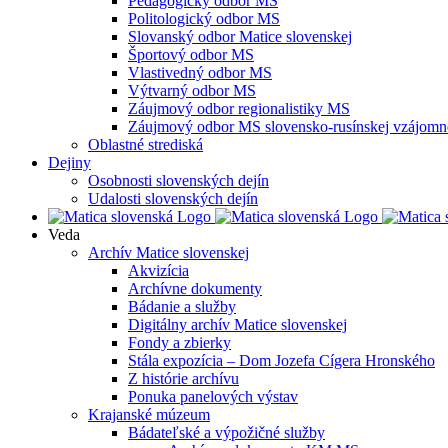
Pedagogický odbor MS
Politologický odbor MS
Slovanský odbor Matice slovenskej
Športový odbor MS
Vlastivedný odbor MS
Výtvarný odbor MS
Záujmový odbor regionalistiky MS
Záujmový odbor MS slovensko-rusínskej vzájomno
Oblastné strediská
Dejiny
Osobnosti slovenských dejín
Udalosti slovenských dejín
Veda
Archív Matice slovenskej
Akvizícia
Archívne dokumenty
Bádanie a služby
Digitálny archív Matice slovenskej
Fondy a zbierky
Stála expozícia – Dom Jozefa Cígera Hronského
Z histórie archívu
Ponuka panelových výstav
Krajanské múzeum
Bádateľské a výpožičné služby