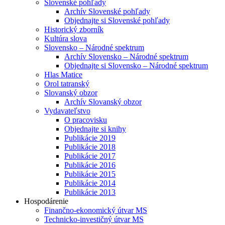
Slovenské pohľady
Archív Slovenské pohľady
Objednajte si Slovenské pohľady
Historický zborník
Kultúra slova
Slovensko – Národné spektrum
Archív Slovensko – Národné spektrum
Objednajte si Slovensko – Národné spektrum
Hlas Matice
Orol tatranský
Slovanský obzor
Archív Slovanský obzor
Vydavateľstvo
O pracovisku
Objednajte si knihy
Publikácie 2019
Publikácie 2018
Publikácie 2017
Publikácie 2016
Publikácie 2015
Publikácie 2014
Publikácie 2013
Hospodárenie
Finančno-ekonomický útvar MS
Technicko-investičný útvar MS