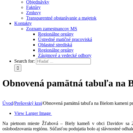
Objednávky
Faktúry
Zmluvy
Transparentné obstarávanie a majetok
Kontakty
Zoznam zamestnancov MS
Regionálne orgány
Ústredné matičné pracoviská
Oblastné strediská
Regionálne orgány
Záujmové a vedecké odbory
Search for:
Obnovená pamätná tabuľa na Bi
Úvod
/
Prešovský kraj
/
Obnovená pamätná tabuľa na Bielom kameni pr
View Larger Image
Na pietnom mieste Žľabová – Biely kameň v obci Davidov sa 23.
oslobodzovania regiónu. Súčasťou podujatia bolo aj slávnostné odha