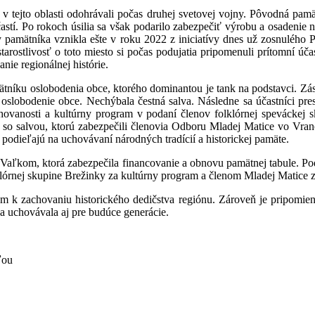
v tejto oblasti odohrávali počas druhej svetovej vojny. Pôvodná pam
účastí. Po rokoch úsilia sa však podarilo zabezpečiť výrobu a osadenie
ovy pamätníka vznikla ešte v roku 2022 z iniciatívy dnes už zosnuléh
tarostlivosť o toto miesto si počas podujatia pripomenuli prítomní úč
nie regionálnej histórie.
níku oslobodenia obce, ktorého dominantou je tank na podstavci. Zás
 o oslobodenie obce. Nechýbala čestná salva. Následne sa účastníci 
chovanosti a kultúrny program v podaní členov folklórnej speváckej 
ráž so salvou, ktorú zabezpečili členovia Odboru Mladej Matice vo V
 podieľajú na uchovávaní národných tradícií a historickej pamäte.
 Vaľkom, ktorá zabezpečila financovanie a obnovu pamätnej tabule. P
órnej skupine Brežinky za kultúrny program a členom Mladej Matice za
k zachovaniu historického dedičstva regiónu. Zároveň je pripomienk
tka uchovávala aj pre budúce generácie.
ľou