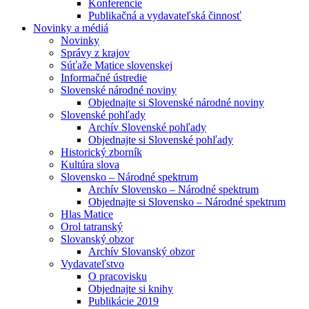
Konferencie
Publikačná a vydavateľská činnosť
Novinky a médiá
Novinky
Správy z krajov
Súťaže Matice slovenskej
Informačné ústredie
Slovenské národné noviny
Objednajte si Slovenské národné noviny
Slovenské pohľady
Archív Slovenské pohľady
Objednajte si Slovenské pohľady
Historický zborník
Kultúra slova
Slovensko – Národné spektrum
Archív Slovensko – Národné spektrum
Objednajte si Slovensko – Národné spektrum
Hlas Matice
Orol tatranský
Slovanský obzor
Archív Slovanský obzor
Vydavateľstvo
O pracovisku
Objednajte si knihy
Publikácie 2019