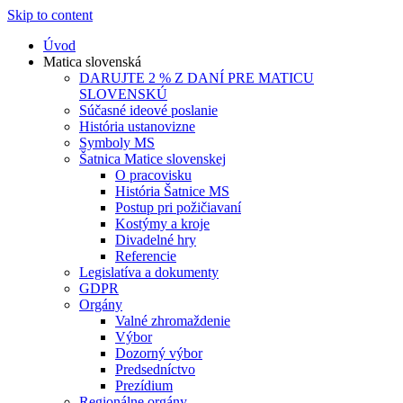
Skip to content
Úvod
Matica slovenská
DARUJTE 2 % Z DANÍ PRE MATICU
SLOVENSKÚ
Súčasné ideové poslanie
História ustanovizne
Symboly MS
Šatnica Matice slovenskej
O pracovisku
História Šatnice MS
Postup pri požičiavaní
Kostýmy a kroje
Divadelné hry
Referencie
Legislatíva a dokumenty
GDPR
Orgány
Valné zhromaždenie
Výbor
Dozorný výbor
Predsedníctvo
Prezídium
Regionálne orgány