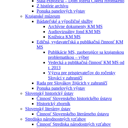
Stála expozícia – Dom Jozefa Cígera Hronského
Z histórie archívu
Ponuka panelových výstav
Krajanské múzeum
Bádateľské a výpožičné služby
Archívne dokumenty KM MS
Audiovizuálny fond KM MS
Knižnica KM MS
Edičná, vydavateľská a publikačná činnosť KM
MS
Publikácie MS, zaoberajúce sa krajanskou
problematikou – výber
Vedecká a publikačná činnosť KM MS od
r. 2013
Výzva pre prispievateľov do ročenky
Slováci v zahraničí
Rada pre Slovákov žijúcich v zahraničí
Ponuka panelových výstav
Slovenský historický ústav
Činnosť Slovenského historického ústavu
Historický zborník
Slovenský literárny ústav
Činnosť Slovenského literárneho ústavu
Stredisko národnostných vzťahov
Činnosť Strediska národostných vzťahov