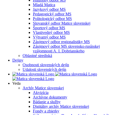
Hudobný odbor MS
Mladá Matica
Jazykový odbor MS
Pedagogický odbor MS
Politologický odbor MS
Slovanský odbor Matice slovenskej
Športový odbor MS
Vlastivedný odbor MS
Výtvarný odbor MS
Záujmový odbor regionalistiky MS
Záujmový odbor MS slovensko-rusínskej
vzájomnosti A. I. Dobrianskeho
Oblastné strediská
Dejiny
Osobnosti slovenských dejín
Udalosti slovenských dejín
Veda
Archív Matice slovenskej
Akvizícia
Archívne dokumenty
Bádanie a služby
Digitálny archív Matice slovenskej
Fondy a zbierky