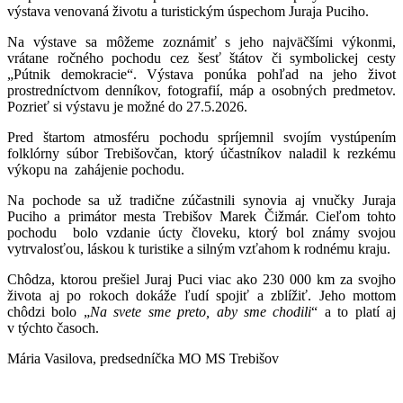
výstava venovaná životu a turistickým úspechom Juraja Puciho.
Na výstave sa môžeme zoznámiť s jeho najväčšími výkonmi,
vrátane ročného pochodu cez šesť štátov či symbolickej cesty
„Pútnik demokracie“. Výstava ponúka pohľad na jeho život
prostredníctvom denníkov, fotografií, máp a osobných predmetov.
Pozrieť si výstavu je možné do 27.5.2026.
Pred štartom atmosféru pochodu spríjemnil svojím vystúpením
folklórny súbor Trebišovčan, ktorý účastníkov naladil k rezkému
výkopu na zahájenie pochodu.
Na pochode sa už tradične zúčastnili synovia aj vnučky Juraja
Puciho a primátor mesta Trebišov Marek Čižmár. Cieľom tohto
pochodu bolo vzdanie úcty človeku, ktorý bol známy svojou
vytrvalosťou, láskou k turistike a silným vzťahom k rodnému kraju.
Chôdza, ktorou prešiel Juraj Puci viac ako 230 000 km za svojho
života aj po rokoch dokáže ľudí spojiť a zblížiť. Jeho mottom
chôdzi bolo „
Na svete sme preto, aby sme chodili
“ a to platí aj
v týchto časoch.
Mária Vasilova, predsedníčka MO MS Trebišov