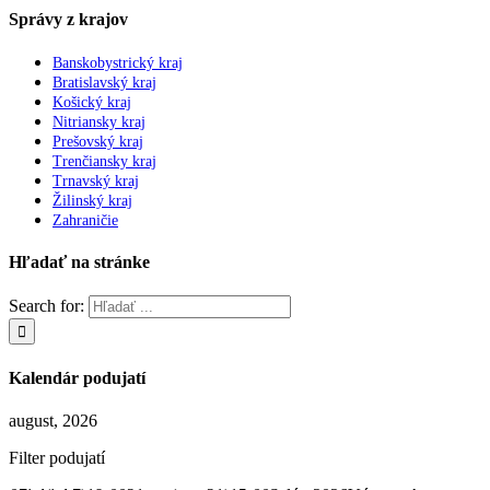
Správy z krajov
Banskobystrický kraj
Bratislavský kraj
Košický kraj
Nitriansky kraj
Prešovský kraj
Trenčiansky kraj
Trnavský kraj
Žilinský kraj
Zahraničie
Hľadať na stránke
Search for:
Kalendár podujatí
august, 2026
Filter podujatí