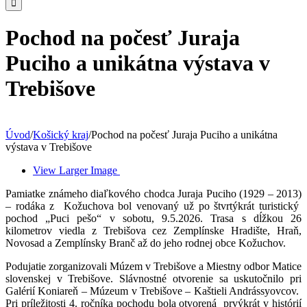
Pochod na počesť Juraja
Puciho a unikátna výstava v
Trebišove
Úvod
/
Košický kraj
/
Pochod na počesť Juraja Puciho a unikátna
výstava v Trebišove
View Larger Image
Pamiatke známeho diaľkového chodca Juraja Puciho (1929 – 2013)
– rodáka z Kožuchova bol venovaný už po štvrtýkrát turistický
pochod „Puci pešo“ v sobotu, 9.5.2026. Trasa s dĺžkou 26
kilometrov viedla z Trebišova cez Zemplínske Hradište, Hraň,
Novosad a Zemplínsky Branč až do jeho rodnej obce Kožuchov.
Podujatie zorganizovali Múzem v Trebišove a Miestny odbor Matice
slovenskej v Trebišove. Slávnostné otvorenie sa uskutočnilo pri
Galérií Koniareň – Múzeum v Trebišove – Kaštieli Andrássyovcov.
Pri príležitosti 4. ročníka pochodu bola otvorená prvýkrát v histórií