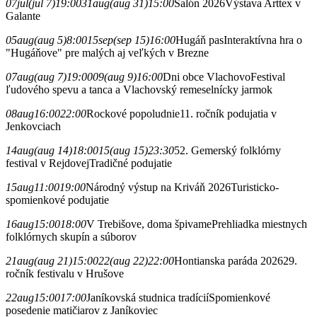
07
jul
(jul 7)
19:00
31
aug
(aug 31)
15:00
Salón 2026
Výstava Arttex v
Galante
05
aug
(aug 5)
8:00
15
sep
(sep 15)
16:00
Hugáň pas
Interaktívna hra o
"Hugáňove" pre malých aj veľkých v Brezne
07
aug
(aug 7)
19:00
09
(aug 9)
16:00
Dni obce Vlachovo
Festival
ľudového spevu a tanca a Vlachovský remeselnícky jarmok
08
aug
16:00
22:00
Rockové popoludnie
11. ročník podujatia v
Jenkovciach
14
aug
(aug 14)
18:00
15
(aug 15)
23:30
52. Gemerský folklórny
festival v Rejdovej
Tradičné podujatie
15
aug
11:00
19:00
Národný výstup na Kriváň 2026
Turisticko-
spomienkové podujatie
16
aug
15:00
18:00
V Trebišove, doma špivame
Prehliadka miestnych
folklórnych skupín a súborov
21
aug
(aug 21)
15:00
22
(aug 22)
22:00
Hontianska paráda 2026
29.
ročník festivalu v Hrušove
22
aug
15:00
17:00
Janíkovská studnica tradícií
Spomienkové
posedenie matičiarov z Janíkoviec