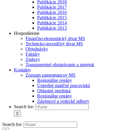
Publikácie 2018
Publikácie 2017
Publikácie 2016
Publikácie 2015
Publikácie 2014
Publikácie 2013
Hospodárenie
Finančno-ekonomický útvar MS
Technicko-investičný útvar MS
Objednávky
Faktúry
Zmluvy
Transparentné obstarávanie a majetok
Kontakty
Zoznam zamestnancov MS
Regionálne orgány
Ústredné matičné pracoviská
Oblastné strediská
Regionálne orgány
Záujmové a vedecké odbory
Search for:
Search for: