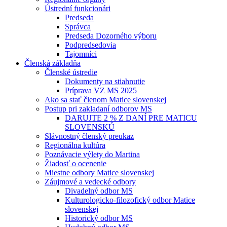
Ústrední funkcionári
Predseda
Správca
Predseda Dozorného výboru
Podpredsedovia
Tajomníci
Členská základňa
Členské ústredie
Dokumenty na stiahnutie
Príprava VZ MS 2025
Ako sa stať členom Matice slovenskej
Postup pri zakladaní odborov MS
DARUJTE 2 % Z DANÍ PRE MATICU
SLOVENSKÚ
Slávnostný členský preukaz
Regionálna kultúra
Poznávacie výlety do Martina
Žiadosť o ocenenie
Miestne odbory Matice slovenskej
Záujmové a vedecké odbory
Divadelný odbor MS
Kulturologicko-filozofický odbor Matice
slovenskej
Historický odbor MS