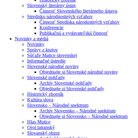
Slovenský literárny ústav
Činnosť Slovenského literárneho ústavu
Stredisko národnostných vzťahov
Činnosť Strediska národostných vzťahov
Konferencie
Publikačná a vydavateľská činnosť
Novinky a médiá
Novinky
Správy z krajov
Súťaže Matice slovenskej
Informačné ústredie
Slovenské národné noviny
Objednajte si Slovenské národné noviny
Slovenské pohľady
Archív Slovenské pohľady
Objednajte si Slovenské pohľady
Historický zborník
Kultúra slova
Slovensko – Národné spektrum
Archív Slovensko – Národné spektrum
Objednajte si Slovensko – Národné spektrum
Hlas Matice
Orol tatranský
Slovanský obzor