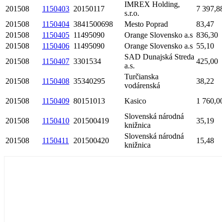
IMREX Holding,
201508
1150403
20150117
7 397,8
s.r.o.
201508
1150404
3841500698
Mesto Poprad
83,47
201508
1150405
11495090
Orange Slovensko a.s
836,30
201508
1150406
11495090
Orange Slovensko a.s
55,10
SAD Dunajská Streda
201508
1150407
3301534
425,00
a.s.
Turčianska
201508
1150408
35340295
38,22
vodárenská
201508
1150409
80151013
Kasico
1 760,0
Slovenská národná
201508
1150410
201500419
35,19
knižnica
Slovenská národná
201508
1150411
201500420
15,48
knižnica