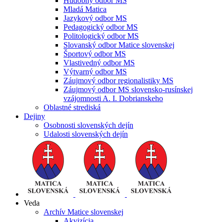
Hudobný odbor MS
Mladá Matica
Jazykový odbor MS
Pedagogický odbor MS
Politologický odbor MS
Slovanský odbor Matice slovenskej
Športový odbor MS
Vlastivedný odbor MS
Výtvarný odbor MS
Záujmový odbor regionalistiky MS
Záujmový odbor MS slovensko-rusínskej
vzájomnosti A. I. Dobrianskeho
Oblastné strediská
Dejiny
Osobnosti slovenských dejín
Udalosti slovenských dejín
Veda
Archív Matice slovenskej
Akvizícia