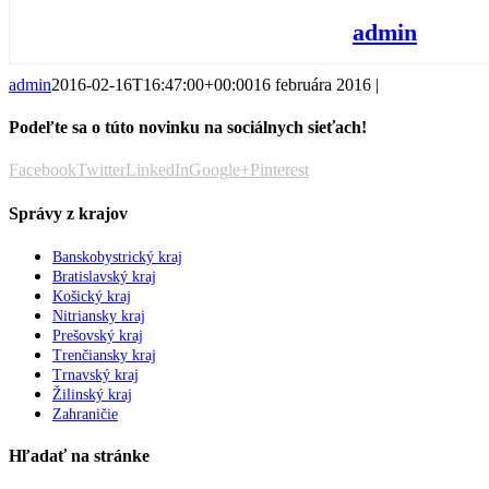
admin
admin
2016-02-16T16:47:00+00:00
16 februára 2016
|
Podeľte sa o túto novinku na sociálnych sieťach!
Facebook
Twitter
LinkedIn
Google+
Pinterest
Správy z krajov
Banskobystrický kraj
Bratislavský kraj
Košický kraj
Nitriansky kraj
Prešovský kraj
Trenčiansky kraj
Trnavský kraj
Žilinský kraj
Zahraničie
Hľadať na stránke