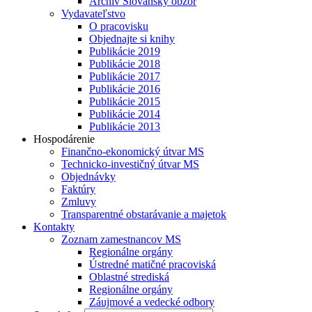
Archív Slovanský obzor
Vydavateľstvo
O pracovisku
Objednajte si knihy
Publikácie 2019
Publikácie 2018
Publikácie 2017
Publikácie 2016
Publikácie 2015
Publikácie 2014
Publikácie 2013
Hospodárenie
Finančno-ekonomický útvar MS
Technicko-investičný útvar MS
Objednávky
Faktúry
Zmluvy
Transparentné obstarávanie a majetok
Kontakty
Zoznam zamestnancov MS
Regionálne orgány
Ústredné matičné pracoviská
Oblastné strediská
Regionálne orgány
Záujmové a vedecké odbory