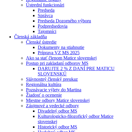
Ústrední funkcionári
Predseda
Správca
Predseda Dozorného výboru
Podpredsedovia
Tajomníci
Členská základňa
Členské ústredie
Dokumenty na stiahnutie
Príprava VZ MS 2025
Ako sa stať členom Matice slovenskej
Postup pri zakladaní odborov MS
DARUJTE 2 % Z DANÍ PRE MATICU
SLOVENSKÚ
Slávnostný členský preukaz
Regionálna kultúra
Poznávacie výlety do Martina
Žiadosť o ocenenie
Miestne odbory Matice slovenskej
Záujmové a vedecké odbory
Divadelný odbor MS
Kulturologicko-filozofický odbor Matice
slovenskej
Historický odbor MS