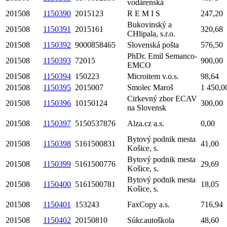
vodárenská
201508
1150390
2015123
R E M I S
247,20
Bukovinský a
201508
1150391
2015161
320,68
CHlipala, s.r.o.
201508
1150392
9000858465
Slovenská pošta
576,50
PhDr. Emil Semanco-
201508
1150393
72015
900,00
EMCO
201508
1150394
150223
Microitem v.o.s.
98,64
201508
1150395
2015007
Smolec Maroš
1 450,0
Cirkevný zbor ECAV
201508
1150396
10150124
300,00
na Slovensk
201508
1150397
5150537876
Alza.cz a.s.
0,00
Bytový podnik mesta
201508
1150398
5161500831
41,00
Košice, s.
Bytový podnik mesta
201508
1150399
5161500776
29,69
Košice, s.
Bytový podnik mesta
201508
1150400
5161500781
18,05
Košice, s.
201508
1150401
153243
FaxCopy a.s.
716,94
201508
1150402
20150810
Súkr.autoškola
48,60