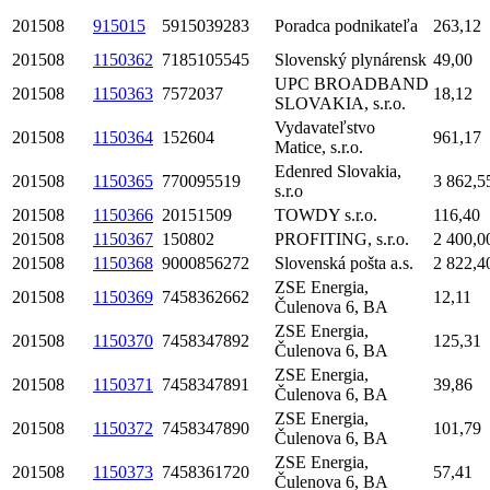
201508
915015
5915039283
Poradca podnikateľa
263,12
201508
1150362
7185105545
Slovenský plynárensk
49,00
UPC BROADBAND
201508
1150363
7572037
18,12
SLOVAKIA, s.r.o.
Vydavateľstvo
201508
1150364
152604
961,17
Matice, s.r.o.
Edenred Slovakia,
201508
1150365
770095519
3 862,5
s.r.o
201508
1150366
20151509
TOWDY s.r.o.
116,40
201508
1150367
150802
PROFITING, s.r.o.
2 400,0
201508
1150368
9000856272
Slovenská pošta a.s.
2 822,4
ZSE Energia,
201508
1150369
7458362662
12,11
Čulenova 6, BA
ZSE Energia,
201508
1150370
7458347892
125,31
Čulenova 6, BA
ZSE Energia,
201508
1150371
7458347891
39,86
Čulenova 6, BA
ZSE Energia,
201508
1150372
7458347890
101,79
Čulenova 6, BA
ZSE Energia,
201508
1150373
7458361720
57,41
Čulenova 6, BA