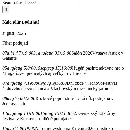
Search for:
Kalendár podujatí
august, 2026
Filter podujatí
07
jul
(jul 7)
19:00
31
aug
(aug 31)
15:00
Salón 2026
Výstava Arttex v
Galante
05
aug
(aug 5)
8:00
15
sep
(sep 15)
16:00
Hugáň pas
Interaktívna hra o
"Hugáňove" pre malých aj veľkých v Brezne
07
aug
(aug 7)
19:00
09
(aug 9)
16:00
Dni obce Vlachovo
Festival
ľudového spevu a tanca a Vlachovský remeselnícky jarmok
08
aug
16:00
22:00
Rockové popoludnie
11. ročník podujatia v
Jenkovciach
14
aug
(aug 14)
18:00
15
(aug 15)
23:30
52. Gemerský folklórny
festival v Rejdovej
Tradičné podujatie
15
aug
11:00
19:00
Národný výstup na Kriváň 2026
Turisticko-