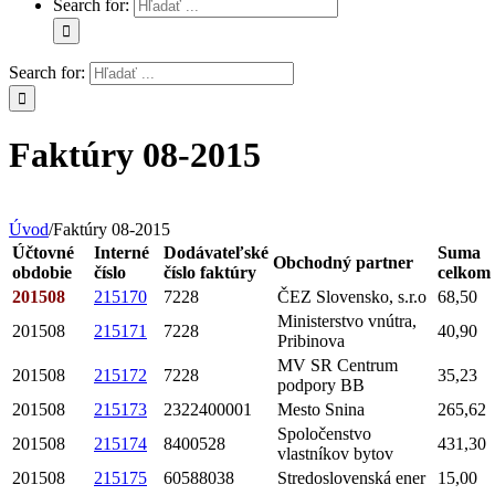
Search for:
Search for:
Faktúry 08-2015
Úvod
/
Faktúry 08-2015
Účtovné
Interné
Dodávateľské
Suma
Obchodný partner
obdobie
číslo
číslo faktúry
celkom
201508
215170
7228
ČEZ Slovensko, s.r.o
68,50
Ministerstvo vnútra,
201508
215171
7228
40,90
Pribinova
MV SR Centrum
201508
215172
7228
35,23
podpory BB
201508
215173
2322400001
Mesto Snina
265,62
Spoločenstvo
201508
215174
8400528
431,30
vlastníkov bytov
201508
215175
60588038
Stredoslovenská ener
15,00