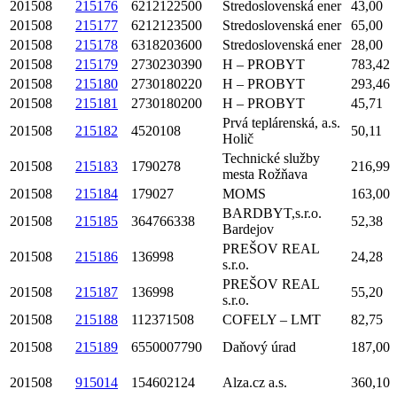
201508
215176
6212122500
Stredoslovenská ener
43,00
201508
215177
6212123500
Stredoslovenská ener
65,00
201508
215178
6318203600
Stredoslovenská ener
28,00
201508
215179
2730230390
H – PROBYT
783,42
201508
215180
2730180220
H – PROBYT
293,46
201508
215181
2730180200
H – PROBYT
45,71
Prvá teplárenská, a.s.
201508
215182
4520108
50,11
Holič
Technické služby
201508
215183
1790278
216,99
mesta Rožňava
201508
215184
179027
MOMS
163,00
BARDBYT,s.r.o.
201508
215185
364766338
52,38
Bardejov
PREŠOV REAL
201508
215186
136998
24,28
s.r.o.
PREŠOV REAL
201508
215187
136998
55,20
s.r.o.
201508
215188
112371508
COFELY – LMT
82,75
201508
215189
6550007790
Daňový úrad
187,00
201508
915014
154602124
Alza.cz a.s.
360,10