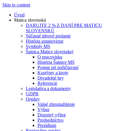
Skip to content
Úvod
Matica slovenská
DARUJTE 2 % Z DANÍ PRE MATICU
SLOVENSKÚ
Súčasné ideové poslanie
História ustanovizne
Symboly MS
Šatnica Matice slovenskej
O pracovisku
História Šatnice MS
Postup pri požičiavaní
Kostýmy a kroje
Divadelné hry
Referencie
Legislatíva a dokumenty
GDPR
Orgány
Valné zhromaždenie
Výbor
Dozorný výbor
Predsedníctvo
Prezídium
Regionálne orgány