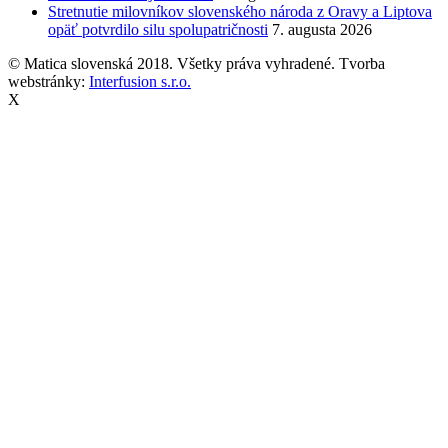
Stretnutie milovníkov slovenského národa z Oravy a Liptova
opäť potvrdilo silu spolupatričnosti
7. augusta 2026
© Matica slovenská 2018. Všetky práva vyhradené. Tvorba
webstránky:
Interfusion s.r.o.
X