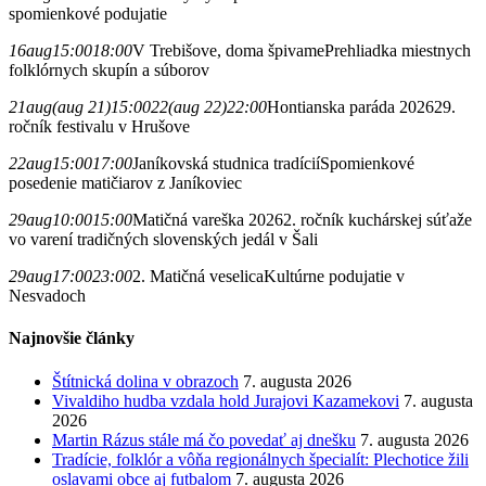
spomienkové podujatie
16
aug
15:00
18:00
V Trebišove, doma špivame
Prehliadka miestnych
folklórnych skupín a súborov
21
aug
(aug 21)
15:00
22
(aug 22)
22:00
Hontianska paráda 2026
29.
ročník festivalu v Hrušove
22
aug
15:00
17:00
Janíkovská studnica tradícií
Spomienkové
posedenie matičiarov z Janíkoviec
29
aug
10:00
15:00
Matičná vareška 2026
2. ročník kuchárskej súťaže
vo varení tradičných slovenských jedál v Šali
29
aug
17:00
23:00
2. Matičná veselica
Kultúrne podujatie v
Nesvadoch
Najnovšie články
Štítnická dolina v obrazoch
7. augusta 2026
Vivaldiho hudba vzdala hold Jurajovi Kazamekovi
7. augusta
2026
Martin Rázus stále má čo povedať aj dnešku
7. augusta 2026
Tradície, folklór a vôňa regionálnych špecialít: Plechotice žili
oslavami obce aj futbalom
7. augusta 2026