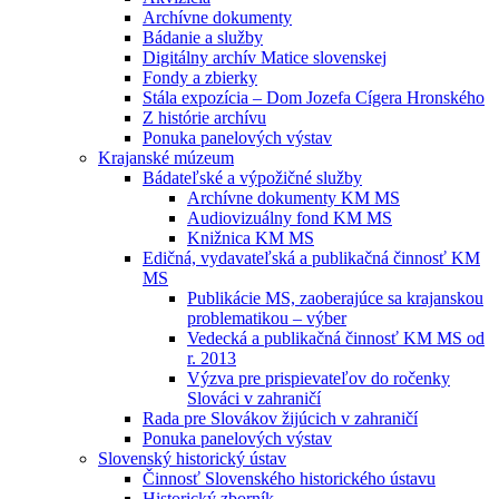
Archívne dokumenty
Bádanie a služby
Digitálny archív Matice slovenskej
Fondy a zbierky
Stála expozícia – Dom Jozefa Cígera Hronského
Z histórie archívu
Ponuka panelových výstav
Krajanské múzeum
Bádateľské a výpožičné služby
Archívne dokumenty KM MS
Audiovizuálny fond KM MS
Knižnica KM MS
Edičná, vydavateľská a publikačná činnosť KM
MS
Publikácie MS, zaoberajúce sa krajanskou
problematikou – výber
Vedecká a publikačná činnosť KM MS od
r. 2013
Výzva pre prispievateľov do ročenky
Slováci v zahraničí
Rada pre Slovákov žijúcich v zahraničí
Ponuka panelových výstav
Slovenský historický ústav
Činnosť Slovenského historického ústavu
Historický zborník