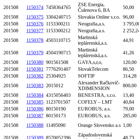
ZSE Energia,
201508
1150374
7458364765
50,00
Čulenova 6, BA
201508
1150375
3304240715
Slovakia Online s.r.o.
96,00
201508
1150376
1153300211
Neografia,a.s.
3 795,0
201508
1150377
1153300212
Neografia,a.s.
2 252,2
Martinská
201508
1150378
4503110715
44,91
teplárenská,a.s.
Martinská
201508
1150379
4504190715
41,26
teplárenská,a.s.
201508
1150380
901561508
GAYA,s,r,o,
120,00
201508
1150381
7776291407
SlovakTelecom
86,50
201508
1150382
25304925
SOFTIP
314,28
Alexander Račkovič-
201508
1150383
2015012
800,00
XDIMENSION
201508
1150384
4315056403
BENESTRA, s.r.o.
13,40
201508
1150385
1123701507
COFELY – LMT
40,84
201508
1150386
80150190
EUROBUS, a.s.
79,00
201508
1150387
80150173
EUROBUS, a.s.
285,00
201508
1150388
11495090
Orange Slovensko a.s
1,00
Západoslovenská
201508
1150389
8570052396
48,73