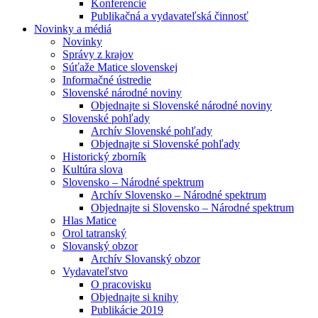
Konferencie
Publikačná a vydavateľská činnosť
Novinky a médiá
Novinky
Správy z krajov
Súťaže Matice slovenskej
Informačné ústredie
Slovenské národné noviny
Objednajte si Slovenské národné noviny
Slovenské pohľady
Archív Slovenské pohľady
Objednajte si Slovenské pohľady
Historický zborník
Kultúra slova
Slovensko – Národné spektrum
Archív Slovensko – Národné spektrum
Objednajte si Slovensko – Národné spektrum
Hlas Matice
Orol tatranský
Slovanský obzor
Archív Slovanský obzor
Vydavateľstvo
O pracovisku
Objednajte si knihy
Publikácie 2019