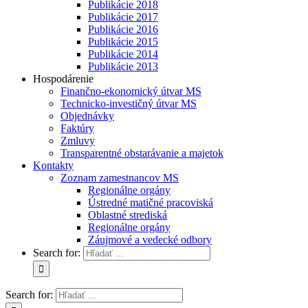
Publikácie 2018
Publikácie 2017
Publikácie 2016
Publikácie 2015
Publikácie 2014
Publikácie 2013
Hospodárenie
Finančno-ekonomický útvar MS
Technicko-investičný útvar MS
Objednávky
Faktúry
Zmluvy
Transparentné obstarávanie a majetok
Kontakty
Zoznam zamestnancov MS
Regionálne orgány
Ústredné matičné pracoviská
Oblastné strediská
Regionálne orgány
Záujmové a vedecké odbory
Search for:
Search for: