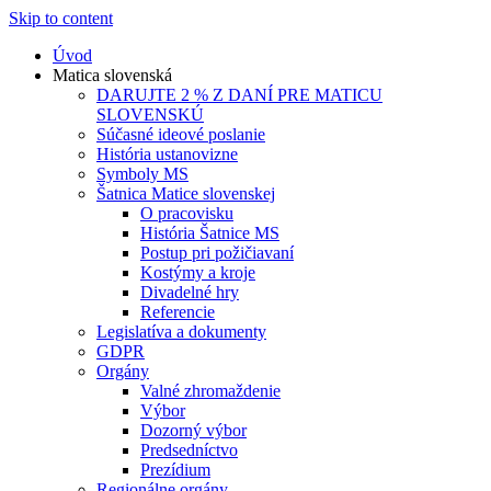
Skip to content
Úvod
Matica slovenská
DARUJTE 2 % Z DANÍ PRE MATICU
SLOVENSKÚ
Súčasné ideové poslanie
História ustanovizne
Symboly MS
Šatnica Matice slovenskej
O pracovisku
História Šatnice MS
Postup pri požičiavaní
Kostýmy a kroje
Divadelné hry
Referencie
Legislatíva a dokumenty
GDPR
Orgány
Valné zhromaždenie
Výbor
Dozorný výbor
Predsedníctvo
Prezídium
Regionálne orgány