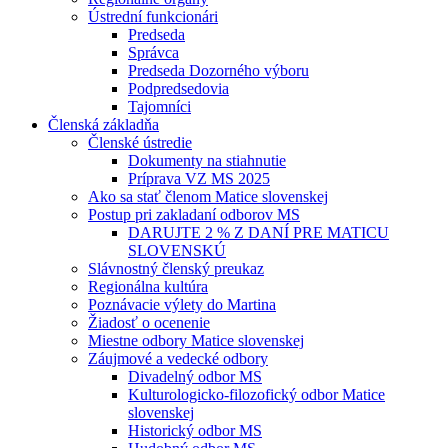
Ústrední funkcionári
Predseda
Správca
Predseda Dozorného výboru
Podpredsedovia
Tajomníci
Členská základňa
Členské ústredie
Dokumenty na stiahnutie
Príprava VZ MS 2025
Ako sa stať členom Matice slovenskej
Postup pri zakladaní odborov MS
DARUJTE 2 % Z DANÍ PRE MATICU
SLOVENSKÚ
Slávnostný členský preukaz
Regionálna kultúra
Poznávacie výlety do Martina
Žiadosť o ocenenie
Miestne odbory Matice slovenskej
Záujmové a vedecké odbory
Divadelný odbor MS
Kulturologicko-filozofický odbor Matice
slovenskej
Historický odbor MS