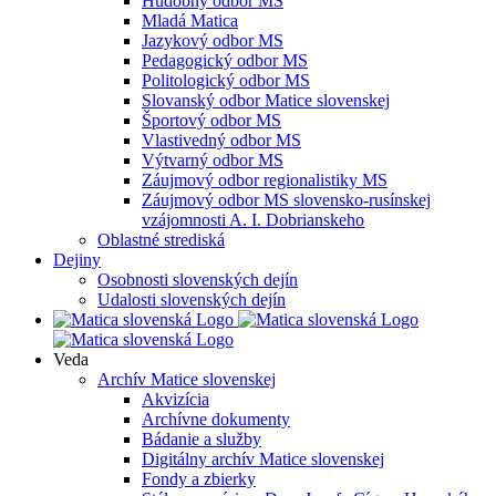
Hudobný odbor MS
Mladá Matica
Jazykový odbor MS
Pedagogický odbor MS
Politologický odbor MS
Slovanský odbor Matice slovenskej
Športový odbor MS
Vlastivedný odbor MS
Výtvarný odbor MS
Záujmový odbor regionalistiky MS
Záujmový odbor MS slovensko-rusínskej
vzájomnosti A. I. Dobrianskeho
Oblastné strediská
Dejiny
Osobnosti slovenských dejín
Udalosti slovenských dejín
Veda
Archív Matice slovenskej
Akvizícia
Archívne dokumenty
Bádanie a služby
Digitálny archív Matice slovenskej
Fondy a zbierky