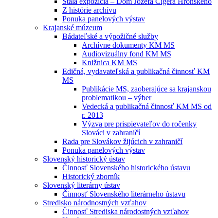
Stála expozícia – Dom Jozefa Cígera Hronského
Z histórie archívu
Ponuka panelových výstav
Krajanské múzeum
Bádateľské a výpožičné služby
Archívne dokumenty KM MS
Audiovizuálny fond KM MS
Knižnica KM MS
Edičná, vydavateľská a publikačná činnosť KM
MS
Publikácie MS, zaoberajúce sa krajanskou
problematikou – výber
Vedecká a publikačná činnosť KM MS od
r. 2013
Výzva pre prispievateľov do ročenky
Slováci v zahraničí
Rada pre Slovákov žijúcich v zahraničí
Ponuka panelových výstav
Slovenský historický ústav
Činnosť Slovenského historického ústavu
Historický zborník
Slovenský literárny ústav
Činnosť Slovenského literárneho ústavu
Stredisko národnostných vzťahov
Činnosť Strediska národostných vzťahov