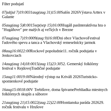
Filter podujatí
07
jul
(jul 7)
19:00
31
aug
(aug 31)
15:00
Salón 2026
Výstava Arttex v
Galante
05
aug
(aug 5)
8:00
15
sep
(sep 15)
16:00
Hugáň pas
Interaktívna hra o
"Hugáňove" pre malých aj veľkých v Brezne
07
aug
(aug 7)
19:00
09
(aug 9)
16:00
Dni obce Vlachovo
Festival
ľudového spevu a tanca a Vlachovský remeselnícky jarmok
08
aug
16:00
22:00
Rockové popoludnie
11. ročník podujatia v
Jenkovciach
14
aug
(aug 14)
18:00
15
(aug 15)
23:30
52. Gemerský folklórny
festival v Rejdovej
Tradičné podujatie
15
aug
11:00
19:00
Národný výstup na Kriváň 2026
Turisticko-
spomienkové podujatie
16
aug
15:00
18:00
V Trebišove, doma špivame
Prehliadka miestnych
folklórnych skupín a súborov
21
aug
(aug 21)
15:00
22
(aug 22)
22:00
Hontianska paráda 2026
29.
ročník festivalu v Hrušove