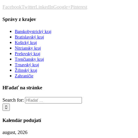
Facebook
Twitter
LinkedIn
Google+
Pinterest
Správy z krajov
Banskobystrický kraj
Bratislavský kraj
Košický kraj
Nitriansky kraj
Prešovský kraj
Trenčiansky kraj
Trnavský kraj
Žilinský kraj
Zahraničie
Hľadať na stránke
Search for:
Kalendár podujatí
august, 2026