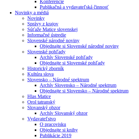
Konferencie
Publikačná a vydavateľská činnosť
Novinky a médiá
Novinky
Správy z krajov
Súťaže Matice slovenskej
Informačné ústredie
Slovenské národné noviny
Objednajte si Slovenské národné noviny
Slovenské pohľady
Archív Slovenské pohľady
Objednajte si Slovenské pohľady
Historický zborník
Kultúra slova
Slovensko – Národné spektrum
Archív Slovensko – Národné spektrum
Objednajte si Slovensko – Národné spektrum
Hlas Matice
Orol tatranský
Slovanský obzor
Archív Slovanský obzor
Vydavateľstvo
O pracovisku
Objednajte si knihy
Publikácie 2019