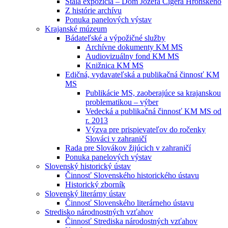
Stála expozícia – Dom Jozefa Cígera Hronského
Z histórie archívu
Ponuka panelových výstav
Krajanské múzeum
Bádateľské a výpožičné služby
Archívne dokumenty KM MS
Audiovizuálny fond KM MS
Knižnica KM MS
Edičná, vydavateľská a publikačná činnosť KM
MS
Publikácie MS, zaoberajúce sa krajanskou
problematikou – výber
Vedecká a publikačná činnosť KM MS od
r. 2013
Výzva pre prispievateľov do ročenky
Slováci v zahraničí
Rada pre Slovákov žijúcich v zahraničí
Ponuka panelových výstav
Slovenský historický ústav
Činnosť Slovenského historického ústavu
Historický zborník
Slovenský literárny ústav
Činnosť Slovenského literárneho ústavu
Stredisko národnostných vzťahov
Činnosť Strediska národostných vzťahov