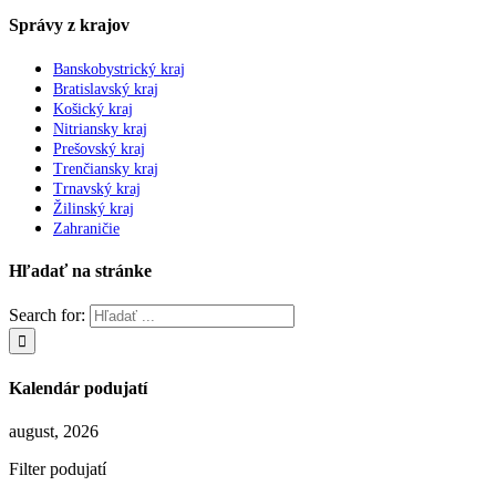
Správy z krajov
Banskobystrický kraj
Bratislavský kraj
Košický kraj
Nitriansky kraj
Prešovský kraj
Trenčiansky kraj
Trnavský kraj
Žilinský kraj
Zahraničie
Hľadať na stránke
Search for:
Kalendár podujatí
august, 2026
Filter podujatí