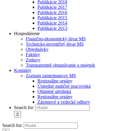
Publikácie 2018
Publikácie 2017
Publikácie 2016
Publikácie 2015
Publikácie 2014
Publikácie 2013
Hospodárenie
Finančno-ekonomický útvar MS
Technicko-investičný útvar MS
Objednávky
Faktúry
Zmluvy
Transparentné obstarávanie a majetok
Kontakty
Zoznam zamestnancov MS
Regionálne orgány
Ústredné matičné pracoviská
Oblastné strediská
Regionálne orgány
Záujmové a vedecké odbory
Search for:
Search for: