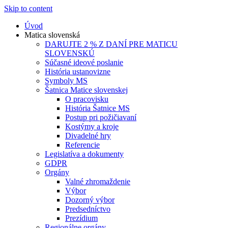
Skip to content
Úvod
Matica slovenská
DARUJTE 2 % Z DANÍ PRE MATICU
SLOVENSKÚ
Súčasné ideové poslanie
História ustanovizne
Symboly MS
Šatnica Matice slovenskej
O pracovisku
História Šatnice MS
Postup pri požičiavaní
Kostýmy a kroje
Divadelné hry
Referencie
Legislatíva a dokumenty
GDPR
Orgány
Valné zhromaždenie
Výbor
Dozorný výbor
Predsedníctvo
Prezídium
Regionálne orgány