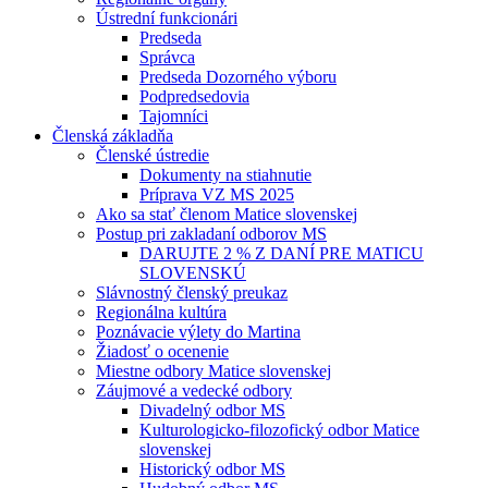
Ústrední funkcionári
Predseda
Správca
Predseda Dozorného výboru
Podpredsedovia
Tajomníci
Členská základňa
Členské ústredie
Dokumenty na stiahnutie
Príprava VZ MS 2025
Ako sa stať členom Matice slovenskej
Postup pri zakladaní odborov MS
DARUJTE 2 % Z DANÍ PRE MATICU
SLOVENSKÚ
Slávnostný členský preukaz
Regionálna kultúra
Poznávacie výlety do Martina
Žiadosť o ocenenie
Miestne odbory Matice slovenskej
Záujmové a vedecké odbory
Divadelný odbor MS
Kulturologicko-filozofický odbor Matice
slovenskej
Historický odbor MS