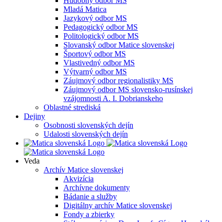
Hudobný odbor MS
Mladá Matica
Jazykový odbor MS
Pedagogický odbor MS
Politologický odbor MS
Slovanský odbor Matice slovenskej
Športový odbor MS
Vlastivedný odbor MS
Výtvarný odbor MS
Záujmový odbor regionalistiky MS
Záujmový odbor MS slovensko-rusínskej
vzájomnosti A. I. Dobrianskeho
Oblastné strediská
Dejiny
Osobnosti slovenských dejín
Udalosti slovenských dejín
Veda
Archív Matice slovenskej
Akvizícia
Archívne dokumenty
Bádanie a služby
Digitálny archív Matice slovenskej
Fondy a zbierky