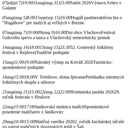
07
jul
(jul 7)
19:00
31
aug
(aug 31)
15:00
Salón 2026
Výstava Arttex v
Galante
05
aug
(aug 5)
8:00
15
sep
(sep 15)
16:00
Hugáň pas
Interaktívna hra o
"Hugáňove" pre malých aj veľkých v Brezne
07
aug
(aug 7)
19:00
09
(aug 9)
16:00
Dni obce Vlachovo
Festival
ľudového spevu a tanca a Vlachovský remeselnícky jarmok
14
aug
(aug 14)
18:00
15
(aug 15)
23:30
52. Gemerský folklórny
festival v Rejdovej
Tradičné podujatie
15
aug
11:00
19:00
Národný výstup na Kriváň 2026
Turisticko-
spomienkové podujatie
16
aug
15:00
18:00
V Trebišove, doma špivame
Prehliadka miestnych
folklórnych skupín a súborov
21
aug
(aug 21)
15:00
22
(aug 22)
22:00
Hontianska paráda 2026
29.
ročník festivalu v Hrušove
22
aug
15:00
17:00
Janíkovská studnica tradícií
Spomienkové
posedenie matičiarov z Janíkoviec
29
aug
10:00
15:00
Matičná vareška 2026
2. ročník kuchárskej súťaže
vo varení tradičných slovenských jedál v Šali