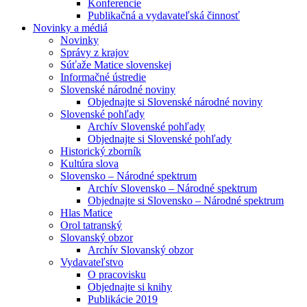
Konferencie
Publikačná a vydavateľská činnosť
Novinky a médiá
Novinky
Správy z krajov
Súťaže Matice slovenskej
Informačné ústredie
Slovenské národné noviny
Objednajte si Slovenské národné noviny
Slovenské pohľady
Archív Slovenské pohľady
Objednajte si Slovenské pohľady
Historický zborník
Kultúra slova
Slovensko – Národné spektrum
Archív Slovensko – Národné spektrum
Objednajte si Slovensko – Národné spektrum
Hlas Matice
Orol tatranský
Slovanský obzor
Archív Slovanský obzor
Vydavateľstvo
O pracovisku
Objednajte si knihy
Publikácie 2019