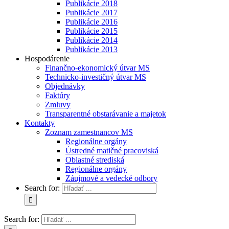
Publikácie 2018
Publikácie 2017
Publikácie 2016
Publikácie 2015
Publikácie 2014
Publikácie 2013
Hospodárenie
Finančno-ekonomický útvar MS
Technicko-investičný útvar MS
Objednávky
Faktúry
Zmluvy
Transparentné obstarávanie a majetok
Kontakty
Zoznam zamestnancov MS
Regionálne orgány
Ústredné matičné pracoviská
Oblastné strediská
Regionálne orgány
Záujmové a vedecké odbory
Search for:
Search for: