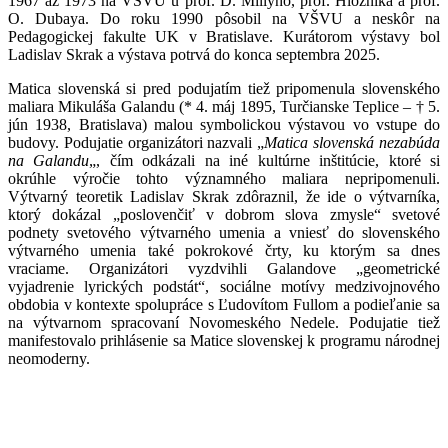
1967 až 1973 na VŠVU u prof. D. Millyho, prof. Hložníka a prof.
O. Dubaya. Do roku 1990 pôsobil na VŠVU a neskôr na
Pedagogickej fakulte UK v Bratislave. Kurátorom výstavy bol
Ladislav Skrak a výstava potrvá do konca septembra 2025.
Matica slovenská si pred podujatím tiež pripomenula slovenského
maliara Mikuláša Galandu (* 4. máj 1895, Turčianske Teplice – † 5.
jún 1938, Bratislava) malou symbolickou výstavou vo vstupe do
budovy. Podujatie organizátori nazvali „
Matica slovenská nezabúda
na Galandu
„, čím odkázali na iné kultúrne inštitúcie, ktoré si
okrúhle výročie tohto významného maliara nepripomenuli.
Výtvarný teoretik Ladislav Skrak zdôraznil, že ide o výtvarníka,
ktorý dokázal „poslovenčiť v dobrom slova zmysle“ svetové
podnety svetového výtvarného umenia a vniesť do slovenského
výtvarného umenia také pokrokové črty, ku ktorým sa dnes
vraciame. Organizátori vyzdvihli Galandove „geometrické
vyjadrenie lyrických podstát“, sociálne motívy medzivojnového
obdobia v kontexte spolupráce s Ľudovítom Fullom a podieľanie sa
na výtvarnom spracovaní Novomeského Nedele. Podujatie tiež
manifestovalo prihlásenie sa Matice slovenskej k programu národnej
neomoderny.