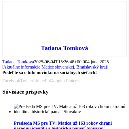
Tatiana Tomková
Tatiana Tomková
2025-06-04T15:26:48+00:00
4 júna 2025
|
Aktuálne informácie Matice slovenskej
,
Bratislavský kraj
|
Podeľte sa o túto novinku na sociálnych sieťach!
Facebook
Twitter
LinkedIn
Google+
Pinterest
Súvisiace príspevky
Predseda MS pre TV: Matica už 163 rokov chráni
národnú identitu a historickú pamäť Slovákov