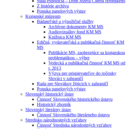
Stála expozícia – Dom Jozefa Cígera Hronského
Z histórie archívu
Ponuka panelových výstav
Krajanské múzeum
Bádateľské a výpožičné služby
Archívne dokumenty KM MS
Audiovizuálny fond KM MS
Knižnica KM MS
Edičná, vydavateľská a publikačná činnosť KM
MS
Publikácie MS, zaoberajúce sa krajanskou
problematikou – výber
Vedecká a publikačná činnosť KM MS od
r. 2013
Výzva pre prispievateľov do ročenky
Slováci v zahraničí
Rada pre Slovákov žijúcich v zahraničí
Ponuka panelových výstav
Slovenský historický ústav
Činnosť Slovenského historického ústavu
Historický zborník
Slovenský literárny ústav
Činnosť Slovenského literárneho ústavu
Stredisko národnostných vzťahov
Činnosť Strediska národostných vzťahov