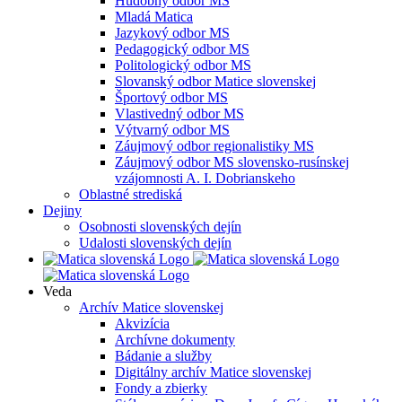
Hudobný odbor MS
Mladá Matica
Jazykový odbor MS
Pedagogický odbor MS
Politologický odbor MS
Slovanský odbor Matice slovenskej
Športový odbor MS
Vlastivedný odbor MS
Výtvarný odbor MS
Záujmový odbor regionalistiky MS
Záujmový odbor MS slovensko-rusínskej
vzájomnosti A. I. Dobrianskeho
Oblastné strediská
Dejiny
Osobnosti slovenských dejín
Udalosti slovenských dejín
Veda
Archív Matice slovenskej
Akvizícia
Archívne dokumenty
Bádanie a služby
Digitálny archív Matice slovenskej
Fondy a zbierky