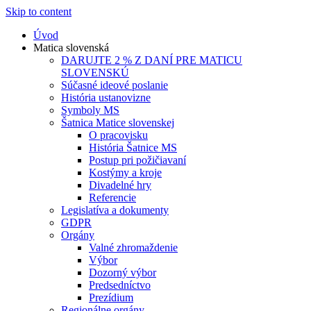
Skip to content
Úvod
Matica slovenská
DARUJTE 2 % Z DANÍ PRE MATICU
SLOVENSKÚ
Súčasné ideové poslanie
História ustanovizne
Symboly MS
Šatnica Matice slovenskej
O pracovisku
História Šatnice MS
Postup pri požičiavaní
Kostýmy a kroje
Divadelné hry
Referencie
Legislatíva a dokumenty
GDPR
Orgány
Valné zhromaždenie
Výbor
Dozorný výbor
Predsedníctvo
Prezídium
Regionálne orgány