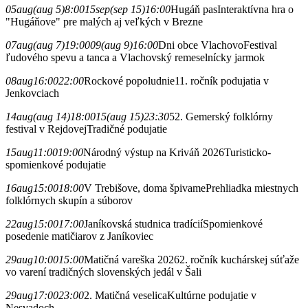
05
aug
(aug 5)
8:00
15
sep
(sep 15)
16:00
Hugáň pas
Interaktívna hra o
"Hugáňove" pre malých aj veľkých v Brezne
07
aug
(aug 7)
19:00
09
(aug 9)
16:00
Dni obce Vlachovo
Festival
ľudového spevu a tanca a Vlachovský remeselnícky jarmok
08
aug
16:00
22:00
Rockové popoludnie
11. ročník podujatia v
Jenkovciach
14
aug
(aug 14)
18:00
15
(aug 15)
23:30
52. Gemerský folklórny
festival v Rejdovej
Tradičné podujatie
15
aug
11:00
19:00
Národný výstup na Kriváň 2026
Turisticko-
spomienkové podujatie
16
aug
15:00
18:00
V Trebišove, doma špivame
Prehliadka miestnych
folklórnych skupín a súborov
22
aug
15:00
17:00
Janíkovská studnica tradícií
Spomienkové
posedenie matičiarov z Janíkoviec
29
aug
10:00
15:00
Matičná vareška 2026
2. ročník kuchárskej súťaže
vo varení tradičných slovenských jedál v Šali
29
aug
17:00
23:00
2. Matičná veselica
Kultúrne podujatie v
Nesvadoch