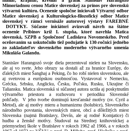
maliar, krajinár, kresliar a grafik Stanislav Harangozó
Mimoriadnou cenou Matice slovenskej za prínos pre slovenskú
výtvarnú kultúru. Ocenenie spoločne iniciovali Výtvarný odbor
Matice slovenskej a Kulturologicko-filozofický odbor Matice
slovenskej v rámci vernisáže autorovej výstavy FAREBNÉ
DOTYKY. Súčasne iniciátori avizovali návrh na štátne
ocenenie Pribinov kríž I. stupňa, ktoré navrhla Matica
slovenská, SZPB a Spoločnosť Ladislava Novomeského. Pred
oceňovaním sa uskutočnilo tiež podujatie k 130-ročnici jedného
zo zakladateľov slovenského moderného výtvarného umenia
Mikuláša Galandu.
Stanislav Harangozó svoje diela prezentoval nielen na Slovensku,
ale aj vo svete. Jeho obrazy sa dostali až za hranice Európy, do
ďalekých miest Šanghaj a Peking, čo ho robí nielen slovenskou, ale
aj svetovou a európskou osobnosťou. Vystavoval v Nemecku,
Grécku, Srbsku, Anglicku, Česku, Poľsku, Rusku, Ukrajine či
Taliansku. Matica slovenská si súčasnej autora uctila aj poskytnutím
výtvarného priestoru a rozhovoru v periodiku Slovenské
pohľady. V jeho tvorbe dominujú kresťanské motívy (sv. Cyril a
Metod), ale aj motívy mieru a humanizmu (holubice), Slovenského
národného povstania, slovenských miest, obcí a dôležitých miest
Slovenska (najmä Bratislavy, Devín, ale aj rodné Komjatice) či
hudba a ženské motívy. Študoval na Strednej knihovníckej a
priemyselnej škole v Bratislave v rokoch 1962 až 1966, a v rokoch