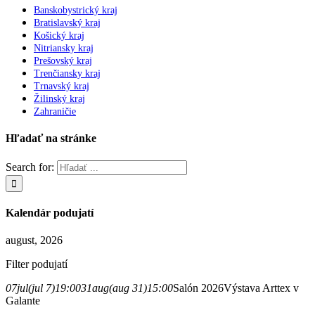
Banskobystrický kraj
Bratislavský kraj
Košický kraj
Nitriansky kraj
Prešovský kraj
Trenčiansky kraj
Trnavský kraj
Žilinský kraj
Zahraničie
Hľadať na stránke
Search for:
Kalendár podujatí
august, 2026
Filter podujatí
07
jul
(jul 7)
19:00
31
aug
(aug 31)
15:00
Salón 2026
Výstava Arttex v
Galante