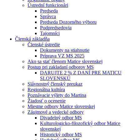
Ústrední funkcionári
Predseda
Správca
Predseda Dozorného výboru
Podpredsedovia
Tajomníci
Členská základňa
Členské ústredie
Dokumenty na stiahnutie
Príprava VZ MS 2025
Ako sa stať členom Matice slovenskej
Postup pri zakladaní odborov MS
DARUJTE 2 % Z DANÍ PRE MATICU
SLOVENSKÚ
Slávnostný členský preukaz
Regionálna kultúra
Poznávacie výlety do Martina
Žiadosť o ocenenie
Miestne odbory Matice slovenskej
Záujmové a vedecké odbory
Divadelný odbor MS
Kulturologicko-filozofický odbor Matice
slovenskej
Historický odbor MS