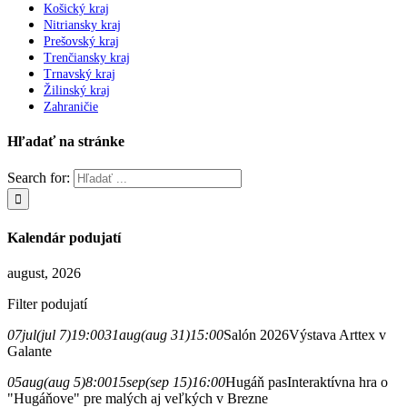
Košický kraj
Nitriansky kraj
Prešovský kraj
Trenčiansky kraj
Trnavský kraj
Žilinský kraj
Zahraničie
Hľadať na stránke
Search for:
Kalendár podujatí
august, 2026
Filter podujatí
07
jul
(jul 7)
19:00
31
aug
(aug 31)
15:00
Salón 2026
Výstava Arttex v
Galante
05
aug
(aug 5)
8:00
15
sep
(sep 15)
16:00
Hugáň pas
Interaktívna hra o
"Hugáňove" pre malých aj veľkých v Brezne