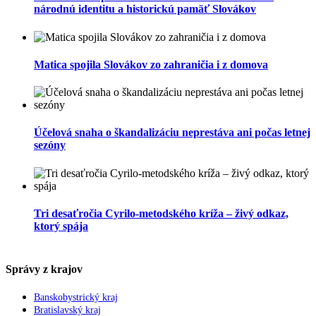
národnú identitu a historickú pamäť Slovákov
Matica spojila Slovákov zo zahraničia i z domova
Účelová snaha o škandalizáciu neprestáva ani počas letnej
sezóny
Tri desaťročia Cyrilo-metodského kríža – živý odkaz,
ktorý spája
Správy z krajov
Banskobystrický kraj
Bratislavský kraj