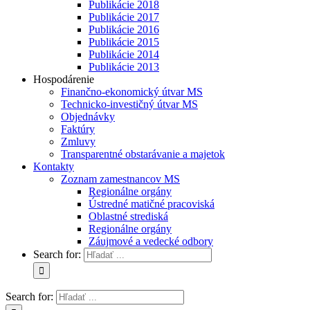
Publikácie 2018
Publikácie 2017
Publikácie 2016
Publikácie 2015
Publikácie 2014
Publikácie 2013
Hospodárenie
Finančno-ekonomický útvar MS
Technicko-investičný útvar MS
Objednávky
Faktúry
Zmluvy
Transparentné obstarávanie a majetok
Kontakty
Zoznam zamestnancov MS
Regionálne orgány
Ústredné matičné pracoviská
Oblastné strediská
Regionálne orgány
Záujmové a vedecké odbory
Search for:
Search for: