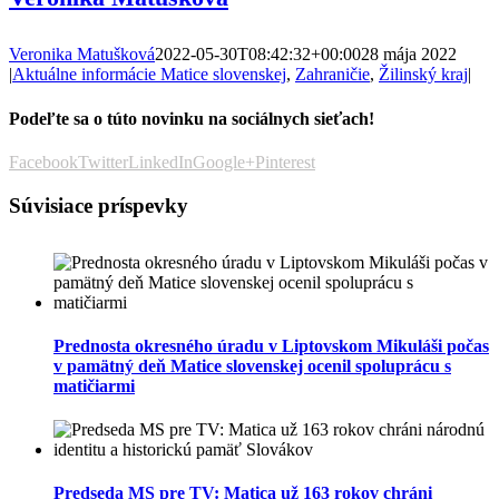
Veronika Matušková
2022-05-30T08:42:32+00:00
28 mája 2022
|
Aktuálne informácie Matice slovenskej
,
Zahraničie
,
Žilinský kraj
|
Podeľte sa o túto novinku na sociálnych sieťach!
Facebook
Twitter
LinkedIn
Google+
Pinterest
Súvisiace príspevky
Prednosta okresného úradu v Liptovskom Mikuláši počas
v pamätný deň Matice slovenskej ocenil spoluprácu s
matičiarmi
Predseda MS pre TV: Matica už 163 rokov chráni