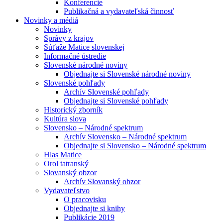
Konferencie
Publikačná a vydavateľská činnosť
Novinky a médiá
Novinky
Správy z krajov
Súťaže Matice slovenskej
Informačné ústredie
Slovenské národné noviny
Objednajte si Slovenské národné noviny
Slovenské pohľady
Archív Slovenské pohľady
Objednajte si Slovenské pohľady
Historický zborník
Kultúra slova
Slovensko – Národné spektrum
Archív Slovensko – Národné spektrum
Objednajte si Slovensko – Národné spektrum
Hlas Matice
Orol tatranský
Slovanský obzor
Archív Slovanský obzor
Vydavateľstvo
O pracovisku
Objednajte si knihy
Publikácie 2019