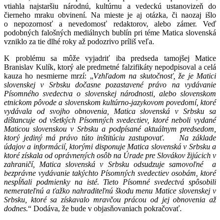
vtiahla najstaršiu národnú, kultúrnu a vedeckú ustanovizeň do
čierneho mraku obvinení. Na mieste je aj otázka, či naozaj išlo
o nepozornosť a nevedomosť redaktorov, alebo zámer. Veď
podobných falošných mediálnych bublín pri téme Matica slovenská
vzniklo za tie dlhé roky až podozrivo príliš veľa.
K problému sa môže vyjadriť iba predseda tamojšej Matice
Branislav Kulík, ktorý ale predmetné falzifikáty nepodpisoval a celá
kauza ho nesmierne mrzí: „
Vzhľadom na skutočnosť, že je Matici
slovenskej v Srbsku dočasne pozastavené právo na vydávanie
Písomného svedectva o slovenskej národnosti, alebo slovenskom
etnickom pôvode a slovenskom kultúrno-jazykovom povedomí, ktoré
vydávala od svojho obnovenia, Matica slovenská v Srbsku sa
dištancuje od všetkých Písomných svedectiev, ktoré neboli vydané
Maticou slovenskou v Srbsku a podpísané aktuálnym predsedom,
ktorý jediný má právo túto inštitúciu zastupovať. Na základe
údajov a informácií, ktorými disponuje Matica slovenská v Srbsku a
ktoré získala od oprávnených osôb na Úrade pre Slovákov žijúcich v
zahraničí, Matica slovenská v Srbsku odsudzuje samovoľné a
bezprávne vydávanie takýchto Písomných svedectiev osobám, ktoré
nespĺňali podmienky na isté. Tieto Písomné svedectvá spôsobili
nemerateľnú a ťažko nahraditeľnú škodu menu Matice slovenskej v
Srbsku, ktoré sa získavalo mravčou prácou od jej obnovenia až
dodnes.
“ Dodáva, že bude v objasňovaniach pokračovať.