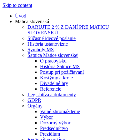
Skip to content
Úvod
Matica slovenská
DARUJTE 2 % Z DANÍ PRE MATICU
SLOVENSKÚ
Súčasné ideové poslanie
História ustanovizne
Symboly MS
Šatnica Matice slovenskej
O pracovisku
História Šatnice MS
Postup pri požičiavaní
Kostýmy a kroje
Divadelné hry
Referencie
Legislatíva a dokumenty
GDPR
Orgány
Valné zhromaždenie
Výbor
Dozorný výbor
Predsedníctvo
Prezídium
Regionálne orgány