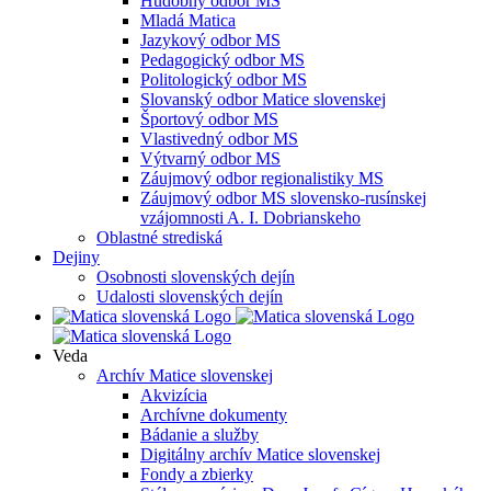
Hudobný odbor MS
Mladá Matica
Jazykový odbor MS
Pedagogický odbor MS
Politologický odbor MS
Slovanský odbor Matice slovenskej
Športový odbor MS
Vlastivedný odbor MS
Výtvarný odbor MS
Záujmový odbor regionalistiky MS
Záujmový odbor MS slovensko-rusínskej
vzájomnosti A. I. Dobrianskeho
Oblastné strediská
Dejiny
Osobnosti slovenských dejín
Udalosti slovenských dejín
Veda
Archív Matice slovenskej
Akvizícia
Archívne dokumenty
Bádanie a služby
Digitálny archív Matice slovenskej
Fondy a zbierky