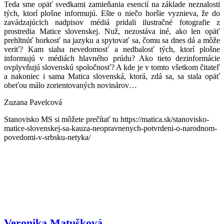
Teda sme opäť svedkami zamieňania esencií na základe neznalosti
tých, ktorí plošne informujú. Ešte o niečo horšie vyznieva, že do
zavádzajúcich nadpisov médiá pridali ilustračné fotografie z
prostredia Matice slovenskej. Nuž, nezostáva iné, ako len opäť
prehltnúť horkosť na jazyku a spytovať sa, čomu sa dnes dá a môže
veriť? Kam siaha nevedomosť a nedbalosť tých, ktorí plošne
informujú v médiách hlavného prúdu? Ako tieto dezinformácie
ovplyvňujú slovenskú spoločnosť? A kde je v tomto všetkom čitateľ
a nakoniec i sama Matica slovenská, ktorá, zdá sa, sa stala opäť
obeťou málo zorientovaných novinárov…
Zuzana Pavelcová
Stanovisko MS si môžete prečítať tu https://matica.sk/stanovisko-
matice-slovenskej-sa-kauza-neopravnenych-potvrdeni-o-narodnom-
povedomi-v-srbsku-netyka/
Veronika Matušková