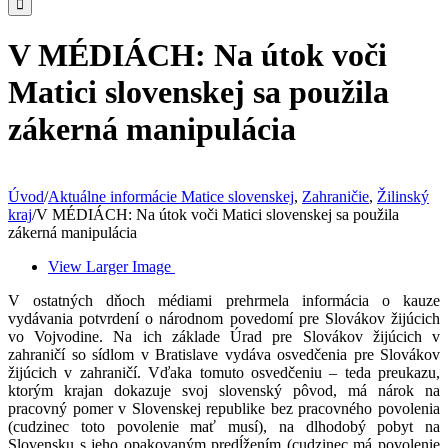
V MÉDIÁCH: Na útok voči
Matici slovenskej sa použila
zákerná manipulácia
Úvod
/
Aktuálne informácie Matice slovenskej
,
Zahraničie
,
Žilinský
kraj
/
V MÉDIÁCH: Na útok voči Matici slovenskej sa použila
zákerná manipulácia
View Larger Image
V ostatných dňoch médiami prehrmela informácia o kauze
vydávania potvrdení o národnom povedomí pre Slovákov žijúcich
vo Vojvodine. Na ich základe Úrad pre Slovákov žijúcich v
zahraničí so sídlom v Bratislave vydáva osvedčenia pre Slovákov
žijúcich v zahraničí. Vďaka tomuto osvedčeniu – teda preukazu,
ktorým krajan dokazuje svoj slovenský pôvod, má nárok na
pracovný pomer v Slovenskej republike bez pracovného povolenia
(cudzinec toto povolenie mať musí), na dlhodobý pobyt na
Slovensku s jeho opakovaným predĺžením (cudzinec má povolenie