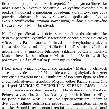
iba na 90 dní) a po troch rokoch nepretržitého pobytu na Slovensku
môže žiadať o slovenské občianstvo. Na vydanie osvedčenia musí
predložiť i doklad o národnom povedomí, ktorým zvyčajne býva
potvrdenie aktívneho členstva v slovenskom spolku alebo návšteva
školy s vyučovacím jazykom slovenským, ovládanie slovenského
jazyka či svedectvá o jeho pôvode.
Na Úrad pre Slovákov žijúcich v zahraničí sa dostalo niekoľko
desiatok potvrdení vydaných v Miestnom odbore Matice slovenskej
v Srbsku – v Padine, ktoré sa úradu zdali nedôveryhodné, a tak celá
kauza skončila v rukách jurisdikcie. I keď sú tieto záležitosti
nepríjemné i v mnohom bilancujú základné postuláty morálky,
Matica slovenská so sídlom v Martine ich môže iba z diaľky
pozorovať. Celá záležitosť sa jej totiž nijako netýka.
I keď médiá kauzu vykazujú ako záležitosť Matice, v článkoch
absentuje uvedenie, o akú Maticu ide a chýba aj akýkoľvek rozmer
vysvetlenia rozdielu medzi inštitúciami pôsobiacimi úplne nezávisle
a bez legislatívnych prepojení. Miestny odbor Padina štrukturálne
patrí pod MATICU SLOVENSKÚ V SRBSKU (MSS) – teda
zvrchovanú a samostatnú menovkyňu. Má vlastné sídlo v Báčskom
Petrovci a vlastného štatutára. Akronymy oboch inštitúcií rozlišuje
iba jedno písmeno – MSS a MS. No napriek rozdielom v názve sa
dve úplne odlišné organizácie nepozorným žurnalistom zamiešali
natoľko, že unikla recipientom i percipientov textov podstata, ktorá