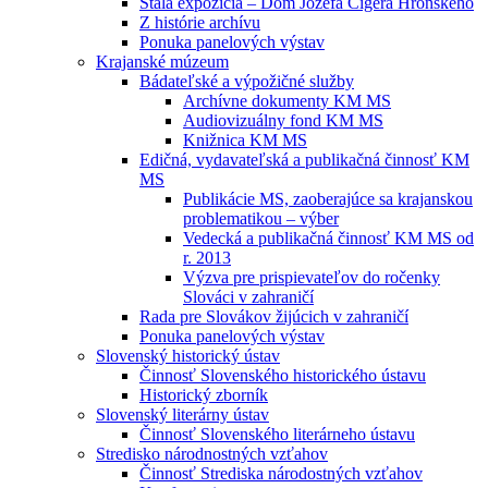
Stála expozícia – Dom Jozefa Cígera Hronského
Z histórie archívu
Ponuka panelových výstav
Krajanské múzeum
Bádateľské a výpožičné služby
Archívne dokumenty KM MS
Audiovizuálny fond KM MS
Knižnica KM MS
Edičná, vydavateľská a publikačná činnosť KM
MS
Publikácie MS, zaoberajúce sa krajanskou
problematikou – výber
Vedecká a publikačná činnosť KM MS od
r. 2013
Výzva pre prispievateľov do ročenky
Slováci v zahraničí
Rada pre Slovákov žijúcich v zahraničí
Ponuka panelových výstav
Slovenský historický ústav
Činnosť Slovenského historického ústavu
Historický zborník
Slovenský literárny ústav
Činnosť Slovenského literárneho ústavu
Stredisko národnostných vzťahov
Činnosť Strediska národostných vzťahov