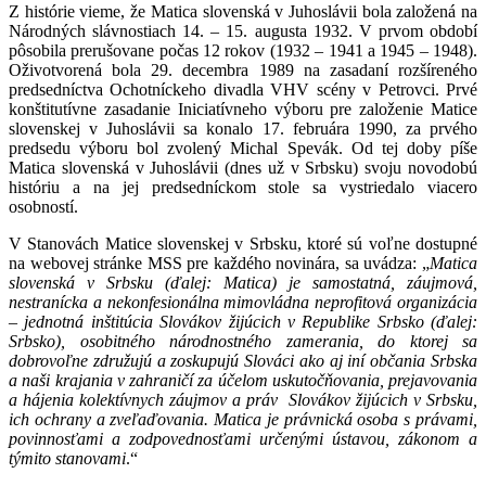
Z histórie vieme, že Matica slovenská v Juhoslávii bola založená na
Národných slávnostiach 14. – 15. augusta 1932. V prvom období
pôsobila prerušovane počas 12 rokov (1932 – 1941 a 1945 – 1948).
Oživotvorená bola 29. decembra 1989 na zasadaní rozšíreného
predsedníctva Ochotníckeho divadla VHV scény v Petrovci. Prvé
konštitutívne zasadanie Iniciatívneho výboru pre založenie Matice
slovenskej v Juhoslávii sa konalo 17. februára 1990, za prvého
predsedu výboru bol zvolený Michal Spevák. Od tej doby píše
Matica slovenská v Juhoslávii (dnes už v Srbsku) svoju novodobú
históriu a na jej predsedníckom stole sa vystriedalo viacero
osobností.
V Stanovách Matice slovenskej v Srbsku, ktoré sú voľne dostupné
na webovej stránke MSS pre každého novinára, sa uvádza: „
Matica
slovenská v Srbsku (ďalej: Matica) je samostatná, záujmová,
nestranícka a nekonfesionálna mimovládna neprofitová organizácia
– jednotná inštitúcia Slovákov žijúcich v Republike Srbsko (ďalej:
Srbsko), osobitného národnostného zamerania, do ktorej sa
dobrovoľne združujú a zoskupujú Slováci ako aj iní občania Srbska
a naši krajania v zahraničí za účelom uskutočňovania, prejavovania
a hájenia kolektívnych záujmov a práv Slovákov žijúcich v Srbsku,
ich ochrany a zveľaďovania. Matica je právnická osoba s právami,
povinnosťami a zodpovednosťami určenými ústavou, zákonom a
týmito stanovami
.“