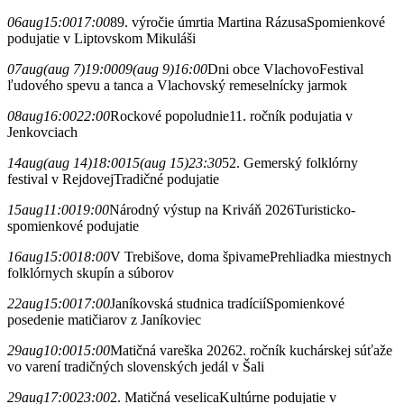
06
aug
15:00
17:00
89. výročie úmrtia Martina Rázusa
Spomienkové
podujatie v Liptovskom Mikuláši
07
aug
(aug 7)
19:00
09
(aug 9)
16:00
Dni obce Vlachovo
Festival
ľudového spevu a tanca a Vlachovský remeselnícky jarmok
08
aug
16:00
22:00
Rockové popoludnie
11. ročník podujatia v
Jenkovciach
14
aug
(aug 14)
18:00
15
(aug 15)
23:30
52. Gemerský folklórny
festival v Rejdovej
Tradičné podujatie
15
aug
11:00
19:00
Národný výstup na Kriváň 2026
Turisticko-
spomienkové podujatie
16
aug
15:00
18:00
V Trebišove, doma špivame
Prehliadka miestnych
folklórnych skupín a súborov
22
aug
15:00
17:00
Janíkovská studnica tradícií
Spomienkové
posedenie matičiarov z Janíkoviec
29
aug
10:00
15:00
Matičná vareška 2026
2. ročník kuchárskej súťaže
vo varení tradičných slovenských jedál v Šali
29
aug
17:00
23:00
2. Matičná veselica
Kultúrne podujatie v