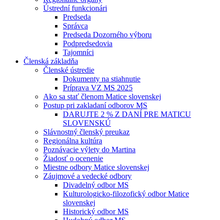
Ústrední funkcionári
Predseda
Správca
Predseda Dozorného výboru
Podpredsedovia
Tajomníci
Členská základňa
Členské ústredie
Dokumenty na stiahnutie
Príprava VZ MS 2025
Ako sa stať členom Matice slovenskej
Postup pri zakladaní odborov MS
DARUJTE 2 % Z DANÍ PRE MATICU
SLOVENSKÚ
Slávnostný členský preukaz
Regionálna kultúra
Poznávacie výlety do Martina
Žiadosť o ocenenie
Miestne odbory Matice slovenskej
Záujmové a vedecké odbory
Divadelný odbor MS
Kulturologicko-filozofický odbor Matice
slovenskej
Historický odbor MS