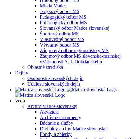
Hudobný odbor MS
Mladá Matica
Jazykový odbor MS
Pedagogický odbor MS
Politologický odbor MS
Slovanský odbor Matice slovenskej
Športový odbor MS
Vlastivedný odbor MS
Výtvarný odbor MS
Záujmový odbor regionalistiky MS
Záujmový odbor MS slovensko-rusínskej
vzájomnosti A. I. Dobrianskeho
Oblastné strediská
Dejiny
Osobnosti slovenských dejín
Udalosti slovenských dejín
Veda
Archív Matice slovenskej
Akvizícia
Archívne dokumenty
Bádanie a služby
Digitálny archív Matice slovenskej
Fondy a zbierky