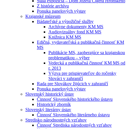
Stála expozícia – Dom Jozefa Cígera Hronského
Z histórie archívu
Ponuka panelových výstav
Krajanské múzeum
Bádateľské a výpožičné služby
Archívne dokumenty KM MS
Audiovizuálny fond KM MS
Knižnica KM MS
Edičná, vydavateľská a publikačná činnosť KM
MS
Publikácie MS, zaoberajúce sa krajanskou
problematikou – výber
Vedecká a publikačná činnosť KM MS od
r. 2013
Výzva pre prispievateľov do ročenky
Slováci v zahraničí
Rada pre Slovákov žijúcich v zahraničí
Ponuka panelových výstav
Slovenský historický ústav
Činnosť Slovenského historického ústavu
Historický zborník
Slovenský literárny ústav
Činnosť Slovenského literárneho ústavu
Stredisko národnostných vzťahov
Činnosť Strediska národostných vzťahov