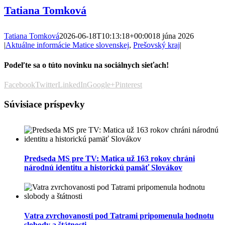
Tatiana Tomková
Tatiana Tomková
2026-06-18T10:13:18+00:00
18 júna 2026
|
Aktuálne informácie Matice slovenskej
,
Prešovský kraj
|
Podeľte sa o túto novinku na sociálnych sieťach!
Facebook
Twitter
LinkedIn
Google+
Pinterest
Súvisiace príspevky
Predseda MS pre TV: Matica už 163 rokov chráni
národnú identitu a historickú pamäť Slovákov
Vatra zvrchovanosti pod Tatrami pripomenula hodnotu
slobody a štátnosti