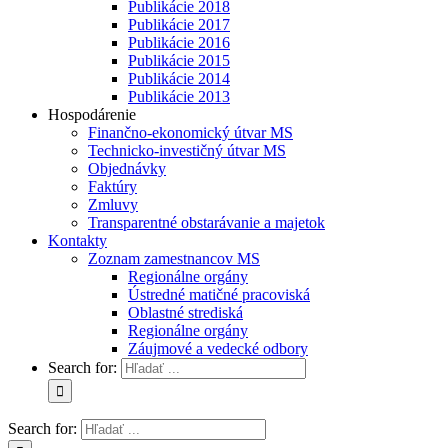
Publikácie 2018
Publikácie 2017
Publikácie 2016
Publikácie 2015
Publikácie 2014
Publikácie 2013
Hospodárenie
Finančno-ekonomický útvar MS
Technicko-investičný útvar MS
Objednávky
Faktúry
Zmluvy
Transparentné obstarávanie a majetok
Kontakty
Zoznam zamestnancov MS
Regionálne orgány
Ústredné matičné pracoviská
Oblastné strediská
Regionálne orgány
Záujmové a vedecké odbory
Search for:
Search for: