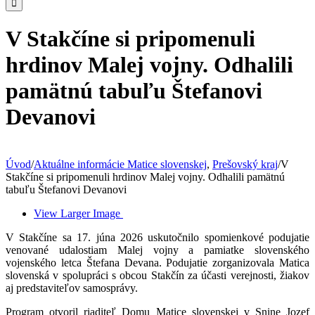
V Stakčíne si pripomenuli
hrdinov Malej vojny. Odhalili
pamätnú tabuľu Štefanovi
Devanovi
Úvod
/
Aktuálne informácie Matice slovenskej
,
Prešovský kraj
/
V
Stakčíne si pripomenuli hrdinov Malej vojny. Odhalili pamätnú
tabuľu Štefanovi Devanovi
View Larger Image
V Stakčíne sa 17. júna 2026 uskutočnilo spomienkové podujatie
venované udalostiam Malej vojny a pamiatke slovenského
vojenského letca Štefana Devana. Podujatie zorganizovala Matica
slovenská v spolupráci s obcou Stakčín za účasti verejnosti, žiakov
aj predstaviteľov samosprávy.
Program otvoril riaditeľ Domu Matice slovenskej v Snine Jozef