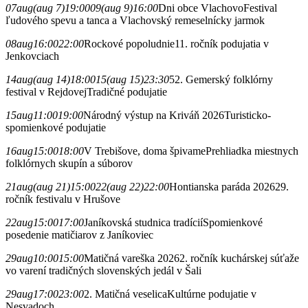
07
aug
(aug 7)
19:00
09
(aug 9)
16:00
Dni obce Vlachovo
Festival
ľudového spevu a tanca a Vlachovský remeselnícky jarmok
08
aug
16:00
22:00
Rockové popoludnie
11. ročník podujatia v
Jenkovciach
14
aug
(aug 14)
18:00
15
(aug 15)
23:30
52. Gemerský folklórny
festival v Rejdovej
Tradičné podujatie
15
aug
11:00
19:00
Národný výstup na Kriváň 2026
Turisticko-
spomienkové podujatie
16
aug
15:00
18:00
V Trebišove, doma špivame
Prehliadka miestnych
folklórnych skupín a súborov
21
aug
(aug 21)
15:00
22
(aug 22)
22:00
Hontianska paráda 2026
29.
ročník festivalu v Hrušove
22
aug
15:00
17:00
Janíkovská studnica tradícií
Spomienkové
posedenie matičiarov z Janíkoviec
29
aug
10:00
15:00
Matičná vareška 2026
2. ročník kuchárskej súťaže
vo varení tradičných slovenských jedál v Šali
29
aug
17:00
23:00
2. Matičná veselica
Kultúrne podujatie v
Nesvadoch