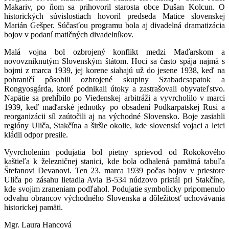
Makariv, po ňom sa prihovoril starosta obce Dušan Kolcun. O
historických súvislostiach hovoril predseda Matice slovenskej
Marián Gešper. Súčasťou programu bola aj divadelná dramatizácia
bojov v podaní matičných divadelníkov.
Malá vojna bol ozbrojený konflikt medzi Maďarskom a
novovzniknutým Slovenským štátom. Hoci sa často spája najmä s
bojmi z marca 1939, jej korene siahajú už do jesene 1938, keď na
pohraničí pôsobili ozbrojené skupiny Szabadcsapatok a
Rongyosgárda, ktoré podnikali útoky a zastrašovali obyvateľstvo.
Napätie sa prehĺbilo po Viedenskej arbitráži a vyvrcholilo v marci
1939, keď maďarské jednotky po obsadení Podkarpatskej Rusi a
reorganizácii síl zaútočili aj na východné Slovensko. Boje zasiahli
regióny Uliča, Stakčína a širšie okolie, kde slovenskí vojaci a letci
kládli odpor presile.
Vyvrcholením podujatia bol pietny sprievod od Rokokového
kaštieľa k železničnej stanici, kde bola odhalená pamätná tabuľa
Štefanovi Devanovi. Ten 23. marca 1939 počas bojov v priestore
Uliča po zásahu lietadla Avia B-534 núdzovo pristál pri Stakčíne,
kde svojim zraneniam podľahol. Podujatie symbolicky pripomenulo
odvahu obrancov východného Slovenska a dôležitosť uchovávania
historickej pamäti.
Mgr. Laura Hancová