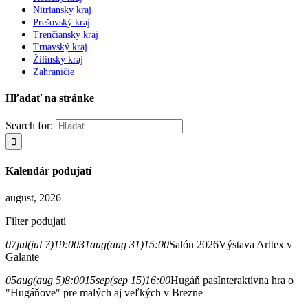
Nitriansky kraj
Prešovský kraj
Trenčiansky kraj
Trnavský kraj
Žilinský kraj
Zahraničie
Hľadať na stránke
Search for:
Kalendár podujatí
august, 2026
Filter podujatí
07
jul
(jul 7)
19:00
31
aug
(aug 31)
15:00
Salón 2026
Výstava Arttex v
Galante
05
aug
(aug 5)
8:00
15
sep
(sep 15)
16:00
Hugáň pas
Interaktívna hra o
"Hugáňove" pre malých aj veľkých v Brezne