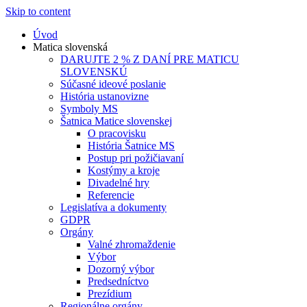
Skip to content
Úvod
Matica slovenská
DARUJTE 2 % Z DANÍ PRE MATICU
SLOVENSKÚ
Súčasné ideové poslanie
História ustanovizne
Symboly MS
Šatnica Matice slovenskej
O pracovisku
História Šatnice MS
Postup pri požičiavaní
Kostýmy a kroje
Divadelné hry
Referencie
Legislatíva a dokumenty
GDPR
Orgány
Valné zhromaždenie
Výbor
Dozorný výbor
Predsedníctvo
Prezídium
Regionálne orgány