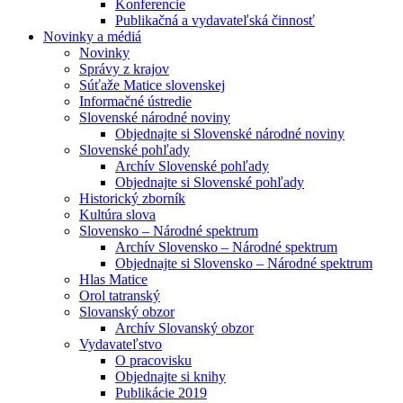
Konferencie
Publikačná a vydavateľská činnosť
Novinky a médiá
Novinky
Správy z krajov
Súťaže Matice slovenskej
Informačné ústredie
Slovenské národné noviny
Objednajte si Slovenské národné noviny
Slovenské pohľady
Archív Slovenské pohľady
Objednajte si Slovenské pohľady
Historický zborník
Kultúra slova
Slovensko – Národné spektrum
Archív Slovensko – Národné spektrum
Objednajte si Slovensko – Národné spektrum
Hlas Matice
Orol tatranský
Slovanský obzor
Archív Slovanský obzor
Vydavateľstvo
O pracovisku
Objednajte si knihy
Publikácie 2019