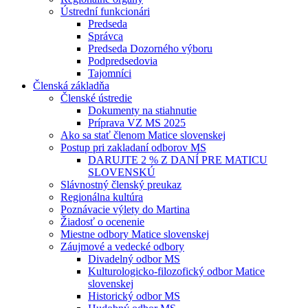
Ústrední funkcionári
Predseda
Správca
Predseda Dozorného výboru
Podpredsedovia
Tajomníci
Členská základňa
Členské ústredie
Dokumenty na stiahnutie
Príprava VZ MS 2025
Ako sa stať členom Matice slovenskej
Postup pri zakladaní odborov MS
DARUJTE 2 % Z DANÍ PRE MATICU
SLOVENSKÚ
Slávnostný členský preukaz
Regionálna kultúra
Poznávacie výlety do Martina
Žiadosť o ocenenie
Miestne odbory Matice slovenskej
Záujmové a vedecké odbory
Divadelný odbor MS
Kulturologicko-filozofický odbor Matice
slovenskej
Historický odbor MS